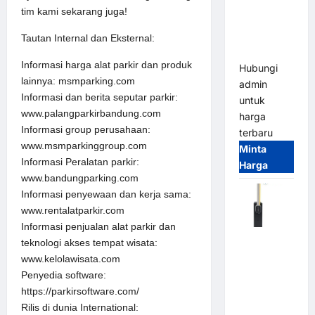
System –
tim kami sekarang juga!
Smart
Parking
Tautan Internal dan Eksternal:
All-in-One
Informasi harga alat parkir dan produk
Hubungi
lainnya: msmparking.com
admin
Informasi dan berita seputar parkir:
untuk
www.palangparkirbandung.com
harga
Informasi group perusahaan:
terbaru
www.msmparkinggroup.com
Minta
Informasi Peralatan parkir:
Harga
www.bandungparking.com
Informasi penyewaan dan kerja sama:
www.rentalatparkir.com
Informasi penjualan alat parkir dan
Harga
teknologi akses tempat wisata:
Barrier
www.kelolawisata.com
Gate CAME
Penyedia software:
Italy
https://parkirsoftware.com/
Terbaru
Rilis di dunia International: