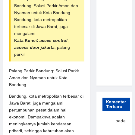
dan Efisien
Bandung: Solusi Parkir Aman dan
Nyaman untuk Kota Bandung
Sistem
Bandung, kota metropolitan
Parkir
terbesar di Jawa Barat, juga
Otomatis
mengalami…
Portabel
Kata Kunci:
acces control
,
Semi
access door jakarta
, palang
Manless:
parkir
Solusi
Cerdas Era
Digital di
Palang Parkir Bandung: Solusi Parkir
Indonesia
Aman dan Nyaman untuk Kota
Bandung
Bandung, kota metropolitan terbesar di
Komentar
Jawa Barat, juga mengalami
Terbaru
pertumbuhan pesat dalam hal
ekonomi. Dampaknya adalah
yapto
pada
meningkatnya jumlah kendaraan
Palang
pribadi, sehingga kebutuhan akan
parkir