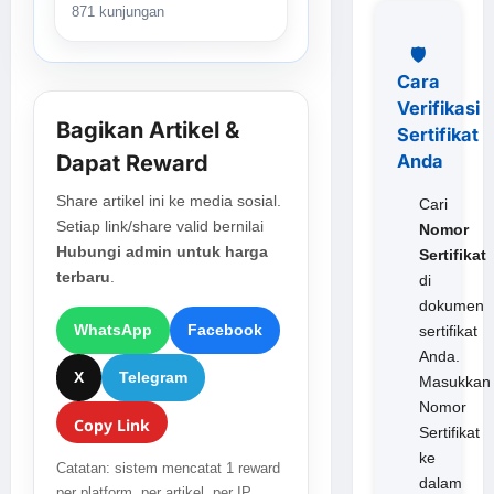
871 kunjungan
🛡️
Cara
Verifikasi
Bagikan Artikel &
Sertifikat
Dapat Reward
Anda
Share artikel ini ke media sosial.
Cari
Setiap link/share valid bernilai
Nomor
Hubungi admin untuk harga
Sertifikat
terbaru
.
di
dokumen
WhatsApp
Facebook
sertifikat
Anda.
X
Telegram
Masukkan
Nomor
Copy Link
Sertifikat
ke
Catatan: sistem mencatat 1 reward
dalam
per platform, per artikel, per IP