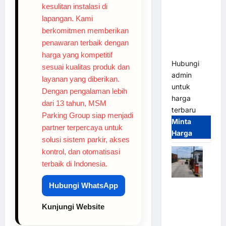
Gate M
kesulitan instalasi di
Gate –
lapangan. Kami
Heavy Duty
berkomitmen memberikan
& High
penawaran terbaik dengan
Speed
harga yang kompetitif
Hubungi
sesuai kualitas produk dan
admin
layanan yang diberikan.
untuk
Dengan pengalaman lebih
harga
dari 13 tahun, MSM
terbaru
Parking Group siap menjadi
Minta
partner terpercaya untuk
Harga
solusi sistem parkir, akses
kontrol, dan otomatisasi
terbaik di Indonesia.
Hubungi WhatsApp
Paket
Sistem
Kunjungi Website
Parkir
Cashless