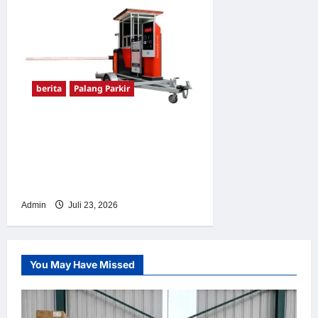
berita
Palang Parkir
Sistem Parkir Otomatis
Portabel Semi Manless:
Solusi Cerdas Era Digital di
Indonesia
Admin
Juli 23, 2026
You May Have Missed