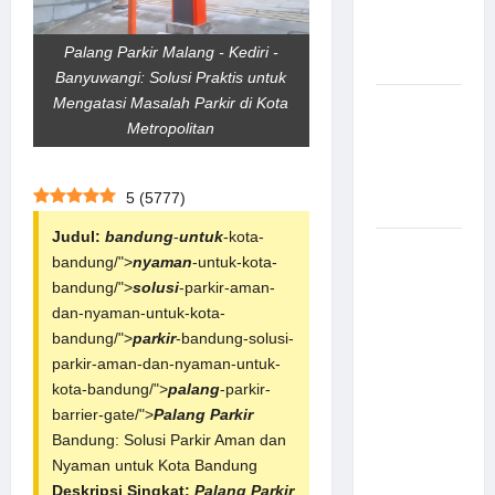
Canggih &
Aman
Palang Parkir Malang - Kediri -
Modern
Banyuwangi: Solusi Praktis untuk
Mengatasi Masalah Parkir di Kota
Pemasangan
Metropolitan
Palang
Parkir di
Pabrik
5
(
5777
)
Gula Tegal
Judul:
bandung
-
untuk
-kota-
Sistem
bandung/">
nyaman
-untuk-kota-
Parkir
bandung/">
solusi
-parkir-aman-
manless
dan-nyaman-untuk-kota-
Portable:
bandung/">
parkir
-bandung-solusi-
Solusi
parkir-aman-dan-nyaman-untuk-
Modern
kota-bandung/">
palang
-parkir-
untuk
barrier-gate/">
Palang Parkir
Manajemen
Bandung: Solusi Parkir Aman dan
Parkir
Nyaman untuk Kota Bandung
Fleksibel
Deskripsi Singkat:
Palang Parkir