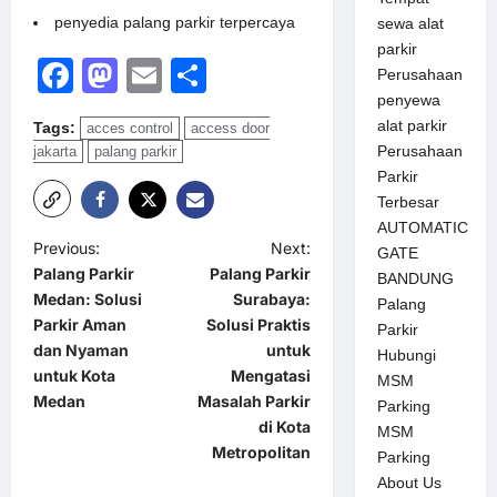
penyedia palang parkir terpercaya
sewa alat
parkir
Facebook
Mastodon
Email
Share
Perusahaan
penyewa
alat parkir
Tags:
acces control
access door
Perusahaan
jakarta
palang parkir
Parkir
Terbesar
AUTOMATIC
P
Previous:
Next:
GATE
Palang Parkir
Palang Parkir
BANDUNG
o
Medan: Solusi
Surabaya:
Palang
s
Parkir Aman
Solusi Praktis
Parkir
t
dan Nyaman
untuk
Hubungi
untuk Kota
Mengatasi
MSM
n
Medan
Masalah Parkir
Parking
a
di Kota
MSM
Metropolitan
v
Parking
About Us
i