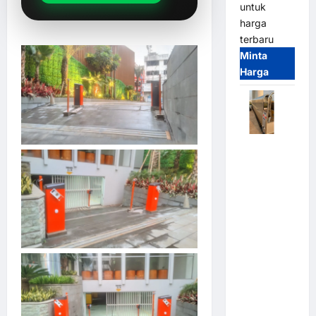
untuk
harga
terbaru
Minta
Harga
Automatic
Folding
Gate |
Pagar
Pintu Lipat
Otomatis
Stainless
Steel &
Aluminium
(Hongmen
Style)