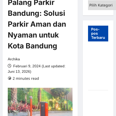
Palang Parkir
Kategori
Bandung: Solusi
Parkir Aman dan
Pos-
Nyaman untuk
pos
Terbaru
Kota Bandung
7 Manfaat
Swing Gate
Archika
Barrier
Februari 9, 2024 (Last updated:
untuk
Juni 13, 2026)
Tempat
2 minutes read
Wisata
Modern
Palang
Parkir
Otomatis –
Solusi