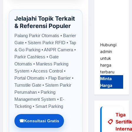
Tap & Go M
Gate |
Jelajahi Topik Terkait
Integrasi
E-Money &
& Referensi Populer
RFID Ultra-
Palang Parkir Otomatis • Barrier
Fast
Gate • Sistem Parkir RFID • Tap
Hubungi
& Go Parking • ANPR Camera •
admin
Parkir Cashless • Gate
untuk
Otomatis • Manless Parking
harga
System • Access Control •
terbaru
Portal Otomatis • Flap Barrier •
Minta
Turnstile Gate • Sistem Parkir
Harga
Perumahan • Parking
Management System • E-
Ticketing • Smart Parking
Tiga
☎
Konsultasi Gratis
Sertifi
Interna