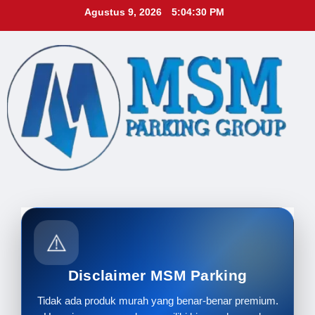
Skip
Agustus 9, 2026
5:04:32 PM
to
content
⚠️
Disclaimer MSM Parking
Tidak ada produk murah yang benar-benar premium.