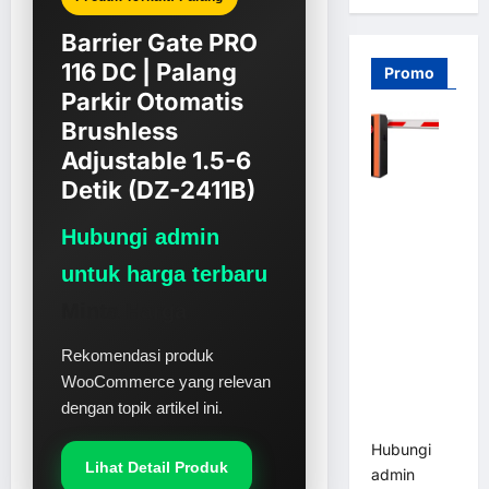
Barrier Gate PRO
116 DC | Palang
Promo
Parkir Otomatis
Brushless
Adjustable 1.5-6
Detik (DZ-2411B)
Barrier
Gate PRO
Hubungi admin
116 DC |
untuk harga terbaru
Palang
Parkir
Minta Harga
Otomatis
Brushless
Rekomendasi produk
Adjustable
WooCommerce yang relevan
1.5-6 Detik
dengan topik artikel ini.
(DZ-2411B)
Hubungi
Lihat Detail Produk
admin