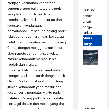
menjaga keamanan kendaraan
Terintegrasi
dengan sistem buka-tutup otomatis
Hubungi
yang terkontrol. Hal ini dapat
admin
meminimalkan risiko pencurian dan
untuk
kerusakan kendaraan.
harga
Kenyamanan: Pengguna palang parkir
terbaru
tidak perlu repot turun dari kendaraan
Minta
untuk membuka atau menutup palang.
Harga
Cukup dengan menggunakan kartu
atau remote control, akses keluar
masuk kendaraan menjadi lebih
mudah dan praktis.
Jual Mesin
Efisiensi: Palang parkir membantu
Pintu Kaca
mengelola sistem parkir dengan lebih
Otomatis
efisien. Sistem ini dapat menghitung
(Automatic
jumlah kendaraan yang masuk dan
Glass
keluar, serta mengatur waktu parkir.
Door) Merk
Estetika: Palang parkir tersedia dalam
Hirson
berbagai desain dan model yang dapat
Hubungi