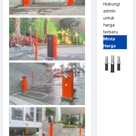
Hubungi
admin
untuk
harga
terbaru
Minta
Harga
Automatic
Hydraulic
Bollard
MSM |
Pengaman
Kendaraan
Heavy Duty
Tahan
Banjir