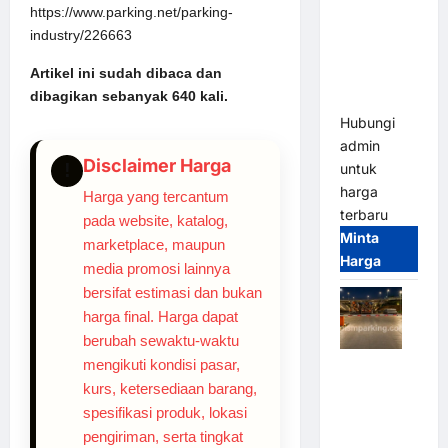
2026
https://www.parking.net/parking-
Franco
industry/226663
Bandung |
Artikel ini sudah dibaca dan
MSM
dibagikan sebanyak 640 kali.
Parking
Hubungi
admin
Disclaimer Harga
!
untuk
harga
Harga yang tercantum
terbaru
pada website, katalog,
Minta
marketplace, maupun
Harga
media promosi lainnya
bersifat estimasi dan bukan
harga final. Harga dapat
berubah sewaktu-waktu
mengikuti kondisi pasar,
Palang
kurs, ketersediaan barang,
Parkir
spesifikasi produk, lokasi
Otomatis /
Barrier
pengiriman, serta tingkat