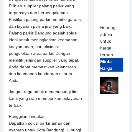
Parkir
Pilihlah supplier palang parkir yang
Tangguh
terpercaya dan berpengalaman.
dan
Pastikan palang parkir memiliki garansi
Modern
dan layanan purna jual yang baik.
Hubungi
Palang parkir Bandung adalah solusi
admin
ideal untuk meningkatkan keamanan,
untuk
kenyamanan, dan efisiensi
harga
pengelolaan area parkir. Dengan
terbaru
memilih jenis dan supplier yang tepat,
Minta
Anda dapat memastikan kelancaran
Harga
dan keamanan kendaraan di area
Anda.
Jangan ragu untuk menghubungi tim
kami yang siap memberikan pelayanan
Mobile
terbaik:
Portable
Semi
Panggilan Tindakan:
Manless
Dapatkan solusi parkir aman dan
Parking
nyaman untuk Kota Bandung! Hubungi