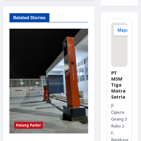
g
a
Related Stories
t
i
o
n
PT
MSM
Tiga
Matra
Satria
Jl.
Cijaura
Girang 3
Palang Parkir
Ruko 2
F,
Bandung