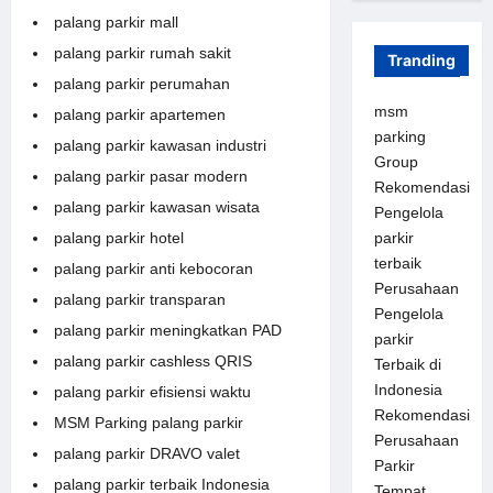
palang parkir mall
palang parkir rumah sakit
Tranding
palang parkir perumahan
msm
palang parkir apartemen
parking
palang parkir kawasan industri
Group
palang parkir pasar modern
Rekomendasi
palang parkir kawasan wisata
Pengelola
palang parkir hotel
parkir
terbaik
palang parkir anti kebocoran
Perusahaan
palang parkir transparan
Pengelola
palang parkir meningkatkan PAD
parkir
palang parkir cashless QRIS
Terbaik di
Indonesia
palang parkir efisiensi waktu
Rekomendasi
MSM Parking palang parkir
Perusahaan
palang parkir DRAVO valet
Parkir
palang parkir terbaik Indonesia
Tempat