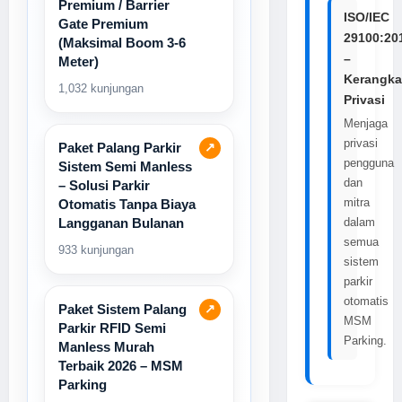
Premium / Barrier
ISO/IEC
Gate Premium
29100:20
(Maksimal Boom 3-6
–
Meter)
Kerangka
1,032 kunjungan
Privasi
Menjaga
privasi
Paket Palang Parkir
↗
pengguna
Sistem Semi Manless
dan
– Solusi Parkir
mitra
Otomatis Tanpa Biaya
Langganan Bulanan
dalam
semua
933 kunjungan
sistem
parkir
otomatis
Paket Sistem Palang
↗
MSM
Parkir RFID Semi
Parking.
Manless Murah
Terbaik 2026 – MSM
Parking