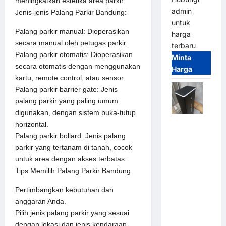
meningkatkan estetika area parkir.
admin
Jenis-jenis Palang Parkir Bandung:
untuk
Palang parkir manual: Dioperasikan
harga
secara manual oleh petugas parkir.
terbaru
Palang parkir otomatis: Dioperasikan
Minta
secara otomatis dengan menggunakan
Harga
kartu, remote control, atau sensor.
Palang parkir barrier gate: Jenis
palang parkir yang paling umum
digunakan, dengan sistem buka-tutup
Jual
horizontal.
Palang
Palang parkir bollard: Jenis palang
Parkir /
parkir yang tertanam di tanah, cocok
Barrier
untuk area dengan akses terbatas.
Gate M
Tips Memilih Palang Parkir Bandung:
Gate DC
Pertimbangkan kebutuhan dan
Motor:
anggaran Anda.
Solusi
Pilih jenis palang parkir yang sesuai
Sistem
dengan lokasi dan jenis kendaraan.