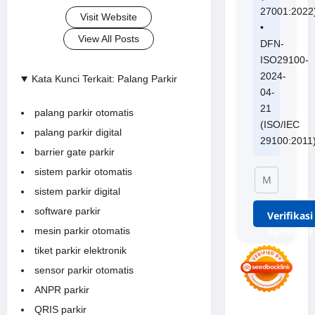
27001:2022
Visit Website
•
View All Posts
DFN-
ISO29100-
2024-
Kata Kunci Terkait: Palang Parkir
04-
21
palang parkir otomatis
(ISO/IEC
palang parkir digital
29100:2011
barrier gate parkir
sistem parkir otomatis
sistem parkir digital
software parkir
Verifikasi
Sertifikat
mesin parkir otomatis
tiket parkir elektronik
sensor parkir otomatis
ANPR parkir
QRIS parkir