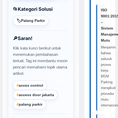
📂
Kategori Solusi
ISO
9001:201
🏷️
Palang Parkir
–
Sistem
Manajem
🔎
Saran!
Mutu
Menjamin
Klik kata kunci berikut untuk
bahwa
menemukan pembahasan
seluruh
terkait. Tag ini membantu mesin
proses
pencari memahami topik utama
kerja
artikel.
MSM
Parking
#
acces control
mengikuti
prosedur
#
access door jakarta
mutu
#
palang parkir
internasion