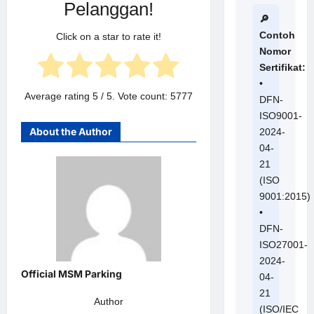
Pelanggan!
🔎
Contoh
Click on a star to rate it!
Nomor
Sertifikat:
•
Average rating
5
/ 5. Vote count:
5777
DFN-
ISO9001-
About the Author
2024-
04-
21
(ISO
9001:2015)
•
DFN-
ISO27001-
2024-
04-
21
Author
(ISO/IEC