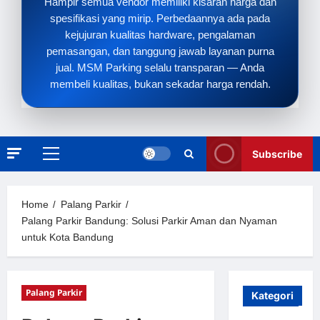
Hampir semua vendor memiliki kisaran harga dan
spesifikasi yang mirip. Perbedaannya ada pada
kejujuran kualitas hardware, pengalaman
pemasangan, dan tanggung jawab layanan purna
jual. MSM Parking selalu transparan — Anda
membeli kualitas, bukan sekadar harga rendah.
Subscribe
Primary
Menu
Home
Palang Parkir
Palang Parkir Bandung: Solusi Parkir Aman dan Nyaman
untuk Kota Bandung
Palang Parkir
Kategori