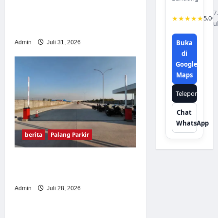
Palang Parkir Otomatis –
7
Solusi Canggih & Aman
★★★★★
5.0
·
u
Modern
Buka
Admin
Juli 31, 2026
di
Google
Maps
Telepon
Chat
WhatsApp
berita
Palang Parkir
Pemasangan Palang Parkir
di Pabrik Gula Tegal
Admin
Juli 28, 2026