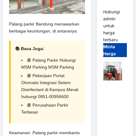
(IP68)
Hubungi
admin
Palang parkir Bandung menawarkan
untuk
berbagai keuntungan, di antaranya:
harga
terbaru
Minta
📚 Baca Juga:
Harga
📘
Palang Parkir Hubungi
MSM Parking
MSM Parking
📘
Pekerjaan Portal
Otomatis Integrasi Sistem
Paket
Disinfectant di Kampus Merak
Sistem
hubungi 0851-00956600
Parkir Semi
📘
Perusahaan Parkir
Manless
Terbesar
MSM – 2 In
2 Out |
Solusi
Keamanan: Palang parkir membantu
Parkir