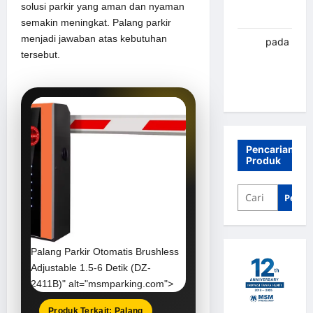
solusi parkir yang aman dan nyaman
Banjarbaru
semakin meningkat. Palang parkir
menjadi jawaban atas kebutuhan
renni
pada
tersebut.
Palang
parkir
Banjarbaru
Pencarian
Produk
Penca
Palang Parkir Otomatis
Brushless
Adjustable 1.5-6 Detik (DZ-
2411B)" alt="msmparking.com">
Produk Terkait: Palang