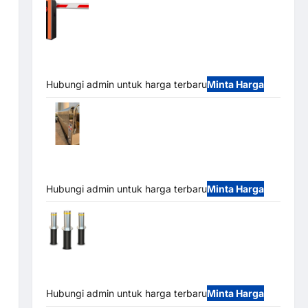
Barrier Gate PRO 116 DC | Palang Parkir
Otomatis Brushless Adjustable 1.5-6 Detik (DZ-
2411B)
Hubungi admin untuk harga terbaru
Minta Harga
Automatic Folding Gate | Pagar Pintu
Lipat Otomatis Stainless Steel & Aluminium
(Hongmen Style)
Hubungi admin untuk harga terbaru
Minta Harga
Automatic Hydraulic Bollard MSM |
Pengaman Kendaraan Heavy Duty Tahan Banjir
(IP68)
Hubungi admin untuk harga terbaru
Minta Harga