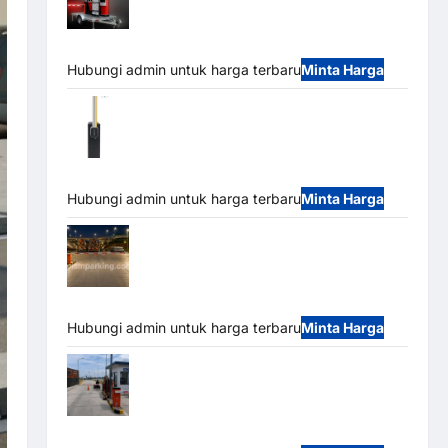
Mobile Portable Semi Manless Parking
System – Smart Parking All-in-One
Hubungi admin untuk harga terbaru
Minta Harga
Harga Barrier Gate CAME Italy Terbaru
2026 Franco Bandung | MSM Parking
Hubungi admin untuk harga terbaru
Minta Harga
Palang Parkir Otomatis / Barrier Gate M
Gate – Heavy Duty & High Speed
Hubungi admin untuk harga terbaru
Minta Harga
Paket Sistem Parkir Cashless Tap & Go
M Gate | Integrasi E-Money & RFID Ultra-Fast