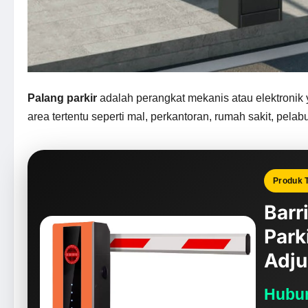
Palang parkir
adalah perangkat mekanis atau elektronik
area tertentu seperti mal, perkantoran, rumah sakit, pel
Produk T
Barr
Park
Adju
Hubun