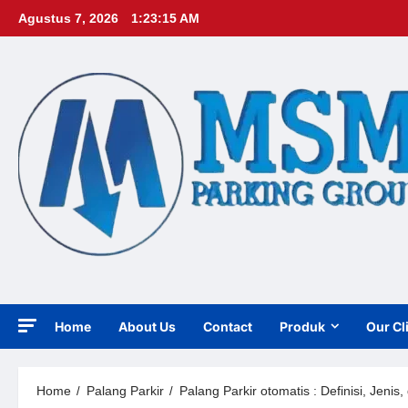
Skip
Agustus 7, 2026
1:23:17 AM
to
content
Home
About Us
Contact
Produk
Our Cl
Home
Palang Parkir
Palang Parkir otomatis : Definisi, Jeni