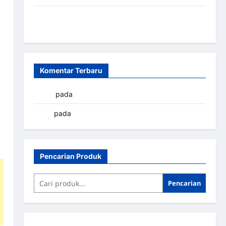
Sistem Parkir Otomatis Portabel Semi Manless:
Solusi Cerdas Era Digital di Indonesia
Komentar Terbaru
yapto
pada
Palang parkir Banjarbaru
renni
pada
Palang parkir Banjarbaru
Pencarian Produk
Pencarian