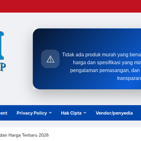
Tidak ada produk murah yang bena
⚠️
harga dan spesifikasi yang mi
pengalaman pemasangan, dan t
transparan
ient
Privacy Policy
Hak Cipta
Vendor/penyedia
s, dan Harga Terbaru 2026