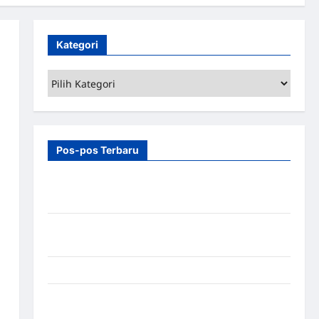
Kategori
Kategori
Pos-pos Terbaru
7 Manfaat Swing Gate Barrier untuk Tempat
Wisata Modern
Palang Parkir Otomatis – Solusi Canggih & Aman
Modern
Pemasangan Palang Parkir di Pabrik Gula Tegal
Sistem Parkir manless Portable: Solusi Modern
untuk Manajemen Parkir Fleksibel dan Efisien