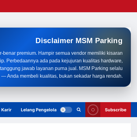
Disclaimer MSM Parking
r-benar premium. Hampir semua vendor memiliki kisaran
rip. Perbedaannya ada pada kejujuran kualitas hardware,
anggung jawab layanan purna jual. MSM Parking selalu
 — Anda membeli kualitas, bukan sekadar harga rendah.
Karir
Lelang Pengelola
Subscribe