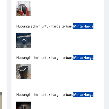
Paket Sistem Parkir Semi Manless MSM
– 2 In 2 Out | Solusi Parkir Terintegrasi
Hubungi admin untuk harga terbaru
Minta Harga
Jual Mesin Pintu Kaca Otomatis
(Automatic Glass Door) Merk Hirson
Hubungi admin untuk harga terbaru
Minta Harga
Jual Palang Parkir / Barrier Gate M Gate
DC Motor: Solusi Sistem Parkir Tangguh dan
Modern
Hubungi admin untuk harga terbaru
Minta Harga