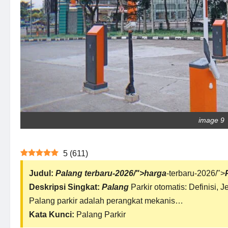
image 9
5
(
611
)
Judul:
Palang
terbaru
-2026/">
harga
-terbaru-2026/">
Deskripsi Singkat:
Palang
Parkir otomatis: Definisi, 
Palang parkir adalah perangkat mekanis…
Kata Kunci:
Palang Parkir