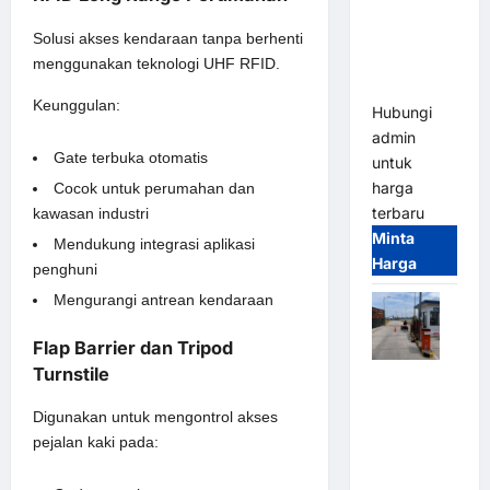
Gate –
Heavy Duty
Solusi akses kendaraan tanpa berhenti
& High
menggunakan teknologi UHF RFID.
Speed
Keunggulan:
Hubungi
admin
Gate terbuka otomatis
untuk
harga
Cocok untuk perumahan dan
terbaru
kawasan industri
Minta
Mendukung integrasi aplikasi
Harga
penghuni
Mengurangi antrean kendaraan
Flap Barrier dan Tripod
Turnstile
Paket
Sistem
Digunakan untuk mengontrol akses
Parkir
pejalan kaki pada:
Cashless
Tap & Go M