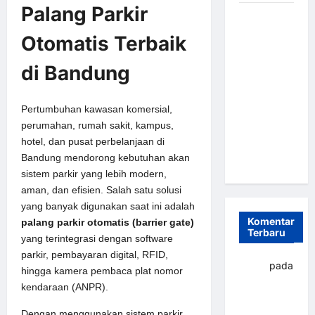
Palang Parkir
Sistem
Parkir
Otomatis Terbaik
Otomatis
Portabel
di Bandung
Semi
Manless:
Pertumbuhan kawasan komersial,
Solusi
perumahan, rumah sakit, kampus,
Cerdas Era
hotel, dan pusat perbelanjaan di
Digital di
Bandung mendorong kebutuhan akan
Indonesia
sistem parkir yang lebih modern,
aman, dan efisien. Salah satu solusi
yang banyak digunakan saat ini adalah
Komentar
palang parkir otomatis (barrier gate)
Terbaru
yang terintegrasi dengan software
parkir, pembayaran digital, RFID,
yapto
pada
hingga kamera pembaca plat nomor
Palang
kendaraan (ANPR).
parkir
Dengan menggunakan sistem parkir
Banjarbaru