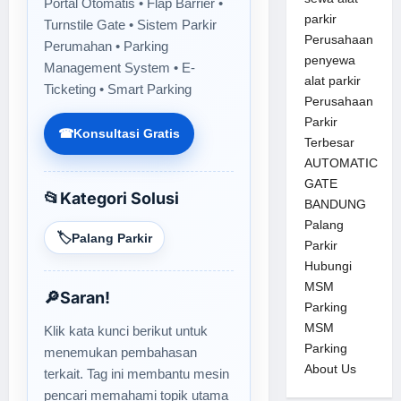
Portal Otomatis • Flap Barrier •
parkir
Turnstile Gate • Sistem Parkir
Perusahaan
Perumahan • Parking
penyewa
Management System • E-
alat parkir
Ticketing • Smart Parking
Perusahaan
Parkir
☎
Konsultasi Gratis
Terbesar
AUTOMATIC
GATE
📂
Kategori Solusi
BANDUNG
Palang
🏷️
Palang Parkir
Parkir
Hubungi
MSM
🔎
Saran!
Parking
MSM
Klik kata kunci berikut untuk
Parking
menemukan pembahasan
About Us
terkait. Tag ini membantu mesin
pencari memahami topik utama