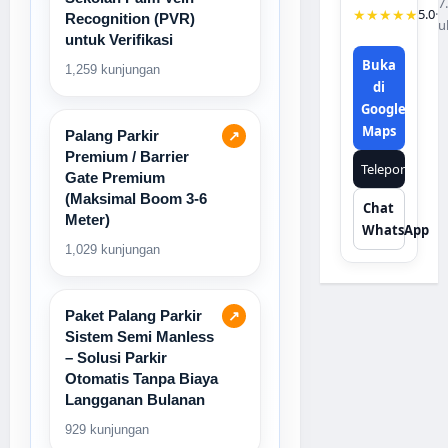
7
★★★★★
5.0
·
Recognition (PVR)
u
untuk Verifikasi
Buka
1,259 kunjungan
di
Google
Maps
Palang Parkir
↗
Premium / Barrier
Telepon
Gate Premium
(Maksimal Boom 3-6
Chat
Meter)
WhatsApp
1,029 kunjungan
Paket Palang Parkir
↗
Sistem Semi Manless
– Solusi Parkir
Otomatis Tanpa Biaya
Langganan Bulanan
929 kunjungan