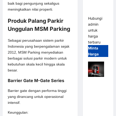
Tangguh
baik bagi pengunjung sekaligus
dan
meningkatkan nilai properti.
Modern
Hubungi
Produk Palang Parkir
admin
Unggulan
MSM Parking
untuk
harga
Sebagai perusahaan sistem parkir
terbaru
Indonesia yang berpengalaman sejak
Minta
2012, MSM Parking menyediakan
Harga
berbagai solusi parkir modern untuk
kebutuhan skala kecil hingga skala
besar.
Barrier Gate M-Gate Series
Mobile
Portable
Barrier gate dengan performa tinggi
Semi
yang dirancang untuk operasional
Manless
intensif.
Parking
System –
Keunggulan: