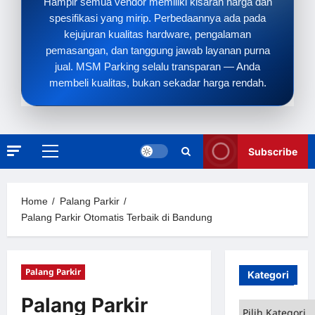
Hampir semua vendor memiliki kisaran harga dan
spesifikasi yang mirip. Perbedaannya ada pada
kejujuran kualitas hardware, pengalaman
pemasangan, dan tanggung jawab layanan purna
jual. MSM Parking selalu transparan — Anda
membeli kualitas, bukan sekadar harga rendah.
Subscribe
Primary
Menu
Home
Palang Parkir
Palang Parkir Otomatis Terbaik di Bandung
Palang Parkir
Kategori
Palang Parkir
Kategori