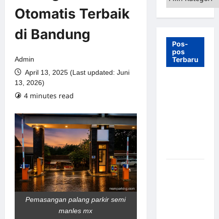
Otomatis Terbaik
di Bandung
Pos-
pos
Admin
Terbaru
April 13, 2025 (Last updated: Juni
7 Manfaat
13, 2026)
Swing Gate
4 minutes read
Barrier
untuk
Tempat
Wisata
Modern
Palang
Parkir
Otomatis –
Pemasangan palang parkir semi
Solusi
manles mx
Canggih &