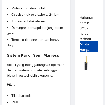
Smart
Parking
Motor cepat dan stabil
All-in-One
Cocok untuk operasional 24 jam
Hubungi
Konsumsi listrik efisien
admin
Dukungan berbagai panjang boom
untuk
gate
harga
terbaru
Tersedia tipe standar dan heavy
Minta
duty
Harga
Sistem Parkir Semi Manless
Solusi yang menggabungkan operator
dengan sistem otomatis sehingga
Harga
biaya investasi lebih ekonomis.
Barrier
Fitur:
Gate CAME
Italy
Tiket barcode
Terbaru
2026
RFID