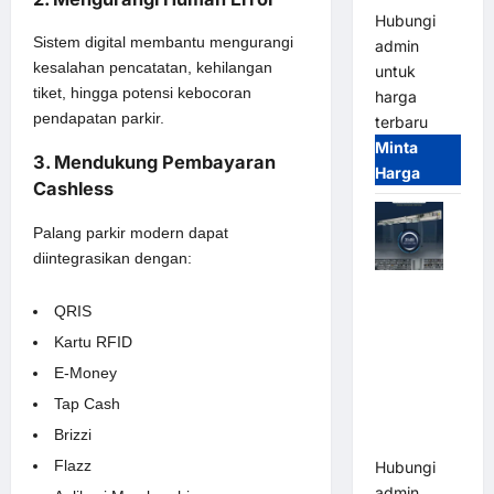
Hubungi
Sistem digital membantu mengurangi
admin
kesalahan pencatatan, kehilangan
untuk
tiket, hingga potensi kebocoran
harga
pendapatan parkir.
terbaru
Minta
3. Mendukung Pembayaran
Harga
Cashless
Palang parkir modern dapat
diintegrasikan dengan:
Jual Mesin
QRIS
Pintu Kaca
Otomatis
Kartu RFID
(Automatic
E-Money
Glass
Tap Cash
Door) Merk
Brizzi
Hirson
Flazz
Hubungi
admin