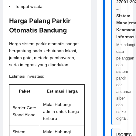
27001:20
Tempat wisata
–
Sistem
Harga Palang Parkir
Manajem
Otomatis Bandung
Keamana
Informasi
Harga sistem parkir otomatis sangat
Melindungi
bergantung pada kebutuhan lokasi,
data
jumlah gate, metode pembayaran,
pelanggan
serta integrasi yang diperlukan.
dan
sistem
Estimasi investasi:
parkir
dari
Paket
Estimasi Harga
ancaman
siber
Mulai Hubungi
dan
Barrier Gate
admin untuk harga
risiko
Stand Alone
terbaru
digital.
Sistem
Mulai Hubungi
ISO/IEC