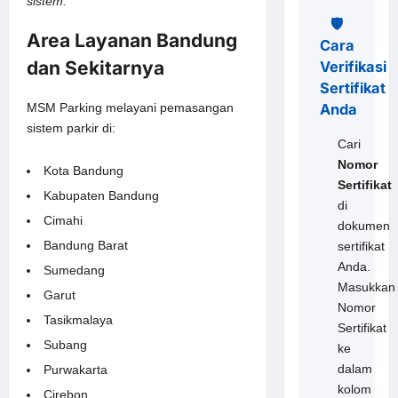
sistem.
🛡️
Area Layanan Bandung
Cara
dan Sekitarnya
Verifikasi
Sertifikat
Anda
MSM Parking melayani pemasangan
sistem parkir di:
Cari
Nomor
Kota Bandung
Sertifikat
Kabupaten Bandung
di
Cimahi
dokumen
Bandung Barat
sertifikat
Anda.
Sumedang
Masukkan
Garut
Nomor
Tasikmalaya
Sertifikat
Subang
ke
dalam
Purwakarta
kolom
Cirebon