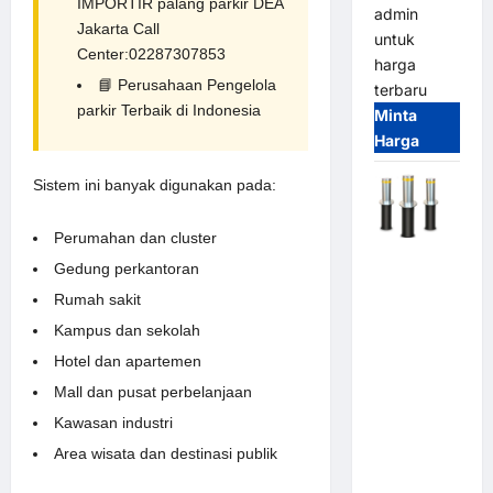
IMPORTIR palang parkir DEA
admin
Jakarta Call
untuk
Center:02287307853
harga
📘
Perusahaan Pengelola
terbaru
parkir Terbaik di Indonesia
Minta
Harga
Sistem ini banyak digunakan pada:
Perumahan dan cluster
Automatic
Gedung perkantoran
Hydraulic
Rumah sakit
Bollard
Kampus dan sekolah
MSM |
Pengaman
Hotel dan apartemen
Kendaraan
Mall dan pusat perbelanjaan
Heavy Duty
Kawasan industri
Tahan
Area wisata dan destinasi publik
Banjir
(IP68)