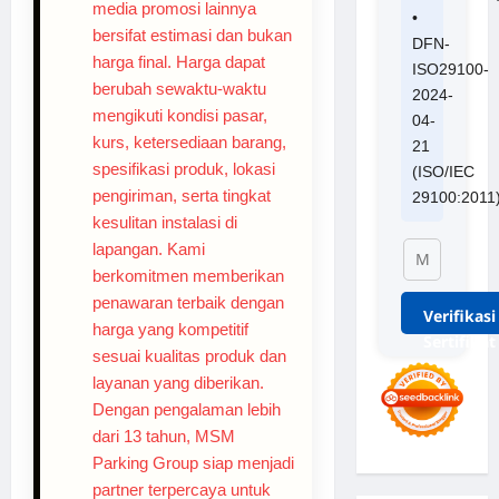
media promosi lainnya
•
bersifat estimasi dan bukan
DFN-
harga final. Harga dapat
ISO29100-
berubah sewaktu-waktu
2024-
mengikuti kondisi pasar,
04-
kurs, ketersediaan barang,
21
spesifikasi produk, lokasi
(ISO/IEC
pengiriman, serta tingkat
29100:2011
kesulitan instalasi di
lapangan. Kami
berkomitmen memberikan
penawaran terbaik dengan
Verifikasi
harga yang kompetitif
Sertifikat
sesuai kualitas produk dan
layanan yang diberikan.
Dengan pengalaman lebih
dari 13 tahun, MSM
Parking Group siap menjadi
partner terpercaya untuk