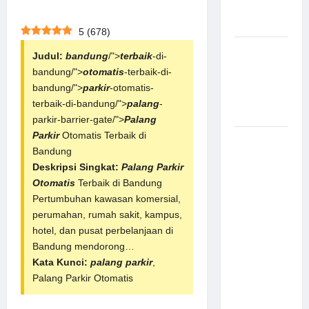
Aman
Modern
5
(
678
)
Pemasangan
Judul:
bandung
/">
terbaik
-di-
Palang
bandung/">
otomatis
-terbaik-di-
Parkir di
bandung/">
parkir
-otomatis-
Pabrik
terbaik-di-bandung/">
palang
-
Gula Tegal
parkir-barrier-gate/">
Palang
Parkir
Otomatis Terbaik di
Sistem
Bandung
Parkir
Deskripsi Singkat:
Palang Parkir
manless
Otomatis
Terbaik di Bandung
Portable:
Pertumbuhan kawasan komersial,
Solusi
perumahan, rumah sakit, kampus,
Modern
hotel, dan pusat perbelanjaan di
untuk
Bandung mendorong…
Manajemen
Kata Kunci:
palang parkir
,
Parkir
Palang Parkir Otomatis
Fleksibel
dan Efisien