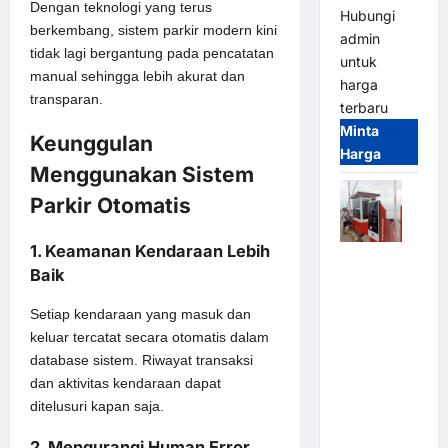
Dengan teknologi yang terus
Hubungi
berkembang, sistem parkir modern kini
admin
tidak lagi bergantung pada pencatatan
untuk
manual sehingga lebih akurat dan
harga
transparan.
terbaru
Minta
Keunggulan
Harga
Menggunakan Sistem
Parkir Otomatis
1. Keamanan Kendaraan Lebih
Paket
Baik
Sistem
Parkir Semi
Setiap kendaraan yang masuk dan
Manless
keluar tercatat secara otomatis dalam
MSM – 2 In
database sistem. Riwayat transaksi
2 Out |
dan aktivitas kendaraan dapat
Solusi
ditelusuri kapan saja.
Parkir
Terintegrasi
2. Mengurangi Human Error