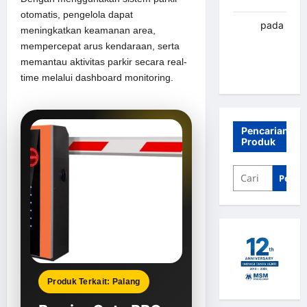
otomatis, pengelola dapat
renni
pada
meningkatkan keamanan area,
Palang
mempercepat arus kendaraan, serta
parkir
memantau aktivitas parkir secara real-
Banjarbaru
time melalui dashboard monitoring.
Pencarian
Produk
Penca
Produk Terkait: Palang