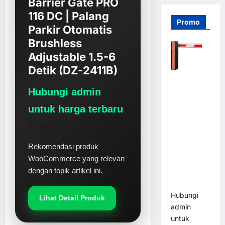
Barrier Gate PRO
116 DC | Palang
Promo
Parkir Otomatis
Brushless
Adjustable 1.5-6
Detik (DZ-2411B)
Barrier
Hubungi admin
Gate PRO
116 DC |
untuk harga terbaru
Palang
Minta Harga
Parkir
Otomatis
Rekomendasi produk
Brushless
WooCommerce yang relevan
Adjustable
dengan topik artikel ini.
1.5-6 Detik
(DZ-2411B)
Hubungi
Lihat Detail Produk
admin
untuk