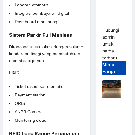
Franco
Laporan otomatis
Bandung |
Integrasi pembayaran digital
MSM
Dashboard monitoring
Parking
Hubungi
Sistem Parkir Full Manless
admin
untuk
Dirancang untuk lokasi dengan volume
harga
kendaraan tinggi yang membutuhkan
terbaru
otomatisasi penuh.
Minta
Harga
Fitur:
Ticket dispenser otomatis
Payment station
Palang
QRIS
Parkir
ANPR Camera
Otomatis /
Monitoring cloud
Barrier
Gate M
RFID Long Range Perumahan