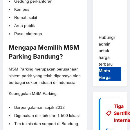
Gedung perkantoran
Gate |
Kampus
Integrasi
E-Money &
Rumah sakit
RFID Ultra-
Area publik
Fast
Pusat olahraga
Hubungi
admin
Mengapa Memilih MSM
untuk
Parking Bandung?
harga
terbaru
MSM Parking merupakan perusahaan
Minta
sistem parkir yang telah dipercaya oleh
Harga
berbagai sektor industri di Indonesia.
Keunggulan MSM Parking:
Tiga
Berpengalaman sejak 2012
Sertifi
Digunakan di lebih dari 1.500 lokasi
Interna
Tim teknis dan support di Bandung