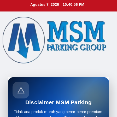
Skip
Agustus 7, 2026
10:40:57 PM
to
content
⚠️
Disclaimer MSM Parking
Tidak ada produk murah yang benar-benar premium.