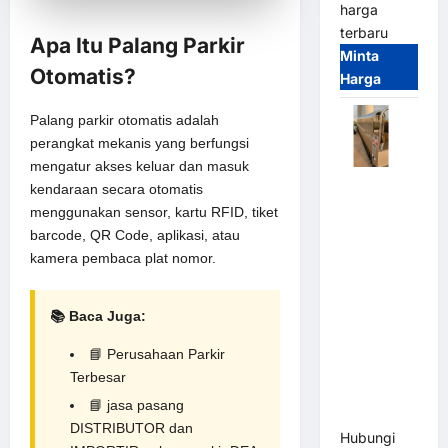
harga
terbaru
Apa Itu Palang Parkir
Minta
Otomatis?
Harga
Palang parkir otomatis adalah
perangkat mekanis yang berfungsi
mengatur akses keluar dan masuk
Automatic
kendaraan secara otomatis
Folding
menggunakan sensor, kartu RFID, tiket
Gate |
barcode, QR Code, aplikasi, atau
Pagar
kamera pembaca plat nomor.
Pintu Lipat
Otomatis
📚 Baca Juga:
Stainless
Steel &
📘
Perusahaan Parkir
Aluminium
Terbesar
(Hongmen
📘
jasa pasang
Style)
DISTRIBUTOR dan
Hubungi