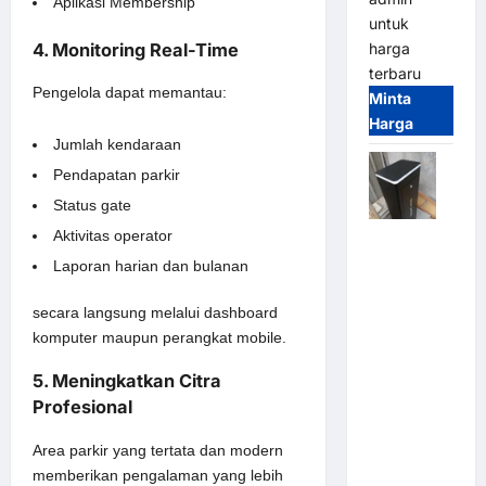
Aplikasi Membership
untuk
4. Monitoring Real-Time
harga
terbaru
Pengelola dapat memantau:
Minta
Harga
Jumlah kendaraan
Pendapatan parkir
Status gate
Aktivitas operator
Jual
Palang
Laporan harian dan bulanan
Parkir /
secara langsung melalui dashboard
Barrier
komputer maupun perangkat mobile.
Gate M
Gate DC
5. Meningkatkan Citra
Motor:
Profesional
Solusi
Sistem
Area parkir yang tertata dan modern
Parkir
memberikan pengalaman yang lebih