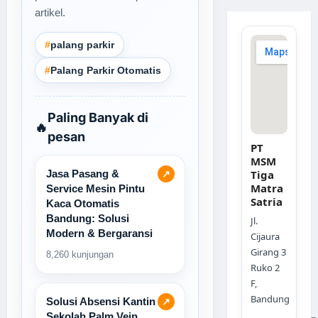
artikel.
#
palang parkir
#
Palang Parkir Otomatis
Paling Banyak di
🔥
pesan
PT
MSM
Jasa Pasang &
Tiga
↗
Matra
Service Mesin Pintu
Satria
Kaca Otomatis
Bandung: Solusi
Jl.
Modern & Bergaransi
Cijaura
Girang 3
8,260 kunjungan
Ruko 2
F,
Bandung
Solusi Absensi Kantin
↗
Sekolah Palm Vein