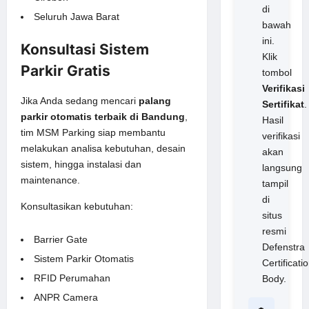
di
Seluruh Jawa Barat
bawah
ini.
Konsultasi Sistem
Klik
Parkir Gratis
tombol
Verifikasi
Jika Anda sedang mencari
palang
Sertifikat
.
parkir otomatis terbaik di Bandung
,
Hasil
tim MSM Parking siap membantu
verifikasi
melakukan analisa kebutuhan, desain
akan
sistem, hingga instalasi dan
langsung
maintenance.
tampil
di
Konsultasikan kebutuhan:
situs
resmi
Barrier Gate
Defenstra
Sistem Parkir Otomatis
Certificati
RFID Perumahan
Body.
ANPR Camera