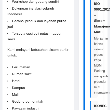
Workshop dan gudang sendiri
ISO
Dukungan instalasi seluruh
9001:201
Indonesia
–
Sistem
Garansi produk dan layanan purna
Manajem
jual
Mutu
Tersedia opsi beli putus maupun
Menjamin
sewa
bahwa
seluruh
Kami melayani kebutuhan sistem parkir
proses
untuk:
kerja
MSM
Perumahan
Parking
Rumah sakit
mengikuti
Hotel
prosedur
mutu
Kampus
internasion
Mall
Gedung pemerintah
ISO/IEC
Kawasan industri