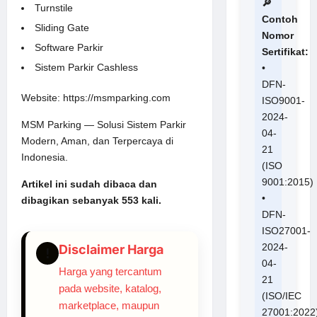
🔎
Turnstile
Contoh
Sliding Gate
Nomor
Software Parkir
Sertifikat:
Sistem Parkir Cashless
•
DFN-
Website:
https://msmparking.com
ISO9001-
2024-
MSM Parking — Solusi Sistem Parkir
04-
Modern, Aman, dan Terpercaya di
21
Indonesia.
(ISO
9001:2015)
Artikel ini sudah dibaca dan
•
dibagikan sebanyak 553 kali.
DFN-
ISO27001-
2024-
Disclaimer Harga
!
04-
Harga yang tercantum
21
pada website, katalog,
(ISO/IEC
marketplace, maupun
27001:2022