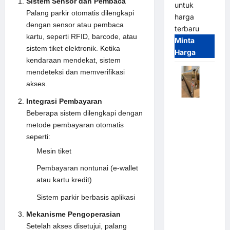
Sistem Sensor dan Pembaca
untuk
Palang parkir
otomatis dilengkapi
harga
dengan sensor atau pembaca
terbaru
kartu, seperti RFID, barcode, atau
Minta
sistem tiket elektronik. Ketika
Harga
kendaraan mendekat, sistem
mendeteksi dan memverifikasi
akses.
Integrasi Pembayaran
Automatic
Beberapa sistem dilengkapi dengan
Folding
metode pembayaran otomatis
Gate |
seperti:
Pagar
Mesin tiket
Pintu Lipat
Otomatis
Pembayaran nontunai (e-wallet
Stainless
atau kartu kredit)
Steel &
Sistem parkir berbasis aplikasi
Aluminium
(Hongmen
Mekanisme Pengoperasian
Style)
Setelah akses disetujui, palang