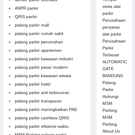
sewa alat
ANPR parkir
parkir
QRIS parkir
Perusahaan
palang parkir mall
penyewa
palang parkir rumah sakit
alat parkir
Perusahaan
palang parkir perumahan
Parkir
palang parkir apartemen
Terbesar
palang parkir kawasan industri
AUTOMATIC
palang parkir pasar modern
GATE
palang parkir kawasan wisata
BANDUNG
Palang
palang parkir hotel
Parkir
palang parkir anti kebocoran
Hubungi
palang parkir transparan
MSM
palang parkir meningkatkan PAD
Parking
MSM
palang parkir cashless QRIS
Parking
palang parkir efisiensi waktu
About Us
MSM Parking palang parkir