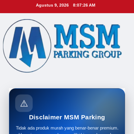
Skip
Agustus 9, 2026
8:07:27 AM
to
content
⚠️
Disclaimer MSM Parking
Tidak ada produk murah yang benar-benar premium.