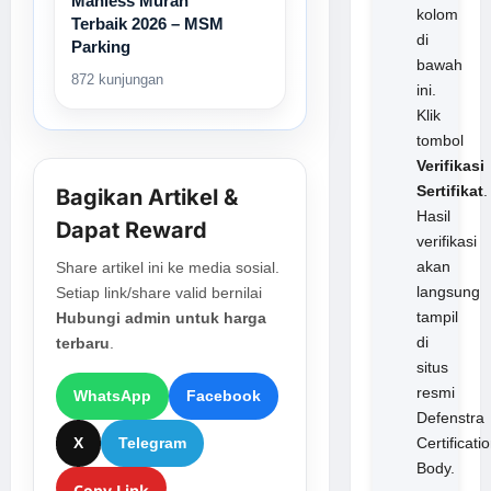
Manless Murah
kolom
Terbaik 2026 – MSM
di
Parking
bawah
872 kunjungan
ini.
Klik
tombol
Verifikasi
Sertifikat
.
Bagikan Artikel &
Hasil
Dapat Reward
verifikasi
akan
Share artikel ini ke media sosial.
langsung
Setiap link/share valid bernilai
tampil
Hubungi admin untuk harga
di
terbaru
.
situs
resmi
WhatsApp
Facebook
Defenstra
Certificati
X
Telegram
Body.
Copy Link