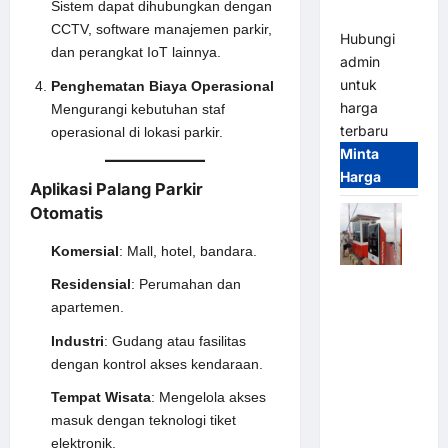
Sistem dapat dihubungkan dengan
(IP68)
CCTV
, software
manajemen parkir
,
Hubungi
dan perangkat IoT lainnya.
admin
untuk
Penghematan Biaya Operasional
harga
Mengurangi kebutuhan staf
terbaru
operasional di lokasi parkir.
Minta
Harga
Aplikasi Palang Parkir
Otomatis
Komersial
: Mall, hotel, bandara.
Paket
Residensial
: Perumahan dan
Sistem
apartemen.
Parkir Semi
Industri
: Gudang atau fasilitas
Manless
dengan kontrol akses kendaraan.
MSM – 2 In
Tempat Wisata
: Mengelola akses
2 Out |
masuk dengan teknologi tiket
Solusi
elektronik.
Parkir