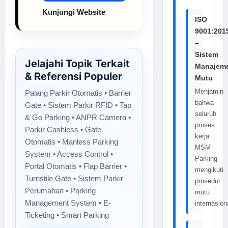
Kunjungi Website
ISO
9001:201
–
Sistem
Jelajahi Topik Terkait
Manajem
& Referensi Populer
Mutu
Menjamin
Palang Parkir Otomatis • Barrier
bahwa
Gate • Sistem Parkir RFID • Tap
seluruh
& Go Parking • ANPR Camera •
proses
Parkir Cashless • Gate
kerja
Otomatis • Manless Parking
MSM
System • Access Control •
Parking
Portal Otomatis • Flap Barrier •
mengikuti
Turnstile Gate • Sistem Parkir
prosedur
Perumahan • Parking
mutu
Management System • E-
internasion
Ticketing • Smart Parking