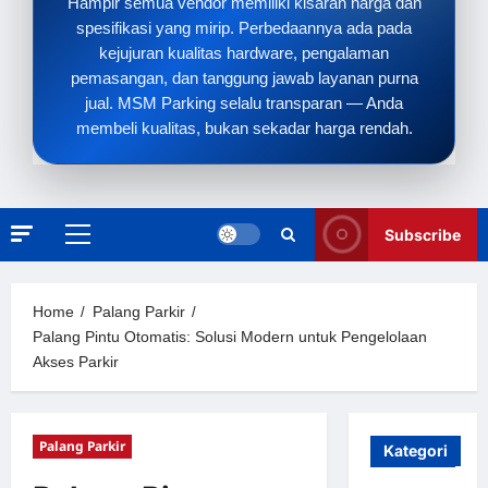
Hampir semua vendor memiliki kisaran harga dan
spesifikasi yang mirip. Perbedaannya ada pada
kejujuran kualitas hardware, pengalaman
pemasangan, dan tanggung jawab layanan purna
jual. MSM Parking selalu transparan — Anda
membeli kualitas, bukan sekadar harga rendah.
Subscribe
Primary
Menu
Home
Palang Parkir
Palang Pintu Otomatis: Solusi Modern untuk Pengelolaan
Akses Parkir
Palang Parkir
Kategori