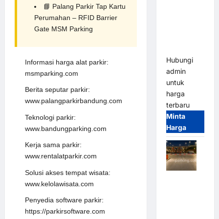
2026
📘
Palang Parkir Tap Kartu
Franco
Perumahan – RFID Barrier
Bandung |
Gate
MSM Parking
MSM
Parking
Hubungi
Informasi harga alat parkir:
admin
msmparking.com
untuk
Berita seputar parkir:
harga
www.palangparkirbandung.com
terbaru
Minta
Teknologi parkir:
Harga
www.bandungparking.com
Kerja sama parkir:
www.rentalatparkir.com
Solusi akses tempat wisata:
Palang
www.kelolawisata.com
Parkir
Penyedia
software parkir
:
Otomatis /
https://parkirsoftware.com
Barrier