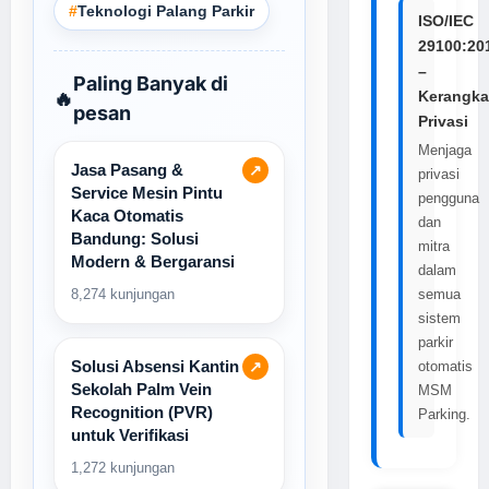
#
Teknologi Palang Parkir
ISO/IEC
29100:20
–
Paling Banyak di
🔥
Kerangka
pesan
Privasi
Menjaga
Jasa Pasang &
↗
privasi
Service Mesin Pintu
pengguna
Kaca Otomatis
dan
Bandung: Solusi
mitra
Modern & Bergaransi
dalam
8,274 kunjungan
semua
sistem
parkir
Solusi Absensi Kantin
↗
otomatis
Sekolah Palm Vein
MSM
Recognition (PVR)
Parking.
untuk Verifikasi
1,272 kunjungan