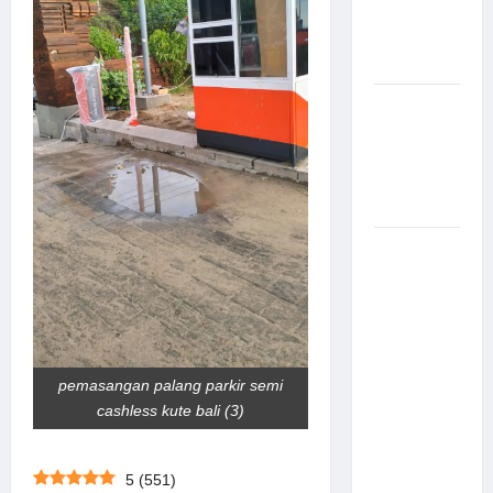
Canggih &
Aman
Modern
Pemasangan
Palang
Parkir di
Pabrik
Gula Tegal
Sistem
Parkir
manless
Portable:
Solusi
Modern
pemasangan palang parkir semi
untuk
cashless kute bali (3)
Manajemen
Parkir
Fleksibel
5
(
551
)