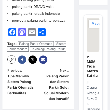
palang parkir DRAVO valet
palang parkir terbaik Indonesia
penyedia palang parkir terpercaya
Facebook
Mastodon
Email
Share
Tags:
Palang Parkir Otomatis
Sistem
Parkir Modern
Teknologi Palang Parkir
PT
MSM
Tiga
P
Previous:
Next:
Matra
Satria
Tips Memilih
Palang Parkir
o
Sistem Palang
dan Sistem
Jl.
s
Parkir Otomatis
Parkir Solo:
Cijaura
Girang 3
t
Berkualitas
Solusi Modern
Ruko 2
dan Inovatif
n
F,
a
Bandung