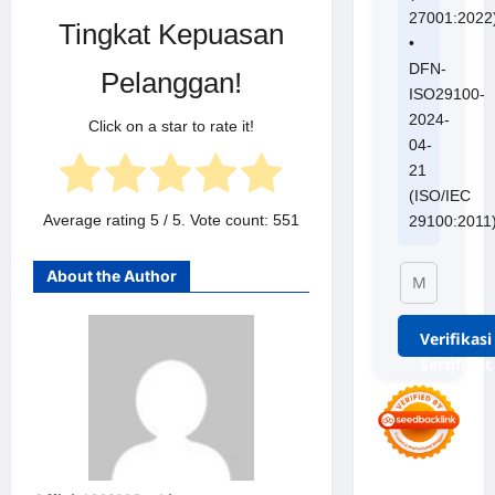
27001:2022
Tingkat Kepuasan
•
DFN-
Pelanggan!
ISO29100-
2024-
Click on a star to rate it!
04-
21
(ISO/IEC
Average rating
5
/ 5. Vote count:
551
29100:2011
About the Author
Verifikasi
Sertifikat