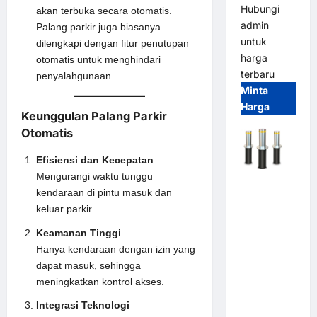
Hubungi
akan terbuka secara otomatis.
admin
Palang parkir juga biasanya
untuk
dilengkapi dengan fitur penutupan
harga
otomatis untuk menghindari
terbaru
penyalahgunaan.
Minta
Harga
Keunggulan Palang Parkir
Otomatis
Efisiensi dan Kecepatan
Mengurangi waktu tunggu
Automatic
kendaraan di pintu masuk dan
Hydraulic
keluar parkir.
Bollard
MSM |
Keamanan Tinggi
Pengaman
Hanya kendaraan dengan izin yang
Kendaraan
dapat masuk, sehingga
Heavy Duty
meningkatkan kontrol akses.
Tahan
Integrasi Teknologi
Banjir