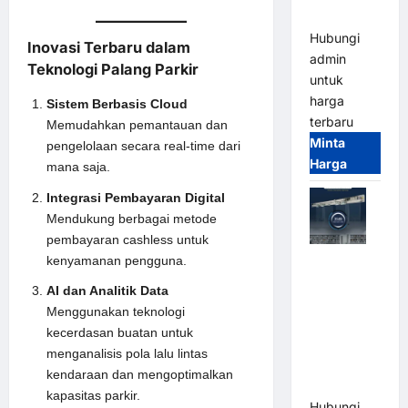
Terintegrasi
Hubungi
Inovasi Terbaru dalam
admin
Teknologi Palang Parkir
untuk
harga
Sistem Berbasis Cloud
terbaru
Memudahkan pemantauan dan
Minta
pengelolaan secara real-time dari
Harga
mana saja.
Integrasi Pembayaran Digital
Mendukung berbagai metode
pembayaran cashless untuk
Jual Mesin
kenyamanan pengguna.
Pintu Kaca
AI dan Analitik Data
Otomatis
Menggunakan teknologi
(Automatic
kecerdasan buatan untuk
Glass
menganalisis pola lalu lintas
Door) Merk
kendaraan dan mengoptimalkan
Hirson
kapasitas parkir.
Hubungi