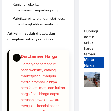
Gate M
Kunjungi toko kami:
Gate –
https://www.msmparking.shop
Heavy Duty
Pabrikasi pintu plat dan stainless:
& High
https://bengkel-las-cimahi.com
Speed
Hubungi
Artikel ini sudah dibaca dan
admin
dibagikan sebanyak 580 kali.
untuk
harga
terbaru
Disclaimer Harga
!
Minta
Harga yang tercantum
Harga
pada website, katalog,
marketplace, maupun
media promosi lainnya
bersifat estimasi dan bukan
Paket
harga final. Harga dapat
Sistem
berubah sewaktu-waktu
Parkir
mengikuti kondisi pasar,
Cashless