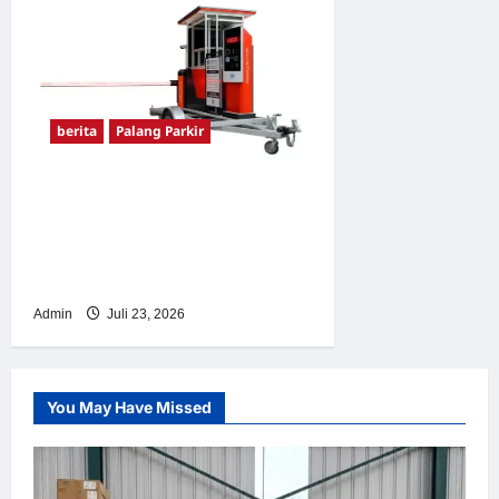
berita
Palang Parkir
Sistem Parkir Otomatis
Portabel Semi Manless:
Solusi Cerdas Era Digital di
Indonesia
Admin
Juli 23, 2026
You May Have Missed