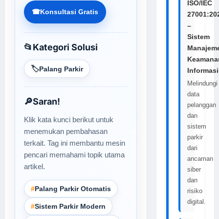
ISO/IEC
☎
Konsultasi Gratis
27001:20
–
Sistem
📂
Kategori Solusi
Manajem
Keamana
🏷️
Palang Parkir
Informasi
Melindungi
data
🔎
Saran!
pelanggan
dan
Klik kata kunci berikut untuk
sistem
menemukan pembahasan
parkir
terkait. Tag ini membantu mesin
dari
pencari memahami topik utama
ancaman
artikel.
siber
dan
#
Palang Parkir Otomatis
risiko
digital.
#
Sistem Parkir Modern