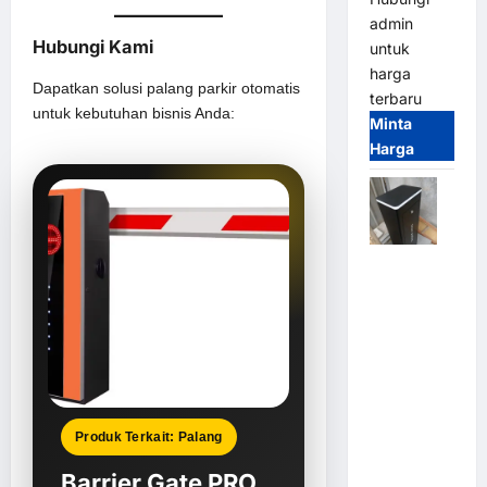
admin
Hubungi Kami
untuk
harga
Dapatkan solusi palang parkir otomatis
terbaru
untuk kebutuhan bisnis Anda:
Minta
Harga
Jual
Palang
Parkir /
Barrier
Gate M
Gate DC
Motor:
Produk Terkait: Palang
Solusi
Sistem
Barrier Gate PRO