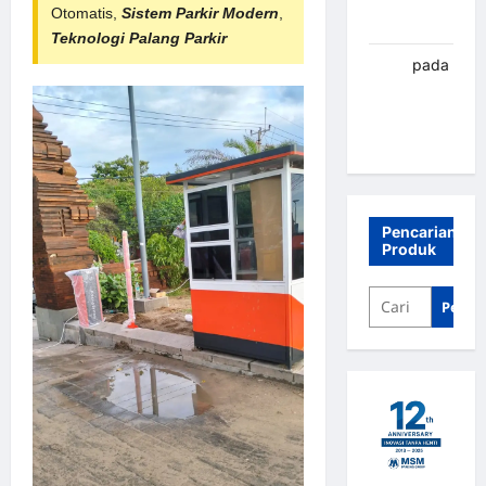
Otomatis,
Sistem Parkir Modern
,
Banjarbaru
Teknologi Palang Parkir
renni
pada
Palang
parkir
Banjarbaru
Pencarian
Produk
Penca