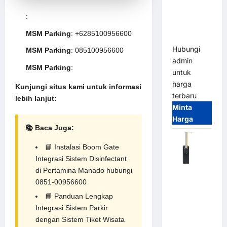
System –
Smart
:
Parking
MSM Parking
: +6285100956600
All-in-One
Hubungi
MSM Parking
: 085100956600
admin
MSM Parking
:
untuk
harga
Kunjungi situs kami untuk informasi
terbaru
lebih lanjut:
Minta
Harga
📚 Baca Juga:
📘
Instalasi Boom Gate
Integrasi Sistem Disinfectant
di Pertamina Manado hubungi
Harga
0851-00956600
Barrier
Gate CAME
📘
Panduan Lengkap
Italy
Integrasi Sistem Parkir
Terbaru
dengan Sistem Tiket Wisata