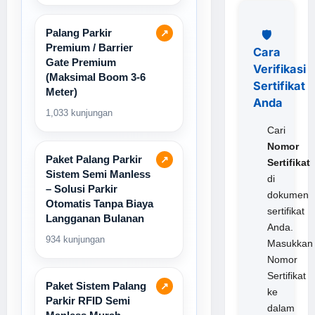
Palang Parkir
↗
🛡️
Premium / Barrier
Cara
Gate Premium
Verifikasi
(Maksimal Boom 3-6
Sertifikat
Meter)
Anda
1,033 kunjungan
Cari
Nomor
Paket Palang Parkir
↗
Sertifikat
Sistem Semi Manless
di
– Solusi Parkir
dokumen
Otomatis Tanpa Biaya
sertifikat
Langganan Bulanan
Anda.
934 kunjungan
Masukkan
Nomor
Sertifikat
Paket Sistem Palang
↗
ke
Parkir RFID Semi
dalam