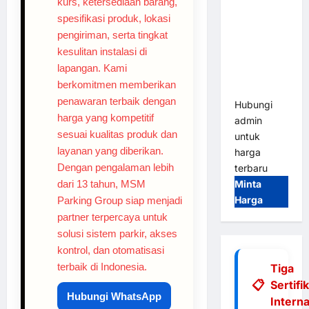
kurs, ketersediaan barang,
Tap & Go M
spesifikasi produk, lokasi
Gate |
pengiriman, serta tingkat
Integrasi
kesulitan instalasi di
E-Money &
lapangan. Kami
RFID Ultra-
berkomitmen memberikan
Fast
penawaran terbaik dengan
Hubungi
harga yang kompetitif
admin
sesuai kualitas produk dan
untuk
layanan yang diberikan.
harga
Dengan pengalaman lebih
terbaru
dari 13 tahun, MSM
Minta
Harga
Parking Group siap menjadi
partner terpercaya untuk
solusi sistem parkir, akses
kontrol, dan otomatisasi
terbaik di Indonesia.
Tiga
Sertifi
Hubungi WhatsApp
Interna