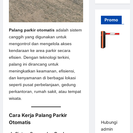
Promo
Palang parkir otomatis
adalah sistem
canggih yang digunakan untuk
mengontrol dan mengelola akses
kendaraan ke area parkir secara
Barrier
efisien. Dengan teknologi terkini,
Gate PRO
palang ini dirancang untuk
116 DC |
meningkatkan keamanan, efisiensi,
Palang
dan kenyamanan di berbagai lokasi
Parkir
seperti pusat perbelanjaan, gedung
Otomatis
perkantoran, rumah sakit, atau tempat
Brushless
wisata.
Adjustable
1.5-6 Detik
Cara Kerja Palang Parkir
(DZ-2411B)
Otomatis
Hubungi
admin