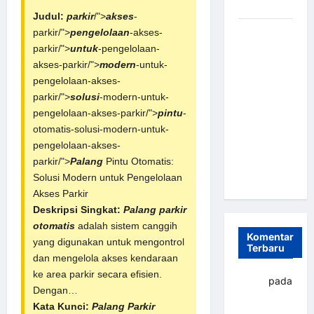
dan Efisien
Judul:
parkir
/">
akses
-
Sistem
parkir/">
pengelolaan
-akses-
Parkir
parkir/">
untuk
-pengelolaan-
Otomatis
akses-parkir/">
modern
-untuk-
Portabel
pengelolaan-akses-
Semi
parkir/">
solusi
-modern-untuk-
Manless:
pengelolaan-akses-parkir/">
pintu
-
Solusi
otomatis-solusi-modern-untuk-
Cerdas Era
pengelolaan-akses-
Digital di
parkir/">
Palang
Pintu Otomatis:
Indonesia
Solusi Modern untuk Pengelolaan
Akses Parkir
Deskripsi Singkat:
Palang parkir
otomatis
adalah sistem canggih
Komentar
yang digunakan untuk mengontrol
Terbaru
dan mengelola akses kendaraan
ke area parkir secara efisien.
yapto
pada
Dengan…
Palang
Kata Kunci:
Palang Parkir
parkir