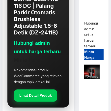
Parkir
116 DC | Palang
Tangguh
Parkir Otomatis
dan
Modern
Brushless
Hubungi
Adjustable 1.5-6
admin
Detik (DZ-2411B)
untuk
harga
Hubungi admin
terbaru
untuk harga terbaru
Minta
Harga
Minta Harga
Rekomendasi produk
WooCommerce yang relevan
dengan topik artikel ini.
Mobile
Portable
Semi
Lihat Detail Produk
Manless
Parking