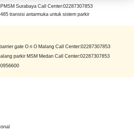
 PMSM Surabaya Call Center:02287307853
S485 transisi antarmuka untuk
sistem parkir
rier gate O n O Malang Call Center:02287307853
lang parkir MSM Medan Call Center:02287307853
00956600
ional