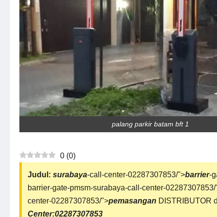
palang parkir batam bft 1
0
(
0
)
Judul:
surabaya
-call-center-02287307853/">
barrier
-g
barrier-gate-pmsm-surabaya-call-center-02287307853/
center-02287307853/">
pemasangan
DISTRIBUTOR 
Center:02287307853