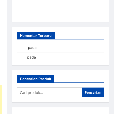
Sistem Parkir Otomatis Portabel Semi Manless:
Solusi Cerdas Era Digital di Indonesia
Komentar Terbaru
yapto
pada
Palang parkir Banjarbaru
renni
pada
Palang parkir Banjarbaru
Pencarian Produk
Pencarian