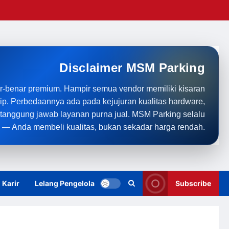
Disclaimer MSM Parking
r-benar premium. Hampir semua vendor memiliki kisaran
rip. Perbedaannya ada pada kejujuran kualitas hardware,
anggung jawab layanan purna jual. MSM Parking selalu
 — Anda membeli kualitas, bukan sekadar harga rendah.
Karir
Lelang Pengelola
Subscribe