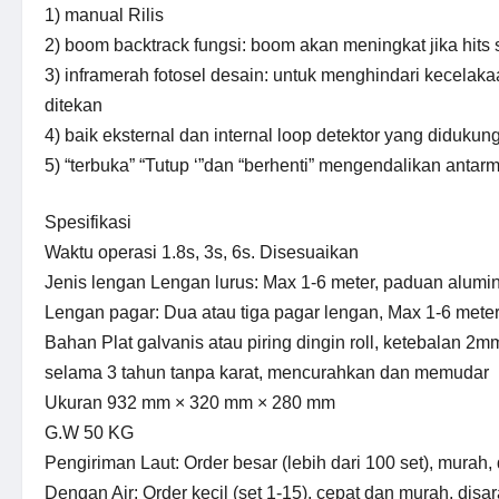
1) manual Rilis
2) boom backtrack fungsi: boom akan meningkat jika hits 
3) inframerah fotosel desain: untuk menghindari kecelak
ditekan
4) baik eksternal dan internal loop detektor yang didukun
5) “terbuka” “Tutup ‘”dan “berhenti” mengendalikan antar
Spesifikasi
Waktu operasi 1.8s, 3s, 6s. Disesuaikan
Jenis lengan Lengan lurus: Max 1-6 meter, paduan alum
Lengan pagar: Dua atau tiga pagar lengan, Max 1-6 meter
Bahan Plat galvanis atau piring dingin roll, ketebalan 2
selama 3 tahun tanpa karat, mencurahkan dan memudar
Ukuran 932 mm × 320 mm × 280 mm
G.W 50 KG
Pengiriman Laut: Order besar (lebih dari 100 set), murah,
Dengan Air: Order kecil (set 1-15), cepat dan murah, disa