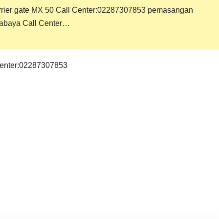
er gate MX 50 Call Center:02287307853 pemasangan
abaya Call Center…
enter:02287307853