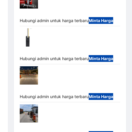
Mobile Portable Semi Manless Parking
System – Smart Parking All-in-One
Hubungi admin untuk harga terbaru
Minta Harga
Harga Barrier Gate CAME Italy Terbaru
2026 Franco Bandung | MSM Parking
Hubungi admin untuk harga terbaru
Minta Harga
Palang Parkir Otomatis / Barrier Gate M
Gate – Heavy Duty & High Speed
Hubungi admin untuk harga terbaru
Minta Harga
Paket Sistem Parkir Cashless Tap & Go
M Gate | Integrasi E-Money & RFID Ultra-Fast