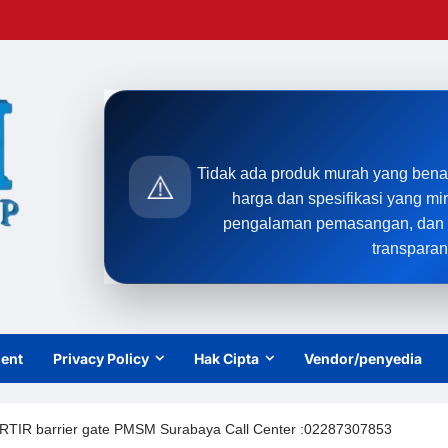
Tidak ada produk murah yang bena
⚠️
harga dan spesifikasi yang mi
pengalaman pemasangan, dan t
transparan
ient
Privacy Policy
Hak Cipta
Vendor/penyedia
IR barrier gate PMSM Surabaya Call Center :02287307853