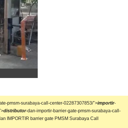
ate-pmsm-surabaya-call-center-02287307853/">
importir
-
">
distributor
-dan-importir-barrier-gate-pmsm-surabaya-call-
dan IMPORTIR
barrier gate
PMSM Surabaya Call