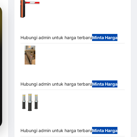
Barrier Gate PRO 116 DC | Palang Parkir
Otomatis Brushless Adjustable 1.5-6 Detik (DZ-
2411B)
Hubungi admin untuk harga terbaru
Minta Harga
Automatic Folding Gate | Pagar Pintu
Lipat Otomatis Stainless Steel & Aluminium
(Hongmen Style)
Hubungi admin untuk harga terbaru
Minta Harga
Automatic Hydraulic Bollard MSM |
Pengaman Kendaraan Heavy Duty Tahan Banjir
(IP68)
Hubungi admin untuk harga terbaru
Minta Harga