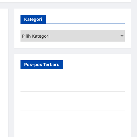
Kategori
Kategori
Pos-pos Terbaru
7 Manfaat Swing Gate Barrier untuk Tempat
Wisata Modern
Palang Parkir Otomatis – Solusi Canggih & Aman
Modern
Pemasangan Palang Parkir di Pabrik Gula Tegal
Sistem Parkir manless Portable: Solusi Modern
untuk Manajemen Parkir Fleksibel dan Efisien