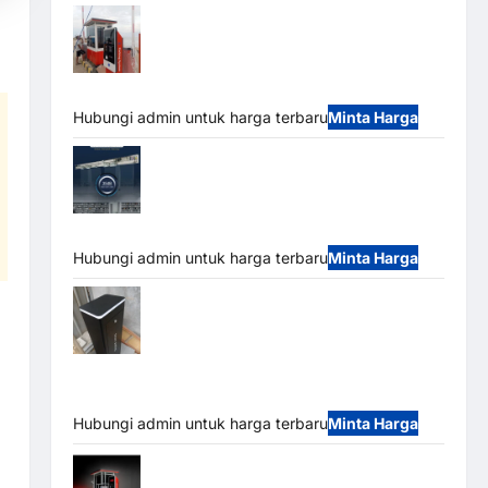
Paket Sistem Parkir Semi Manless MSM
– 2 In 2 Out | Solusi Parkir Terintegrasi
Hubungi admin untuk harga terbaru
Minta Harga
Jual Mesin Pintu Kaca Otomatis
(Automatic Glass Door) Merk Hirson
Hubungi admin untuk harga terbaru
Minta Harga
Jual Palang Parkir / Barrier Gate M Gate
DC Motor: Solusi Sistem Parkir Tangguh dan
Modern
Hubungi admin untuk harga terbaru
Minta Harga