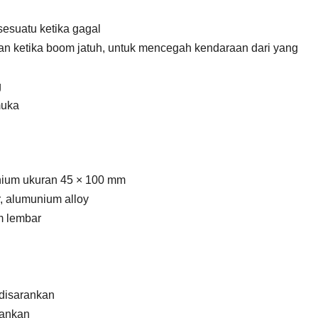
sesuatu ketika gagal
aan ketika boom jatuh, untuk mencegah kendaraan dari yang
g
muka
inium ukuran 45 × 100 mm
, alumunium alloy
mm lembar
 disarankan
rankan