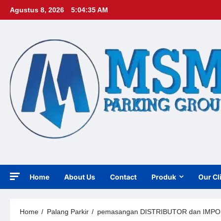
Skip
Agustus 8, 2026
5:04:36 AM
to
content
Home
About Us
Contact
Produk
Our Cl
Home
Palang Parkir
pemasangan DISTRIBUTOR dan IMPORT