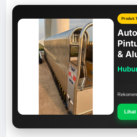
Produk 
Auto
Pint
& Al
Hubun
Minta
Rekomenda
Lihat