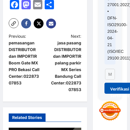
Facebook
Mastodon
Email
Share
27001:2022
•
DFN-
ISO29100-
2024-
P
Previous:
Next:
04-
pemasangan
jasa pasang
21
o
DISTRIBUTOR
DISTRIBUTOR
(ISO/IEC
s
dan IMPORTIR
dan IMPORTIR
29100:2011
t
Boom Gate MX
palang parkir
PRO Bekasi Call
MX Series
n
Center:022873
Bandung Call
a
07853
Center:022873
Verifikasi
07853
v
Sertifikat
i
g
a
Related Stories
t