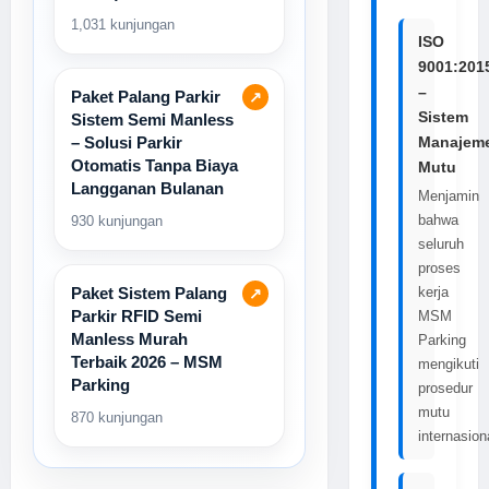
1,031 kunjungan
ISO
9001:201
–
Paket Palang Parkir
↗
Sistem
Sistem Semi Manless
Manajem
– Solusi Parkir
Otomatis Tanpa Biaya
Mutu
Langganan Bulanan
Menjamin
bahwa
930 kunjungan
seluruh
proses
kerja
Paket Sistem Palang
↗
Parkir RFID Semi
MSM
Manless Murah
Parking
Terbaik 2026 – MSM
mengikuti
Parking
prosedur
mutu
870 kunjungan
internasion