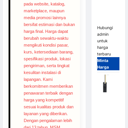
System –
pada website, katalog,
Smart
marketplace, maupun
Parking
media promosi lainnya
All-in-One
bersifat estimasi dan bukan
Hubungi
harga final. Harga dapat
admin
berubah sewaktu-waktu
untuk
mengikuti kondisi pasar,
harga
kurs, ketersediaan barang,
terbaru
spesifikasi produk, lokasi
Minta
pengiriman, serta tingkat
Harga
kesulitan instalasi di
lapangan. Kami
berkomitmen memberikan
penawaran terbaik dengan
Harga
harga yang kompetitif
Barrier
sesuai kualitas produk dan
Gate CAME
layanan yang diberikan.
Italy
Dengan pengalaman lebih
Terbaru
dari 13 tahun, MSM