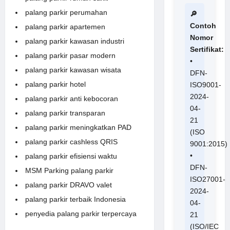
palang parkir perumahan
🔎
Contoh
palang parkir apartemen
Nomor
palang parkir kawasan industri
Sertifikat:
palang parkir pasar modern
•
palang parkir kawasan wisata
DFN-
palang parkir hotel
ISO9001-
2024-
palang parkir anti kebocoran
04-
palang parkir transparan
21
palang parkir meningkatkan PAD
(ISO
palang parkir cashless QRIS
9001:2015)
•
palang parkir efisiensi waktu
DFN-
MSM Parking palang parkir
ISO27001-
palang parkir DRAVO valet
2024-
palang parkir terbaik Indonesia
04-
penyedia palang parkir terpercaya
21
(ISO/IEC