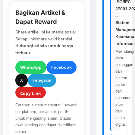
ISO/IEC
27001:20
Bagikan Artikel &
–
Dapat Reward
Sistem
Manajem
Share artikel ini ke media sosial.
Keamana
Setiap link/share valid bernilai
Informasi
Hubungi admin untuk harga
Melindungi
terbaru
.
data
pelanggan
WhatsApp
Facebook
dan
sistem
X
Telegram
parkir
dari
Copy Link
ancaman
siber
Catatan: sistem mencatat 1 reward
dan
per platform, per artikel, per IP
risiko
untuk mengurangi spam. Status
digital.
awal pending dan dapat diverifikasi
admin.