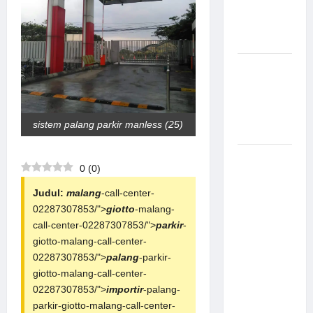
Canggih &
Aman
Modern
Pemasangan
Palang
Parkir di
Pabrik
sistem palang parkir manless (25)
Gula Tegal
Sistem
0
(
0
)
Parkir
manless
Judul:
malang
-call-center-
Portable:
02287307853/">
giotto
-malang-
Solusi
call-center-02287307853/">
parkir
-
Modern
giotto-malang-call-center-
untuk
02287307853/">
palang
-parkir-
Manajemen
giotto-malang-call-center-
Parkir
02287307853/">
importir
-palang-
Fleksibel
parkir-giotto-malang-call-center-