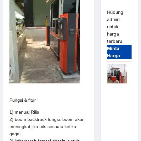
(IP68)
Hubungi
admin
untuk
harga
terbaru
Minta
Harga
Paket
Sistem
Fungsi & fitur
Parkir Semi
Manless
1) manual Rilis
MSM – 2 In
2) boom backtrack fungsi: boom akan
2 Out |
meningkat jika hits sesuatu ketika
Solusi
gagal
Parkir