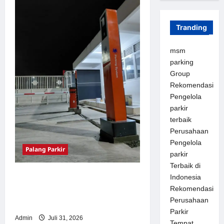
i
o
Tranding
n
msm
parking
Group
Rekomendasi
Pengelola
parkir
terbaik
Perusahaan
Pengelola
Palang Parkir
parkir
Terbaik di
Palang Parkir Otomatis –
Indonesia
Rekomendasi
Solusi Canggih & Aman
Perusahaan
Modern
Parkir
Admin
Juli 31, 2026
Tempat