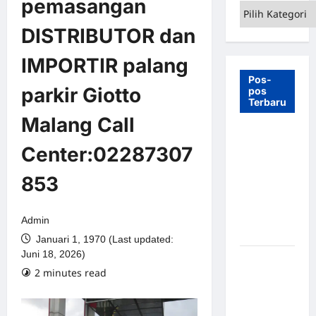
pemasangan
Kategori
DISTRIBUTOR dan
IMPORTIR palang
Pos-
parkir Giotto
pos
Terbaru
Malang Call
7 Manfaat
Center:02287307
Swing Gate
Barrier
853
untuk
Tempat
Wisata
Admin
Modern
Januari 1, 1970 (Last updated:
Juni 18, 2026)
Palang
2 minutes read
Parkir
Otomatis –
Solusi