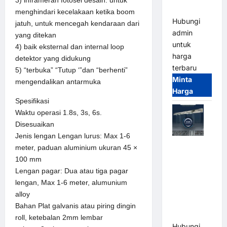
3) inframerah fotosel desain: untuk
Terintegrasi
menghindari kecelakaan ketika boom
Hubungi
jatuh, untuk mencegah kendaraan dari
admin
yang ditekan
untuk
4) baik eksternal dan internal loop
harga
detektor yang didukung
terbaru
5) “terbuka” “Tutup ‘”dan “berhenti”
Minta
mengendalikan antarmuka
Harga
Spesifikasi
Waktu operasi 1.8s, 3s, 6s.
Disesuaikan
Jenis lengan Lengan lurus: Max 1-6
Jual Mesin
meter, paduan aluminium ukuran 45 ×
Pintu Kaca
100 mm
Otomatis
Lengan pagar: Dua atau tiga pagar
(Automatic
lengan, Max 1-6 meter, alumunium
Glass
alloy
Door) Merk
Bahan Plat galvanis atau piring dingin
Hirson
roll, ketebalan 2mm lembar
Hubungi