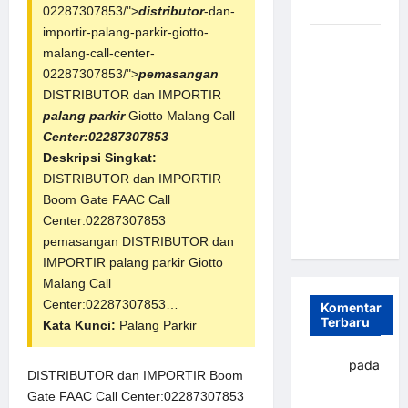
dan Efisien
02287307853/">
distributor
-dan-
importir-palang-parkir-giotto-
Sistem
malang-call-center-
Parkir
02287307853/">
pemasangan
Otomatis
DISTRIBUTOR dan IMPORTIR
Portabel
palang parkir
Giotto Malang Call
Semi
Center:02287307853
Manless:
Deskripsi Singkat:
Solusi
DISTRIBUTOR dan IMPORTIR
Cerdas Era
Boom Gate FAAC Call
Digital di
Center:02287307853
Indonesia
pemasangan DISTRIBUTOR dan
IMPORTIR
palang parkir
Giotto
Malang Call
Center:02287307853…
Komentar
Terbaru
Kata Kunci:
Palang Parkir
yapto
pada
DISTRIBUTOR dan IMPORTIR Boom
Palang
Gate FAAC Call Center:02287307853
parkir