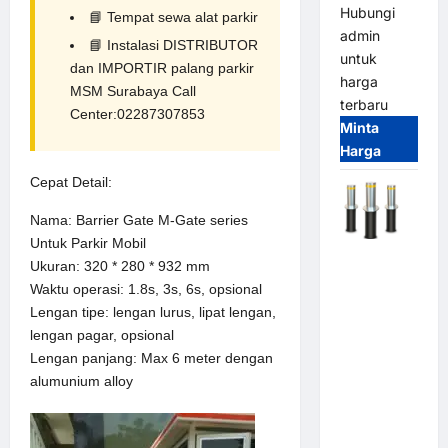
Hubungi
📘
Tempat sewa alat parkir
admin
📘
Instalasi DISTRIBUTOR
untuk
dan IMPORTIR palang parkir
harga
MSM Surabaya Call
terbaru
Center:02287307853
Minta
Harga
Cepat Detail:
Nama: Barrier Gate M-Gate series
Untuk Parkir Mobil
Automatic
Ukuran: 320 * 280 * 932 mm
Hydraulic
Waktu operasi: 1.8s, 3s, 6s, opsional
Bollard
Lengan tipe: lengan lurus, lipat lengan,
MSM |
lengan pagar, opsional
Pengaman
Lengan panjang: Max 6 meter dengan
Kendaraan
alumunium alloy
Heavy Duty
Tahan
Banjir