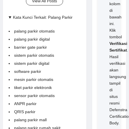
View All Posts
kolom
di
bawah
Kata Kunci Terkait: Palang Parkir
ini.
Klik
palang parkir otomatis
tombol
palang parkir digital
Verifikasi
barrier gate parkir
Sertifikat
.
sistem parkir otomatis
Hasil
verifikasi
sistem parkir digital
akan
software parkir
langsung
mesin parkir otomatis
tampil
tiket parkir elektronik
di
sensor parkir otomatis
situs
resmi
ANPR parkir
Defenstra
QRIS parkir
Certificati
palang parkir mall
Body.
palang parkir rumah sakit