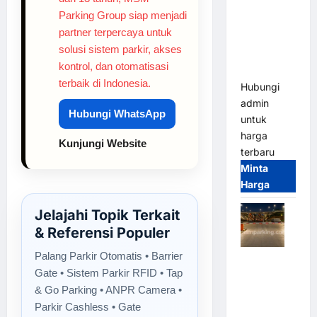
2026
Parking Group siap menjadi
Franco
partner terpercaya untuk
Bandung |
solusi sistem parkir, akses
MSM
kontrol, dan otomatisasi
Parking
terbaik di Indonesia.
Hubungi
admin
Hubungi WhatsApp
untuk
harga
Kunjungi Website
terbaru
Minta
Harga
Jelajahi Topik Terkait
& Referensi Populer
Palang Parkir Otomatis • Barrier
Palang
Gate • Sistem Parkir RFID • Tap
Parkir
& Go Parking • ANPR Camera •
Otomatis /
Parkir Cashless • Gate
Barrier