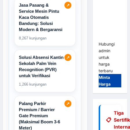
Tap & Go M
Jasa Pasang &
↗
Gate |
Service Mesin Pintu
Integrasi
Kaca Otomatis
Bandung: Solusi
E-Money &
Modern & Bergaransi
RFID Ultra-
Fast
8,267 kunjungan
Hubungi
admin
untuk
Solusi Absensi Kantin
↗
Sekolah Palm Vein
harga
Recognition (PVR)
terbaru
untuk Verifikasi
Minta
Harga
1,266 kunjungan
Palang Parkir
↗
Premium / Barrier
Tiga
Gate Premium
Sertifi
(Maksimal Boom 3-6
Interna
Meter)