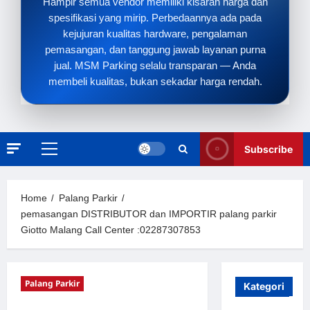
Hampir semua vendor memiliki kisaran harga dan
spesifikasi yang mirip. Perbedaannya ada pada
kejujuran kualitas hardware, pengalaman
pemasangan, dan tanggung jawab layanan purna
jual. MSM Parking selalu transparan — Anda
membeli kualitas, bukan sekadar harga rendah.
Subscribe
Primary
Menu
Home
Palang Parkir
pemasangan DISTRIBUTOR dan IMPORTIR palang parkir
Giotto Malang Call Center :02287307853
Palang Parkir
Kategori