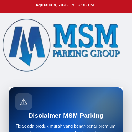
Skip
Agustus 8, 2026
5:12:38 PM
to
content
⚠️
Disclaimer MSM Parking
Tidak ada produk murah yang benar-benar premium.