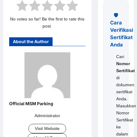
🛡️
No votes so far! Be the first to rate this
Cara
post.
Verifikasi
Sertifikat
About the Author
Anda
Cari
Nomor
Sertifikat
di
dokumen
sertifikat
Anda.
Masukkan
Nomor
Administrator
Sertifikat
ke
Visit Website
dalam