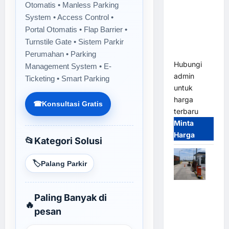
Otomatis • Manless Parking
Gate M
Gate –
System • Access Control •
Heavy Duty
Portal Otomatis • Flap Barrier •
& High
Turnstile Gate • Sistem Parkir
Speed
Perumahan • Parking
Hubungi
Management System • E-
admin
Ticketing • Smart Parking
untuk
harga
☎
Konsultasi Gratis
terbaru
Minta
Harga
📂
Kategori Solusi
🏷️
Palang Parkir
Paket
Paling Banyak di
Sistem
🔥
pesan
Parkir
Cashless