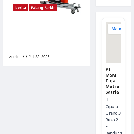
berita
Palang Parkir
Sistem Parkir Otomatis
Portabel Semi Manless:
Solusi Cerdas Era Digital di
Indonesia
Admin
Juli 23, 2026
PT
MSM
Tiga
Matra
Satria
Jl.
Cijaura
Girang 3
Ruko 2
F,
Bandung