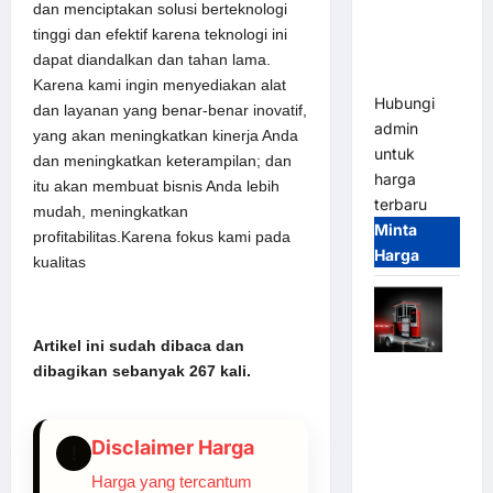
Parkir
dan menciptakan solusi berteknologi
Tangguh
tinggi dan efektif karena teknologi ini
dan
dapat diandalkan dan tahan lama.
Modern
Karena kami ingin menyediakan alat
Hubungi
dan layanan yang benar-benar inovatif,
admin
yang akan meningkatkan kinerja Anda
untuk
dan meningkatkan keterampilan; dan
harga
itu akan membuat bisnis Anda lebih
terbaru
mudah, meningkatkan
Minta
profitabilitas.Karena fokus kami pada
Harga
kualitas
Artikel ini sudah dibaca dan
Mobile
dibagikan sebanyak 267 kali.
Portable
Semi
Disclaimer Harga
Manless
!
Parking
Harga yang tercantum