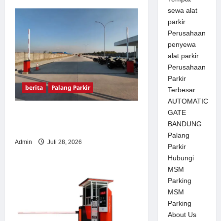
sewa alat
parkir
Perusahaan
penyewa
alat parkir
Perusahaan
Parkir
berita
Palang Parkir
Terbesar
AUTOMATIC
GATE
Pemasangan Palang Parkir
BANDUNG
di Pabrik Gula Tegal
Palang
Admin
Juli 28, 2026
Parkir
Hubungi
MSM
Parking
MSM
Parking
About Us