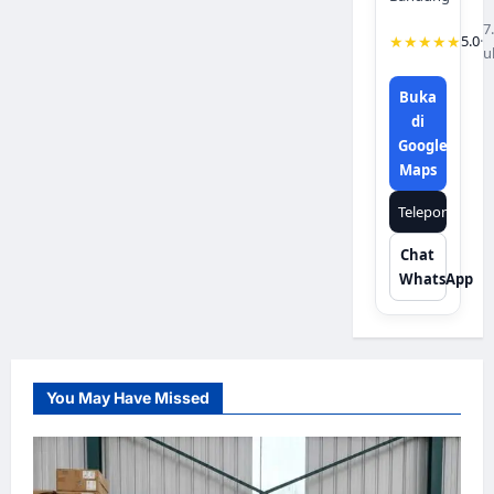
7
★★★★★
5.0
·
u
Buka
di
Google
Maps
Telepon
Chat
WhatsApp
You May Have Missed