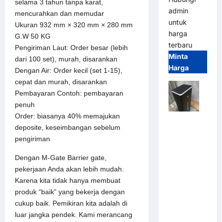
selama 3 tahun tanpa karat,
admin
mencurahkan dan memudar
untuk
Ukuran 932 mm × 320 mm × 280 mm
harga
G.W 50 KG
terbaru
Pengiriman Laut: Order besar (lebih
Minta
dari 100 set), murah, disarankan
Harga
Dengan Air: Order kecil (set 1-15),
cepat dan murah, disarankan
Pembayaran Contoh: pembayaran
penuh
Order: biasanya 40% memajukan
Jual
deposite, keseimbangan sebelum
Palang
pengiriman
Parkir /
Barrier
Dengan M-Gate Barrier gate,
Gate M
pekerjaan Anda akan lebih mudah.
Gate DC
Karena kita tidak hanya membuat
Motor:
produk “baik” yang bekerja dengan
Solusi
cukup baik. Pemikiran kita adalah di
Sistem
luar jangka pendek. Kami merancang