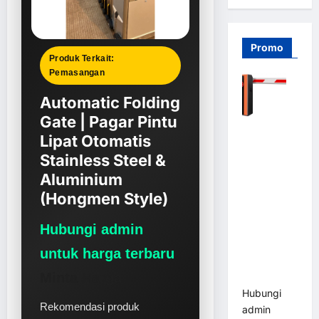
Promo
Produk Terkait:
Pemasangan
Automatic Folding
Gate | Pagar Pintu
Barrier
Lipat Otomatis
Gate PRO
Stainless Steel &
116 DC |
Aluminium
Palang
Parkir
(Hongmen Style)
Otomatis
Brushless
Hubungi admin
Adjustable
untuk harga terbaru
1.5-6 Detik
Minta Harga
(DZ-2411B)
Hubungi
Rekomendasi produk
admin