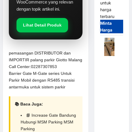
WooCommerce yang relevan
untuk
dengan topik artikel ini.
harga
terbaru
Minta
Lihat Detail Produk
Harga
pemasangan DISTRIBUTOR dan
IMPORTIR palang parkir Giotto Malang
Automatic
Call Center:02287307853
Folding
Barrier Gate M-Gate series Untuk
Gate |
Parkir Mobil dengan RS485 transisi
Pagar
antarmuka untuk sistem parkir
Pintu Lipat
Otomatis
Stainless
📚 Baca Juga:
Steel &
Aluminium
📘
Increase Gate Bandung
(Hongmen
Hubungi
MSM Parking
MSM
Style)
Parking