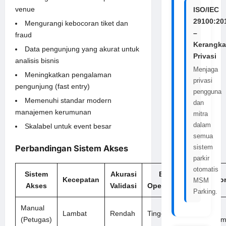
venue
ISO/IEC
29100:20
Mengurangi kebocoran tiket dan
–
fraud
Kerangka
Data pengunjung yang akurat untuk
Privasi
analisis bisnis
Menjaga
Meningkatkan pengalaman
privasi
pengunjung (fast entry)
pengguna
Memenuhi standar modern
dan
manajemen kerumunan
mitra
dalam
Skalabel untuk event besar
semua
sistem
Perbandingan Sistem Akses
parkir
otomatis
Sistem
Akurasi
Biaya
Kecepatan
Reko
MSM
Akses
Validasi
Operasional
Parking.
Manual
Tidak
Lambat
Rendah
Tinggi
(Petugas)
Direkom