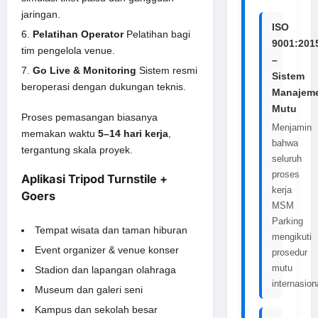
jaringan.
ISO
Pelatihan Operator
Pelatihan bagi
9001:201
tim pengelola venue.
–
Go Live & Monitoring
Sistem resmi
Sistem
beroperasi dengan dukungan teknis.
Manajem
Mutu
Proses pemasangan biasanya
Menjamin
memakan waktu
5–14 hari kerja
,
bahwa
tergantung skala proyek.
seluruh
proses
Aplikasi Tripod Turnstile +
kerja
Goers
MSM
Parking
Tempat wisata dan taman hiburan
mengikuti
Event organizer & venue konser
prosedur
mutu
Stadion dan lapangan olahraga
internasion
Museum dan galeri seni
Kampus dan sekolah besar