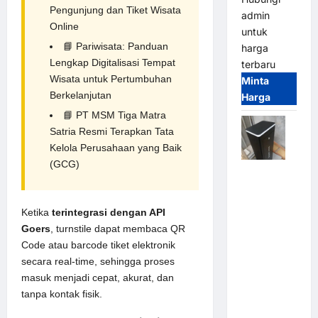
Pengunjung dan Tiket Wisata
admin
Online
untuk
📘
Pariwisata: Panduan
harga
Lengkap Digitalisasi Tempat
terbaru
Wisata untuk Pertumbuhan
Minta
Berkelanjutan
Harga
📘
PT MSM Tiga Matra
Satria Resmi Terapkan Tata
Kelola Perusahaan yang Baik
(GCG)
Jual
Palang
Parkir /
Ketika
terintegrasi dengan API
Barrier
Goers
, turnstile dapat membaca QR
Gate M
Code atau barcode tiket elektronik
Gate DC
secara real-time, sehingga proses
Motor:
masuk menjadi cepat, akurat, dan
Solusi
tanpa kontak fisik.
Sistem