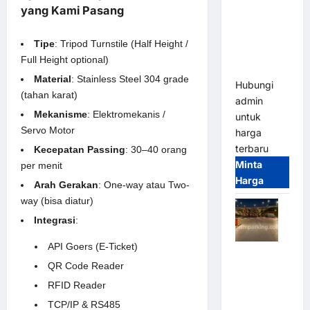
2026
yang Kami Pasang
Franco
Bandung |
Tipe
: Tripod Turnstile (Half Height /
MSM
Full Height optional)
Parking
Material
: Stainless Steel 304 grade
Hubungi
(tahan karat)
admin
Mekanisme
: Elektromekanis /
untuk
Servo Motor
harga
terbaru
Kecepatan Passing
: 30–40 orang
Minta
per menit
Harga
Arah Gerakan
: One-way atau Two-
way (bisa diatur)
Integrasi
:
API Goers (E-Ticket)
Palang
QR Code Reader
Parkir
Otomatis /
RFID Reader
Barrier
TCP/IP & RS485