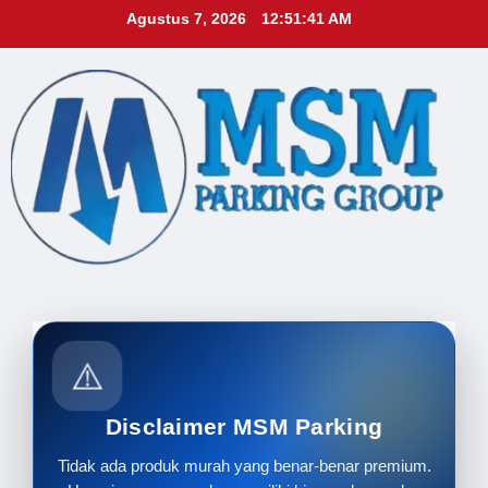
Skip
Agustus 7, 2026
12:51:43 AM
to
content
⚠️
Disclaimer MSM Parking
Tidak ada produk murah yang benar-benar premium.