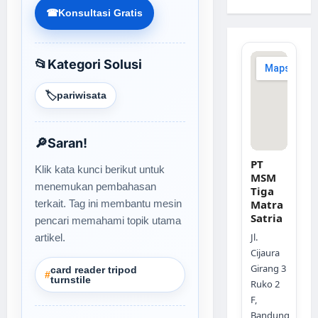
☎
Konsultasi Gratis
📂
Kategori Solusi
🏷️
pariwisata
🔎
Saran!
PT
Klik kata kunci berikut untuk
MSM
menemukan pembahasan
Tiga
terkait. Tag ini membantu mesin
Matra
Satria
pencari memahami topik utama
Jl.
artikel.
Cijaura
Girang 3
card reader tripod
#
turnstile
Ruko 2
F,
Bandung