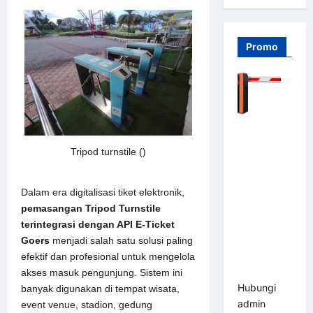
Promo
Barrier
Gate PRO
Tripod turnstile ()
116 DC |
Palang
Parkir
Dalam era digitalisasi tiket elektronik,
Otomatis
pemasangan Tripod Turnstile
Brushless
terintegrasi dengan API E-Ticket
Adjustable
Goers
menjadi salah satu solusi paling
1.5-6 Detik
efektif dan profesional untuk mengelola
(DZ-2411B)
akses masuk pengunjung. Sistem ini
Hubungi
banyak digunakan di tempat wisata,
admin
event venue, stadion, gedung