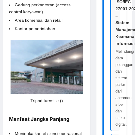
ISO/IEC
Gedung perkantoran (access
27001:20
control karyawan)
–
Area komersial dan retail
Sistem
Kantor pemerintahan
Manajem
Keamana
Informasi
Melindungi
data
pelanggan
dan
sistem
parkir
dari
ancaman
Tripod turnstile ()
siber
dan
risiko
Manfaat Jangka Panjang
digital.
Meningkatkan efisiensi operasional