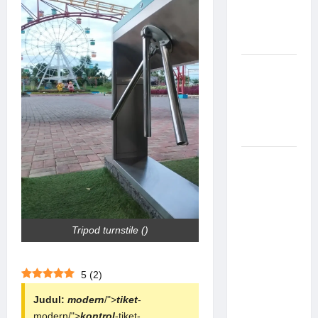
Canggih &
Aman
Modern
Pemasangan
Palang
Parkir di
Pabrik
Gula Tegal
Sistem
Parkir
manless
Portable:
Solusi
Tripod turnstile ()
Modern
untuk
Manajemen
5
(
2
)
Parkir
Judul:
modern
/">
tiket
-
Fleksibel
modern/">
kontrol
-tiket-