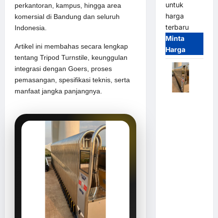
untuk
perkantoran, kampus, hingga area
harga
komersial di Bandung dan seluruh
terbaru
Indonesia.
Minta
Artikel ini membahas secara lengkap
Harga
tentang Tripod Turnstile, keunggulan
integrasi dengan Goers, proses
pemasangan, spesifikasi teknis, serta
manfaat jangka panjangnya.
Automatic
Folding
Gate |
Pagar
Pintu Lipat
Otomatis
Stainless
Steel &
Aluminium
(Hongmen
Style)