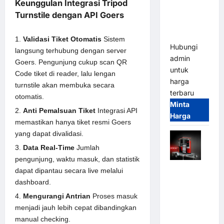
Parkir
Keunggulan Integrasi Tripod
Tangguh
Turnstile dengan API Goers
dan
Modern
Validasi Tiket Otomatis
Sistem
Hubungi
langsung terhubung dengan server
admin
Goers. Pengunjung cukup scan QR
untuk
Code tiket di reader, lalu lengan
harga
turnstile akan membuka secara
terbaru
otomatis.
Minta
Anti Pemalsuan Tiket
Integrasi API
Harga
memastikan hanya tiket resmi Goers
yang dapat divalidasi.
Data Real-Time
Jumlah
pengunjung, waktu masuk, dan statistik
Mobile
dapat dipantau secara live melalui
Portable
dashboard.
Semi
Mengurangi Antrian
Proses masuk
Manless
menjadi jauh lebih cepat dibandingkan
Parking
manual checking.