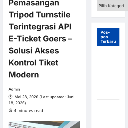
Pemasangan
Kategori
Tripod Turnstile
Terintegrasi API
Pos-
E-Ticket Goers –
pos
Terbaru
Solusi Akses
7 Manfaat
Kontrol Tiket
Swing Gate
Barrier
Modern
untuk
Tempat
Wisata
Admin
Modern
Mei 28, 2026 (Last updated: Juni
18, 2026)
Palang
4 minutes read
Parkir
Otomatis –
Solusi