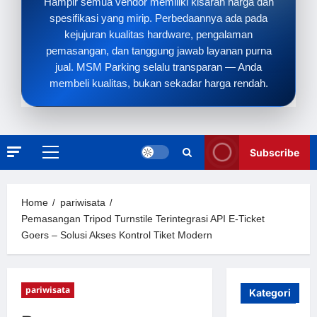
Hampir semua vendor memiliki kisaran harga dan
spesifikasi yang mirip. Perbedaannya ada pada
kejujuran kualitas hardware, pengalaman
pemasangan, dan tanggung jawab layanan purna
jual. MSM Parking selalu transparan — Anda
membeli kualitas, bukan sekadar harga rendah.
Subscribe
Primary
Menu
Home
pariwisata
Pemasangan Tripod Turnstile Terintegrasi API E-Ticket
Goers – Solusi Akses Kontrol Tiket Modern
pariwisata
Kategori