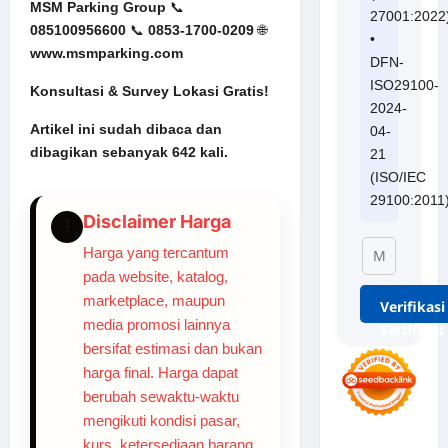
MSM Parking
Group
📞
27001:2022
085100956600
📞
0853-1700-0209
🌐
•
www.msmparking.com
DFN-
ISO29100-
Konsultasi & Survey Lokasi Gratis!
2024-
Artikel ini sudah dibaca dan
04-
dibagikan sebanyak 642 kali.
21
(ISO/IEC
29100:2011
Disclaimer Harga
!
Harga yang tercantum
pada website, katalog,
marketplace, maupun
Verifikasi
media promosi lainnya
Sertifikat
bersifat estimasi dan bukan
harga final. Harga dapat
berubah sewaktu-waktu
mengikuti kondisi pasar,
kurs, ketersediaan barang,