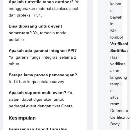
Apakah turnstile tahan outdoor?
Ya,
kolom
menggunakan material stainless steel
di
dan proteksi IP54.
bawah
ini.
Bisa dipasang untuk event
Klik
sementara?
Ya, tersedia model
tombol
portable.
Verifikasi
Sertifikat
.
Apakah ada garansi integrasi API?
Hasil
Ya, garansi fungsi integrasi selama 1
verifikasi
tahun.
akan
Berapa lama proses pemasangan?
langsung
5–14 hari kerja setelah survey.
tampil
di
Apakah support multi event?
Ya,
situs
sistem dapat digunakan untuk
resmi
berbagai event dengan tiket Goers.
Defenstra
Kesimpulan
Certificati
Body.
Pemasangan Tripod Turnstile