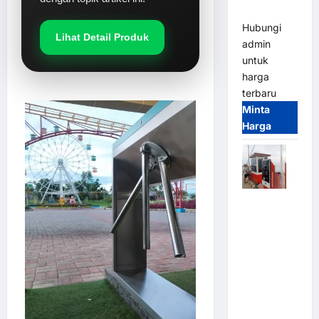
(IP68)
Hubungi
Lihat Detail Produk
admin
untuk
harga
terbaru
Minta
Harga
Paket
Sistem
Parkir Semi
Manless
MSM – 2 In
2 Out |
Solusi
Parkir