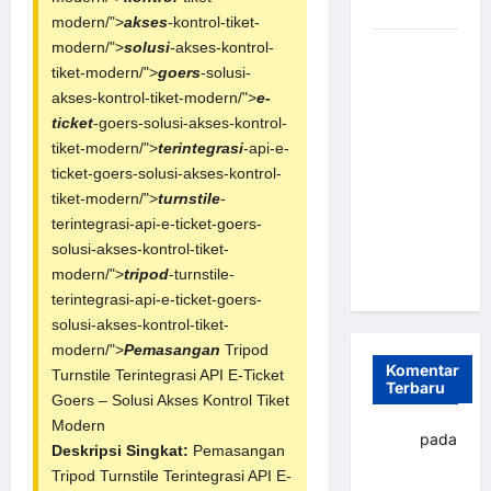
dan Efisien
modern/">
akses
-kontrol-tiket-
modern/">
solusi
-akses-kontrol-
Sistem
tiket-modern/">
goers
-solusi-
Parkir
akses-kontrol-tiket-modern/">
e-
Otomatis
ticket
-goers-solusi-akses-kontrol-
Portabel
tiket-modern/">
terintegrasi
-api-e-
Semi
ticket-goers-solusi-akses-kontrol-
Manless:
tiket-modern/">
turnstile
-
Solusi
terintegrasi-api-e-ticket-goers-
Cerdas Era
solusi-akses-kontrol-tiket-
Digital di
modern/">
tripod
-turnstile-
Indonesia
terintegrasi-api-e-ticket-goers-
solusi-akses-kontrol-tiket-
modern/">
Pemasangan
Tripod
Komentar
Turnstile
Terintegrasi API E-Ticket
Terbaru
Goers – Solusi Akses Kontrol Tiket
Modern
yapto
pada
Deskripsi Singkat:
Pemasangan
Palang
Tripod Turnstile Terintegrasi API E-
parkir