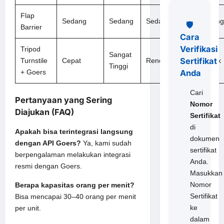
Flap
Sedang
Sedang
Sedang
Meneng
🛡️
Barrier
Cara
Verifikasi
Tripod
Sangat
Sertifikat
Turnstile
Cepat
Rendah
Terbaik
Tinggi
Anda
+ Goers
Cari
Pertanyaan yang Sering
Nomor
Diajukan (FAQ)
Sertifikat
di
Apakah bisa terintegrasi langsung
dokumen
dengan API Goers?
Ya, kami sudah
sertifikat
berpengalaman melakukan integrasi
Anda.
resmi dengan Goers.
Masukkan
Nomor
Berapa kapasitas orang per menit?
Sertifikat
Bisa mencapai 30–40 orang per menit
ke
per unit.
dalam