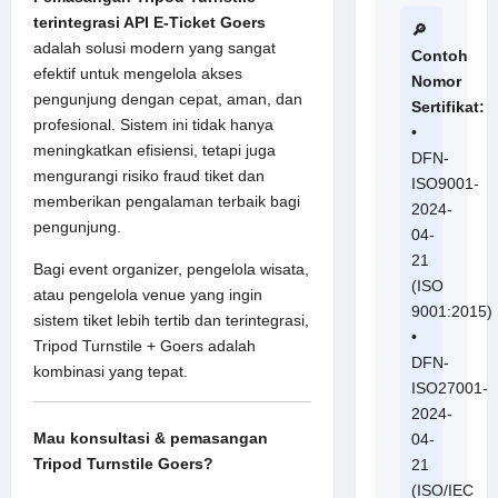
terintegrasi API E-Ticket Goers
🔎
adalah solusi modern yang sangat
Contoh
efektif untuk mengelola akses
Nomor
pengunjung dengan cepat, aman, dan
Sertifikat:
profesional. Sistem ini tidak hanya
•
meningkatkan efisiensi, tetapi juga
DFN-
mengurangi risiko fraud tiket dan
ISO9001-
memberikan pengalaman terbaik bagi
2024-
pengunjung.
04-
21
Bagi event organizer, pengelola wisata,
(ISO
atau pengelola venue yang ingin
9001:2015)
sistem tiket lebih tertib dan terintegrasi,
•
Tripod Turnstile + Goers adalah
DFN-
kombinasi yang tepat.
ISO27001-
2024-
Mau konsultasi & pemasangan
04-
Tripod Turnstile Goers?
21
(ISO/IEC