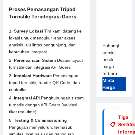
Tap & Go M
Proses Pemasangan Tripod
Gate |
Turnstile Terintegrasi Goers
Integrasi
E-Money &
Survey Lokasi
Tim kami datang ke
RFID Ultra-
lokasi untuk mengukur lebar akses,
Fast
analisis lalu lintas pengunjung, dan
Hubungi
kebutuhan integrasi.
admin
untuk
Perencanaan Sistem
Desain layout
harga
turnstile dan integrasi API Goers.
terbaru
Instalasi Hardware
Pemasangan
Minta
tripod turnstile, reader QR Code, dan
Harga
controller.
Integrasi API
Penghubungan sistem
turnstile dengan API Goers (validasi
tiket real-time).
Tiga
Testing & Commissioning
Sertifi
Pengujian menyeluruh, termasuk
Interna
simulasi tiket palsu dan gangguan