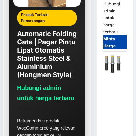
Hubungi
admin
Produk Terkait:
untuk
Pemasangan
harga
terbaru
Automatic Folding
Minta
Gate | Pagar Pintu
Harga
Lipat Otomatis
Stainless Steel &
Aluminium
(Hongmen Style)
Automatic
Hydraulic
Hubungi admin
Bollard
untuk harga terbaru
MSM |
Pengaman
Minta Harga
Kendaraan
Heavy Duty
Rekomendasi produk
Tahan
WooCommerce yang relevan
Banjir
dengan topik artikel ini.