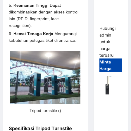
System –
Keamanan Tinggi
Dapat
Smart
dikombinasikan dengan akses kontrol
Parking
lain (RFID, fingerprint, face
All-in-One
recognition).
Hubungi
Hemat Tenaga Kerja
Mengurangi
admin
kebutuhan petugas tiket di entrance.
untuk
harga
terbaru
Minta
Harga
Harga
Barrier
Tripod turnstile ()
Gate CAME
Italy
Terbaru
Spesifikasi Tripod Turnstile