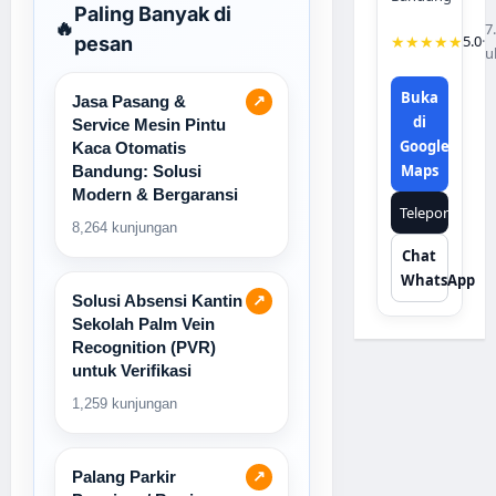
Paling Banyak di
🔥
7
★★★★★
5.0
·
pesan
u
Buka
Jasa Pasang &
↗
di
Service Mesin Pintu
Google
Kaca Otomatis
Maps
Bandung: Solusi
Modern & Bergaransi
Telepon
8,264 kunjungan
Chat
WhatsApp
Solusi Absensi Kantin
↗
Sekolah Palm Vein
Recognition (PVR)
untuk Verifikasi
1,259 kunjungan
Palang Parkir
↗