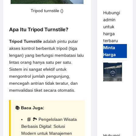
Terintegrasi
Tripod turnstile ()
Hubungi
admin
untuk
Apa Itu Tripod Turnstile?
harga
terbaru
Tripod Turnstile
adalah pintu putar
Minta
akses kontrol berbentuk tripod (tiga
Harga
lengan) yang berfungsi membatasi lalu
lintas orang hanya satu per satu.
Sistem ini sangat efektif untuk
mengontrol jumlah pengunjung,
mencegah antrian tidak teratur, dan
Jual Mesin
memvalidasi tiket secara otomatis.
Pintu Kaca
Otomatis
(Automatic
📚 Baca Juga:
Glass
📘
🏞️ Pengelolaan Wisata
Door) Merk
Berbasis Digital: Solusi
Hirson
Modern untuk Manajemen
Hubungi