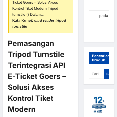
Ticket Goers – Solusi Akses
Banjarbaru
Kontrol Tiket Modern Tripod
turnstile () Dalam…
renni
pada
Kata Kunci:
card reader tripod
Palang
turnstile
parkir
Banjarbaru
Pemasangan
Tripod Turnstile
Pencarian
Produk
Terintegrasi API
Penca
E-Ticket Goers –
Solusi Akses
Kontrol Tiket
Modern