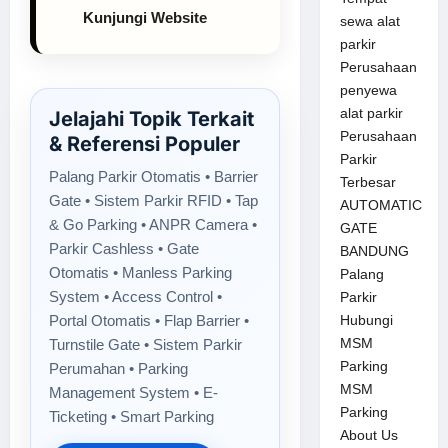
Kunjungi Website
sewa alat
parkir
Perusahaan
penyewa
alat parkir
Jelajahi Topik Terkait
Perusahaan
& Referensi Populer
Parkir
Palang Parkir Otomatis • Barrier
Terbesar
Gate • Sistem Parkir RFID • Tap
AUTOMATIC
& Go Parking • ANPR Camera •
GATE
Parkir Cashless • Gate
BANDUNG
Otomatis • Manless Parking
Palang
System • Access Control •
Parkir
Portal Otomatis • Flap Barrier •
Hubungi
MSM
Turnstile Gate • Sistem Parkir
Parking
Perumahan • Parking
MSM
Management System • E-
Parking
Ticketing • Smart Parking
About Us