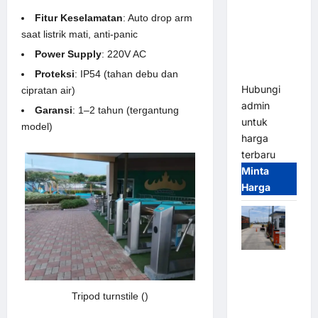
Gate M
Fitur Keselamatan
: Auto drop arm
Gate –
saat listrik mati, anti-panic
Heavy Duty
Power Supply
: 220V AC
& High
Speed
Proteksi
: IP54 (tahan debu dan
Hubungi
cipratan air)
admin
Garansi
: 1–2 tahun (tergantung
untuk
model)
harga
terbaru
Minta
Harga
Paket
Sistem
Parkir
Tripod turnstile ()
Cashless