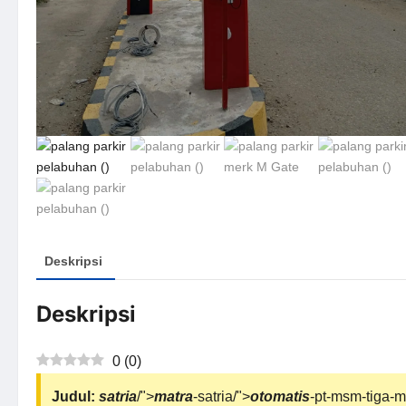
Deskripsi
Deskripsi
0
(
0
)
Judul:
satria
/">
matra
-satria/">
otomatis
-pt-msm-tiga-ma