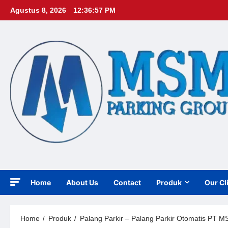
Skip
Agustus 8, 2026
12:36:58 PM
to
content
Home
About Us
Contact
Produk
Our Cl
Home
Produk
Palang Parkir – Palang Parkir Otomatis PT M