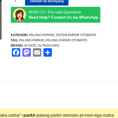
Tambah ke keranjang
Palang
MSM CS / Pre-sale Questions
Parkir
Need Help? Contact Us via WhatsApp
–
Palang
Parkir
KATEGORI:
PALANG PARKIR
,
SISTEM PARKIR OTOMATIS
TAG:
PALANG PARKIR
,
PALANG PARKIR OTOMATIS
Otomatis
BRAND:
M GATE
,
ULTRAGUARD
PT
Facebook
Mastodon
Email
Share
MSM
Tiga
Matra
satria
tra-satria/">
parkir
-palang-parkir-otomatis-pt-msm-tiga-matra-