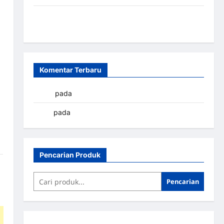
Sistem Parkir Otomatis Portabel Semi Manless:
Solusi Cerdas Era Digital di Indonesia
Komentar Terbaru
yapto
pada
Palang parkir Banjarbaru
renni
pada
Palang parkir Banjarbaru
Pencarian Produk
Pencarian