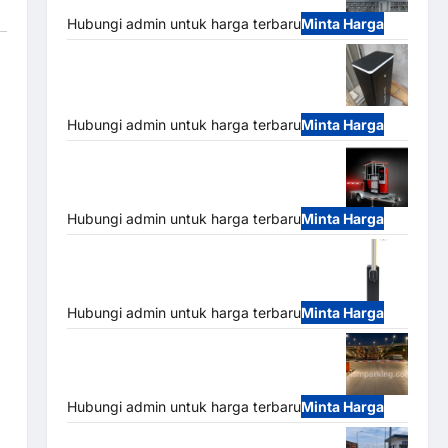
Hubungi admin untuk harga terbaru
Minta Harga
Jual Palang Parkir / Barrier Gate M Gate
DC Motor: Solusi Sistem Parkir Tangguh
dan Modern
Hubungi admin untuk harga terbaru
Minta Harga
Mobile Portable Semi Manless Parking
System – Smart Parking All-in-One
Hubungi admin untuk harga terbaru
Minta Harga
Harga Barrier Gate CAME Italy Terbaru
2026 Franco Bandung | MSM Parking
Hubungi admin untuk harga terbaru
Minta Harga
Palang Parkir Otomatis / Barrier Gate M
Gate – Heavy Duty & High Speed
Hubungi admin untuk harga terbaru
Minta Harga
Paket Sistem Parkir Cashless Tap & Go