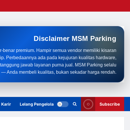
Disclaimer MSM Parking
r-benar premium. Hampir semua vendor memiliki kisaran
rip. Perbedaannya ada pada kejujuran kualitas hardware,
anggung jawab layanan purna jual. MSM Parking selalu
 — Anda membeli kualitas, bukan sekadar harga rendah.
Karir
Lelang Pengelola
Subscribe