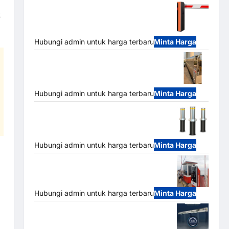
Barrier Gate PRO 116 DC | Palang Parkir
k
Otomatis Brushless Adjustable 1.5-6
Detik (DZ-2411B)
Hubungi admin untuk harga terbaru
Minta Harga
Automatic Folding Gate | Pagar Pintu
Lipat Otomatis Stainless Steel &
Aluminium (Hongmen Style)
Hubungi admin untuk harga terbaru
Minta Harga
Automatic Hydraulic Bollard MSM |
Pengaman Kendaraan Heavy Duty Tahan
Banjir (IP68)
Hubungi admin untuk harga terbaru
Minta Harga
Paket Sistem Parkir Semi Manless MSM
– 2 In 2 Out | Solusi Parkir Terintegrasi
Hubungi admin untuk harga terbaru
Minta Harga
Jual Mesin Pintu Kaca Otomatis
(Automatic Glass Door) Merk Hirson