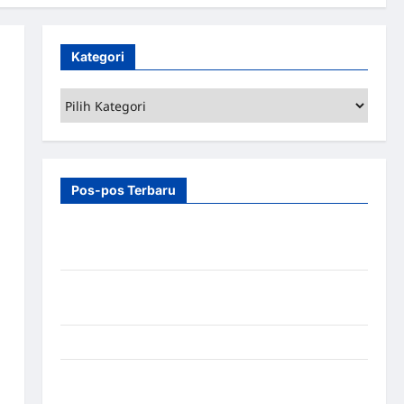
Kategori
Kategori
Pos-pos Terbaru
7 Manfaat Swing Gate Barrier untuk Tempat
Wisata Modern
Palang Parkir Otomatis – Solusi Canggih & Aman
Modern
Pemasangan Palang Parkir di Pabrik Gula Tegal
Sistem Parkir manless Portable: Solusi Modern
untuk Manajemen Parkir Fleksibel dan Efisien