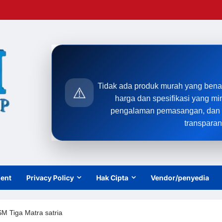
Tidak ada produk murah yang bena
⚠️
harga dan spesifikasi yang mi
pengalaman pemasangan, dan t
transparan
ient
Privacy Policy
Hak Cipta
Vendor/penyedia
SM Tiga Matra satria