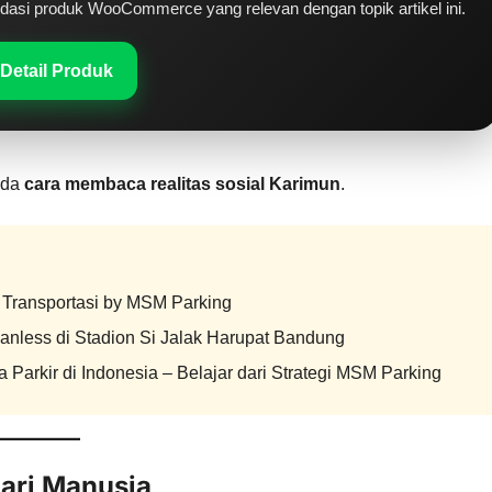
si produk WooCommerce yang relevan dengan topik artikel ini.
 Detail Produk
ada
cara membaca realitas sosial Karimun
.
i Transportasi by
MSM Parking
nless di Stadion Si Jalak Harupat Bandung
Parkir di Indonesia – Belajar dari Strategi MSM Parking
dari Manusia