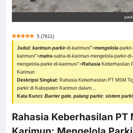
park
5
(
7611
)
Judul:
karimun
-
parkir
-di-karimun/">
mengelola
-parkir
karimun/">
matra
-satria-di-karimun-mengelola-parkir-di
mengelola-parkir-di-karimun/">
Rahasia
Keberhasilan P
Karimun
Deskripsi Singkat:
Rahasia Keberhasilan PT MSM Tiga 
parkir di Kabupaten Karimun dalam…
Kata Kunci:
Barrier gate
,
palang parkir
,
sistem parki
Rahasia Keberhasilan PT 
Karimun: Mengelola Parki