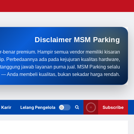
Disclaimer MSM Parking
r-benar premium. Hampir semua vendor memiliki kisaran
rip. Perbedaannya ada pada kejujuran kualitas hardware,
anggung jawab layanan purna jual. MSM Parking selalu
 — Anda membeli kualitas, bukan sekadar harga rendah.
Karir
Lelang Pengelola
Subscribe