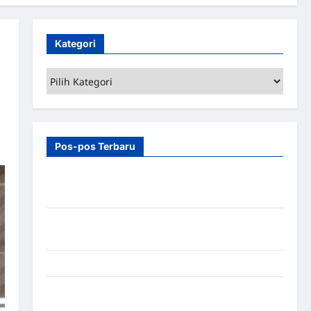
Kategori
Kategori
Pos-pos Terbaru
7 Manfaat Swing Gate Barrier untuk Tempat
Wisata Modern
Palang Parkir Otomatis – Solusi Canggih & Aman
Modern
Pemasangan Palang Parkir di Pabrik Gula Tegal
Sistem Parkir manless Portable: Solusi Modern
untuk Manajemen Parkir Fleksibel dan Efisien