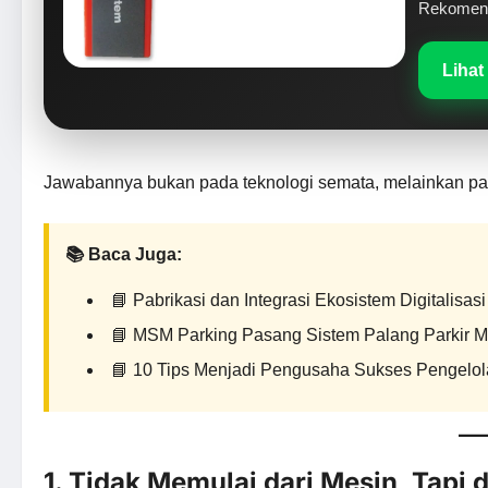
Rekomenda
Lihat
Jawabannya bukan pada teknologi semata, melainkan p
📚 Baca Juga:
📘
Pabrikasi dan Integrasi Ekosistem Digitalisas
📘
MSM Parking Pasang Sistem Palang Parkir Ma
📘
10 Tips Menjadi Pengusaha Sukses Pengelola 
1. Tidak Memulai dari Mesin, Tapi 