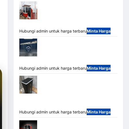
Paket Sistem Parkir Semi Manless MSM
– 2 In 2 Out | Solusi Parkir Terintegrasi
Hubungi admin untuk harga terbaru
Minta Harga
Jual Mesin Pintu Kaca Otomatis
(Automatic Glass Door) Merk Hirson
Hubungi admin untuk harga terbaru
Minta Harga
Jual Palang Parkir / Barrier Gate M Gate
DC Motor: Solusi Sistem Parkir Tangguh dan
Modern
Hubungi admin untuk harga terbaru
Minta Harga