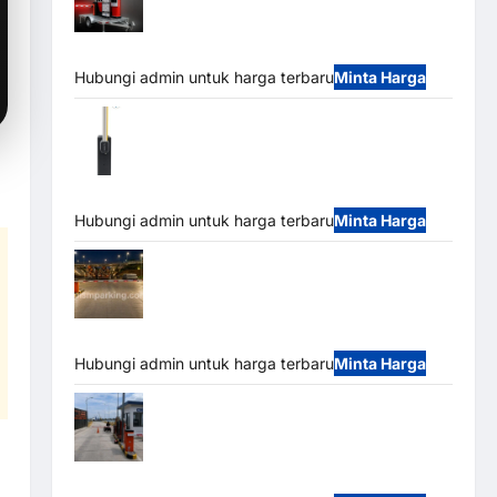
Mobile Portable Semi Manless Parking
System – Smart Parking All-in-One
Hubungi admin untuk harga terbaru
Minta Harga
Harga Barrier Gate CAME Italy Terbaru
2026 Franco Bandung | MSM Parking
Hubungi admin untuk harga terbaru
Minta Harga
Palang Parkir Otomatis / Barrier Gate M
Gate – Heavy Duty & High Speed
Hubungi admin untuk harga terbaru
Minta Harga
Paket Sistem Parkir Cashless Tap & Go
M Gate | Integrasi E-Money & RFID Ultra-Fast