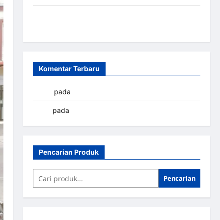
Sistem Parkir Otomatis Portabel Semi Manless:
Solusi Cerdas Era Digital di Indonesia
Komentar Terbaru
yapto
pada
Palang parkir Banjarbaru
renni
pada
Palang parkir Banjarbaru
Pencarian Produk
Pencarian