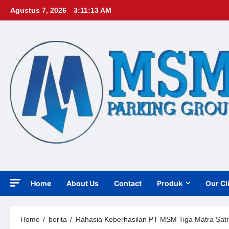
Skip
Agustus 7, 2026
3:11:14 AM
to
content
Home
About Us
Contact
Produk
Our Cl
Home
berita
Rahasia Keberhasilan PT MSM Tiga Matra Satri