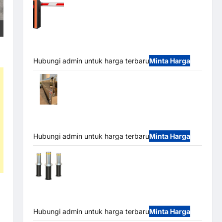
Barrier Gate PRO 116 DC | Palang Parkir
Otomatis Brushless Adjustable 1.5-6 Detik (DZ-
2411B)
Hubungi admin untuk harga terbaru
Minta Harga
Automatic Folding Gate | Pagar Pintu
Lipat Otomatis Stainless Steel & Aluminium
(Hongmen Style)
Hubungi admin untuk harga terbaru
Minta Harga
Automatic Hydraulic Bollard MSM |
Pengaman Kendaraan Heavy Duty Tahan Banjir
(IP68)
Hubungi admin untuk harga terbaru
Minta Harga