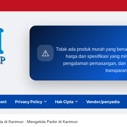
Tidak ada produk murah yang bena
⚠️
harga dan spesifikasi yang mi
pengalaman pemasangan, dan t
transparan
ient
Privacy Policy
Hak Cipta
Vendor/penyedia
a di Karimun : Mengelola Parkir di Karimun