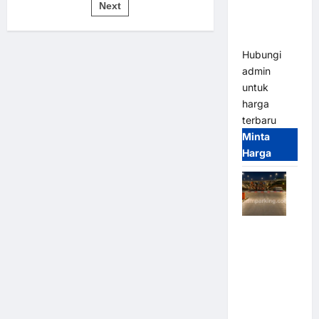
pos
Bandung |
Next
untuk
Sistem
MSM
Parkir
Modern
Parking
Hubungi
admin
untuk
harga
terbaru
Minta
Harga
Palang
Parkir
Otomatis /
Barrier
Gate M
Gate –