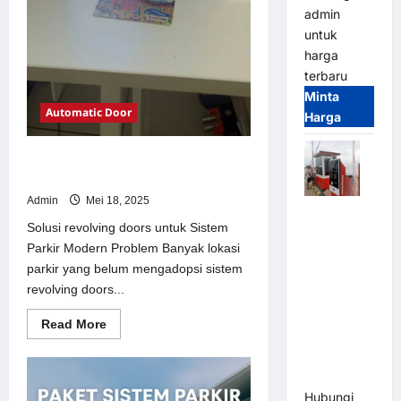
admin
untuk
harga
terbaru
Minta
Automatic Door
Harga
Solusi revolving doors untuk Sistem
Parkir Modern
Admin
Mei 18, 2025
Paket
Solusi revolving doors untuk Sistem
Sistem
Parkir Modern Problem Banyak lokasi
Parkir Semi
parkir yang belum mengadopsi sistem
Manless
revolving doors...
MSM – 2 In
2 Out |
Read
Read More
Solusi
more
about
Parkir
Solusi
revolving
Terintegrasi
doors
Hubungi
untuk