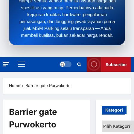
Hampir semua vendor memiliki kisaran harga dan
spesifikasi yang mirip. Perbedaannya ada pada
kejujuran kualitas hardware, pengalaman
pemasangan, dan tanggung jawab layanan purna
jual. MSM Parking selalu transparan — Anda
membeli kualitas, bukan sekadar harga rendah.
Subscribe
Primary
Menu
Home
Barrier gate Purwokerto
Barrier gate
Kategori
Purwokerto
Kategori