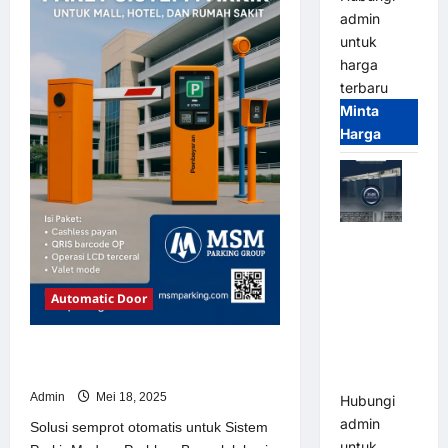
Sistem
admin
Parkir
Modern
untuk
harga
terbaru
Minta
Harga
Jual Mesin
Pintu Kaca
Otomatis
Automatic Door
(Automatic
Glass
Solusi semprot otomatis untuk
Door) Merk
Sistem Parkir Modern
Hirson
Admin
Mei 18, 2025
Hubungi
admin
Solusi semprot otomatis untuk Sistem
untuk