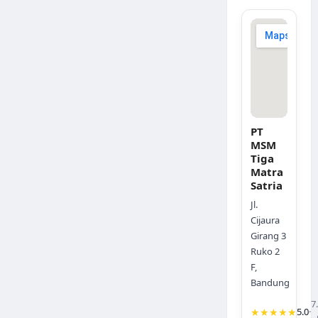
PT
MSM
Tiga
Matra
Satria
Jl.
Cijaura
Girang 3
Ruko 2
F,
Bandung
7
★★★★★
5.0
·