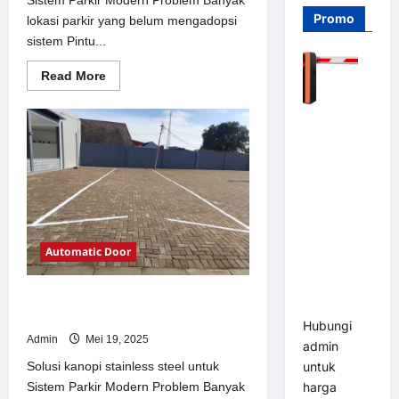
Promo
lokasi parkir yang belum mengadopsi
sistem Pintu...
Read
Read More
more
about
Solusi
Barrier
Pintu
otomatis
Gate PRO
Jakarta
116 DC |
untuk
Sistem
Palang
Parkir
Modern
Parkir
Otomatis
Brushless
Automatic Door
Adjustable
1.5-6 Detik
Solusi kanopi stainless steel untuk
(DZ-2411B)
Sistem Parkir Modern
Hubungi
Admin
Mei 19, 2025
admin
Solusi kanopi stainless steel untuk
untuk
Sistem Parkir Modern Problem Banyak
harga