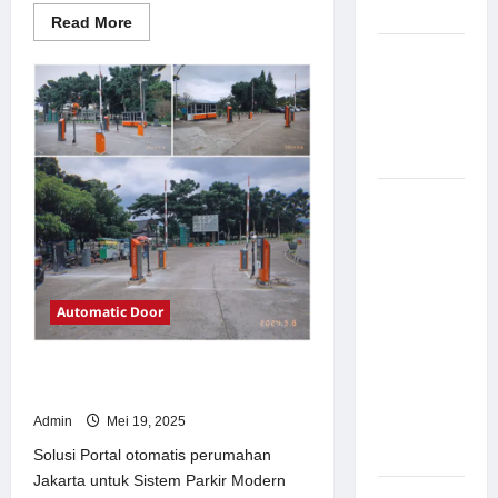
Modern
Read
Read More
more
about
Pemasangan
Solusi
Palang
TimorLeste
untuk
Parkir di
Sistem
Parkir
Pabrik
Modern
Gula Tegal
Sistem
Parkir
manless
Portable:
Solusi
Automatic Door
Modern
untuk
Solusi Portal otomatis perumahan
Manajemen
Jakarta untuk Sistem Parkir Modern
Parkir
Admin
Mei 19, 2025
Fleksibel
dan Efisien
Solusi Portal otomatis perumahan
Jakarta untuk Sistem Parkir Modern
Sistem