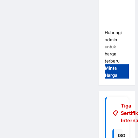
Integrasi
E-Money &
RFID Ultra-
Fast
Hubungi
admin
untuk
harga
terbaru
Minta
Harga
Tiga
Sertifi
Interna
ISO