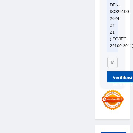
DFN-
ISO29100-
2024-
04-
21
(ISO/IEC
29100:2011
Verifikasi
Sertifikat