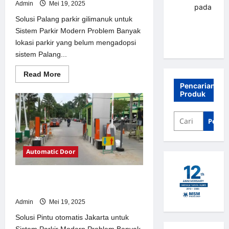
Admin
Mei 19, 2025
renni
pada
Palang
Solusi Palang parkir gilimanuk untuk
parkir
Sistem Parkir Modern Problem Banyak
Banjarbaru
lokasi parkir yang belum mengadopsi
sistem Palang...
Read
Read More
more
Pencarian
about
Produk
Solusi
Palang
parkir
gilimanuk
Penca
untuk
Sistem
Parkir
Modern
Automatic Door
Solusi Pintu otomatis Jakarta untuk
Sistem Parkir Modern
Admin
Mei 19, 2025
Solusi Pintu otomatis Jakarta untuk
Sistem Parkir Modern Problem Banyak