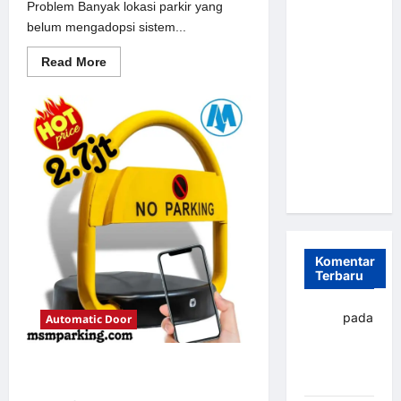
Problem Banyak lokasi parkir yang
Parkir
belum mengadopsi sistem...
Otomatis
Portabel
Read
Read More
more
Semi
about
Solusi
Manless:
Portal
Solusi
otomatis
perumahan
Cerdas Era
Jakarta
untuk
Digital di
Sistem
Indonesia
Parkir
Modern
Komentar
Terbaru
yapto
pada
Automatic Door
Palang
parkir
Solusi Palang parkir gilimanuk
Banjarbaru
untuk Sistem Parkir Modern