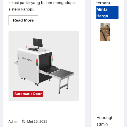
lokasi parkir yang belum mengadopsi
terbaru
sistem kanopi...
Minta
Harga
Read
Read More
more
about
Solusi
kanopi
stainless
steel
Automatic
untuk
Sistem
Folding
Parkir
Gate |
Modern
Pagar
Pintu Lipat
Otomatis
Stainless
Steel &
Automatic Door
Aluminium
(Hongmen
Solusi emoney untuk Sistem Parkir
Style)
Modern
Hubungi
Admin
Mei 19, 2025
admin