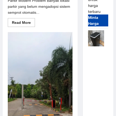
Parkir Modern Problem Banyak lokasi
harga
parkir yang belum mengadopsi sistem
terbaru
semprot otomatis...
Minta
Read
Read More
Harga
more
about
Solusi
semprot
otomatis
untuk
Sistem
Jual
Parkir
Modern
Palang
Parkir /
Barrier
Gate M
Gate DC
Motor:
Solusi
Sistem
Parkir
Tangguh