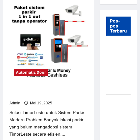
Pos-
pos
Terbaru
7 Manfaat
Swing Gate
Barrier
untuk
Automatic Door
Tempat
Wisata
Modern
Solusi TimorLeste untuk Sistem
Parkir Modern
Palang
Admin
Mei 19, 2025
Parkir
Solusi TimorLeste untuk Sistem Parkir
Otomatis –
Modern Problem Banyak lokasi parkir
Solusi
yang belum mengadopsi sistem
Canggih &
TimorLeste secara efisien....
Aman