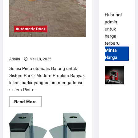
dan
Modern
Hubungi
admin
Automatic Door
untuk
harga
terbaru
Solusi Pintu otomatis Batang untuk
Minta
Sistem Parkir Modern
Harga
Admin
Mei 18, 2025
Solusi Pintu otomatis Batang untuk
Sistem Parkir Modern Problem Banyak
lokasi parkir yang belum mengadopsi
sistem Pintu...
Mobile
Portable
Read
Read More
Semi
more
about
Manless
Solusi
Parking
Pintu
otomatis
System –
Batang
untuk
Smart
Sistem