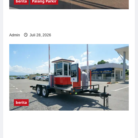
berita
Palang Parkir
Pemasangan Palang Parkir di Pabrik Gula
Tegal
Admin
Juli 28, 2026
berita
Sistem Parkir manless Portable: Solusi
Modern untuk Manajemen Parkir Fleksibel
dan Efisien