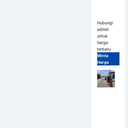
Heavy Duty
& High
Speed
Hubungi
admin
untuk
harga
terbaru
Minta
Harga
Paket
Sistem
Parkir
Cashless
Tap & Go M
Gate |