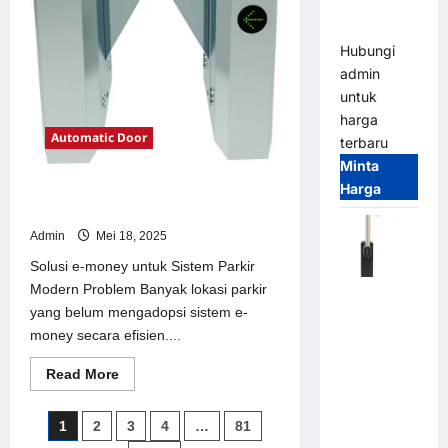
Parking
Parkir
Modern
All-in-One
Hubungi
admin
untuk
harga
Automatic Door
terbaru
Minta
Harga
Solusi e-money untuk Sistem Parkir
Modern
Admin
Mei 18, 2025
Solusi e-money untuk Sistem Parkir
Modern Problem Banyak lokasi parkir
Harga
yang belum mengadopsi sistem e-
Barrier
money secara efisien....
Gate CAME
Italy
Read
Read More
Terbaru
more
about
2026
Solusi
Paginasi
1
2
3
4
…
81
e-
Franco
money