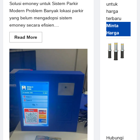
Solusi emoney untuk Sistem Parkir
untuk
Modern Problem Banyak lokasi parkir
harga
yang belum mengadopsi sistem
terbaru
emoney secara efisien....
Minta
Harga
Read
Read More
more
about
Solusi
emoney
untuk
Sistem
Automatic
Parkir
Modern
Hydraulic
Bollard
MSM |
Pengaman
Kendaraan
Heavy Duty
Tahan
Banjir
(IP68)
Hubungi