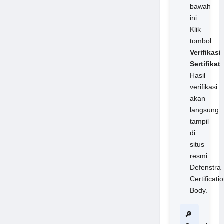
bawah
ini.
Klik
tombol
Verifikasi
Sertifikat
.
Hasil
verifikasi
akan
langsung
tampil
di
situs
resmi
Defenstra
Certificati
Body.
🔎