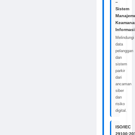
–
Sistem
Manajem
Keamana
Informasi
Melindungi
data
pelanggan
dan
sistem
parkir
dari
ancaman
siber
dan
risiko
digital.
ISO/IEC
29100:20