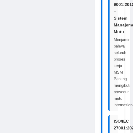
9001:201
–
Sistem
Manajem
Mutu
Menjamin
bahwa
seluruh
proses
kerja
MSM
Parking
mengikuti
prosedur
mutu
internasion
ISO/IEC
27001:20