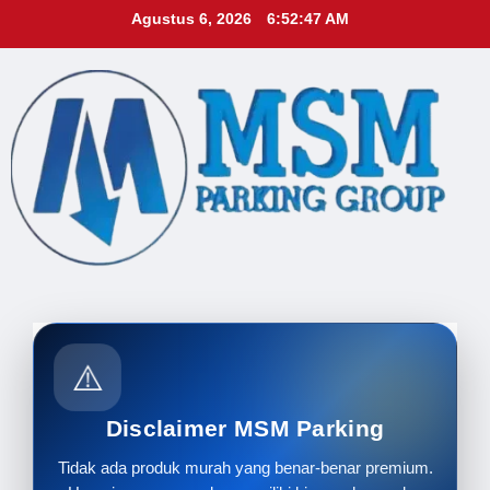
Skip
Agustus 6, 2026
6:52:49 AM
to
content
⚠️
Disclaimer MSM Parking
Tidak ada produk murah yang benar-benar premium.