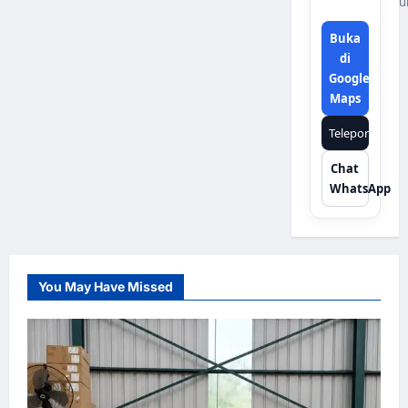
u
Buka
di
Google
Maps
Telepon
Chat
WhatsApp
You May Have Missed