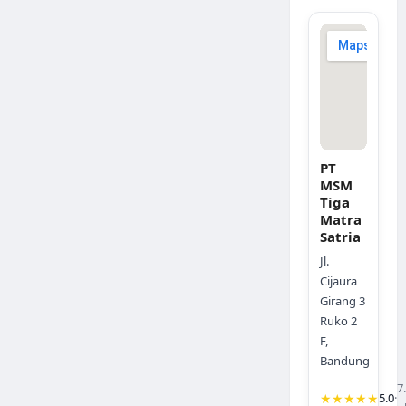
PT
MSM
Tiga
Matra
Satria
Jl.
Cijaura
Girang 3
Ruko 2
F,
Bandung
7
★★★★★
5.0
·