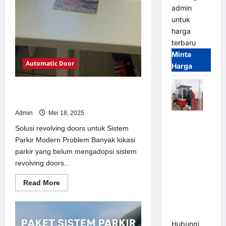
admin
untuk
harga
terbaru
Minta
Automatic Door
Harga
Solusi revolving doors untuk Sistem
Parkir Modern
Admin
Mei 18, 2025
Paket
Solusi revolving doors untuk Sistem
Sistem
Parkir Modern Problem Banyak lokasi
Parkir Semi
parkir yang belum mengadopsi sistem
Manless
revolving doors...
MSM – 2 In
2 Out |
Read
Read More
Solusi
more
about
Parkir
Solusi
revolving
Terintegrasi
doors
Hubungi
untuk