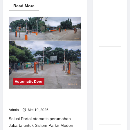
Modern
Read
Read More
more
about
Pemasangan
Solusi
Palang
TimorLeste
untuk
Parkir di
Sistem
Parkir
Pabrik
Modern
Gula Tegal
Sistem
Parkir
manless
Portable:
Solusi
Automatic Door
Modern
untuk
Solusi Portal otomatis perumahan
Manajemen
Jakarta untuk Sistem Parkir Modern
Parkir
Admin
Mei 19, 2025
Fleksibel
dan Efisien
Solusi Portal otomatis perumahan
Jakarta untuk Sistem Parkir Modern
Sistem