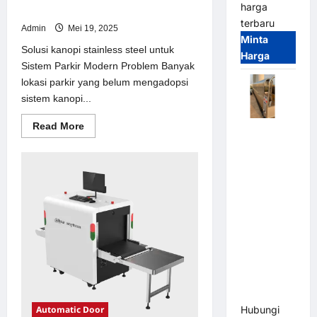
harga
Sistem Parkir Modern
terbaru
Admin
Mei 19, 2025
Minta
Solusi kanopi stainless steel untuk
Harga
Sistem Parkir Modern Problem Banyak
lokasi parkir yang belum mengadopsi
sistem kanopi...
Read
Read More
Automatic
more
about
Folding
Solusi
Gate |
kanopi
stainless
Pagar
steel
untuk
Pintu Lipat
Sistem
Otomatis
Parkir
Modern
Stainless
Steel &
Aluminium
(Hongmen
Style)
Hubungi
Automatic Door