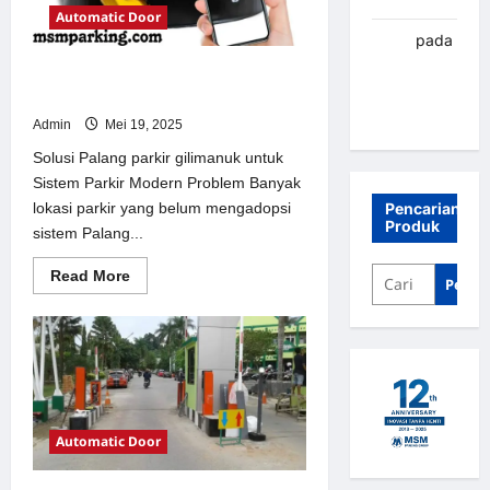
Automatic Door
renni
pada
Palang
Solusi Palang parkir gilimanuk
parkir
untuk Sistem Parkir Modern
Banjarbaru
Admin
Mei 19, 2025
Solusi Palang parkir gilimanuk untuk
Sistem Parkir Modern Problem Banyak
Pencarian
lokasi parkir yang belum mengadopsi
Produk
sistem Palang...
Read
Read More
Penca
more
about
Solusi
Palang
parkir
gilimanuk
untuk
Sistem
Parkir
Modern
Automatic Door