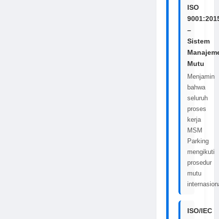
ISO
9001:201
–
Sistem
Manajem
Mutu
Menjamin
bahwa
seluruh
proses
kerja
MSM
Parking
mengikuti
prosedur
mutu
internasion
ISO/IEC