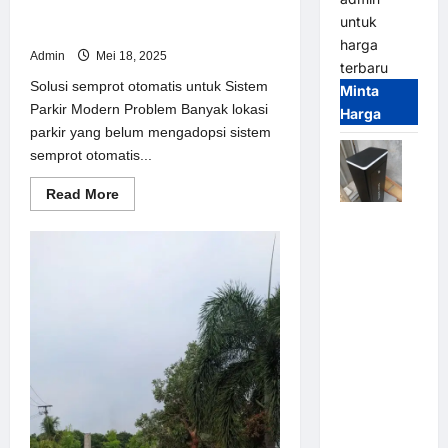
Solusi semprot otomatis untuk
untuk
Sistem Parkir Modern
harga
Admin
Mei 18, 2025
terbaru
Solusi semprot otomatis untuk Sistem
Minta
Parkir Modern Problem Banyak lokasi
Harga
parkir yang belum mengadopsi sistem
semprot otomatis...
Read
Read More
more
Jual
about
Solusi
Palang
semprot
otomatis
Parkir /
untuk
Barrier
Sistem
Parkir
Gate M
Modern
Gate DC
Motor:
Solusi
Sistem
Parkir