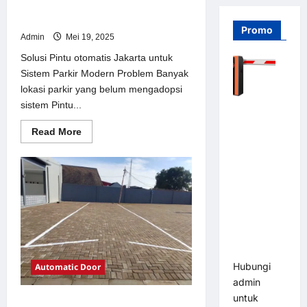
Solusi Pintu otomatis Jakarta untuk
Sistem Parkir Modern
Promo
Admin
Mei 19, 2025
Solusi Pintu otomatis Jakarta untuk
Sistem Parkir Modern Problem Banyak
lokasi parkir yang belum mengadopsi
sistem Pintu...
Barrier
Gate PRO
Read
Read More
116 DC |
more
about
Palang
Solusi
Pintu
Parkir
otomatis
Otomatis
Jakarta
untuk
Brushless
Sistem
Parkir
Adjustable
Modern
1.5-6 Detik
(DZ-2411B)
Hubungi
Automatic Door
admin
untuk
Solusi kanopi stainless steel untuk