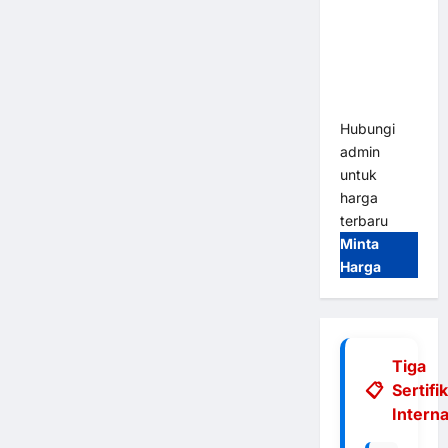
Gate |
Integrasi
E-Money &
RFID Ultra-
Fast
Hubungi
admin
untuk
harga
terbaru
Minta
Harga
Tiga
Sertifi
Interna