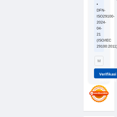
•
DFN-
ISO29100-
2024-
04-
21
(ISO/IEC
29100:2011
Verifikasi
Sertifikat