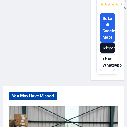
7
★★★★★
5.0
·
u
Buka
di
Google
Maps
Telepon
Chat
WhatsApp
You May Have Missed