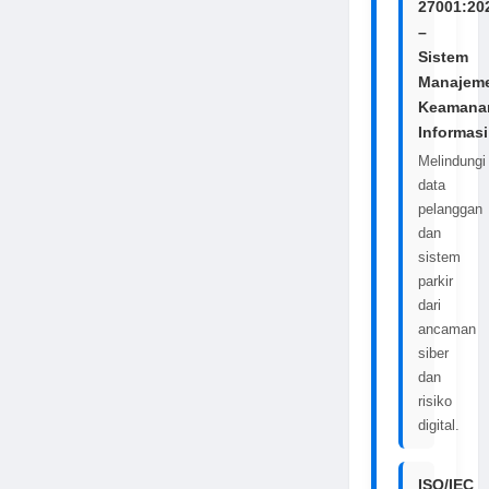
27001:20
–
Sistem
Manajem
Keamana
Informasi
Melindungi
data
pelanggan
dan
sistem
parkir
dari
ancaman
siber
dan
risiko
digital.
ISO/IEC