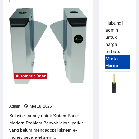
more
Smart
about
Parking
Solusi
Pintu
All-in-One
otomatis
Batang
Hubungi
untuk
admin
Sistem
Parkir
untuk
Modern
harga
terbaru
Minta
Harga
Automatic Door
Solusi e-money untuk Sistem Parkir
Modern
Harga
Barrier
Admin
Mei 18, 2025
Gate CAME
Solusi e-money untuk Sistem Parkir
Italy
Modern Problem Banyak lokasi parkir
Terbaru
yang belum mengadopsi sistem e-
2026
money secara efisien....