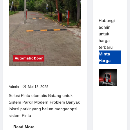
Tangguh
dan
Modern
Hubungi
admin
untuk
harga
terbaru
Minta
Automatic Door
Harga
Solusi Pintu otomatis Batang untuk
Sistem Parkir Modern
Admin
Mei 18, 2025
Mobile
Solusi Pintu otomatis Batang untuk
Portable
Sistem Parkir Modern Problem Banyak
Semi
lokasi parkir yang belum mengadopsi
Manless
sistem Pintu...
Parking
System –
Read
Read More