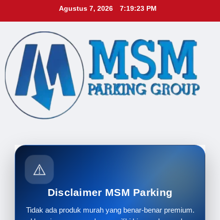
Skip
Agustus 7, 2026
7:19:25 PM
to
content
⚠️
Disclaimer MSM Parking
Tidak ada produk murah yang benar-benar premium.