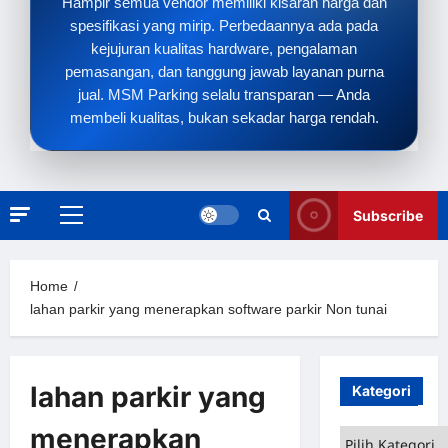
Hampir semua vendor memiliki kisaran harga dan
spesifikasi yang mirip. Perbedaannya ada pada
kejujuran kualitas hardware, pengalaman
pemasangan, dan tanggung jawab layanan purna
jual. MSM Parking selalu transparan — Anda
membeli kualitas, bukan sekadar harga rendah.
Subscribe
Primary
Menu
Home
lahan parkir yang menerapkan software parkir Non tunai
lahan parkir yang
Kategori
menerapkan
Kategori