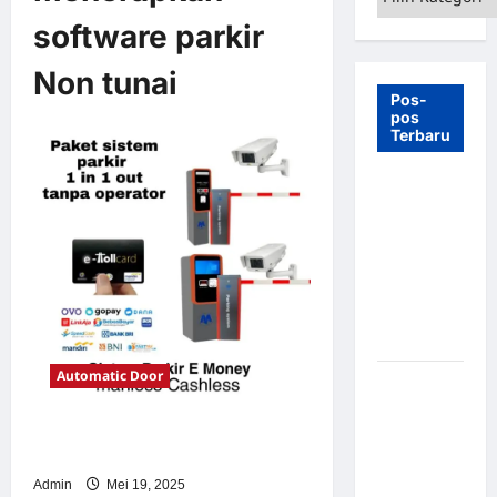
software parkir
Non tunai
Pos-
pos
Terbaru
7 Manfaat
Swing Gate
Barrier
untuk
Tempat
Wisata
Modern
Automatic Door
Palang
Parkir
Otomatis –
Solusi TimorLeste untuk Sistem
Parkir Modern
Solusi
Canggih &
Admin
Mei 19, 2025