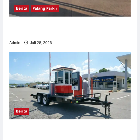
berita
Palang Parkir
Pemasangan Palang Parkir di Pabrik Gula
Tegal
Admin
Juli 28, 2026
berita
Sistem Parkir manless Portable: Solusi
Modern untuk Manajemen Parkir Fleksibel