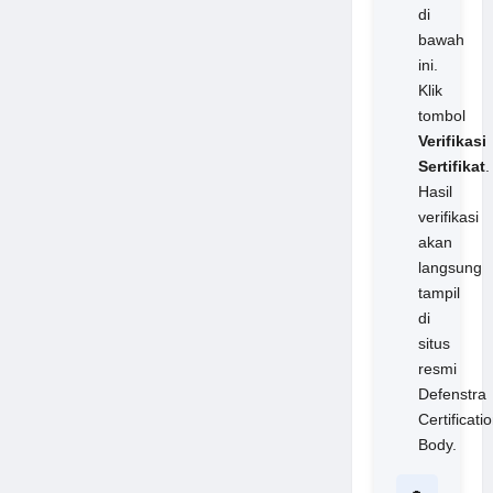
di
bawah
ini.
Klik
tombol
Verifikasi
Sertifikat
.
Hasil
verifikasi
akan
langsung
tampil
di
situs
resmi
Defenstra
Certificati
Body.