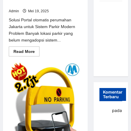
Jakarta untuk Sistem Parkir Modern
Sistem
Admin
Mei 19, 2025
Parkir
Otomatis
Solusi Portal otomatis perumahan
Portabel
Jakarta untuk Sistem Parkir Modern
Semi
Problem Banyak lokasi parkir yang
Manless:
belum mengadopsi sistem...
Solusi
Read
Read More
Cerdas Era
more
about
Digital di
Solusi
Indonesia
Portal
otomatis
perumahan
Jakarta
untuk
Sistem
Komentar
Parkir
Modern
Terbaru
yapto
pada
Palang
parkir
Banjarbaru