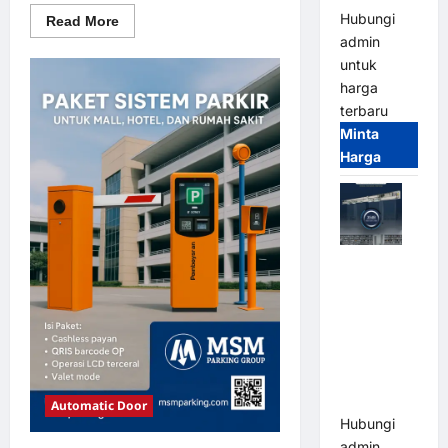
Hubungi
Read
Read More
more
admin
about
Solusi
untuk
revolving
harga
doors
untuk
terbaru
Sistem
Parkir
Minta
Modern
Harga
Jual Mesin
Pintu Kaca
Otomatis
(Automatic
Glass
Door) Merk
Hirson
Automatic Door
Hubungi
admin