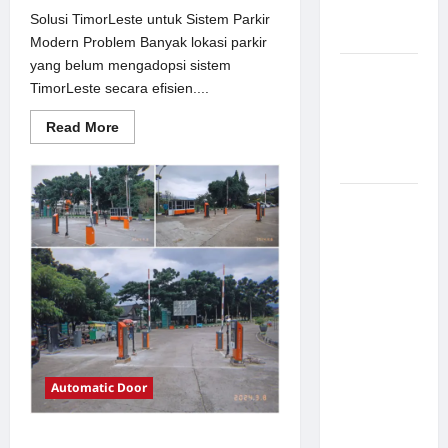
Aman
Solusi TimorLeste untuk Sistem Parkir
Modern
Modern Problem Banyak lokasi parkir
yang belum mengadopsi sistem
Pemasangan
TimorLeste secara efisien....
Palang
Parkir di
Read
Read More
more
Pabrik
about
Gula Tegal
Solusi
TimorLeste
untuk
Sistem
Sistem
Parkir
Parkir
Modern
manless
Portable:
Solusi
Modern
untuk
Manajemen
Parkir
Automatic Door
Fleksibel
dan Efisien
Solusi Portal otomatis perumahan