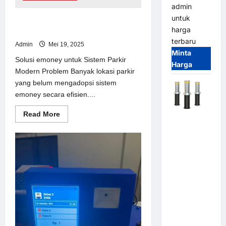
admin
untuk
Solusi emoney untuk Sistem Parkir
harga
Modern
terbaru
Admin
Mei 19, 2025
Minta
Solusi emoney untuk Sistem Parkir
Harga
Modern Problem Banyak lokasi parkir
yang belum mengadopsi sistem
emoney secara efisien....
Read
Read More
Automatic
more
about
Hydraulic
Solusi
Bollard
emoney
untuk
MSM |
Sistem
Parkir
Pengaman
Modern
Kendaraan
Heavy Duty
Tahan
Banjir
(IP68)