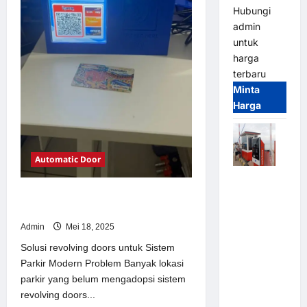
Hubungi
admin
untuk
harga
terbaru
Minta
Harga
Automatic Door
Paket
Sistem
Solusi revolving doors untuk Sistem
Parkir Modern
Parkir Semi
Manless
Admin
Mei 18, 2025
MSM – 2 In
Solusi revolving doors untuk Sistem
2 Out |
Parkir Modern Problem Banyak lokasi
Solusi
parkir yang belum mengadopsi sistem
Parkir
revolving doors...
Terintegrasi