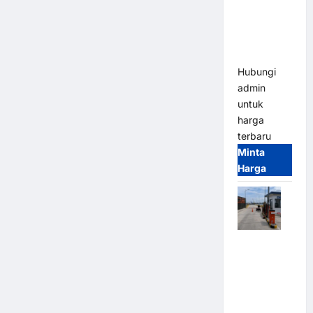
Gate –
Heavy Duty
& High
Speed
Hubungi
admin
untuk
harga
terbaru
Minta
Harga
Paket
Sistem
Parkir
Cashless
Tap & Go M