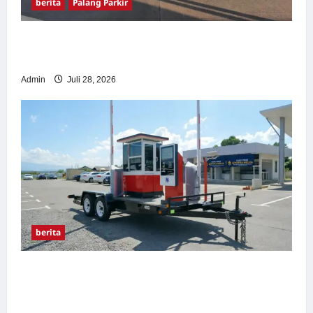
berita
Palang Parkir
Pemasangan Palang Parkir di Pabrik Gula
Tegal
Admin
Juli 28, 2026
berita
Sistem Parkir manless Portable: Solusi
Modern untuk Manajemen Parkir Fleksibel
dan Efisien