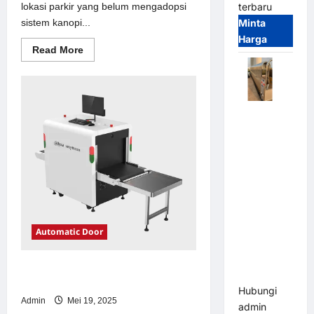
lokasi parkir yang belum mengadopsi
terbaru
sistem kanopi...
Minta
Harga
Read
Read More
more
about
Solusi
kanopi
stainless
steel
Automatic
untuk
Sistem
Folding
Parkir
Gate |
Modern
Pagar
Pintu Lipat
Otomatis
Stainless
Steel &
Automatic Door
Aluminium
(Hongmen
Solusi emoney untuk Sistem Parkir
Style)
Modern
Hubungi
Admin
Mei 19, 2025
admin