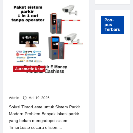
Pos-
pos
Terbaru
7 Manfaat
Swing Gate
Barrier
untuk
Automatic Door
Tempat
Wisata
Modern
Solusi TimorLeste untuk Sistem
Parkir Modern
Palang
Admin
Mei 19, 2025
Parkir
Solusi TimorLeste untuk Sistem Parkir
Otomatis –
Modern Problem Banyak lokasi parkir
Solusi
yang belum mengadopsi sistem
Canggih &
TimorLeste secara efisien....
Aman