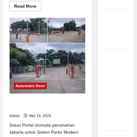
Modern
Read
Read More
more
about
Pemasangan
Solusi
Palang
TimorLeste
untuk
Parkir di
Sistem
Parkir
Pabrik
Modern
Gula Tegal
Sistem
Parkir
manless
Portable:
Solusi
Automatic Door
Modern
untuk
Solusi Portal otomatis perumahan
Manajemen
Jakarta untuk Sistem Parkir Modern
Parkir
Admin
Mei 19, 2025
Fleksibel
dan Efisien
Solusi Portal otomatis perumahan
Jakarta untuk Sistem Parkir Modern
Sistem