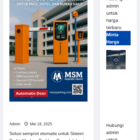
Sistem
admin
Parkir
Modern
untuk
harga
terbaru
Minta
Harga
Jual Mesin
Pintu Kaca
Otomatis
Automatic Door
(Automatic
Glass
Solusi semprot otomatis untuk
Door) Merk
Sistem Parkir Modern
Hirson
Admin
Mei 18, 2025
Hubungi
admin
Solusi semprot otomatis untuk Sistem
untuk