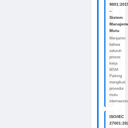
9001:201
–
Sistem
Manajem
Mutu
Menjamin
bahwa
seluruh
proses
kerja
MSM
Parking
mengikuti
prosedur
mutu
internasion
ISO/IEC
27001:20