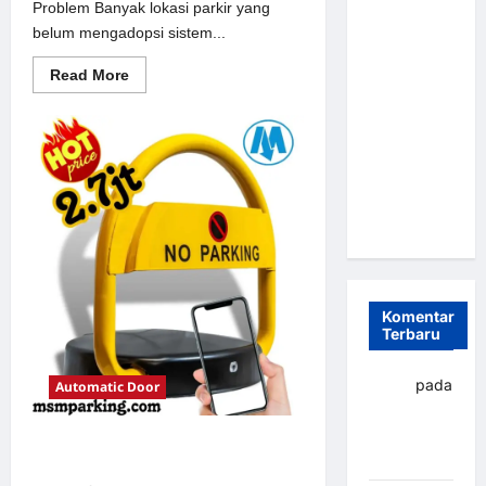
Problem Banyak lokasi parkir yang
Parkir
belum mengadopsi sistem...
Otomatis
Portabel
Read
Read More
more
Semi
about
Solusi
Manless:
Portal
Solusi
otomatis
perumahan
Cerdas Era
Jakarta
untuk
Digital di
Sistem
Indonesia
Parkir
Modern
Komentar
Terbaru
yapto
pada
Automatic Door
Palang
parkir
Solusi Palang parkir gilimanuk
Banjarbaru
untuk Sistem Parkir Modern