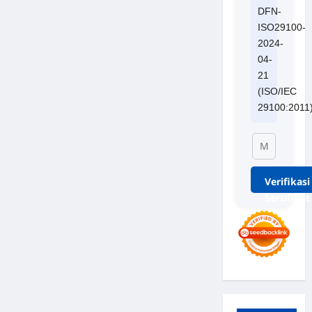
DFN-
ISO29100-
2024-
04-
21
(ISO/IEC
29100:2011
Verifikasi
Sertifikat