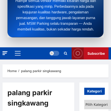
Hampir semua vendor memiliki kisaran harga dan
spesifikasi yang mirip. Perbedaannya ada pada
kejujuran kualitas hardware, pengalaman
pemasangan, dan tanggung jawab layanan purna
jual. MSM Parking selalu transparan — Anda
membeli kualitas, bukan sekadar harga rendah.
Subscribe
Primary
Menu
Home
palang parkir singkawang
palang parkir
Kategori
singkawang
Kategori