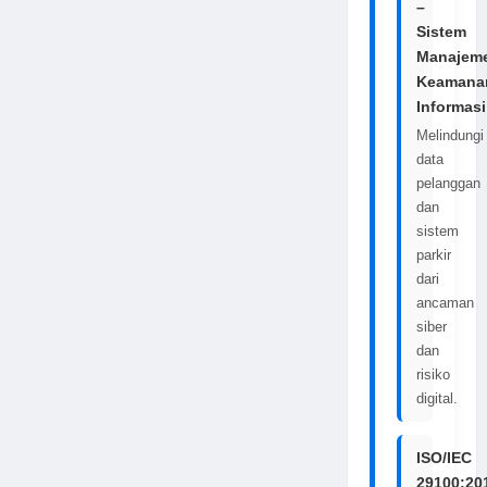
–
Sistem
Manajem
Keamana
Informasi
Melindungi
data
pelanggan
dan
sistem
parkir
dari
ancaman
siber
dan
risiko
digital.
ISO/IEC
29100:20