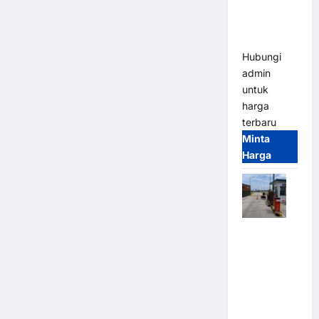
Heavy Duty
& High
Speed
Hubungi
admin
untuk
harga
terbaru
Minta
Harga
Paket
Sistem
Parkir
Cashless
Tap & Go M
Gate |