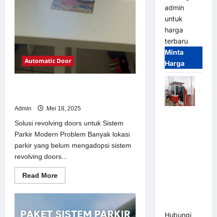
admin
untuk
harga
terbaru
Minta
Automatic Door
Harga
Solusi revolving doors untuk Sistem
Parkir Modern
Admin
Mei 18, 2025
Paket
Solusi revolving doors untuk Sistem
Sistem
Parkir Modern Problem Banyak lokasi
Parkir Semi
parkir yang belum mengadopsi sistem
Manless
revolving doors...
MSM – 2 In
2 Out |
Read
Read More
Solusi
more
about
Parkir
Solusi
revolving
Terintegrasi
doors
Hubungi
untuk