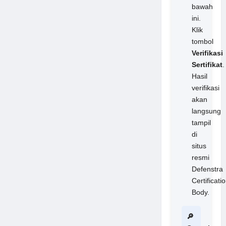
bawah
ini.
Klik
tombol
Verifikasi
Sertifikat
.
Hasil
verifikasi
akan
langsung
tampil
di
situs
resmi
Defenstra
Certificati
Body.
🔎