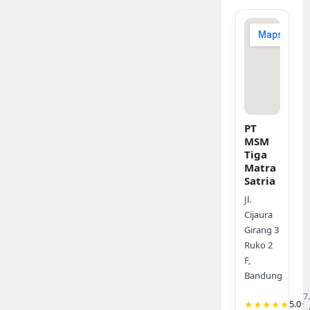
PT
MSM
Tiga
Matra
Satria
Jl.
Cijaura
Girang 3
Ruko 2
F,
Bandung
7
★★★★★
5.0
·