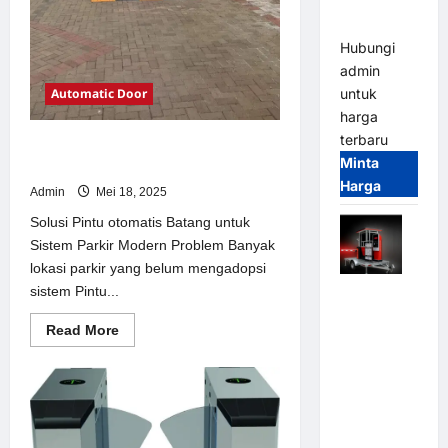
dan
Modern
Hubungi
admin
Automatic Door
untuk
harga
terbaru
Solusi Pintu otomatis Batang untuk
Minta
Sistem Parkir Modern
Harga
Admin
Mei 18, 2025
Solusi Pintu otomatis Batang untuk
Sistem Parkir Modern Problem Banyak
lokasi parkir yang belum mengadopsi
sistem Pintu...
Mobile
Portable
Read
Read More
Semi
more
about
Manless
Solusi
Parking
Pintu
otomatis
System –
Batang
untuk
Smart
Sistem