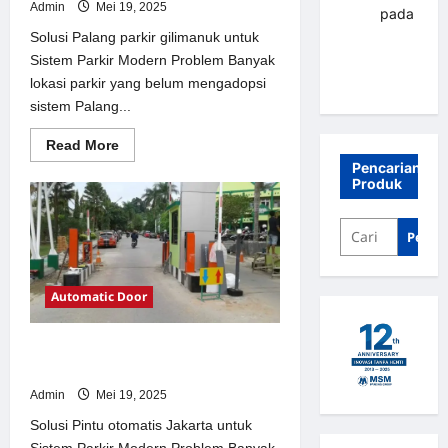
Admin
Mei 19, 2025
renni
pada
Palang
Solusi Palang parkir gilimanuk untuk
parkir
Sistem Parkir Modern Problem Banyak
Banjarbaru
lokasi parkir yang belum mengadopsi
sistem Palang...
Read
Read More
more
Pencarian
about
Produk
Solusi
Palang
parkir
gilimanuk
Penca
untuk
Sistem
Parkir
Modern
Automatic Door
Solusi Pintu otomatis Jakarta untuk
Sistem Parkir Modern
Admin
Mei 19, 2025
Solusi Pintu otomatis Jakarta untuk
Sistem Parkir Modern Problem Banyak