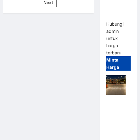
pos
Bandung |
Next
untuk
Sistem
MSM
Parkir
Modern
Parking
Hubungi
admin
untuk
harga
terbaru
Minta
Harga
Palang
Parkir
Otomatis /
Barrier
Gate M
Gate –