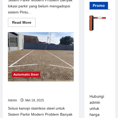
Promo
lokasi parkir yang belum mengadopsi
sistem Pintu...
Read
Read More
more
about
Solusi
Barrier
Pintu
otomatis
Gate PRO
Jakarta
116 DC |
untuk
Sistem
Palang
Parkir
Modern
Parkir
Otomatis
Brushless
Automatic Door
Adjustable
1.5-6 Detik
Solusi kanopi stainless steel untuk
(DZ-2411B)
Sistem Parkir Modern
Hubungi
Admin
Mei 19, 2025
admin
Solusi kanopi stainless steel untuk
untuk
Sistem Parkir Modern Problem Banyak
harga