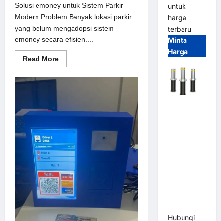
Solusi emoney untuk Sistem Parkir
untuk
Modern Problem Banyak lokasi parkir
harga
yang belum mengadopsi sistem
terbaru
emoney secara efisien....
Minta
Harga
Read
Read More
more
about
Solusi
emoney
untuk
Sistem
Automatic
Parkir
Modern
Hydraulic
Bollard
MSM |
Pengaman
Kendaraan
Heavy Duty
Tahan
Banjir
(IP68)
Hubungi