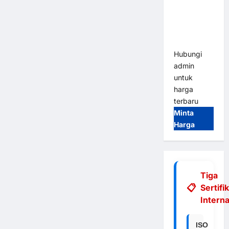
Integrasi
E-Money &
RFID Ultra-
Fast
Hubungi
admin
untuk
harga
terbaru
Minta
Harga
Tiga
Sertifi
Interna
ISO