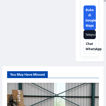
u
Buka
di
Google
Maps
Telepon
Chat
WhatsApp
You May Have Missed