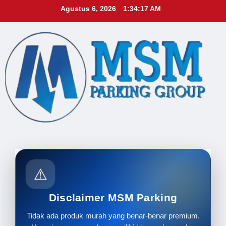
Skip
Agustus 6, 2026
1:34:18 AM
to
content
⚠️
Disclaimer MSM Parking
Tidak ada produk murah yang benar-benar premium.