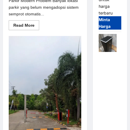
Parkir Modern Problem Banyak lokasi
harga
parkir yang belum mengadopsi sistem
terbaru
semprot otomatis...
Minta
Read
Read More
Harga
more
about
Solusi
semprot
otomatis
untuk
Sistem
Jual
Parkir
Modern
Palang
Parkir /
Barrier
Gate M
Gate DC
Motor:
Solusi
Sistem
Parkir
Tangguh