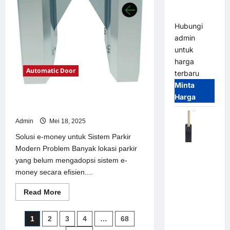
Parking
Parkir
Modern
All-in-One
Hubungi
admin
untuk
harga
Automatic Door
terbaru
Minta
Harga
Solusi e-money untuk Sistem Parkir
Modern
Admin
Mei 18, 2025
Solusi e-money untuk Sistem Parkir
Modern Problem Banyak lokasi parkir
Harga
yang belum mengadopsi sistem e-
Barrier
money secara efisien....
Gate CAME
Italy
Read
Read More
Terbaru
more
about
2026
Solusi
Paginasi
1
2
3
4
…
68
e-
Franco
money