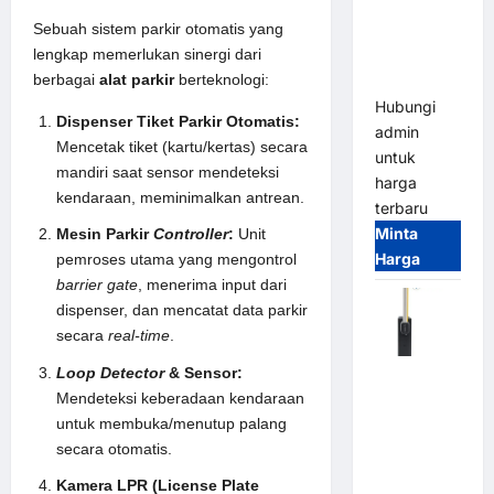
System –
Sebuah sistem parkir otomatis yang
Smart
lengkap memerlukan sinergi dari
Parking
berbagai
alat parkir
berteknologi:
All-in-One
Hubungi
Dispenser Tiket Parkir Otomatis:
admin
Mencetak tiket (kartu/kertas) secara
untuk
mandiri saat sensor mendeteksi
harga
kendaraan, meminimalkan antrean.
terbaru
Minta
Mesin Parkir
Controller
:
Unit
Harga
pemroses utama yang mengontrol
barrier gate
, menerima input dari
dispenser, dan mencatat data parkir
secara
real-time
.
Loop Detector
& Sensor:
Harga
Mendeteksi keberadaan kendaraan
Barrier
untuk membuka/menutup palang
Gate CAME
secara otomatis.
Italy
Terbaru
Kamera LPR (License Plate