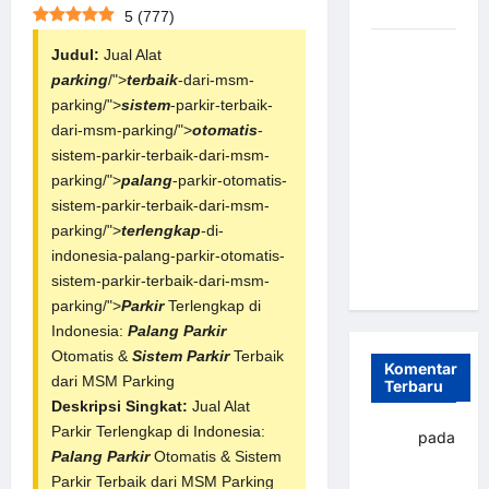
dan Efisien
5
(
777
)
Sistem
Judul:
Jual Alat
Parkir
parking
/">
terbaik
-dari-msm-
Otomatis
parking/">
sistem
-parkir-terbaik-
Portabel
dari-msm-parking/">
otomatis
-
Semi
sistem-parkir-terbaik-dari-msm-
Manless:
parking/">
palang
-parkir-otomatis-
Solusi
sistem-parkir-terbaik-dari-msm-
Cerdas Era
parking/">
terlengkap
-di-
Digital di
indonesia-palang-parkir-otomatis-
Indonesia
sistem-parkir-terbaik-dari-msm-
parking/">
Parkir
Terlengkap di
Indonesia:
Palang Parkir
Otomatis &
Sistem Parkir
Terbaik
Komentar
dari
MSM Parking
Terbaru
Deskripsi Singkat:
Jual Alat
Parkir Terlengkap di Indonesia:
yapto
pada
Palang Parkir
Otomatis & Sistem
Palang
Parkir Terbaik dari
MSM Parking
parkir