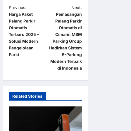
P
Previous:
Next:
Harga Paket
Pemasangan
o
Palang Parkir
Palang Parkir
s
Otomatis
Otomatis di
t
Terbaru 2025 –
Cimahi: MSM
Solusi Modern
Parking Group
n
Pengelolaan
Hadirkan Sistem
a
Parki
E-Parking
Modern Terbaik
v
di Indonesia
i
g
a
Related Stories
t
i
o
n