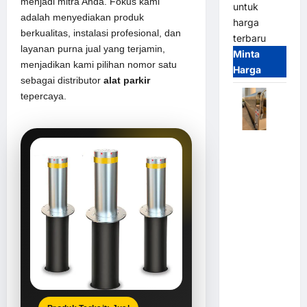
menjadi mitra Anda. Fokus kami
untuk
adalah menyediakan produk
harga
berkualitas, instalasi profesional, dan
terbaru
layanan purna jual yang terjamin,
Minta
menjadikan kami pilihan nomor satu
Harga
sebagai distributor
alat parkir
tepercaya.
Automatic
Folding
Gate |
Pagar
Pintu Lipat
Otomatis
Stainless
Steel &
Aluminium
(Hongmen
Style)