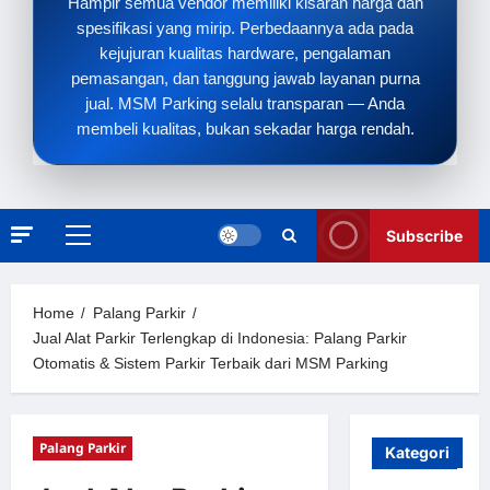
Hampir semua vendor memiliki kisaran harga dan
spesifikasi yang mirip. Perbedaannya ada pada
kejujuran kualitas hardware, pengalaman
pemasangan, dan tanggung jawab layanan purna
jual. MSM Parking selalu transparan — Anda
membeli kualitas, bukan sekadar harga rendah.
Subscribe
Primary
Menu
Home
Palang Parkir
Jual Alat Parkir Terlengkap di Indonesia: Palang Parkir
Otomatis & Sistem Parkir Terbaik dari MSM Parking
Palang Parkir
Kategori