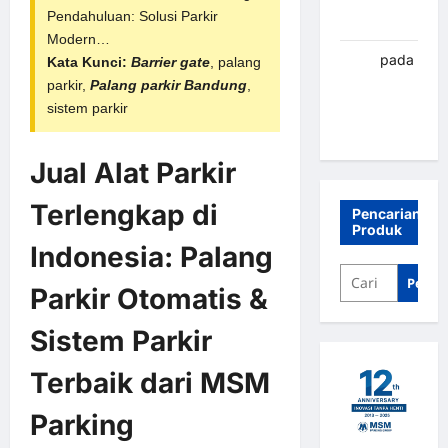
Pendahuluan: Solusi Parkir
Banjarbaru
Modern…
renni
pada
Kata Kunci:
Barrier gate
,
palang
Palang
parkir
,
Palang parkir Bandung
,
parkir
sistem parkir
Banjarbaru
Jual Alat Parkir
Terlengkap di
Pencarian
Produk
Indonesia:
Palang
Penca
Parkir Otomatis
&
Sistem Parkir
Terbaik dari MSM
Parking