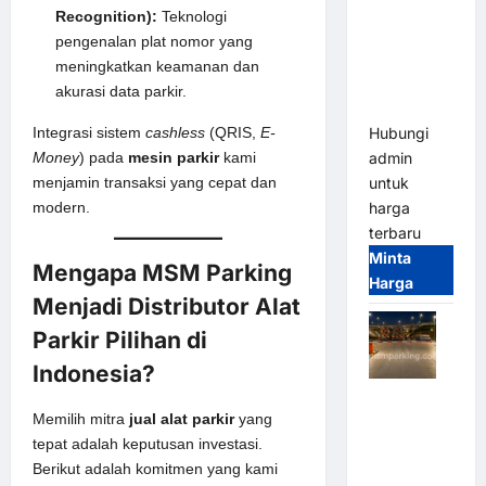
2026
Recognition):
Teknologi
Franco
pengenalan plat nomor yang
Bandung |
meningkatkan keamanan dan
MSM
akurasi data parkir.
Parking
Integrasi sistem
cashless
(QRIS,
E-
Hubungi
Money
) pada
mesin parkir
kami
admin
menjamin transaksi yang cepat dan
untuk
modern.
harga
terbaru
Minta
Mengapa MSM Parking
Harga
Menjadi Distributor Alat
Parkir Pilihan di
Indonesia?
Palang
Memilih mitra
jual alat parkir
yang
Parkir
tepat adalah keputusan investasi.
Otomatis /
Berikut adalah komitmen yang kami
Barrier