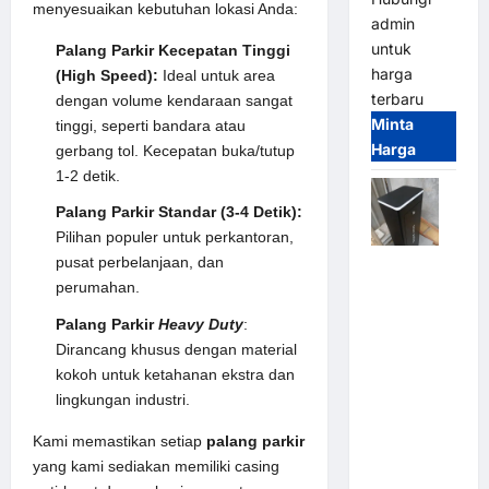
menyesuaikan kebutuhan lokasi Anda:
admin
untuk
Palang Parkir Kecepatan Tinggi
harga
(High Speed):
Ideal untuk area
terbaru
dengan volume kendaraan sangat
Minta
tinggi, seperti bandara atau
Harga
gerbang tol. Kecepatan buka/tutup
1-2 detik.
Palang Parkir Standar (3-4 Detik):
Pilihan populer untuk perkantoran,
pusat perbelanjaan, dan
Jual
perumahan.
Palang
Parkir /
Palang Parkir
Heavy Duty
:
Barrier
Dirancang khusus dengan material
Gate M
kokoh untuk ketahanan ekstra dan
Gate DC
lingkungan industri.
Motor:
Solusi
Kami memastikan setiap
palang parkir
Sistem
yang kami sediakan memiliki casing