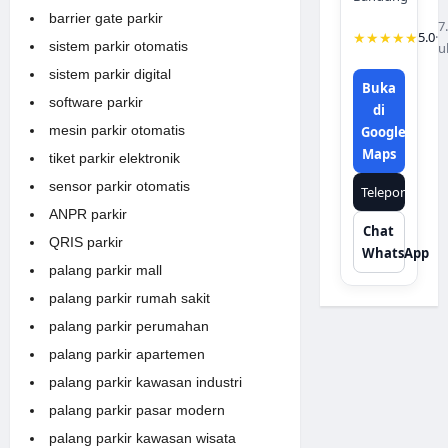
barrier gate parkir
7
★★★★★
5.0
·
sistem parkir otomatis
u
sistem parkir digital
Buka
software parkir
di
mesin parkir otomatis
Google
Maps
tiket parkir elektronik
sensor parkir otomatis
Telepon
ANPR parkir
Chat
QRIS parkir
WhatsApp
palang parkir mall
palang parkir rumah sakit
palang parkir perumahan
palang parkir apartemen
palang parkir kawasan industri
palang parkir pasar modern
palang parkir kawasan wisata