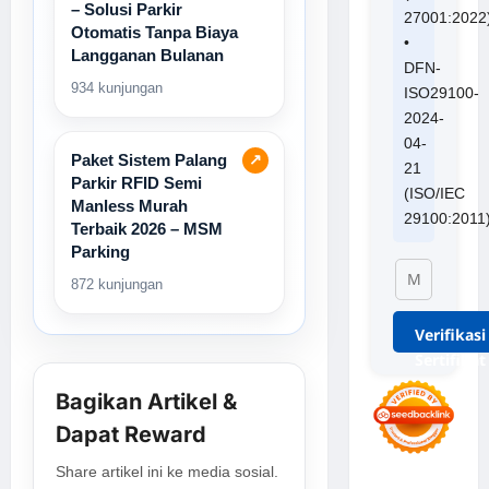
– Solusi Parkir
27001:2022
Otomatis Tanpa Biaya
•
Langganan Bulanan
DFN-
934 kunjungan
ISO29100-
2024-
04-
Paket Sistem Palang
↗
21
Parkir RFID Semi
(ISO/IEC
Manless Murah
29100:2011
Terbaik 2026 – MSM
Parking
872 kunjungan
Verifikasi
Sertifikat
Bagikan Artikel &
Dapat Reward
Share artikel ini ke media sosial.