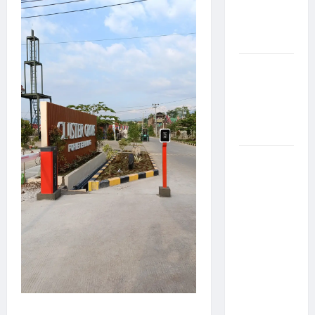
Canggih &
Aman
Modern
Pemasangan
Palang
Parkir di
Pabrik
Gula Tegal
Sistem
Parkir
manless
Portable:
Solusi
Modern
untuk
Manajemen
Parkir
Fleksibel