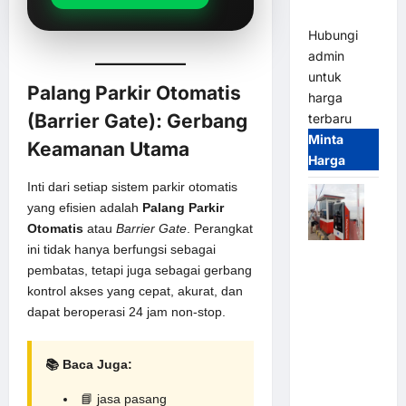
(IP68)
Hubungi
admin
untuk
Palang Parkir Otomatis
harga
(
Barrier Gate
): Gerbang
terbaru
Minta
Keamanan Utama
Harga
Inti dari setiap
sistem parkir otomatis
yang efisien adalah
Palang Parkir
Otomatis
atau
Barrier Gate
. Perangkat
ini tidak hanya berfungsi sebagai
Paket
pembatas, tetapi juga sebagai gerbang
Sistem
kontrol akses yang cepat, akurat, dan
Parkir Semi
dapat beroperasi 24 jam non-stop.
Manless
MSM – 2 In
2 Out |
📚 Baca Juga:
Solusi
📘
jasa pasang
Parkir