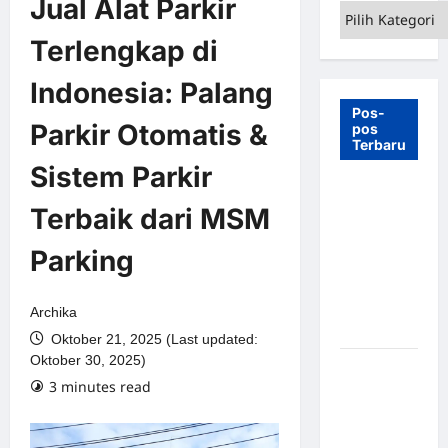
Jual Alat Parkir
Kategori
Terlengkap di
Indonesia: Palang
Pos-
Parkir Otomatis &
pos
Terbaru
Sistem Parkir
7 Manfaat
Terbaik dari MSM
Swing Gate
Barrier
Parking
untuk
Tempat
Wisata
Archika
Modern
Oktober 21, 2025 (Last updated:
Oktober 30, 2025)
Palang
3 minutes read
Parkir
Otomatis –
Solusi