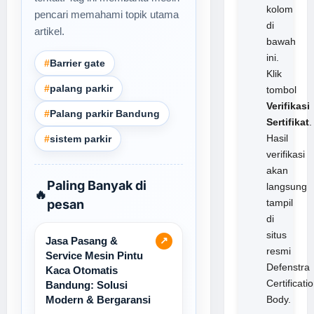
kolom
pencari memahami topik utama
di
artikel.
bawah
ini.
#
Barrier gate
Klik
#
palang parkir
tombol
Verifikasi
#
Palang parkir Bandung
Sertifikat
.
Hasil
#
sistem parkir
verifikasi
akan
Paling Banyak di
langsung
🔥
pesan
tampil
di
situs
Jasa Pasang &
↗
resmi
Service Mesin Pintu
Defenstra
Kaca Otomatis
Certificati
Bandung: Solusi
Modern & Bergaransi
Body.