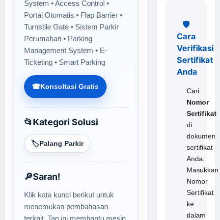
System • Access Control •
Portal Otomatis • Flap Barrier •
🛡️
Turnstile Gate • Sistem Parkir
Cara
Perumahan • Parking
Verifikasi
Management System • E-
Sertifikat
Ticketing • Smart Parking
Anda
☎
Konsultasi Gratis
Cari
Nomor
Sertifikat
📂
Kategori Solusi
di
dokumen
🏷️
Palang Parkir
sertifikat
Anda.
Masukkan
🔎
Saran!
Nomor
Sertifikat
Klik kata kunci berikut untuk
ke
menemukan pembahasan
dalam
terkait. Tag ini membantu mesin