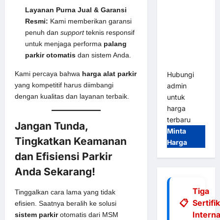
Tap & Go M
Layanan Purna Jual & Garansi
Gate |
Resmi:
Kami memberikan garansi
Integrasi
penuh dan
support
teknis responsif
E-Money &
untuk menjaga performa
palang
RFID Ultra-
parkir otomatis
dan sistem Anda.
Fast
Kami percaya bahwa
harga alat parkir
Hubungi
yang kompetitif harus diimbangi
admin
dengan kualitas dan layanan terbaik.
untuk
harga
terbaru
Jangan Tunda,
Minta
Tingkatkan Keamanan
Harga
dan Efisiensi Parkir
Anda Sekarang!
Tiga
Tinggalkan cara lama yang tidak
Sertifi
efisien. Saatnya beralih ke solusi
Interna
sistem parkir
otomatis dari MSM