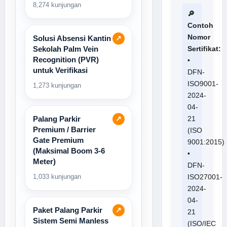
8,274 kunjungan
🔎
Contoh
Nomor
Solusi Absensi Kantin
↗
Sekolah Palm Vein
Sertifikat:
Recognition (PVR)
•
untuk Verifikasi
DFN-
ISO9001-
1,273 kunjungan
2024-
04-
Palang Parkir
21
↗
Premium / Barrier
(ISO
Gate Premium
9001:2015)
(Maksimal Boom 3-6
•
Meter)
DFN-
1,033 kunjungan
ISO27001-
2024-
04-
Paket Palang Parkir
↗
21
Sistem Semi Manless
(ISO/IEC