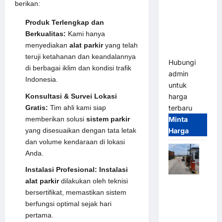
berikan:
Gate M
Gate –
Produk Terlengkap dan
Heavy Duty
Berkualitas:
Kami hanya
& High
menyediakan
alat parkir
yang telah
Speed
teruji ketahanan dan keandalannya
Hubungi
di berbagai iklim dan kondisi trafik
admin
Indonesia.
untuk
Konsultasi & Survei Lokasi
harga
Gratis:
Tim ahli kami siap
terbaru
memberikan solusi
sistem parkir
Minta
yang disesuaikan dengan tata letak
Harga
dan volume kendaraan di lokasi
Anda.
Instalasi Profesional:
Instalasi
alat parkir
dilakukan oleh teknisi
Paket
bersertifikat, memastikan sistem
Sistem
berfungsi optimal sejak hari
Parkir
pertama.
Cashless