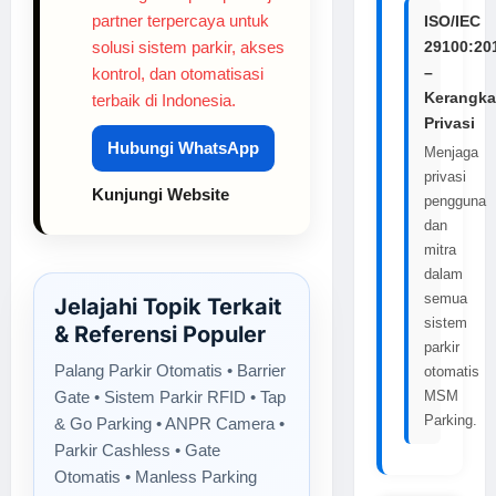
partner terpercaya untuk
ISO/IEC
solusi sistem parkir, akses
29100:20
–
kontrol, dan otomatisasi
Kerangka
terbaik di Indonesia.
Privasi
Hubungi WhatsApp
Menjaga
privasi
Kunjungi Website
pengguna
dan
mitra
dalam
semua
Jelajahi Topik Terkait
sistem
& Referensi Populer
parkir
Palang Parkir Otomatis • Barrier
otomatis
Gate • Sistem Parkir RFID • Tap
MSM
Parking.
& Go Parking • ANPR Camera •
Parkir Cashless • Gate
Otomatis • Manless Parking