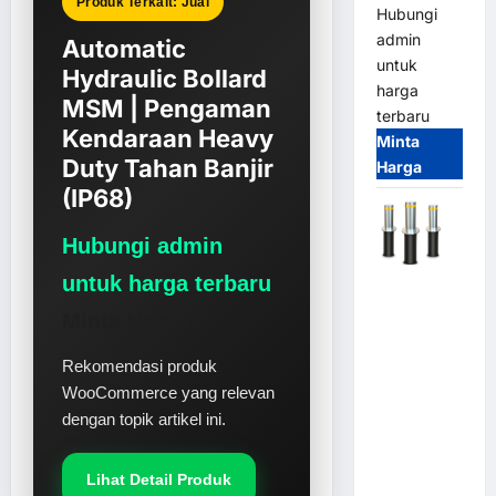
Produk Terkait: Jual
Hubungi
admin
Automatic
untuk
Hydraulic Bollard
harga
MSM | Pengaman
terbaru
Kendaraan Heavy
Minta
Duty Tahan Banjir
Harga
(IP68)
Hubungi admin
untuk harga terbaru
Automatic
Hydraulic
Minta Harga
Bollard
MSM |
Rekomendasi produk
Pengaman
WooCommerce yang relevan
Kendaraan
dengan topik artikel ini.
Heavy Duty
Tahan
Lihat Detail Produk
Banjir