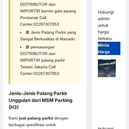
DISTRIBUTOR dan
Terintegrasi
IMPORTIR barrier gate jepang
Hubungi
Pontianak Call
admin
Center:02287307853
untuk
harga
📘
Jenis Palang Parkir yang
terbaru
Sangat Berkualitas di Manado
Minta
📘
pemasangan
Harga
DISTRIBUTOR dan
IMPORTIR palang parkir
Taiwan Jakarta Call
Center:02287307853
Jual Mesin
Pintu Kaca
Jenis-Jenis Palang Parkir
Otomatis
Unggulan dari MSM Parking
(Automatic
(H3)
Glass
Door) Merk
Kami
jual palang parkir
dengan
Hirson
berbagai spesifikasi untuk
Hubungi