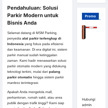
Pendahuluan: Solusi
Parkir Modern untuk
Promo
Bisnis Anda
Selamat datang di MSM Parking,
penyedia
alat parkir terlengkap di
Barrier
Indonesia
yang fokus pada efisiensi
Gate PRO
dan keamanan. Di era digital ini, sistem
116 DC |
parkir manual sudah ketinggalan
Palang
zaman. Kami hadir menawarkan
solusi
Parkir
parkir otomatis
modern yang didukung
Otomatis
teknologi terkini, mulai dari
palang
Brushless
parkir otomatis
hingga sistem parkir
Adjustable
manless
terintegrasi.
1.5-6 Detik
Apakah Anda mengelola mall,
(DZ-2411B)
perkantoran, rumah sakit, atau area
Hubungi
publik dengan trafik tinggi? Kami siap
admin