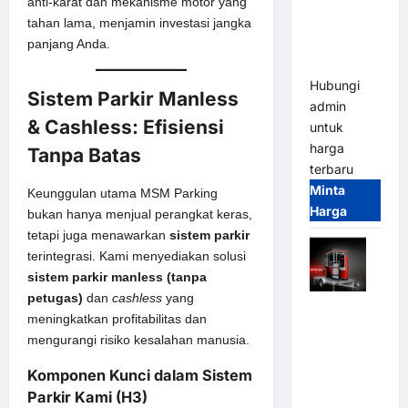
Parkir
anti-karat dan mekanisme motor yang
Tangguh
tahan lama, menjamin investasi jangka
dan
panjang Anda.
Modern
Hubungi
Sistem Parkir Manless
admin
& Cashless: Efisiensi
untuk
harga
Tanpa Batas
terbaru
Minta
Keunggulan utama MSM Parking
Harga
bukan hanya menjual perangkat keras,
tetapi juga menawarkan
sistem parkir
terintegrasi. Kami menyediakan solusi
sistem parkir manless (tanpa
petugas)
dan
cashless
yang
Mobile
meningkatkan profitabilitas dan
Portable
mengurangi risiko kesalahan manusia.
Semi
Manless
Komponen Kunci dalam Sistem
Parking
Parkir Kami (H3)