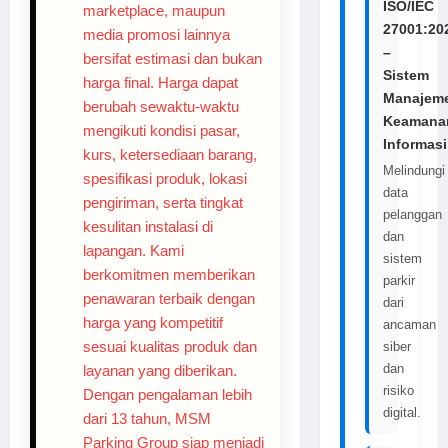
ISO/IEC
marketplace, maupun
27001:20
media promosi lainnya
–
bersifat estimasi dan bukan
Sistem
harga final. Harga dapat
Manajem
berubah sewaktu-waktu
Keamana
mengikuti kondisi pasar,
Informasi
kurs, ketersediaan barang,
Melindungi
spesifikasi produk, lokasi
data
pengiriman, serta tingkat
pelanggan
kesulitan instalasi di
dan
lapangan. Kami
sistem
berkomitmen memberikan
parkir
penawaran terbaik dengan
dari
harga yang kompetitif
ancaman
sesuai kualitas produk dan
siber
dan
layanan yang diberikan.
risiko
Dengan pengalaman lebih
digital.
dari 13 tahun, MSM
Parking Group siap menjadi