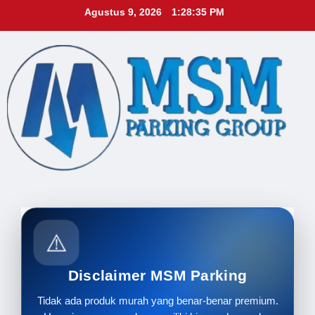
Skip
Agustus 9, 2026
1:28:36 PM
to
content
⚠️
Disclaimer MSM Parking
Tidak ada produk murah yang benar-benar premium.