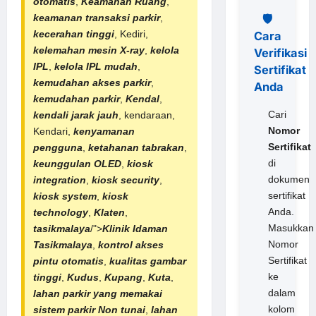
otomatis
,
Keamanan Ruang
,
🛡️
keamanan transaksi parkir
,
kecerahan tinggi
, Kediri,
Cara
kelemahan mesin X-ray
,
kelola
Verifikasi
IPL
,
kelola IPL mudah
,
Sertifikat
kemudahan akses parkir
,
Anda
kemudahan parkir
,
Kendal
,
Cari
kendali jarak jauh
, kendaraan,
Nomor
Kendari,
kenyamanan
Sertifikat
pengguna
,
ketahanan tabrakan
,
di
keunggulan OLED
,
kiosk
dokumen
integration
,
kiosk security
,
sertifikat
kiosk system
,
kiosk
Anda.
technology
,
Klaten
,
Masukkan
tasikmalaya
/">
Klinik Idaman
Nomor
Tasikmalaya
,
kontrol akses
Sertifikat
pintu otomatis
,
kualitas gambar
ke
tinggi
,
Kudus
,
Kupang
,
Kuta
,
dalam
lahan parkir yang memakai
kolom
sistem
parkir Non tunai
,
lahan