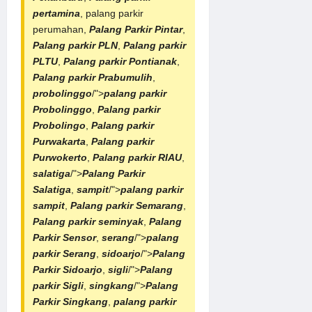
pertamina
, palang parkir
perumahan,
Palang Parkir Pintar
,
Palang parkir PLN
,
Palang parkir
PLTU
,
Palang parkir Pontianak
,
Palang parkir Prabumulih
,
probolinggo
/">
palang parkir
Probolinggo
,
Palang parkir
Probolingo
,
Palang parkir
Purwakarta
,
Palang parkir
Purwokerto
,
Palang parkir RIAU
,
salatiga
/">
Palang Parkir
Salatiga
,
sampit
/">
palang parkir
sampit
,
Palang parkir Semarang
,
Palang parkir seminyak
,
Palang
Parkir Sensor
,
serang
/">
palang
parkir Serang
,
sidoarjo
/">
Palang
Parkir Sidoarjo
,
sigli
/">
Palang
parkir Sigli
,
singkang
/">
Palang
Parkir Singkang
,
palang parkir