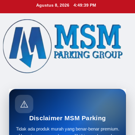
Skip
Agustus 8, 2026
4:49:40 PM
to
content
⚠️
Disclaimer MSM Parking
Tidak ada produk murah yang benar-benar premium.