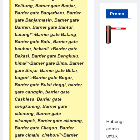
Belitung
,
Barrier gate Banjar
,
Barrier gate Banjarbaru
,
Barrier
Promo
gate Banjarmasin
,
Barrier gate
Banten
,
Barrier gate Bantul
,
batang
/">
Barrier gate Batang
,
Barrier gate Batu
,
Barrier gate
baubau
,
bekasi
/">
Barrier gate
Barrier
Bekasi
,
Barrier gate Bengkulu
,
Gate PRO
bima
/">
Barrier gate Bima
,
Barrier
116 DC |
gate Binjai
,
Barrier gate Blitar
,
Palang
bogor
/">
Barrier gate Bogor
,
Parkir
Barrier gate Bukit tinggi
,
barrier
Otomatis
gate canggih
,
barrier gate
Brushless
Cashless
,
Barrier gate
Adjustable
cengkareng
,
Barrier gate
1.5-6 Detik
cibinong
,
Barrier gate
(DZ-2411B)
cikampek
,
Barrier gate cikarang
,
Hubungi
Barrier gate Cilegon
,
Barrier
admin
gate cimahi
,
cirebon
/">
Barrier
untuk