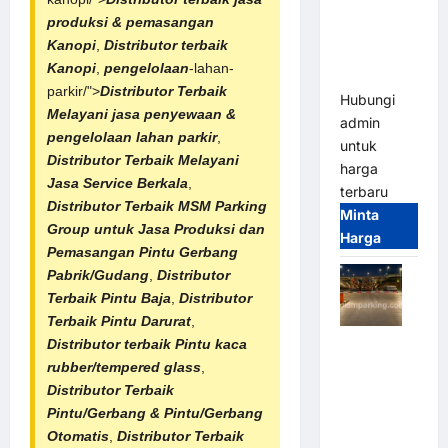
Franco
produksi & pemasangan
Bandung |
Kanopi
,
Distributor terbaik
MSM
Kanopi
,
pengelolaan
-lahan-
Parking
parkir/">
Distributor Terbaik
Hubungi
Melayani jasa penyewaan &
admin
pengelolaan lahan parkir
,
untuk
Distributor Terbaik Melayani
harga
Jasa Service Berkala
,
terbaru
Distributor Terbaik
MSM Parking
Minta
Group untuk Jasa Produksi dan
Harga
Pemasangan Pintu Gerbang
Pabrik/Gudang
,
Distributor
Terbaik Pintu Baja
,
Distributor
Terbaik Pintu Darurat
,
Palang
Distributor terbaik Pintu kaca
Parkir
rubber/tempered glass
,
Otomatis /
Distributor Terbaik
Barrier
Pintu/Gerbang & Pintu/
Gerbang
Gate M
Otomatis
,
Distributor Terbaik