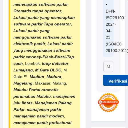
menerapkan software parkir
•
Otomatis tanpa operator
,
DFN-
Lokasi parkir yang menerapkan
ISO29100-
software parkir Tapa operator
,
2024-
Lokasi parkir yang
04-
menggunakan software parkir
21
elektronik parkir
,
Lokasi parkir
(ISO/IEC
yang menggunakan software
29100:2011
parkir emoney-Flash-Brizzi-Tap
cash
, Lombok,
loop detector
,
Lumajang
,
M Gate BLDC
, M
Gate ™,
Madiun
,
Madura
,
Verifikasi
Magelang
, Makasar, Malang,
Sertifikat
Maluku
Portal otomatis
perumahan
Maluku
,
manajemen
lalu lintas
,
Manajemen Palang
Parkir
,
manajemen parkir
,
manajemen parkir modern
,
manajemen parkir profesional
,