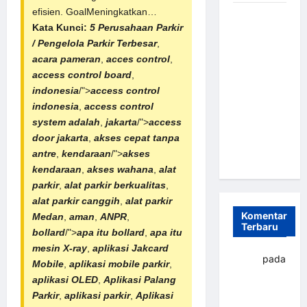
efisien. GoalMeningkatkan…
Sistem
Kata Kunci:
5 Perusahaan Parkir
Parkir
/ Pengelola Parkir Terbesar
,
Otomatis
acara pameran
,
acces control
,
Portabel
access control board
,
Semi
indonesia
/">
access control
Manless:
indonesia
,
access control
Solusi
system adalah
,
jakarta
/">
access
Cerdas Era
door jakarta
,
akses cepat tanpa
Digital di
antre
,
kendaraan
/">
akses
Indonesia
kendaraan
,
akses wahana
,
alat
parkir
,
alat parkir berkualitas
,
alat parkir canggih
,
alat parkir
Komentar
Medan
,
aman
,
ANPR
,
Terbaru
bollard
/">
apa itu bollard
,
apa itu
mesin X-ray
,
aplikasi Jakcard
yapto
pada
Mobile
,
aplikasi mobile parkir
,
Palang
aplikasi OLED
,
Aplikasi
Palang
parkir
Parkir
,
aplikasi parkir
,
Aplikasi
Banjarbaru