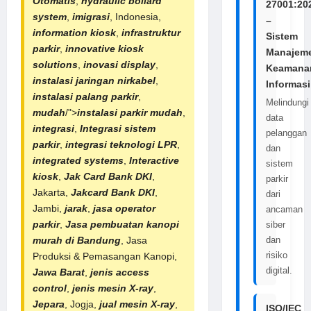
Otomatis
,
hydraulic bollard
27001:20
system
,
imigrasi
, Indonesia,
–
information kiosk
,
infrastruktur
Sistem
parkir
,
innovative kiosk
Manajem
solutions
,
inovasi display
,
Keamana
instalasi jaringan nirkabel
,
Informasi
instalasi palang parkir
,
Melindungi
mudah
/">
instalasi parkir mudah
,
data
integrasi
,
Integrasi sistem
pelanggan
parkir
,
integrasi teknologi LPR
,
dan
integrated systems
,
Interactive
sistem
kiosk
,
Jak Card Bank DKI
,
parkir
Jakarta,
Jakcard Bank DKI
,
dari
Jambi,
jarak
,
jasa operator
ancaman
parkir
,
Jasa pembuatan kanopi
siber
murah di Bandung
, Jasa
dan
risiko
Produksi & Pemasangan Kanopi,
digital.
Jawa Barat
,
jenis access
control
,
jenis mesin X-ray
,
Jepara
, Jogja,
jual mesin X-ray
,
ISO/IEC