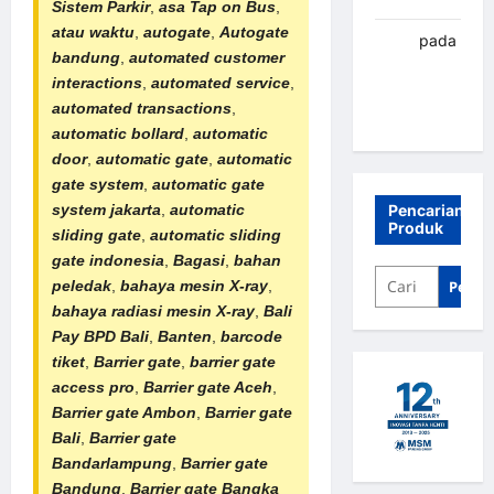
Sistem Parkir
,
asa
Tap on Bus
,
atau waktu
,
autogate
,
Autogate
renni
pada
bandung
,
automated customer
Palang
interactions
,
automated service
,
parkir
automated transactions
,
Banjarbaru
automatic bollard
,
automatic
door
,
automatic gate
,
automatic
gate system
,
automatic gate
system jakarta
,
automatic
Pencarian
Produk
sliding gate
,
automatic sliding
gate indonesia
,
Bagasi
,
bahan
peledak
,
bahaya mesin X-ray
,
Penca
bahaya
radiasi mesin X-ray
,
Bali
Pay BPD Bali
,
Banten
,
barcode
tiket
,
Barrier gate
,
barrier gate
access pro
,
Barrier gate Aceh
,
Barrier gate Ambon
,
Barrier gate
Bali
,
Barrier gate
Bandarlampung
,
Barrier gate
Bandung
,
Barrier gate Bangka