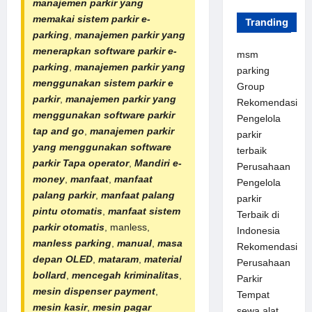
manajemen parkir yang
memakai sistem parkir e-
Tranding
parking
,
manajemen parkir yang
menerapkan software parkir e-
msm
parking
,
manajemen parkir yang
parking
menggunakan sistem parkir e
Group
parkir
,
manajemen parkir yang
Rekomendasi
menggunakan software parkir
Pengelola
tap and go
,
manajemen parkir
parkir
yang menggunakan software
terbaik
parkir Tapa operator
,
Mandiri e-
Perusahaan
money
,
manfaat
,
manfaat
Pengelola
palang parkir
,
manfaat
palang
parkir
pintu otomatis
,
manfaat sistem
Terbaik di
parkir otomatis
, manless,
Indonesia
manless parking
,
manual
,
masa
Rekomendasi
depan OLED
,
mataram
,
material
Perusahaan
bollard
,
mencegah kriminalitas
,
Parkir
mesin dispenser payment
,
Tempat
mesin kasir
,
mesin pagar
sewa alat