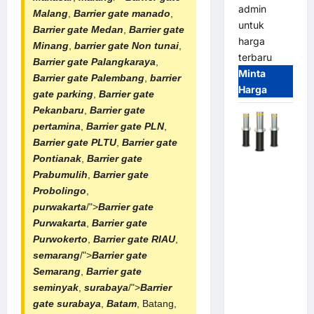
admin
Malang
,
Barrier gate manado
,
untuk
Barrier gate Medan
,
Barrier gate
harga
Minang
,
barrier gate Non tunai
,
terbaru
Barrier gate Palangkaraya
,
Minta
Barrier gate Palembang
,
barrier
Harga
gate parking
,
Barrier gate
Pekanbaru
,
Barrier gate
pertamina
,
Barrier gate PLN
,
Barrier gate PLTU
,
Barrier gate
Pontianak
,
Barrier gate
Automatic
Prabumulih
,
Barrier gate
Hydraulic
Probolingo
,
Bollard
purwakarta
/">
Barrier gate
MSM |
Purwakarta
,
Barrier gate
Pengaman
Purwokerto
,
Barrier gate RIAU
,
Kendaraan
semarang
/">
Barrier gate
Heavy Duty
Semarang
,
Barrier gate
Tahan
seminyak
,
surabaya
/">
Barrier
Banjir
gate surabaya
,
Batam
, Batang,
(IP68)