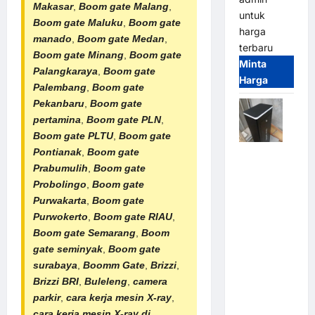
Makasar
,
Boom gate Malang
,
untuk
Boom gate Maluku
,
Boom gate
harga
manado
,
Boom gate Medan
,
terbaru
Boom gate Minang
,
Boom gate
Minta
Palangkaraya
,
Boom gate
Harga
Palembang
,
Boom gate
Pekanbaru
,
Boom gate
pertamina
,
Boom gate PLN
,
Boom gate PLTU
,
Boom gate
Pontianak
,
Boom gate
Jual
Prabumulih
,
Boom gate
Palang
Probolingo
,
Boom gate
Parkir /
Purwakarta
,
Boom gate
Barrier
Purwokerto
,
Boom gate RIAU
,
Gate M
Boom gate Semarang
,
Boom
Gate DC
gate seminyak
,
Boom gate
Motor:
surabaya
,
Boomm Gate
,
Brizzi
,
Solusi
Brizzi BRI
,
Buleleng
,
camera
Sistem
parkir
,
cara kerja mesin X-ray
,
Parkir
cara kerja mesin X-ray di