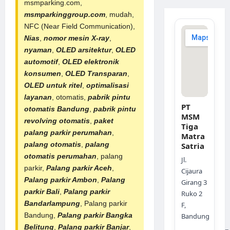
msmparking.com,
msmparkinggroup.com
, mudah,
NFC (Near Field Communication),
Nias
,
nomor mesin X-ray
,
nyaman
,
OLED arsitektur
,
OLED
automotif
,
OLED elektronik
konsumen
,
OLED Transparan
,
OLED untuk ritel
,
optimalisasi
layanan
, otomatis,
pabrik
pintu
PT
otomatis Bandung
,
pabrik pintu
MSM
revolving otomatis
,
paket
Tiga
palang parkir perumahan
,
Matra
palang otomatis
,
palang
Satria
otomatis perumahan
, palang
Jl.
parkir,
Palang parkir Aceh
,
Cijaura
Palang parkir Ambon
,
Palang
Girang 3
parkir Bali
,
Palang parkir
Ruko 2
Bandarlampung
, Palang parkir
F,
Bandung,
Palang parkir Bangka
Bandung
Belitung
,
Palang parkir Banjar
,