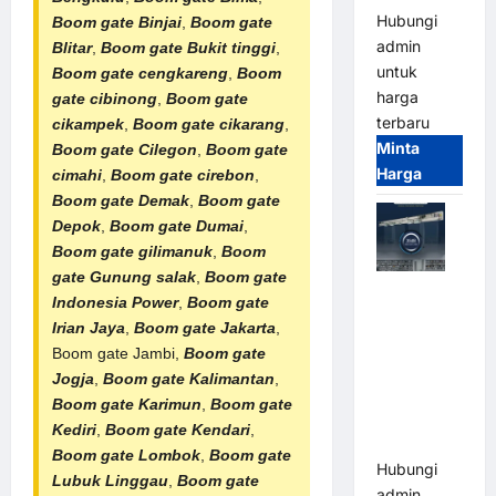
Hubungi
Boom gate Binjai
,
Boom gate
admin
Blitar
,
Boom gate Bukit tinggi
,
untuk
Boom gate cengkareng
,
Boom
harga
gate cibinong
,
Boom gate
terbaru
cikampek
,
Boom gate cikarang
,
Minta
Boom gate Cilegon
,
Boom gate
Harga
cimahi
,
Boom gate cirebon
,
Boom gate Demak
,
Boom gate
Depok
,
Boom gate Dumai
,
Boom gate gilimanuk
,
Boom
gate Gunung salak
,
Boom gate
Jual Mesin
Indonesia Power
,
Boom gate
Pintu Kaca
Irian Jaya
,
Boom gate Jakarta
,
Otomatis
Boom gate Jambi,
Boom gate
(Automatic
Jogja
,
Boom gate Kalimantan
,
Glass
Boom gate Karimun
,
Boom gate
Door) Merk
Kediri
,
Boom gate Kendari
,
Hirson
Boom gate Lombok
,
Boom gate
Hubungi
Lubuk Linggau
,
Boom gate
admin