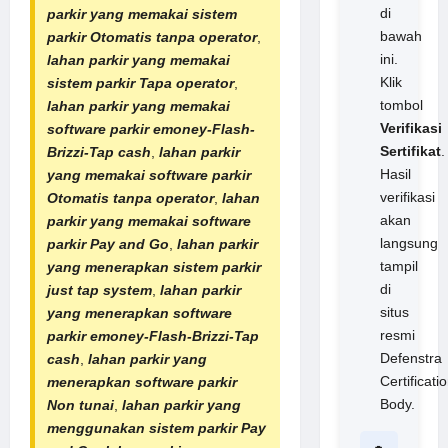
di
parkir yang memakai sistem
bawah
parkir Otomatis tanpa operator
,
ini.
lahan parkir yang memakai
Klik
sistem parkir Tapa operator
,
tombol
lahan parkir yang memakai
Verifikasi
software parkir
emoney-Flash-
Sertifikat
.
Brizzi-
Tap cash
,
lahan parkir
Hasil
yang memakai software parkir
verifikasi
Otomatis tanpa operator
,
lahan
akan
parkir yang memakai software
langsung
parkir Pay and Go
,
lahan parkir
tampil
yang menerapkan sistem parkir
di
just tap system
,
lahan parkir
situs
yang menerapkan software
resmi
parkir emoney-Flash-Brizzi-Tap
Defenstra
cash
,
lahan parkir yang
Certificati
menerapkan software parkir
Body.
Non tunai
,
lahan parkir yang
menggunakan sistem parkir Pay