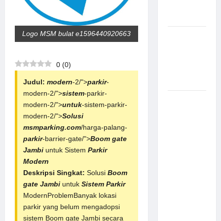
Aman
Modern
Logo MSM bulat e1596440920663
Pemasangan
Palang
Parkir di
0
(
0
)
Pabrik
Gula Tegal
Judul:
modern
-2/">
parkir
-
modern-2/">
sistem
-parkir-
Sistem
modern-2/">
untuk
-sistem-parkir-
Parkir
modern-2/">
Solusi
manless
msmparking.com
/harga-palang-
Portable:
parkir
-barrier-gate/">
Boom gate
Solusi
Jambi
untuk Sistem
Parkir
Modern
Modern
untuk
Deskripsi Singkat:
Solusi
Boom
Manajemen
gate Jambi
untuk
Sistem Parkir
Parkir
ModernProblemBanyak lokasi
Fleksibel
parkir yang belum mengadopsi
dan Efisien
sistem Boom gate Jambi secara