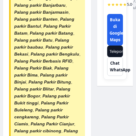
7
★★★★★
5.0
·
Palang parkir Banjarbaru
,
u
Palang parkir Banjarmasin
,
Palang parkir Banten
,
Palang
Buka
parkir Bantul
,
Palang Parkir
di
Google
Batam
,
Palang parkir Batang
,
Maps
Palang parkir Batu
,
Palang
parkir baubau
,
Palang parkir
Telepon
Bekasi
,
Palang parkir Bengkulu
,
Palang Parkir Berbasis RFID
,
Chat
Palang Parkir Biak
,
Palang
WhatsApp
parkir Bima
,
Palang parkir
Binjai
,
Palang Parkir Bitung
,
Palang parkir Blitar
,
Palang
parkir Bogor
,
Palang parkir
Bukit tinggi
,
Palang Parkir
Buleleng
,
Palang parkir
cengkareng
,
Palang Parkir
Ciamis
,
Palang Parkir Cianjur
,
Palang parkir cibinong
,
Palang