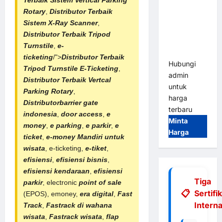
Gate |
Rotary
,
Distributor Terbaik
Integrasi
Sistem X-Ray Scanner
,
E-Money &
Distributor Terbaik Tripod
RFID Ultra-
Turnstile
,
e-
Fast
ticketing
/">
Distributor Terbaik
Hubungi
Tripod Turnstile E-Ticketing
,
admin
Distributor Terbaik Vertcal
untuk
Parking Rotary
,
harga
Distributorbarrier gate
terbaru
indonesia
,
door access
,
e
Minta
money
,
e parking
,
e parkir
,
e
Harga
ticket
,
e-money Mandiri untuk
wisata
, e-ticketing,
e-tiket
,
efisiensi
,
efisiensi bisnis
,
efisiensi kendaraan
,
efisiensi
Tiga
parkir
, electronic
point of sale
Sertifi
(EPOS), emoney,
era digital
,
Fast
Interna
Track
,
Fastrack di wahana
wisata
,
Fastrack wisata
,
flap