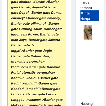
gate cirebon
,
demak
/">
Barrier
harga
gate Demak
,
depok
/">
Barrier
terbaru
gate Depok
,
Barrier gate Dumai
,
Minta
emoney
/">
barrier gate emoney
,
Harga
Barrier gate gilimanuk
,
Barrier
gate Gunung salak
,
Barrier gate
Indonesia Power
,
Barrier gate
Irian Jaya
,
Barrier gate Jakarta
,
Automatic
Barrier gate Jambi
,
Folding
jogja
/">
Barrier gate Jogja
,
Gate |
Barrier gate Kalimantan
,
Pagar
otomatis
-
perumahan
-
Pintu Lipat
karimun/">
Barrier gate Karimun
Otomatis
Portal otomatis
perumahan
Stainless
Karimun
,
kediri
/">
Barrier gate
Steel &
Kediri
,
kendari
/">
Barrier gate
Aluminium
Kendari
,
lombok
/">
Barrier gate
(Hongmen
Lombok
,
Barrier gate Lubuk
Style)
Linggau
,
makasar
/">
Barrier gate
Hubungi
Makasar
,
malang
/">
Barrier gate