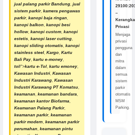
jual
palang
parkir Bandung
,
jual
29100:20
sistem parkir
,
kamera pengawas
–
parkir
,
kanopi baja ringan
,
Kerangka
kanopi balkon
,
kanopi besi
Privasi
hollow
,
kanopi custom
,
kanopi
Menjaga
estetis
,
kanopi laser cutting
,
privasi
kanopi sliding otomatis
,
kanopi
pengguna
stainless steel
,
Kargo
,
Kartu
dan
Bali Pay
,
kartu e-money
,
mitra
tol
/">
kartu e-Tol
,
kartu emoney
,
dalam
Kawasan Industri
,
Kawasan
semua
Industri Karawang
,
Kawasan
sistem
Industri Karawang
PT Komatsu
,
parkir
keamanan
,
keamanan bandara
,
otomatis
keamanan kantor Biofarma
,
MSM
Parking.
Keamanan Palang Parkir
,
keamanan parkir
,
keamanan
parkir modern
,
keamanan
parkir
perumahan
,
keamanan
pintu