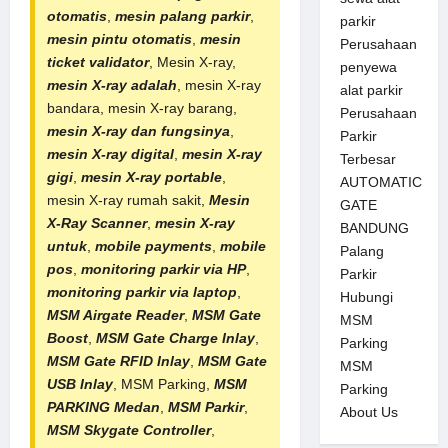
otomatis
,
mesin palang parkir
,
parkir
mesin pintu otomatis
,
mesin
Perusahaan
ticket validator
, Mesin X-ray,
penyewa
mesin X-ray adalah
, mesin X-ray
alat parkir
bandara, mesin X-ray barang,
Perusahaan
mesin X-ray dan fungsinya
,
Parkir
mesin X-ray digital
,
mesin X-ray
Terbesar
gigi
,
mesin X-ray portable
,
AUTOMATIC
mesin X-ray rumah sakit,
Mesin
GATE
X-Ray Scanner
,
mesin X-ray
BANDUNG
untuk
,
mobile payments
,
mobile
Palang
pos
,
monitoring parkir via HP
,
Parkir
monitoring parkir via laptop
,
Hubungi
MSM Airgate Reader
,
MSM Gate
MSM
Boost
,
MSM Gate Charge Inlay
,
Parking
MSM Gate RFID Inlay
,
MSM Gate
MSM
USB Inlay
,
MSM Parking
,
MSM
Parking
PARKING Medan
,
MSM Parkir
,
About Us
MSM Skygate Controller
,