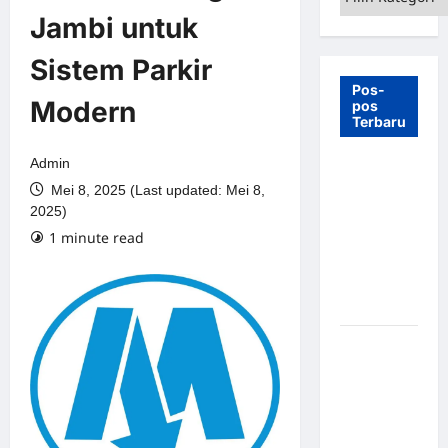
Jambi untuk
Sistem Parkir
Pos-
Modern
pos
Terbaru
Admin
7 Manfaat
Mei 8, 2025 (Last updated: Mei 8,
Swing Gate
2025)
Barrier
1 minute read
untuk
Tempat
Wisata
Modern
Palang
Parkir
Otomatis –
Solusi
Canggih &