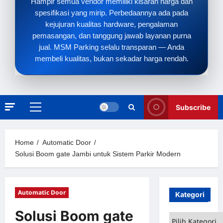
Hampir semua vendor memiliki kisaran harga dan
spesifikasi yang mirip. Perbedaannya ada pada
kejujuran kualitas hardware, pengalaman
pemasangan, dan tanggung jawab layanan purna
jual. MSM Parking selalu transparan — Anda
membeli kualitas, bukan sekadar harga rendah.
Subscribe
Primary
Menu
Home
Automatic Door
Solusi Boom gate Jambi untuk Sistem Parkir Modern
Automatic Door
Kategori
Solusi Boom gate
Kategori