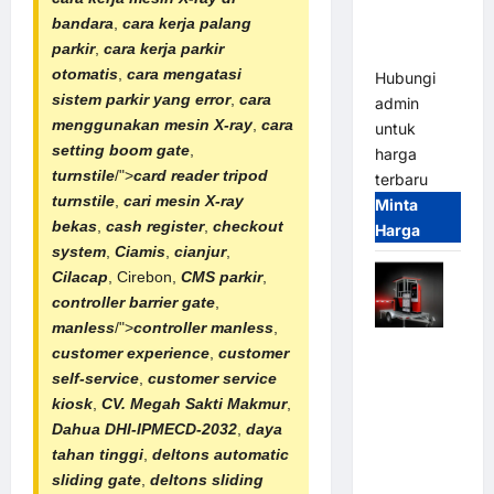
Tangguh
bandara
,
cara kerja palang
dan
parkir
,
cara kerja parkir
Modern
otomatis
,
cara mengatasi
Hubungi
sistem parkir yang error
,
cara
admin
menggunakan mesin X-ray
,
cara
untuk
setting boom gate
,
harga
turnstile
/">
card reader
tripod
terbaru
turnstile
,
cari mesin X-ray
Minta
bekas
,
cash register
,
checkout
Harga
system
,
Ciamis
,
cianjur
,
Cilacap
, Cirebon,
CMS parkir
,
controller barrier gate
,
manless
/">
controller manless
,
Mobile
customer experience
,
customer
Portable
self-service
,
customer service
Semi
kiosk
,
CV. Megah Sakti Makmur
,
Manless
Dahua DHI-IPMECD-2032
,
daya
Parking
tahan tinggi
,
deltons automatic
System –
sliding gate
,
deltons sliding