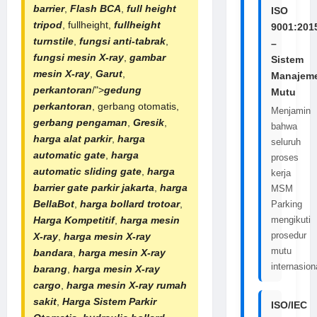
barrier
,
Flash BCA
,
full height
ISO
tripod
, fullheight,
fullheight
9001:201
turnstile
,
fungsi anti-tabrak
,
–
fungsi mesin X-ray
,
gambar
Sistem
mesin X-ray
,
Garut
,
Manajem
perkantoran
/">
gedung
Mutu
perkantoran
, gerbang otomatis,
Menjamin
gerbang pengaman
,
Gresik
,
bahwa
harga alat parkir
,
harga
seluruh
automatic gate
,
harga
proses
automatic sliding gate
,
harga
kerja
barrier gate parkir jakarta
,
harga
MSM
BellaBot
,
harga bollard trotoar
,
Parking
Harga Kompetitif
,
harga mesin
mengikuti
prosedur
X-ray
,
harga
mesin X-ray
mutu
bandara
,
harga
mesin X-ray
internasion
barang
,
harga mesin X-ray
cargo
,
harga
mesin X-ray rumah
sakit
,
Harga
Sistem Parkir
ISO/IEC