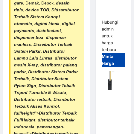
Smart
gate
, Demak, Depok,
desain
Parking
tipis
,
device TOB
,
Didsstributor
All-in-One
Terbaik
Sistem Kanopi
Hubungi
otomatis
,
digital kiosk
,
digital
admin
payments
,
disinfectant
,
untuk
dispenser box
,
dispenser
harga
manless
,
Disteibutor Terbaik
terbaru
Sistem Parkir
,
Distributor
Minta
Lampu Lalu Lintas
,
distributor
Harga
mesin X-ray
,
distributor palang
parkir
,
Distributor
Sistem Parkir
Terbaik
,
Distributor
Sistem
Pylon Sign
,
Distributor Tebaik
Tripod Turnstile E-Wisata
,
Harga
Distributor terbaik
,
Distributor
Barrier
Terbaik Akses Kontrol
,
Gate CAME
fullheight
/">
Distributor Terbaik
Italy
FullHeight
,
distributor terbaik
Terbaru
indonesia
,
pemasangan
-
2026
kanopi/">
Distributor terbaik
jasa