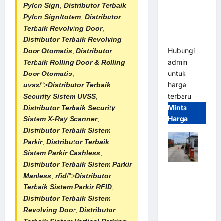
Gate –
Pylon Sign
,
Distributor Terbaik
Heavy Duty
Pylon Sign/totem
,
Distributor
& High
Terbaik
Revolving Door
,
Speed
Distributor Terbaik Revolving
Hubungi
Door Otomatis
,
Distributor
admin
Terbaik
Rolling Door & Rolling
untuk
Door Otomatis
,
harga
uvss
/">
Distributor Terbaik
terbaru
Security Sistem UVSS
,
Minta
Distributor Terbaik Security
Harga
Sistem X-Ray Scanner
,
Distributor Terbaik Sistem
Parkir
,
Distributor Terbaik
Sistem Parkir Cashless
,
Distributor Terbaik
Sistem Parkir
Paket
Manless
,
rfid
/">
Distributor
Sistem
Terbaik
Sistem Parkir RFID
,
Parkir
Distributor Terbaik
Sistem
Cashless
Revolving Door
,
Distributor
Tap & Go M
Terbaik
Sistem Vertical Parking