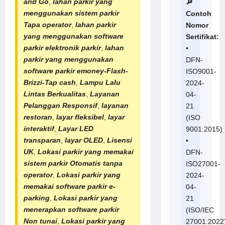
and Go
,
lahan parkir yang
🔎
menggunakan sistem parkir
Contoh
Tapa operator
,
lahan parkir
Nomor
yang menggunakan software
Sertifikat:
parkir elektronik parkir
,
lahan
•
parkir yang menggunakan
DFN-
software parkir emoney-Flash-
ISO9001-
Brizzi-Tap cash
,
Lampu Lalu
2024-
Lintas Berkualitas
,
Layanan
04-
Pelanggan Responsif
,
layanan
21
restoran
,
layar fleksibel
,
layar
(ISO
interaktif
,
Layar LED
9001:2015)
transparan
,
layar OLED
,
Lisensi
•
UK
,
Lokasi parkir yang memakai
DFN-
sistem parkir Otomatis tanpa
ISO27001-
operator
,
Lokasi parkir yang
2024-
memakai software parkir e-
04-
parking
,
Lokasi parkir yang
21
menerapkan software parkir
(ISO/IEC
Non tunai
,
Lokasi parkir yang
27001:2022