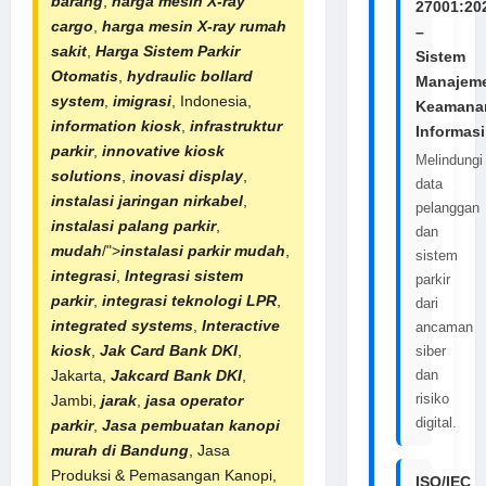
barang
,
harga mesin X-ray
27001:20
cargo
,
harga
mesin X-ray rumah
–
sakit
,
Harga
Sistem Parkir
Sistem
Otomatis
,
hydraulic bollard
Manajem
system
,
imigrasi
, Indonesia,
Keamana
information kiosk
,
infrastruktur
Informasi
parkir
,
innovative kiosk
Melindungi
solutions
,
inovasi display
,
data
instalasi jaringan nirkabel
,
pelanggan
instalasi palang parkir
,
dan
mudah
/">
instalasi parkir mudah
,
sistem
integrasi
,
Integrasi sistem
parkir
parkir
,
integrasi teknologi LPR
,
dari
integrated systems
,
Interactive
ancaman
kiosk
,
Jak Card Bank DKI
,
siber
dan
Jakarta,
Jakcard Bank DKI
,
risiko
Jambi,
jarak
,
jasa operator
digital.
parkir
,
Jasa pembuatan kanopi
murah di Bandung
, Jasa
Produksi & Pemasangan Kanopi,
ISO/IEC