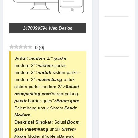
Aman
Modern
Pemasangan
1470399594 Web Design
Palang
Parkir di
Pabrik
0
(
0
)
Gula Tegal
Judul:
modern
-2/">
parkir
-
Sistem
modern-2/">
sistem
-parkir-
Parkir
modern-2/">
untuk
-sistem-parkir-
manless
modern-2/">
palembang
-untuk-
Portable:
sistem-parkir-modern-2/">
Solusi
Solusi
msmparking.com
/harga-palang-
Modern
parkir
-barrier-gate/">
Boom gate
untuk
Palembang untuk Sistem
Parkir
Manajemen
Modern
Parkir
Deskripsi Singkat:
Solusi
Boom
Fleksibel
gate Palembang
untuk
Sistem
dan Efisien
Parkir
ModernProblemBanyak