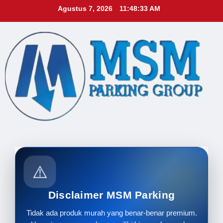
Skip
Agustus 7, 2026
11:48:34 AM
to
content
⚠️
Disclaimer MSM Parking
Tidak ada produk murah yang benar-benar premium.