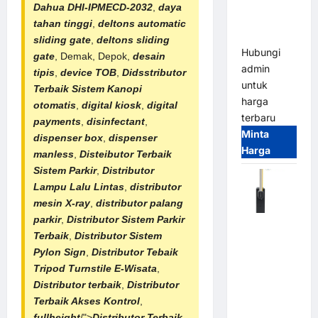
Smart
Dahua DHI-IPMECD-2032
,
daya
Parking
tahan tinggi
,
deltons automatic
All-in-One
sliding gate
,
deltons sliding
Hubungi
gate
, Demak, Depok,
desain
admin
tipis
,
device TOB
,
Didsstributor
untuk
Terbaik
Sistem Kanopi
harga
otomatis
,
digital kiosk
,
digital
terbaru
payments
,
disinfectant
,
Minta
dispenser box
,
dispenser
Harga
manless
,
Disteibutor Terbaik
Sistem Parkir
,
Distributor
Lampu Lalu Lintas
,
distributor
mesin X-ray
,
distributor palang
parkir
,
Distributor
Sistem Parkir
Harga
Terbaik
,
Distributor
Sistem
Barrier
Pylon Sign
,
Distributor Tebaik
Gate CAME
Tripod Turnstile E-Wisata
,
Italy
Distributor terbaik
,
Distributor
Terbaru
Terbaik Akses Kontrol
,
2026
fullheight
/">
Distributor Terbaik