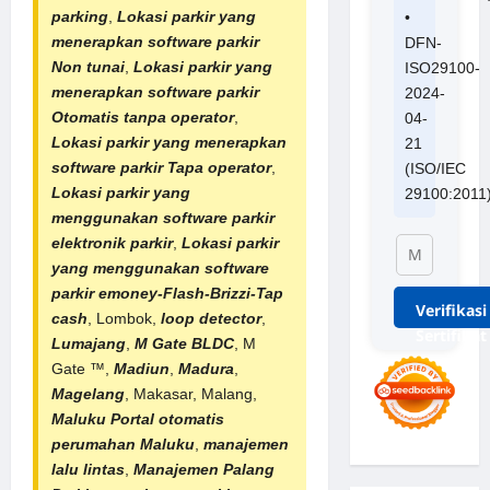
parking
,
Lokasi parkir yang
•
menerapkan software parkir
DFN-
Non tunai
,
Lokasi parkir yang
ISO29100-
menerapkan software parkir
2024-
Otomatis tanpa operator
,
04-
Lokasi parkir yang menerapkan
21
software parkir Tapa operator
,
(ISO/IEC
Lokasi parkir yang
29100:2011
menggunakan software parkir
elektronik parkir
,
Lokasi parkir
yang menggunakan software
parkir emoney-Flash-Brizzi-Tap
Verifikasi
cash
, Lombok,
loop detector
,
Sertifikat
Lumajang
,
M Gate BLDC
, M
Gate ™,
Madiun
,
Madura
,
Magelang
, Makasar, Malang,
Maluku
Portal otomatis
perumahan
Maluku
,
manajemen
lalu lintas
,
Manajemen Palang