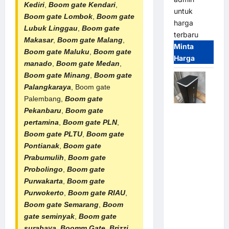
Kediri
,
Boom gate Kendari
,
untuk
Boom gate Lombok
,
Boom gate
harga
Lubuk Linggau
,
Boom gate
terbaru
Makasar
,
Boom gate Malang
,
Minta
Boom gate Maluku
,
Boom gate
Harga
manado
,
Boom gate Medan
,
Boom gate Minang
,
Boom gate
Palangkaraya
, Boom gate
Palembang,
Boom gate
Pekanbaru
,
Boom gate
Jual
pertamina
,
Boom gate PLN
,
Palang
Boom gate PLTU
,
Boom gate
Parkir /
Pontianak
,
Boom gate
Barrier
Prabumulih
,
Boom gate
Gate M
Probolingo
,
Boom gate
Gate DC
Purwakarta
,
Boom gate
Motor:
Purwokerto
,
Boom gate RIAU
,
Solusi
Boom gate Semarang
,
Boom
Sistem
gate seminyak
,
Boom gate
Parkir
surabaya
,
Boomm Gate
,
Brizzi
,