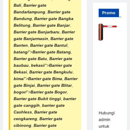
Bali
,
Barrier gate
Bandarlampung
,
Barrier gate
Promo
Bandung
,
Barrier gate Bangka
Belitung
,
Barrier gate Banjar
,
Barrier gate Banjarbaru
,
Barrier
gate Banjarmasin
,
Barrier gate
Banten
,
Barrier gate Bantul
,
Barrier
batang
/">
Barrier gate Batang
,
Gate PRO
Barrier gate Batu
,
Barrier gate
116 DC |
baubau
,
bekasi
/">
Barrier gate
Palang
Bekasi
,
Barrier gate Bengkulu
,
Parkir
bima
/">
Barrier gate Bima
,
Barrier
Otomatis
gate Binjai
,
Barrier gate Blitar
,
Brushless
bogor
/">
Barrier gate Bogor
,
Adjustable
Barrier gate Bukit tinggi
,
barrier
1.5-6 Detik
gate canggih
,
barrier gate
(DZ-2411B)
Cashless
,
Barrier gate
Hubungi
cengkareng
,
Barrier gate
admin
cibinong
,
Barrier gate
untuk