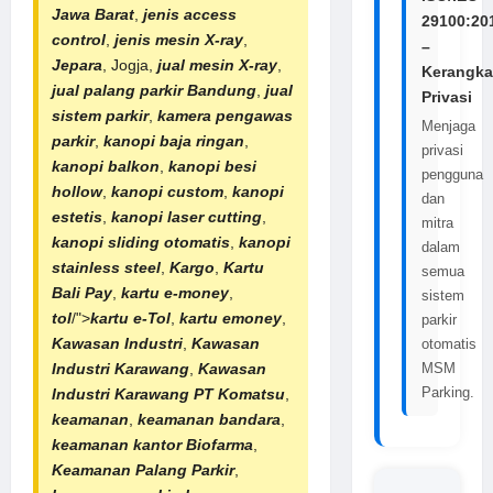
Jawa Barat
,
jenis access
29100:20
control
,
jenis mesin X-ray
,
–
Jepara
, Jogja,
jual mesin X-ray
,
Kerangka
jual
palang
parkir Bandung
,
jual
Privasi
sistem parkir
,
kamera pengawas
Menjaga
parkir
,
kanopi baja ringan
,
privasi
kanopi balkon
,
kanopi besi
pengguna
hollow
,
kanopi custom
,
kanopi
dan
estetis
,
kanopi laser cutting
,
mitra
kanopi sliding otomatis
,
kanopi
dalam
stainless steel
,
Kargo
,
Kartu
semua
Bali Pay
,
kartu e-money
,
sistem
tol
/">
kartu e-Tol
,
kartu emoney
,
parkir
Kawasan Industri
,
Kawasan
otomatis
MSM
Industri Karawang
,
Kawasan
Parking.
Industri Karawang
PT Komatsu
,
keamanan
,
keamanan bandara
,
keamanan kantor Biofarma
,
Keamanan Palang Parkir
,