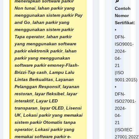
menerapkan software parkir
🔎
Non tunai
,
lahan parkir yang
Contoh
menggunakan sistem parkir Pay
Nomor
and Go
,
lahan parkir yang
Sertifikat:
menggunakan sistem parkir
•
Tapa operator
,
lahan parkir
DFN-
yang menggunakan software
ISO9001-
parkir elektronik parkir
,
lahan
2024-
parkir yang menggunakan
04-
software parkir emoney-Flash-
21
Brizzi-Tap cash
,
Lampu Lalu
(ISO
Lintas Berkualitas
,
Layanan
9001:2015)
Pelanggan Responsif
,
layanan
•
restoran
,
layar fleksibel
,
layar
DFN-
interaktif
,
Layar LED
ISO27001-
transparan
,
layar OLED
,
Lisensi
2024-
UK
,
Lokasi parkir yang memakai
04-
sistem parkir Otomatis tanpa
21
operator
,
Lokasi parkir yang
(ISO/IEC
memakai software parkir e-
27001:2022