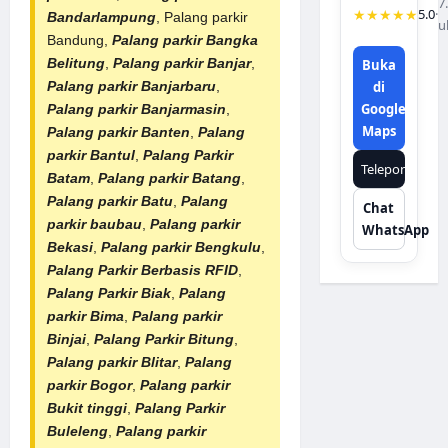
7
★★★★★
5.0
·
Bandarlampung
, Palang parkir
u
Bandung,
Palang parkir Bangka
Belitung
,
Palang parkir Banjar
,
Buka
di
Palang parkir Banjarbaru
,
Google
Palang parkir Banjarmasin
,
Maps
Palang parkir Banten
,
Palang
parkir Bantul
,
Palang Parkir
Telepon
Batam
,
Palang parkir Batang
,
Palang parkir Batu
,
Palang
Chat
parkir baubau
,
Palang parkir
WhatsApp
Bekasi
,
Palang parkir Bengkulu
,
Palang Parkir Berbasis RFID
,
Palang Parkir Biak
,
Palang
parkir Bima
,
Palang parkir
Binjai
,
Palang Parkir Bitung
,
Palang parkir Blitar
,
Palang
parkir Bogor
,
Palang parkir
Bukit tinggi
,
Palang Parkir
Buleleng
,
Palang parkir