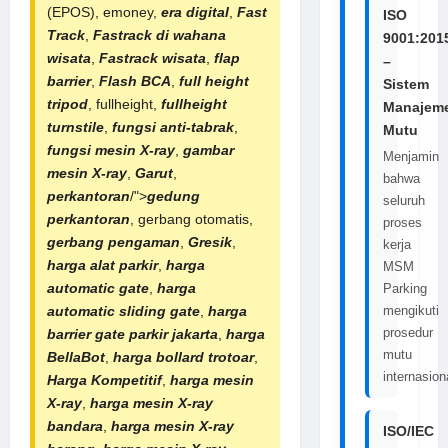
(EPOS), emoney,
era digital
,
Fast
ISO
Track
,
Fastrack di wahana
9001:201
wisata
,
Fastrack wisata
,
flap
–
barrier
,
Flash BCA
,
full height
Sistem
tripod
, fullheight,
fullheight
Manajem
turnstile
,
fungsi anti-tabrak
,
Mutu
fungsi mesin X-ray
,
gambar
Menjamin
mesin X-ray
,
Garut
,
bahwa
perkantoran
/">
gedung
seluruh
perkantoran
, gerbang otomatis,
proses
gerbang pengaman
,
Gresik
,
kerja
harga alat parkir
,
harga
MSM
automatic gate
,
harga
Parking
mengikuti
automatic sliding gate
,
harga
prosedur
barrier gate parkir jakarta
,
harga
mutu
BellaBot
,
harga bollard trotoar
,
internasion
Harga Kompetitif
,
harga mesin
X-ray
,
harga
mesin X-ray
bandara
,
harga
mesin X-ray
ISO/IEC