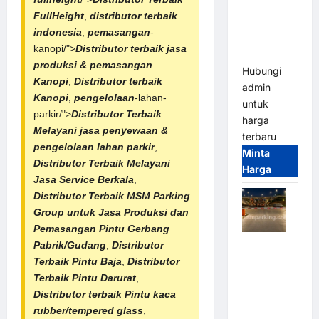
Franco
FullHeight
,
distributor terbaik
Bandung |
indonesia
,
pemasangan
-
MSM
kanopi/">
Distributor terbaik
jasa
Parking
produksi & pemasangan
Hubungi
Kanopi
,
Distributor terbaik
admin
Kanopi
,
pengelolaan
-lahan-
untuk
parkir/">
Distributor Terbaik
harga
Melayani jasa penyewaan &
terbaru
pengelolaan lahan parkir
,
Minta
Distributor Terbaik Melayani
Harga
Jasa Service Berkala
,
Distributor Terbaik
MSM Parking
Group untuk Jasa Produksi dan
Pemasangan Pintu Gerbang
Palang
Pabrik/Gudang
,
Distributor
Parkir
Terbaik Pintu Baja
,
Distributor
Otomatis /
Terbaik Pintu Darurat
,
Barrier
Distributor terbaik Pintu kaca
Gate M
rubber/tempered glass
,