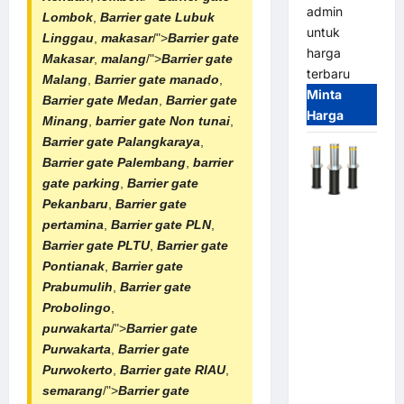
admin
Lombok
,
Barrier gate Lubuk
untuk
Linggau
,
makasar
/">
Barrier gate
harga
Makasar
,
malang
/">
Barrier gate
terbaru
Malang
,
Barrier gate manado
,
Minta
Barrier gate Medan
,
Barrier gate
Harga
Minang
,
barrier gate Non tunai
,
Barrier gate Palangkaraya
,
Barrier gate Palembang
,
barrier
gate parking
,
Barrier gate
Pekanbaru
,
Barrier gate
Automatic
pertamina
,
Barrier gate PLN
,
Hydraulic
Barrier gate PLTU
,
Barrier gate
Bollard
Pontianak
,
Barrier gate
MSM |
Prabumulih
,
Barrier gate
Pengaman
Probolingo
,
Kendaraan
purwakarta
/">
Barrier gate
Heavy Duty
Purwakarta
,
Barrier gate
Tahan
Purwokerto
,
Barrier gate RIAU
,
Banjir
semarang
/">
Barrier gate
(IP68)