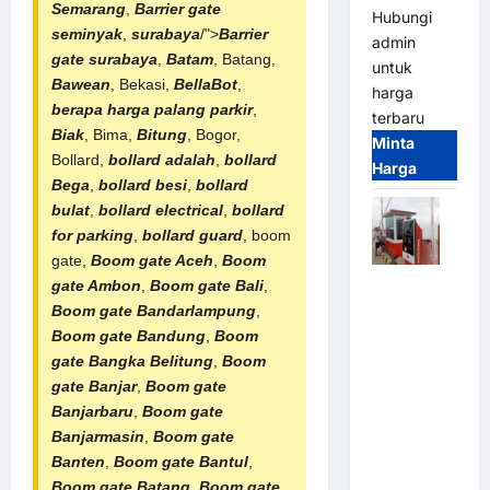
Semarang
,
Barrier gate
Hubungi
seminyak
,
surabaya
/">
Barrier
admin
gate surabaya
,
Batam
, Batang,
untuk
Bawean
, Bekasi,
BellaBot
,
harga
berapa harga palang parkir
,
terbaru
Biak
, Bima,
Bitung
, Bogor,
Minta
Bollard,
bollard adalah
,
bollard
Harga
Bega
,
bollard besi
,
bollard
bulat
,
bollard electrical
,
bollard
for parking
,
bollard guard
, boom
gate,
Boom gate Aceh
,
Boom
Paket
gate Ambon
,
Boom gate Bali
,
Sistem
Boom gate Bandarlampung
,
Parkir Semi
Boom gate Bandung
,
Boom
Manless
gate Bangka Belitung
,
Boom
MSM – 2 In
gate Banjar
,
Boom gate
2 Out |
Banjarbaru
,
Boom gate
Solusi
Banjarmasin
,
Boom gate
Parkir
Banten
,
Boom gate Bantul
,
Terintegrasi
Boom gate Batang
,
Boom gate