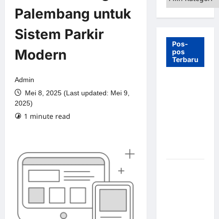
Palembang untuk
Sistem Parkir
Pos-
Modern
pos
Terbaru
Admin
7 Manfaat
Mei 8, 2025 (Last updated: Mei 9,
Swing Gate
2025)
Barrier
1 minute read
untuk
Tempat
Wisata
Modern
Palang
Parkir
Otomatis –
Solusi
Canggih &