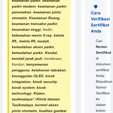
keamanan parkir
,
keamanan
🛡️
parkir modern
,
keamanan
parkir
perumahan
,
keamanan
pintu
Cara
otomatis
,
Keamanan Ruang
,
Verifikasi
keamanan transaksi parkir
,
Sertifikat
kecerahan tinggi
, Kediri,
Anda
kelemahan mesin X-ray
,
kelola
Cari
IPL
,
kelola IPL mudah
,
Nomor
kemudahan akses parkir
,
Sertifikat
kemudahan parkir
,
Kendal
,
di
kendali jarak jauh
, kendaraan,
dokumen
Kendari,
kenyamanan
sertifikat
pengguna
,
ketahanan tabrakan
,
Anda.
keunggulan OLED
,
kiosk
Masukkan
integration
,
kiosk security
,
Nomor
kiosk system
,
kiosk
Sertifikat
technology
,
Klaten
,
ke
tasikmalaya
/">
Klinik Idaman
dalam
Tasikmalaya
,
kontrol akses
kolom
pintu otomatis
,
kualitas gambar