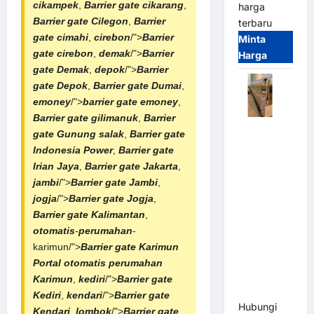
cikampek
,
Barrier gate cikarang
,
harga
Barrier gate Cilegon
,
Barrier
terbaru
gate cimahi
,
cirebon
/">
Barrier
Minta
gate cirebon
,
demak
/">
Barrier
Harga
gate Demak
,
depok
/">
Barrier
gate Depok
,
Barrier gate Dumai
,
emoney
/">
barrier gate emoney
,
Barrier gate gilimanuk
,
Barrier
Automatic
gate Gunung salak
,
Barrier gate
Folding
Indonesia Power
,
Barrier gate
Gate |
Irian Jaya
,
Barrier gate Jakarta
,
Pagar
jambi
/">
Barrier gate Jambi
,
Pintu Lipat
jogja
/">
Barrier gate Jogja
,
Otomatis
Barrier gate Kalimantan
,
Stainless
otomatis
-
perumahan
-
Steel &
karimun/">
Barrier gate Karimun
Aluminium
Portal otomatis
perumahan
(Hongmen
Karimun
,
kediri
/">
Barrier gate
Style)
Kediri
,
kendari
/">
Barrier gate
Hubungi
Kendari
,
lombok
/">
Barrier gate