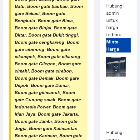
Hubungi
Batu
,
Boom gate baubau
,
Boom
admin
gate Bekasi
,
Boom gate
untuk
Bengkulu
,
Boom gate Bima
,
harga
Boom gate Binjai
,
Boom gate
terbaru
Blitar
,
Boom gate Bukit tinggi
,
Minta
Boom gate cengkareng
,
Boom
Harga
gate cibinong
,
Boom gate
cikampek
,
Boom gate cikarang
,
Boom gate Cilegon
,
Boom gate
cimahi
,
Boom gate cirebon
,
Boom gate Demak
,
Boom gate
Jual Mesin
Depok
,
Boom gate Dumai
,
Pintu Kaca
Boom gate gilimanuk
,
Boom
Otomatis
gate Gunung salak
,
Boom gate
(Automatic
Indonesia Power
,
Boom gate
Glass
Irian Jaya
,
Boom gate Jakarta
,
Door) Merk
Boom gate Jambi
,
Boom gate
Hirson
Jogja
,
Boom gate Kalimantan
,
Hubungi
Boom gate Karimun
,
Boom gate
admin