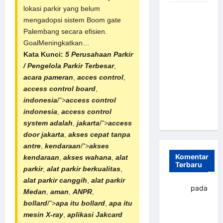
lokasi parkir yang belum
Sistem
mengadopsi sistem Boom gate
Parkir
Palembang secara efisien.
Otomatis
GoalMeningkatkan…
Portabel
Kata Kunci:
5 Perusahaan Parkir
Semi
/ Pengelola Parkir Terbesar
,
Manless:
acara pameran
,
acces control
,
Solusi
access control board
,
Cerdas Era
indonesia
/">
access control
Digital di
indonesia
,
access control
Indonesia
system adalah
,
jakarta
/">
access
door jakarta
,
akses cepat tanpa
antre
,
kendaraan
/">
akses
Komentar
kendaraan
,
akses wahana
,
alat
Terbaru
parkir
,
alat parkir berkualitas
,
alat parkir canggih
,
alat parkir
yapto
pada
Medan
,
aman
,
ANPR
,
Palang
bollard
/">
apa itu bollard
,
apa itu
parkir
mesin X-ray
,
aplikasi Jakcard
Banjarbaru