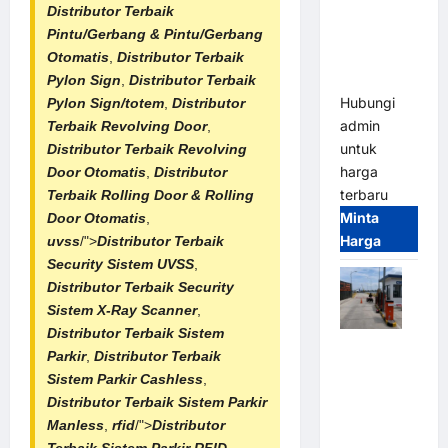
Gate –
Distributor Terbaik
Heavy Duty
Pintu/Gerbang & Pintu/
Gerbang
& High
Otomatis
,
Distributor Terbaik
Speed
Pylon Sign
,
Distributor Terbaik
Hubungi
Pylon Sign/totem
,
Distributor
admin
Terbaik
Revolving Door
,
untuk
Distributor Terbaik Revolving
harga
Door Otomatis
,
Distributor
terbaru
Terbaik
Rolling Door & Rolling
Minta
Door Otomatis
,
Harga
uvss
/">
Distributor Terbaik
Security Sistem UVSS
,
Distributor Terbaik Security
Sistem X-Ray Scanner
,
Distributor Terbaik Sistem
Paket
Parkir
,
Distributor Terbaik
Sistem
Sistem Parkir Cashless
,
Parkir
Distributor Terbaik
Sistem Parkir
Cashless
Manless
,
rfid
/">
Distributor
Tap & Go M