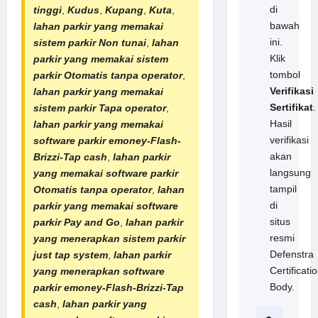
di
tinggi
,
Kudus
,
Kupang
,
Kuta
,
bawah
lahan parkir yang memakai
ini.
sistem
parkir Non tunai
,
lahan
Klik
parkir yang memakai sistem
tombol
parkir Otomatis tanpa operator
,
Verifikasi
lahan parkir yang memakai
Sertifikat
.
sistem parkir Tapa operator
,
Hasil
lahan parkir yang memakai
verifikasi
software parkir
emoney-Flash-
akan
Brizzi-
Tap cash
,
lahan parkir
langsung
yang memakai software parkir
tampil
Otomatis tanpa operator
,
lahan
di
parkir yang memakai software
situs
parkir Pay and Go
,
lahan parkir
resmi
yang menerapkan sistem parkir
Defenstra
just tap system
,
lahan parkir
Certificati
yang menerapkan software
Body.
parkir emoney-Flash-Brizzi-Tap
cash
,
lahan parkir yang