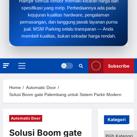
Hampir semua vendor memiliki kisaran harga dan
spesifikasi yang mirip. Perbedaannya ada pada
kejujuran kualitas hardware, pengalaman
pemasangan, dan tanggung jawab layanan purna
jual. MSM Parking selalu transparan — Anda
membeli kualitas, bukan sekadar harga rendah.
Subscribe
Primary
Menu
Home
Automatic Door
Solusi Boom gate Palembang untuk Sistem Parkir Modern
Automatic Door
Kategori
Solusi Boom gate
Kategori