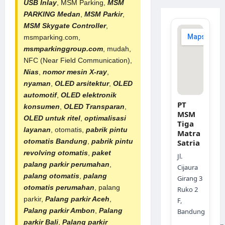
USB Inlay
,
MSM Parking
,
MSM
PARKING Medan
,
MSM Parkir
,
MSM Skygate Controller
,
msmparking.com,
msmparkinggroup.com
, mudah,
NFC (Near Field Communication),
Nias
,
nomor mesin X-ray
,
nyaman
,
OLED arsitektur
,
OLED
automotif
,
OLED elektronik
PT
konsumen
,
OLED Transparan
,
MSM
OLED untuk ritel
,
optimalisasi
Tiga
layanan
, otomatis,
pabrik
pintu
Matra
otomatis Bandung
,
pabrik pintu
Satria
revolving otomatis
,
paket
Jl.
palang parkir perumahan
,
Cijaura
palang otomatis
,
palang
Girang 3
otomatis perumahan
, palang
Ruko 2
parkir,
Palang parkir Aceh
,
F,
Palang parkir Ambon
,
Palang
Bandung
parkir Bali
,
Palang parkir