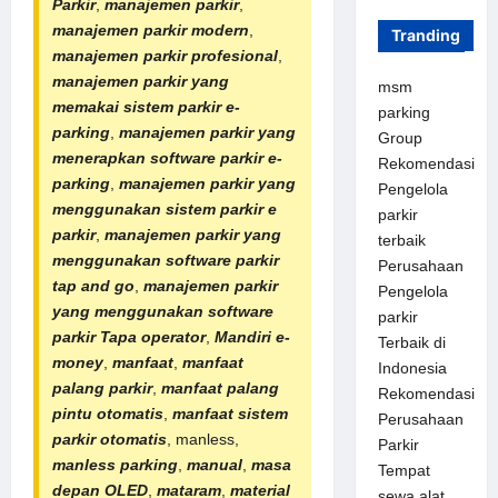
Parkir
,
manajemen parkir
,
manajemen parkir modern
,
Tranding
manajemen parkir profesional
,
manajemen parkir yang
msm
memakai sistem parkir e-
parking
parking
,
manajemen parkir yang
Group
menerapkan software parkir e-
Rekomendasi
parking
,
manajemen parkir yang
Pengelola
menggunakan sistem parkir e
parkir
parkir
,
manajemen parkir yang
terbaik
menggunakan software parkir
Perusahaan
tap and go
,
manajemen parkir
Pengelola
yang menggunakan software
parkir
parkir Tapa operator
,
Mandiri e-
Terbaik di
money
,
manfaat
,
manfaat
Indonesia
palang parkir
,
manfaat
palang
Rekomendasi
pintu otomatis
,
manfaat sistem
Perusahaan
parkir otomatis
, manless,
Parkir
manless parking
,
manual
,
masa
Tempat
depan OLED
,
mataram
,
material
sewa alat