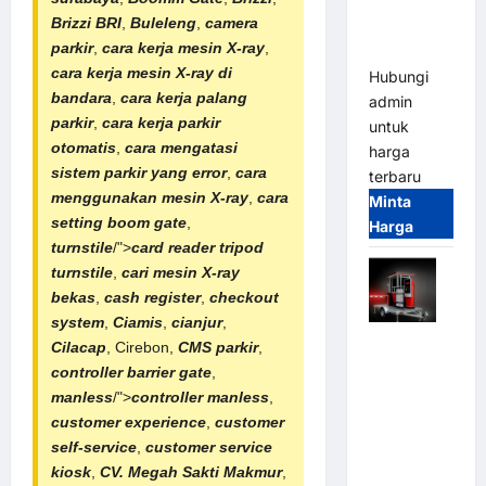
Tangguh
Brizzi BRI
,
Buleleng
,
camera
dan
parkir
,
cara kerja mesin X-ray
,
Modern
cara kerja mesin X-ray di
Hubungi
bandara
,
cara kerja palang
admin
parkir
,
cara kerja parkir
untuk
otomatis
,
cara mengatasi
harga
sistem parkir yang error
,
cara
terbaru
menggunakan mesin X-ray
,
cara
Minta
setting boom gate
,
Harga
turnstile
/">
card reader
tripod
turnstile
,
cari mesin X-ray
bekas
,
cash register
,
checkout
system
,
Ciamis
,
cianjur
,
Mobile
Cilacap
, Cirebon,
CMS parkir
,
Portable
controller barrier gate
,
Semi
manless
/">
controller manless
,
Manless
customer experience
,
customer
Parking
self-service
,
customer service
System –
kiosk
,
CV. Megah Sakti Makmur
,