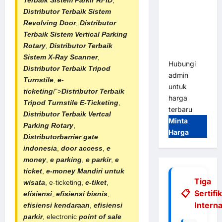
Terbaik
Sistem Parkir RFID
,
Gate |
Distributor Terbaik
Sistem
Integrasi
Revolving Door
,
Distributor
E-Money &
Terbaik
Sistem Vertical Parking
RFID Ultra-
Rotary
,
Distributor Terbaik
Fast
Sistem X-Ray Scanner
,
Hubungi
Distributor Terbaik Tripod
admin
Turnstile
,
e-
untuk
ticketing
/">
Distributor Terbaik
harga
Tripod Turnstile E-Ticketing
,
terbaru
Distributor Terbaik Vertcal
Minta
Parking Rotary
,
Harga
Distributorbarrier gate
indonesia
,
door access
,
e
money
,
e parking
,
e parkir
,
e
ticket
,
e-money Mandiri untuk
Tiga
wisata
, e-ticketing,
e-tiket
,
Sertifi
efisiensi
,
efisiensi bisnis
,
Interna
efisiensi kendaraan
,
efisiensi
parkir
, electronic
point of sale