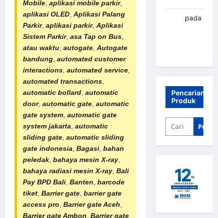
Mobile
,
aplikasi mobile parkir
,
aplikasi OLED
,
Aplikasi
Palang
renni
pada
Parkir
,
aplikasi parkir
,
Aplikasi
Palang
Sistem Parkir
,
asa
Tap on Bus
,
parkir
atau waktu
,
autogate
,
Autogate
Banjarbaru
bandung
,
automated customer
interactions
,
automated service
,
automated transactions
,
Pencarian
automatic bollard
,
automatic
Produk
door
,
automatic gate
,
automatic
gate system
,
automatic gate
Penca
system jakarta
,
automatic
sliding gate
,
automatic sliding
gate indonesia
,
Bagasi
,
bahan
peledak
,
bahaya mesin X-ray
,
bahaya
radiasi mesin X-ray
,
Bali
Pay BPD Bali
,
Banten
,
barcode
tiket
,
Barrier gate
,
barrier gate
access pro
,
Barrier gate Aceh
,
Barrier gate Ambon
,
Barrier gate