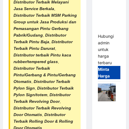
Distributor Terbaik Melayani
Gate M
Jasa Service Berkala
,
Gate –
Distributor Terbaik
MSM Parking
Heavy Duty
Group untuk Jasa Produksi dan
& High
Pemasangan Pintu Gerbang
Speed
Pabrik/Gudang
,
Distributor
Hubungi
Terbaik Pintu Baja
,
Distributor
admin
Terbaik Pintu Darurat
,
untuk
Distributor terbaik Pintu kaca
harga
rubber/tempered glass
,
terbaru
Distributor Terbaik
Minta
Pintu/Gerbang & Pintu/
Gerbang
Harga
Otomatis
,
Distributor Terbaik
Pylon Sign
,
Distributor Terbaik
Pylon Sign/totem
,
Distributor
Terbaik
Revolving Door
,
Paket
Distributor Terbaik Revolving
Sistem
Door Otomatis
,
Distributor
Parkir
Terbaik
Rolling Door & Rolling
Cashless
Door Otomatis
,