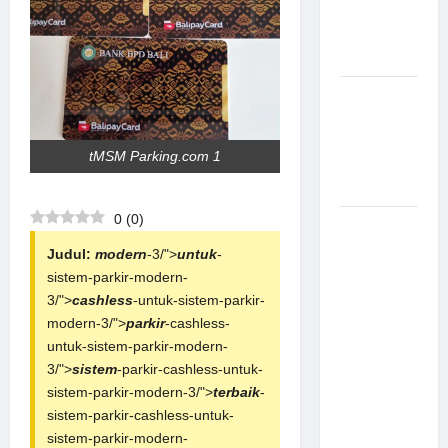
Canggih &
Aman
Modern
Pemasangan
Palang
Parkir di
tMSM Parking.com 1
Pabrik
Gula Tegal
0
(
0
)
Sistem
Parkir
Judul:
modern
-3/">
untuk
-
manless
sistem-parkir-modern-
Portable:
3/">
cashless
-untuk-sistem-parkir-
Solusi
modern-3/">
parkir
-cashless-
Modern
untuk-sistem-parkir-modern-
untuk
3/">
sistem
-parkir-cashless-untuk-
Manajemen
sistem-parkir-modern-3/">
terbaik
-
Parkir
sistem-parkir-cashless-untuk-
Fleksibel
sistem-parkir-modern-