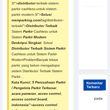
dan Efisien
3/">
distributor
-terbaik-sistem-
parkir-cashless-untuk-sistem-
Sistem
parkir-modern-3/">
Solusi
Parkir
msmparking.com
/tag/distributor-
Otomatis
terbaik/">
Distributor Terbaik
Portabel
Sistem
Parkir
Cashless untuk
Semi
Sistem
Parkir Modern
Manless:
Deskripsi Singkat:
Solusi
Solusi
Distributor Terbaik
Sistem Parkir
Cerdas Era
Cashless untuk Sistem Parkir
Digital di
ModernProblemBanyak lokasi
Indonesia
parkir yang belum mengadopsi
sistem Distributor Terbaik Sistem
Parkir…
Kata Kunci:
5 Perusahaan Parkir
Komentar
Terbaru
/ Pengelola Parkir Terbesar
,
acara pameran
,
acces control
,
yapto
pada
access control board
,
Palang
indonesia
/">
access control
parkir