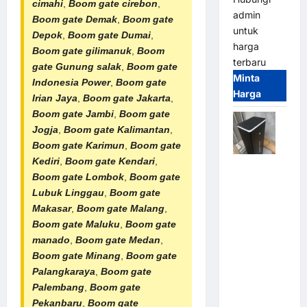
cimahi
,
Boom gate cirebon
,
admin
Boom gate Demak
,
Boom gate
untuk
Depok
,
Boom gate Dumai
,
harga
Boom gate gilimanuk
,
Boom
terbaru
gate Gunung salak
,
Boom gate
Minta
Indonesia Power
,
Boom gate
Harga
Irian Jaya
,
Boom gate Jakarta
,
Boom gate Jambi
,
Boom gate
Jogja
,
Boom gate Kalimantan
,
Boom gate Karimun
,
Boom gate
Kediri
,
Boom gate Kendari
,
Jual
Boom gate Lombok
,
Boom gate
Palang
Lubuk Linggau
,
Boom gate
Parkir /
Makasar
,
Boom gate Malang
,
Barrier
Boom gate Maluku
,
Boom gate
Gate M
manado
,
Boom gate Medan
,
Gate DC
Boom gate Minang
,
Boom gate
Motor:
Palangkaraya
,
Boom gate
Solusi
Palembang
,
Boom gate
Sistem
Pekanbaru
,
Boom gate