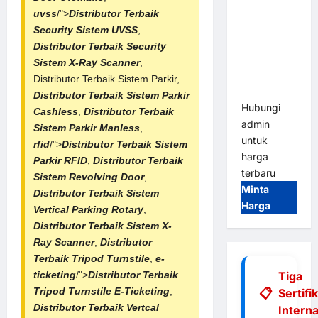
Tap & Go M
uvss
/">
Distributor Terbaik
Gate |
Security Sistem UVSS
,
Integrasi
Distributor Terbaik Security
E-Money &
Sistem X-Ray Scanner
,
RFID Ultra-
Distributor Terbaik Sistem Parkir,
Fast
Distributor Terbaik
Sistem Parkir
Hubungi
Cashless
,
Distributor Terbaik
admin
Sistem Parkir Manless
,
untuk
rfid
/">
Distributor Terbaik
Sistem
harga
Parkir RFID
,
Distributor Terbaik
terbaru
Sistem Revolving Door
,
Minta
Distributor Terbaik
Sistem
Harga
Vertical Parking Rotary
,
Distributor Terbaik Sistem X-
Ray Scanner
,
Distributor
Terbaik Tripod Turnstile
,
e-
Tiga
ticketing
/">
Distributor Terbaik
Tripod Turnstile E-Ticketing
,
Sertifi
Distributor Terbaik Vertcal
Interna