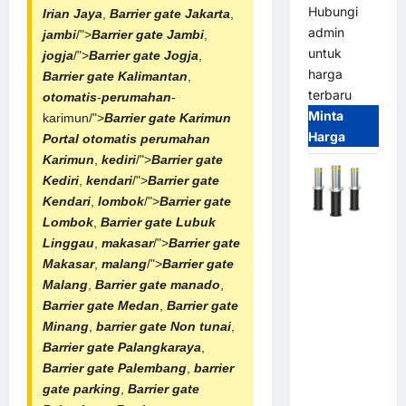
Hubungi
Irian Jaya
,
Barrier gate Jakarta
,
admin
jambi
/">
Barrier gate Jambi
,
untuk
jogja
/">
Barrier gate Jogja
,
harga
Barrier gate Kalimantan
,
terbaru
otomatis
-
perumahan
-
Minta
karimun/">
Barrier gate Karimun
Harga
Portal otomatis
perumahan
Karimun
,
kediri
/">
Barrier gate
Kediri
,
kendari
/">
Barrier gate
Kendari
,
lombok
/">
Barrier gate
Lombok
,
Barrier gate Lubuk
Automatic
Linggau
,
makasar
/">
Barrier gate
Hydraulic
Makasar
,
malang
/">
Barrier gate
Bollard
Malang
,
Barrier gate manado
,
MSM |
Barrier gate Medan
,
Barrier gate
Pengaman
Minang
,
barrier gate Non tunai
,
Kendaraan
Barrier gate Palangkaraya
,
Heavy Duty
Barrier gate Palembang
,
barrier
Tahan
gate parking
,
Barrier gate
Banjir