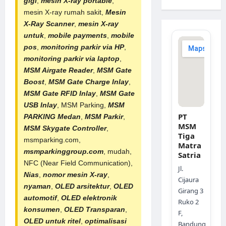
gigi
,
mesin X-ray portable
,
mesin X-ray rumah sakit,
Mesin
X-Ray Scanner
,
mesin X-ray
untuk
,
mobile payments
,
mobile
pos
,
monitoring parkir via HP
,
monitoring parkir via laptop
,
MSM Airgate Reader
,
MSM Gate
Boost
,
MSM Gate Charge Inlay
,
MSM Gate RFID Inlay
,
MSM Gate
USB Inlay
,
MSM Parking
,
MSM
PT
PARKING Medan
,
MSM Parkir
,
MSM
MSM Skygate Controller
,
Tiga
msmparking.com,
Matra
msmparkinggroup.com
, mudah,
Satria
NFC (Near Field Communication),
Jl.
Nias
,
nomor mesin X-ray
,
Cijaura
nyaman
,
OLED arsitektur
,
OLED
Girang 3
automotif
,
OLED elektronik
Ruko 2
konsumen
,
OLED Transparan
,
F,
OLED untuk ritel
,
optimalisasi
Bandung