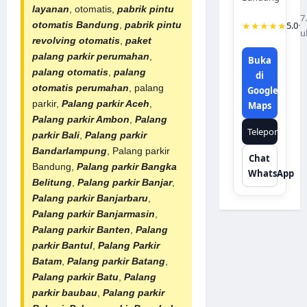
layanan
, otomatis,
pabrik
pintu
7
★★★★★
5.0
·
otomatis Bandung
,
pabrik pintu
u
revolving otomatis
,
paket
palang parkir perumahan
,
Buka
palang otomatis
,
palang
di
otomatis perumahan
, palang
Google
parkir,
Palang parkir Aceh
,
Maps
Palang parkir Ambon
,
Palang
Telepon
parkir Bali
,
Palang parkir
Bandarlampung
, Palang parkir
Chat
Bandung,
Palang parkir Bangka
WhatsApp
Belitung
,
Palang parkir Banjar
,
Palang parkir Banjarbaru
,
Palang parkir Banjarmasin
,
Palang parkir Banten
,
Palang
parkir Bantul
,
Palang Parkir
Batam
,
Palang parkir Batang
,
Palang parkir Batu
,
Palang
parkir baubau
,
Palang parkir