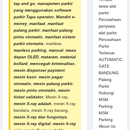
tap and go
,
manajemen parkir
sewa alat
yang menggunakan software
parkir
parkir Tapa operator
,
Mandiri e-
Perusahaan
money
,
manfaat
,
manfaat
penyewa
palang parkir
,
manfaat
palang
alat parkir
pintu otomatis
,
manfaat sistem
Perusahaan
parkir otomatis
, manless,
Parkir
manless parking
,
manual
,
masa
Terbesar
depan OLED
,
mataram
,
material
AUTOMATIC
bollard
,
mencegah kriminalitas
,
GATE
mesin dispenser payment
,
BANDUNG
mesin kasir
,
mesin pagar
Palang
otomatis
,
mesin palang parkir
,
Parkir
mesin pintu otomatis
,
mesin
Hubungi
ticket validator
, Mesin X-ray,
MSM
mesin X-ray adalah
, mesin X-ray
Parking
bandara, mesin X-ray barang,
MSM
mesin X-ray dan fungsinya
,
Parking
mesin X-ray digital
,
mesin X-ray
About Us