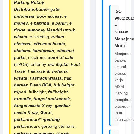
Parking Rotary
,
Distributorbarrier gate
ISO
indonesia
,
door access
,
e
9001:201
money
,
e parking
,
e parkir
,
e
–
ticket
,
e-money Mandiri untuk
Sistem
wisata
, e-ticketing,
e-tiket
,
Manajem
efisiensi
,
efisiensi bisnis
,
Mutu
efisiensi kendaraan
,
efisiensi
Menjamin
parkir
, electronic
point of sale
bahwa
(EPOS), emoney,
era digital
,
Fast
seluruh
Track
,
Fastrack di wahana
proses
wisata
,
Fastrack wisata
,
flap
kerja
barrier
,
Flash BCA
,
full height
MSM
tripod
, fullheight,
fullheight
Parking
turnstile
,
fungsi anti-tabrak
,
mengikuti
fungsi mesin X-ray
,
gambar
prosedur
mesin X-ray
,
Garut
,
mutu
perkantoran
/">
gedung
internasion
perkantoran
, gerbang otomatis,
gerbang pengaman
,
Gresik
,