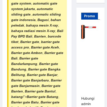
gate system
,
automatic gate
system jakarta
,
automatic
sliding gate
,
automatic sliding
Promo
gate indonesia
,
Bagasi
,
bahan
peledak
,
bahaya mesin X-ray
,
bahaya
radiasi mesin X-ray
,
Bali
Pay BPD Bali
,
Banten
,
barcode
tiket
,
Barrier gate
,
barrier gate
Barrier
access pro
,
Barrier gate Aceh
,
Gate PRO
Barrier gate Ambon
,
Barrier gate
116 DC |
Bali
,
Barrier gate
Palang
Bandarlampung
,
Barrier gate
Parkir
Bandung
,
Barrier gate Bangka
Otomatis
Belitung
,
Barrier gate Banjar
,
Brushless
Barrier gate Banjarbaru
,
Barrier
Adjustable
gate Banjarmasin
,
Barrier gate
1.5-6 Detik
Banten
,
Barrier gate Bantul
,
(DZ-2411B)
batang
/">
Barrier gate Batang
,
Hubungi
Barrier gate Batu
,
Barrier gate
admin