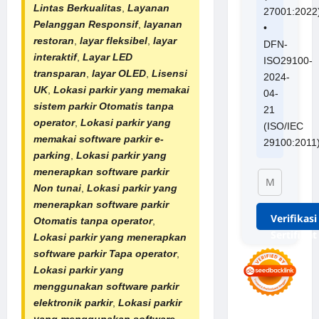
Lintas Berkualitas
,
Layanan
27001:2022
Pelanggan Responsif
,
layanan
•
restoran
,
layar fleksibel
,
layar
DFN-
interaktif
,
Layar LED
ISO29100-
transparan
,
layar OLED
,
Lisensi
2024-
UK
,
Lokasi parkir yang memakai
04-
sistem parkir Otomatis tanpa
21
operator
,
Lokasi parkir yang
(ISO/IEC
memakai software parkir e-
29100:2011
parking
,
Lokasi parkir yang
menerapkan software parkir
Non tunai
,
Lokasi parkir yang
menerapkan software parkir
Verifikasi
Otomatis tanpa operator
,
Sertifikat
Lokasi parkir yang menerapkan
software parkir Tapa operator
,
Lokasi parkir yang
menggunakan software parkir
elektronik parkir
,
Lokasi parkir