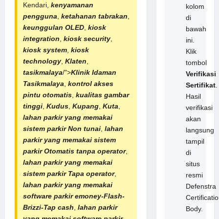
Kendari,
kenyamanan
kolom
pengguna
,
ketahanan tabrakan
,
di
keunggulan OLED
,
kiosk
bawah
integration
,
kiosk security
,
ini.
kiosk system
,
kiosk
Klik
technology
,
Klaten
,
tombol
tasikmalaya
/">
Klinik Idaman
Verifikasi
Tasikmalaya
,
kontrol akses
Sertifikat
.
pintu otomatis
,
kualitas gambar
Hasil
tinggi
,
Kudus
,
Kupang
,
Kuta
,
verifikasi
lahan parkir yang memakai
akan
sistem
parkir Non tunai
,
lahan
langsung
parkir yang memakai sistem
tampil
parkir Otomatis tanpa operator
,
di
lahan parkir yang memakai
situs
sistem parkir Tapa operator
,
resmi
lahan parkir yang memakai
Defenstra
software parkir
emoney-Flash-
Certificati
Brizzi-
Tap cash
,
lahan parkir
Body.
yang memakai software parkir