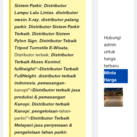
2026
Sistem Parkir
,
Distributor
Franco
Lampu Lalu Lintas
,
distributor
Bandung |
mesin X-ray
,
distributor palang
MSM
parkir
,
Distributor
Sistem Parkir
Parking
Terbaik
,
Distributor
Sistem
Hubungi
Pylon Sign
,
Distributor Tebaik
admin
Tripod Turnstile E-Wisata
,
untuk
Distributor terbaik,
Distributor
harga
Terbaik Akses Kontrol
,
terbaru
fullheight
/">
Distributor Terbaik
Minta
FullHeight
,
distributor terbaik
Harga
indonesia
,
pemasangan
-
kanopi/">
Distributor terbaik
jasa
produksi & pemasangan
Kanopi
,
Distributor terbaik
Kanopi
,
pengelolaan
-lahan-
Palang
parkir/">
Distributor Terbaik
Parkir
Melayani jasa penyewaan &
Otomatis /
pengelolaan lahan parkir
,
Barrier