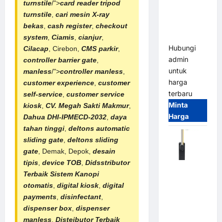
System –
turnstile
/">
card reader
tripod
Smart
turnstile
,
cari mesin X-ray
Parking
bekas
,
cash register
,
checkout
All-in-One
system
,
Ciamis
,
cianjur
,
Hubungi
Cilacap
, Cirebon,
CMS parkir
,
admin
controller barrier gate
,
untuk
manless
/">
controller manless
,
harga
customer experience
,
customer
terbaru
self-service
,
customer service
Minta
kiosk
,
CV. Megah Sakti Makmur
,
Harga
Dahua DHI-IPMECD-2032
,
daya
tahan tinggi
,
deltons automatic
sliding gate
,
deltons sliding
gate
, Demak, Depok,
desain
tipis
,
device TOB
,
Didsstributor
Harga
Terbaik
Sistem Kanopi
Barrier
otomatis
,
digital kiosk
,
digital
Gate CAME
payments
,
disinfectant
,
Italy
dispenser box
,
dispenser
Terbaru
manless
,
Disteibutor Terbaik