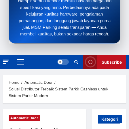
Hampir semua vendor memiliki kisaran harga dan
spesifikasi yang mirip. Perbedaannya ada pada
kejujuran kualitas hardware, pengalaman
pemasangan, dan tanggung jawab layanan purna
jual. MSM Parking selalu transparan — Anda
membeli kualitas, bukan sekadar harga rendah.
Subscribe
Primary
Menu
Home
Automatic Door
Solusi Distributor Terbaik Sistem Parkir Cashless untuk
Sistem Parkir Modern
Automatic Door
Kategori