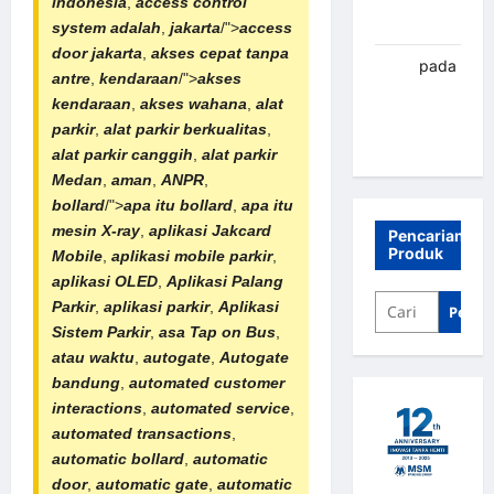
indonesia
,
access control
Banjarbaru
system adalah
,
jakarta
/">
access
door jakarta
,
akses cepat tanpa
renni
pada
antre
,
kendaraan
/">
akses
Palang
kendaraan
,
akses wahana
,
alat
parkir
parkir
,
alat parkir berkualitas
,
Banjarbaru
alat parkir canggih
,
alat parkir
Medan
,
aman
,
ANPR
,
bollard
/">
apa itu bollard
,
apa itu
mesin X-ray
,
aplikasi Jakcard
Pencarian
Produk
Mobile
,
aplikasi mobile parkir
,
aplikasi OLED
,
Aplikasi
Palang
Parkir
,
aplikasi parkir
,
Aplikasi
Penca
Sistem Parkir
,
asa
Tap on Bus
,
atau waktu
,
autogate
,
Autogate
bandung
,
automated customer
interactions
,
automated service
,
automated transactions
,
automatic bollard
,
automatic
door
,
automatic gate
,
automatic