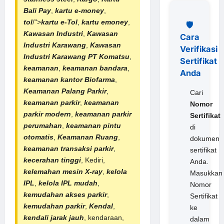
Bali Pay
,
kartu e-money
,
tol
/">
kartu e-Tol
,
kartu emoney
,
🛡️
Kawasan Industri
,
Kawasan
Cara
Industri Karawang
,
Kawasan
Verifikasi
Industri Karawang
PT Komatsu
,
Sertifikat
keamanan
,
keamanan bandara
,
Anda
keamanan kantor Biofarma
,
Keamanan Palang Parkir
,
Cari
keamanan parkir
,
keamanan
Nomor
parkir modern
,
keamanan
parkir
Sertifikat
perumahan
,
keamanan
pintu
di
otomatis
,
Keamanan Ruang
,
dokumen
keamanan transaksi parkir
,
sertifikat
kecerahan tinggi
, Kediri,
Anda.
kelemahan mesin X-ray
,
kelola
Masukkan
IPL
,
kelola IPL mudah
,
Nomor
kemudahan akses parkir
,
Sertifikat
kemudahan parkir
,
Kendal
,
ke
kendali jarak jauh
, kendaraan,
dalam