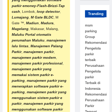
yang menggunakan software
parkir emoney-Flash-Brizzi-Tap
cash
, Lombok,
loop detector
,
Tranding
Lumajang
,
M Gate BLDC
, M
Gate ™,
Madiun
,
Madura
,
msm
Magelang
, Makasar, Malang,
parking
Maluku
Portal otomatis
Group
perumahan
Maluku
,
manajemen
Rekomendasi
lalu lintas
,
Manajemen Palang
Pengelola
Parkir
,
manajemen parkir
,
parkir
manajemen parkir modern
,
terbaik
manajemen parkir profesional
,
Perusahaan
manajemen parkir yang
Pengelola
memakai sistem parkir e-
parkir
parking
,
manajemen parkir yang
Terbaik di
menerapkan software parkir e-
Indonesia
parking
,
manajemen parkir yang
Rekomendasi
menggunakan sistem parkir e
Perusahaan
parkir
,
manajemen parkir yang
Parkir
menggunakan software parkir
Tempat