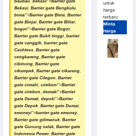
baubau
,
bekasi
/">
Barrier gate
untuk
Bekasi
,
Barrier gate Bengkulu
,
harga
bima
/">
Barrier gate Bima
,
Barrier
terbaru
gate Binjai
,
Barrier gate Blitar
,
Minta
bogor
/">
Barrier gate Bogor
,
Harga
Barrier gate Bukit tinggi
,
barrier
gate canggih
,
barrier gate
Cashless
,
Barrier gate
cengkareng
,
Barrier gate
Automatic
cibinong
,
Barrier gate
Folding
cikampek
,
Barrier gate cikarang
,
Gate |
Barrier gate Cilegon
,
Barrier
Pagar
gate cimahi
,
cirebon
/">
Barrier
Pintu Lipat
gate cirebon
,
demak
/">
Barrier
Otomatis
gate Demak
,
depok
/">
Barrier
Stainless
gate Depok
,
Barrier gate Dumai
,
Steel &
emoney
/">
barrier gate emoney
,
Aluminium
Barrier gate gilimanuk
,
Barrier
(Hongmen
gate Gunung salak
,
Barrier gate
Style)
Indonesia Power
,
Barrier gate