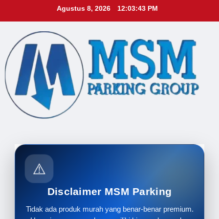
Skip
Agustus 8, 2026
12:03:45 PM
to
content
⚠️
Disclaimer MSM Parking
Tidak ada produk murah yang benar-benar premium.