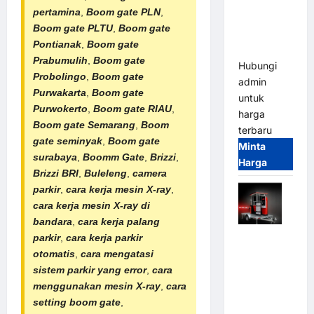
Parkir
pertamina
,
Boom gate PLN
,
Tangguh
Boom gate PLTU
,
Boom gate
dan
Pontianak
,
Boom gate
Modern
Prabumulih
,
Boom gate
Hubungi
Probolingo
,
Boom gate
admin
Purwakarta
,
Boom gate
untuk
Purwokerto
,
Boom gate RIAU
,
harga
Boom gate Semarang
,
Boom
terbaru
gate seminyak
,
Boom gate
Minta
surabaya
,
Boomm Gate
,
Brizzi
,
Harga
Brizzi BRI
,
Buleleng
,
camera
parkir
,
cara kerja mesin X-ray
,
cara kerja mesin X-ray di
bandara
,
cara kerja palang
Mobile
parkir
,
cara kerja parkir
Portable
otomatis
,
cara mengatasi
Semi
sistem parkir yang error
,
cara
Manless
menggunakan mesin X-ray
,
cara
Parking
setting boom gate
,