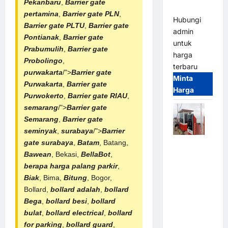
Pekanbaru
,
Barrier gate
(IP68)
pertamina
,
Barrier gate PLN
,
Hubungi
Barrier gate PLTU
,
Barrier gate
admin
Pontianak
,
Barrier gate
untuk
Prabumulih
,
Barrier gate
harga
Probolingo
,
terbaru
purwakarta
/">
Barrier gate
Minta
Purwakarta
,
Barrier gate
Harga
Purwokerto
,
Barrier gate RIAU
,
semarang
/">
Barrier gate
Semarang
,
Barrier gate
seminyak
,
surabaya
/">
Barrier
gate surabaya
,
Batam
, Batang,
Paket
Bawean
, Bekasi,
BellaBot
,
Sistem
berapa harga palang parkir
,
Parkir Semi
Biak
, Bima,
Bitung
, Bogor,
Manless
Bollard,
bollard adalah
,
bollard
MSM – 2 In
Bega
,
bollard besi
,
bollard
2 Out |
bulat
,
bollard electrical
,
bollard
Solusi
for parking
,
bollard guard
,
Parkir