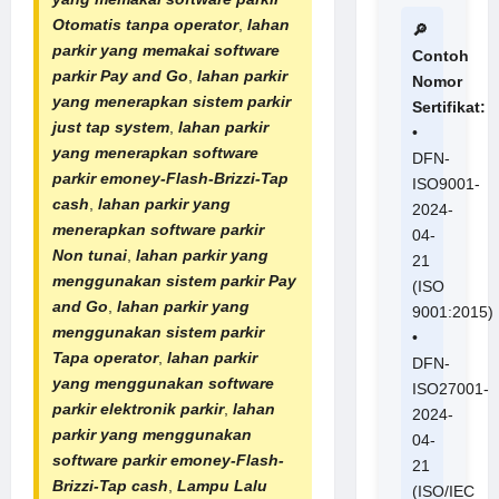
Otomatis tanpa operator
,
lahan
🔎
parkir yang memakai software
Contoh
parkir Pay and Go
,
lahan parkir
Nomor
yang menerapkan sistem parkir
Sertifikat:
just tap system
,
lahan parkir
•
yang menerapkan software
DFN-
parkir emoney-Flash-Brizzi-Tap
ISO9001-
cash
,
lahan parkir yang
2024-
menerapkan software parkir
04-
Non tunai
,
lahan parkir yang
21
menggunakan sistem parkir Pay
(ISO
and Go
,
lahan parkir yang
9001:2015)
menggunakan sistem parkir
•
Tapa operator
,
lahan parkir
DFN-
yang menggunakan software
ISO27001-
parkir elektronik parkir
,
lahan
2024-
parkir yang menggunakan
04-
software parkir emoney-Flash-
21
Brizzi-Tap cash
,
Lampu Lalu
(ISO/IEC