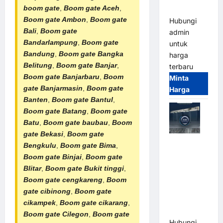
boom gate
,
Boom gate Aceh
,
Terintegrasi
Boom gate Ambon
,
Boom gate
Hubungi
Bali
,
Boom gate
admin
Bandarlampung
,
Boom gate
untuk
Bandung
,
Boom gate Bangka
harga
Belitung
,
Boom gate Banjar
,
terbaru
Boom gate Banjarbaru
,
Boom
Minta
gate Banjarmasin
,
Boom gate
Harga
Banten
,
Boom gate Bantul
,
Boom gate Batang
,
Boom gate
Batu
,
Boom gate baubau
,
Boom
gate Bekasi
,
Boom gate
Jual Mesin
Bengkulu
,
Boom gate Bima
,
Pintu Kaca
Boom gate Binjai
,
Boom gate
Otomatis
Blitar
,
Boom gate Bukit tinggi
,
(Automatic
Boom gate cengkareng
,
Boom
Glass
gate cibinong
,
Boom gate
Door) Merk
cikampek
,
Boom gate cikarang
,
Hirson
Boom gate Cilegon
,
Boom gate
Hubungi