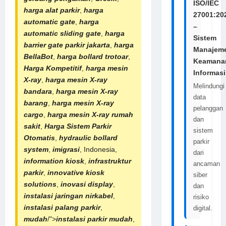
ISO/IEC
harga alat parkir
,
harga
27001:20
automatic gate
,
harga
–
automatic sliding gate
,
harga
Sistem
barrier gate parkir jakarta
,
harga
Manajem
BellaBot
,
harga bollard trotoar
,
Keamana
Harga Kompetitif
,
harga mesin
Informasi
X-ray
,
harga
mesin X-ray
Melindungi
bandara
,
harga
mesin X-ray
data
barang
,
harga mesin X-ray
pelanggan
cargo
,
harga
mesin X-ray rumah
dan
sakit
,
Harga
Sistem Parkir
sistem
Otomatis
,
hydraulic bollard
parkir
system
,
imigrasi
, Indonesia,
dari
information kiosk
,
infrastruktur
ancaman
parkir
,
innovative kiosk
siber
solutions
,
inovasi display
,
dan
instalasi jaringan nirkabel
,
risiko
instalasi palang parkir
,
digital.
mudah
/">
instalasi parkir mudah
,