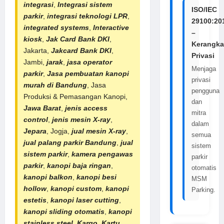
integrasi
,
Integrasi sistem
ISO/IEC
parkir
,
integrasi teknologi LPR
,
29100:20
integrated systems
,
Interactive
–
kiosk
,
Jak Card Bank DKI
,
Kerangka
Jakarta,
Jakcard Bank DKI
,
Privasi
Jambi,
jarak
,
jasa operator
Menjaga
parkir
,
Jasa pembuatan kanopi
privasi
murah di Bandung
, Jasa
pengguna
Produksi & Pemasangan Kanopi,
dan
Jawa Barat
,
jenis access
mitra
control
,
jenis mesin X-ray
,
dalam
Jepara
, Jogja,
jual mesin X-ray
,
semua
jual
palang
parkir Bandung
,
jual
sistem
sistem parkir
,
kamera pengawas
parkir
parkir
,
kanopi baja ringan
,
otomatis
kanopi balkon
,
kanopi besi
MSM
hollow
,
kanopi custom
,
kanopi
Parking.
estetis
,
kanopi laser cutting
,
kanopi sliding otomatis
,
kanopi
stainless steel
,
Kargo
,
Kartu