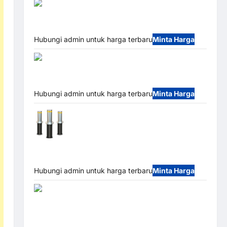
Barrier Gate PRO 116 DC | Palang Parkir Otomatis
Brushless Adjustable 1.5-6 Detik (DZ-2411B)
Hubungi admin untuk harga terbaru
Minta Harga
Automatic Folding Gate | Pagar
Pintu Lipat Otomatis Stainless Steel & Aluminium
(Hongmen Style)
Hubungi admin untuk harga terbaru
Minta Harga
Automatic Hydraulic Bollard MSM |
Pengaman Kendaraan Heavy Duty Tahan Banjir
(IP68)
Hubungi admin untuk harga terbaru
Minta Harga
Paket Sistem Parkir Semi Manless MSM – 2 In 2
Out | Solusi Parkir Terintegrasi