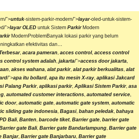
rn/">
untuk
-sistem-parkir-modern/">
layar
-oled-untuk-sistem-
ed/">
layar OLED
untuk Sistem
Parkir
Modern
arkir
ModernProblemBanyak lokasi parkir yang belum
ningkatkan efektivitas dan…
 Terbesar
,
acara pameran
,
acces control
,
access control
s control system adalah
,
jakarta
/">
access door jakarta
,
raan
,
akses wahana
,
alat parkir
,
alat parkir berkualitas
,
alat
lard
/">
apa itu bollard
,
apa itu
mesin X-ray
,
aplikasi Jakcard
si
Palang Parkir
,
aplikasi parkir
,
Aplikasi Sistem Parkir
,
asa
ng
,
automated customer interactions
,
automated service
,
ic door
,
automatic gate
,
automatic gate system
,
automatic
ic sliding gate indonesia
,
Bagasi
,
bahan peledak
,
bahaya
PD Bali
,
Banten
,
barcode tiket
,
Barrier gate
,
barrier gate
Barrier gate Bali
,
Barrier gate Bandarlampung
,
Barrier gate
e Banjar
,
Barrier gate Banjarbaru
,
Barrier gate