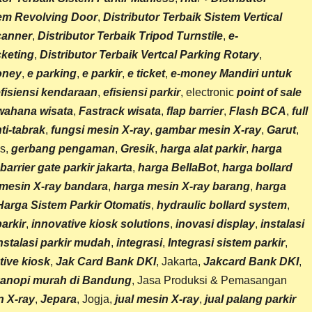
em Revolving Door
,
Distributor Terbaik
Sistem Vertical
canner
,
Distributor Terbaik Tripod Turnstile
,
e-
cketing
,
Distributor Terbaik Vertcal Parking Rotary
,
oney
,
e parking
,
e parkir
,
e ticket
,
e-money Mandiri untuk
fisiensi kendaraan
,
efisiensi parkir
, electronic
point of sale
 wahana wisata
,
Fastrack wisata
,
flap barrier
,
Flash BCA
,
full
ti-tabrak
,
fungsi mesin X-ray
,
gambar mesin X-ray
,
Garut
,
is,
gerbang pengaman
,
Gresik
,
harga alat parkir
,
harga
barrier gate parkir jakarta
,
harga BellaBot
,
harga bollard
mesin X-ray bandara
,
harga
mesin X-ray barang
,
harga
Harga
Sistem Parkir Otomatis
,
hydraulic bollard system
,
parkir
,
innovative kiosk solutions
,
inovasi display
,
instalasi
nstalasi parkir mudah
,
integrasi
,
Integrasi sistem parkir
,
tive kiosk
,
Jak Card Bank DKI
, Jakarta,
Jakcard Bank DKI
,
anopi murah di Bandung
, Jasa Produksi & Pemasangan
n X-ray
,
Jepara
, Jogja,
jual mesin X-ray
,
jual
palang
parkir