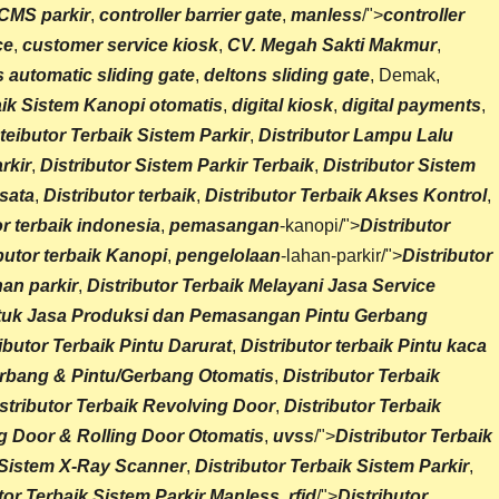
CMS parkir
,
controller barrier gate
,
manless
/">
controller
ce
,
customer service kiosk
,
CV. Megah Sakti Makmur
,
s automatic sliding gate
,
deltons sliding gate
, Demak,
aik
Sistem Kanopi otomatis
,
digital kiosk
,
digital payments
,
teibutor Terbaik Sistem Parkir
,
Distributor Lampu Lalu
rkir
,
Distributor
Sistem Parkir Terbaik
,
Distributor
Sistem
isata
,
Distributor terbaik
,
Distributor Terbaik Akses Kontrol
,
or terbaik indonesia
,
pemasangan
-kanopi/">
Distributor
butor terbaik Kanopi
,
pengelolaan
-lahan-parkir/">
Distributor
an parkir
,
Distributor Terbaik Melayani Jasa Service
uk Jasa Produksi dan Pemasangan Pintu Gerbang
ibutor Terbaik Pintu Darurat
,
Distributor terbaik Pintu kaca
erbang & Pintu/
Gerbang Otomatis
,
Distributor Terbaik
stributor Terbaik
Revolving Door
,
Distributor Terbaik
ng Door & Rolling Door Otomatis
,
uvss
/">
Distributor Terbaik
Sistem X-Ray Scanner
,
Distributor Terbaik Sistem Parkir
,
tor Terbaik
Sistem Parkir Manless
,
rfid
/">
Distributor