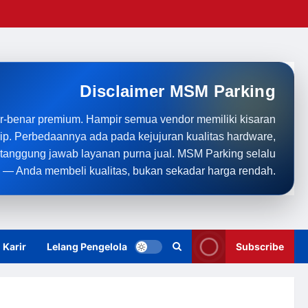
Disclaimer MSM Parking
r-benar premium. Hampir semua vendor memiliki kisaran
rip. Perbedaannya ada pada kejujuran kualitas hardware,
anggung jawab layanan purna jual. MSM Parking selalu
 — Anda membeli kualitas, bukan sekadar harga rendah.
Karir
Lelang Pengelola
Subscribe