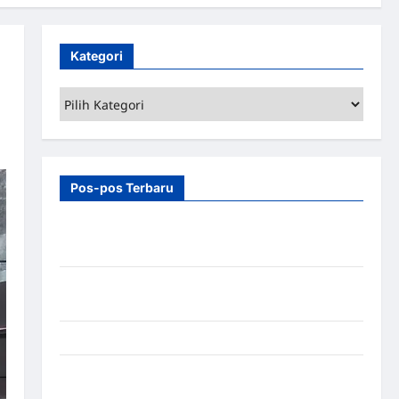
Kategori
Kategori
Pos-pos Terbaru
7 Manfaat Swing Gate Barrier untuk Tempat
Wisata Modern
Palang Parkir Otomatis – Solusi Canggih & Aman
Modern
Pemasangan Palang Parkir di Pabrik Gula Tegal
Sistem Parkir manless Portable: Solusi Modern
untuk Manajemen Parkir Fleksibel dan Efisien