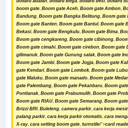
bollard adalah
,
bollard Bega
,
bollard besi
,
bollard b
boom gate
,
Boom gate Aceh
,
Boom gate Ambon
,
Bo
Bandung
,
Boom gate Bangka Belitung
,
Boom gate 
Boom gate Banten
,
Boom gate Bantul
,
Boom gate 
Bekasi
,
Boom gate Bengkulu
,
Boom gate Bima
,
Boo
Boom gate cengkareng
,
Boom gate cibinong
,
Boom
Boom gate cimahi
,
Boom gate cirebon
,
Boom gate
gilimanuk
,
Boom gate Gunung salak
,
Boom gate In
Boom gate Jambi
,
Boom gate Jogja
,
Boom gate Kal
gate Kendari
,
Boom gate Lombok
,
Boom gate Lubu
gate Maluku
,
Boom gate manado
,
Boom gate Meda
gate Palembang
,
Boom gate Pekanbaru
,
Boom gate
Pontianak
,
Boom gate Prabumulih
,
Boom gate Prob
Boom gate RIAU
,
Boom gate Semarang
,
Boom gate
Brizzi BRI
,
Buleleng
,
camera parkir
,
cara kerja mesi
palang parkir
,
cara kerja parkir otomatis
,
cara menga
X-ray
,
cara setting boom gate
,
turnstile
/">
card read