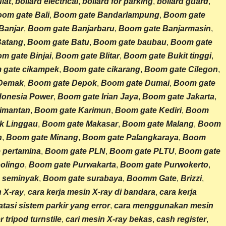
ulat
,
bollard electrical
,
bollard for parking
,
bollard guard
,
om gate Bali
,
Boom gate Bandarlampung
,
Boom gate
Banjar
,
Boom gate Banjarbaru
,
Boom gate Banjarmasin
,
Batang
,
Boom gate Batu
,
Boom gate baubau
,
Boom gate
m gate Binjai
,
Boom gate Blitar
,
Boom gate Bukit tinggi
,
 gate cikampek
,
Boom gate cikarang
,
Boom gate Cilegon
,
 Demak
,
Boom gate Depok
,
Boom gate Dumai
,
Boom gate
donesia Power
,
Boom gate Irian Jaya
,
Boom gate Jakarta
,
imantan
,
Boom gate Karimun
,
Boom gate Kediri
,
Boom
k Linggau
,
Boom gate Makasar
,
Boom gate Malang
,
Boom
n
,
Boom gate Minang
,
Boom gate Palangkaraya
,
Boom
 pertamina
,
Boom gate PLN
,
Boom gate PLTU
,
Boom gate
olingo
,
Boom gate Purwakarta
,
Boom gate Purwokerto
,
 seminyak
,
Boom gate surabaya
,
Boomm Gate
,
Brizzi
,
n X-ray
,
cara kerja mesin X-ray di bandara
,
cara kerja
tasi sistem parkir yang error
,
cara menggunakan mesin
er
tripod turnstile
,
cari mesin X-ray bekas
,
cash register
,