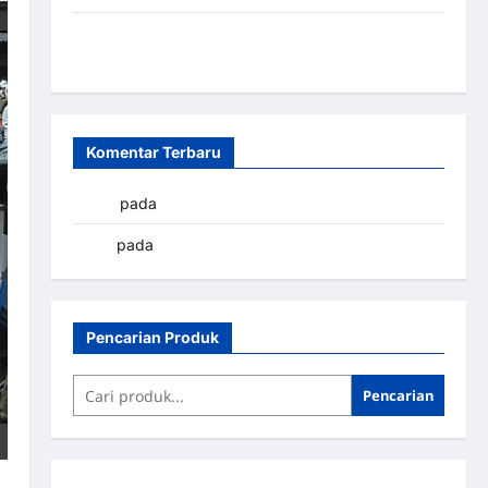
Sistem Parkir Otomatis Portabel Semi Manless:
Solusi Cerdas Era Digital di Indonesia
Komentar Terbaru
yapto
pada
Palang parkir Banjarbaru
renni
pada
Palang parkir Banjarbaru
Pencarian Produk
Pencarian