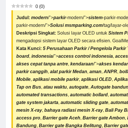
0
(
0
)
Judul:
modern
/">
parkir
-modern/">
sistem
-parkir-mode
parkir-modern/">
Solusi
msmparking.com
/tag/layar-ol
Deskripsi Singkat:
Solusi layar OLED untuk
Sistem P
mengadopsi sistem layar OLED secara efisien. GoalMe
Kata Kunci:
5 Perusahaan Parkir / Pengelola Parkir
board
,
indonesia
/">
access control indonesia
,
acces
akses cepat tanpa antre
,
kendaraan
/">
akses kenda
parkir canggih
,
alat parkir Medan
,
aman
,
ANPR
,
bol
Mobile
,
aplikasi mobile parkir
,
aplikasi OLED
,
Aplika
Tap on Bus
,
atau waktu
,
autogate
,
Autogate bandu
automated transactions
,
automatic bollard
,
automat
gate system jakarta
,
automatic
sliding gate
,
automat
mesin X-ray
,
bahaya
radiasi mesin X-ray
,
Bali Pay B
access pro
,
Barrier gate Aceh
,
Barrier gate Ambon
,
Bandung
,
Barrier gate Bangka Belitung
,
Barrier gat