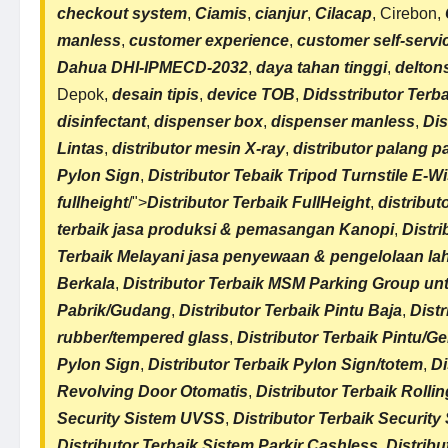
checkout system
,
Ciamis
,
cianjur
,
Cilacap
, Cirebon,
manless
,
customer experience
,
customer self-servi
Dahua DHI-IPMECD-2032
,
daya tahan tinggi
,
delton
Depok,
desain tipis
,
device TOB
,
Didsstributor Terb
disinfectant
,
dispenser box
,
dispenser manless
,
Dis
Lintas
,
distributor mesin X-ray
,
distributor palang pa
Pylon Sign
,
Distributor Tebaik Tripod Turnstile E-W
fullheight
/">
Distributor Terbaik FullHeight
,
distribut
terbaik
jasa produksi & pemasangan Kanopi
,
Distri
Terbaik Melayani jasa penyewaan & pengelolaan lah
Berkala
,
Distributor Terbaik
MSM Parking
Group unt
Pabrik/Gudang
,
Distributor Terbaik Pintu Baja
,
Distr
rubber/tempered glass
,
Distributor Terbaik Pintu/G
Pylon Sign
,
Distributor Terbaik Pylon Sign/totem
,
Di
Revolving Door Otomatis
,
Distributor Terbaik
Rolli
Security Sistem UVSS
,
Distributor Terbaik Security
Distributor Terbaik
Sistem Parkir Cashless
,
Distribu