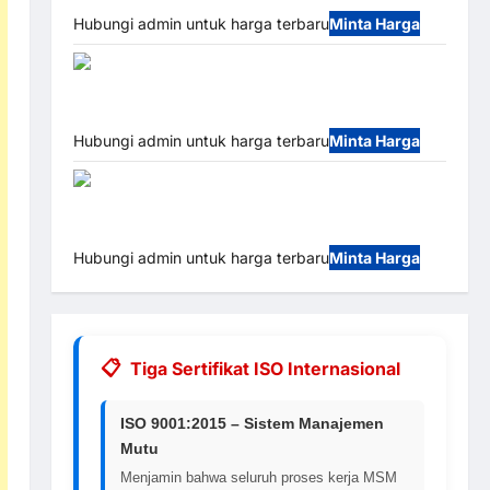
Hubungi admin untuk harga terbaru
Minta Harga
Palang Parkir
Otomatis / Barrier Gate M Gate – Heavy Duty &
High Speed
Hubungi admin untuk harga terbaru
Minta Harga
Paket
Sistem Parkir Cashless Tap & Go M Gate |
Integrasi E-Money & RFID Ultra-Fast
Hubungi admin untuk harga terbaru
Minta Harga
Tiga Sertifikat ISO Internasional
ISO 9001:2015 – Sistem Manajemen
Mutu
Menjamin bahwa seluruh proses kerja MSM