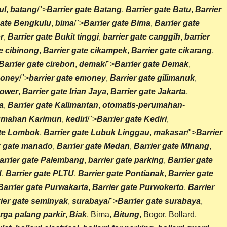
ul
,
batang
/">
Barrier gate Batang
,
Barrier gate Batu
,
Barrier
gate Bengkulu
,
bima
/">
Barrier gate Bima
,
Barrier gate
r
,
Barrier gate Bukit tinggi
,
barrier gate canggih
,
barrier
te cibinong
,
Barrier gate cikampek
,
Barrier gate cikarang
,
Barrier gate cirebon
,
demak
/">
Barrier gate Demak
,
oney
/">
barrier gate emoney
,
Barrier gate gilimanuk
,
Power
,
Barrier gate Irian Jaya
,
Barrier gate Jakarta
,
a
,
Barrier gate Kalimantan
,
otomatis
-
perumahan
-
mahan Karimun
,
kediri
/">
Barrier gate Kediri
,
ate Lombok
,
Barrier gate Lubuk Linggau
,
makasar
/">
Barrier
r gate manado
,
Barrier gate Medan
,
Barrier gate Minang
,
arrier gate Palembang
,
barrier gate parking
,
Barrier gate
N
,
Barrier gate PLTU
,
Barrier gate Pontianak
,
Barrier gate
Barrier gate Purwakarta
,
Barrier gate Purwokerto
,
Barrier
ier gate seminyak
,
surabaya
/">
Barrier gate surabaya
,
rga palang parkir
,
Biak
, Bima,
Bitung
, Bogor, Bollard,