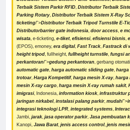
Terbaik
Sistem Parkir RFID
,
Distributor Terbaik
Sist
Parking Rotary
,
Distributor Terbaik Sistem X-Ray S
ticketing
/">
Distributor Terbaik Tripod Turnstile E-Ti
Distributorbarrier gate indonesia
,
door access
,
e m
wisata
, e-ticketing,
e-tiket
,
efisiensi
,
efisiensi bisnis
,
e
(EPOS), emoney,
era digital
,
Fast Track
,
Fastrack di
height tripod
, fullheight,
fullheight turnstile
,
fungsi an
perkantoran
/">
gedung perkantoran
, gerbang otomat
automatic gate
,
harga automatic sliding gate
,
harga 
trotoar
,
Harga Kompetitif
,
harga mesin X-ray
,
harga
mesin X-ray cargo
,
harga
mesin X-ray rumah sakit
,
imigrasi
, Indonesia,
information kiosk
,
infrastruktur 
jaringan nirkabel
,
instalasi palang parkir
,
mudah
/">
i
integrasi teknologi LPR
,
integrated systems
,
Interac
Jambi,
jarak
,
jasa operator parkir
,
Jasa pembuatan k
Kanopi,
Jawa Barat
,
jenis access control
,
jenis mesi