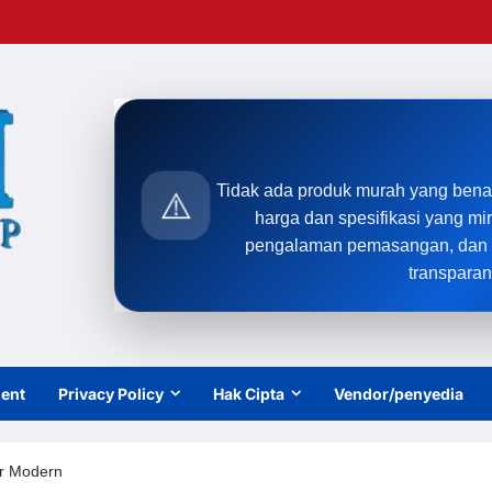
Tidak ada produk murah yang bena
⚠️
harga dan spesifikasi yang mi
pengalaman pemasangan, dan t
transparan
ient
Privacy Policy
Hak Cipta
Vendor/penyedia
ir Modern