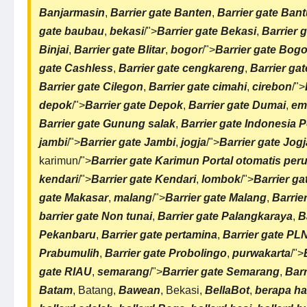
Banjarmasin
,
Barrier gate Banten
,
Barrier gate Bant
gate baubau
,
bekasi
/">
Barrier gate Bekasi
,
Barrier 
Binjai
,
Barrier gate Blitar
,
bogor
/">
Barrier gate Bogo
gate Cashless
,
Barrier gate cengkareng
,
Barrier ga
Barrier gate Cilegon
,
Barrier gate cimahi
,
cirebon
/">
depok
/">
Barrier gate Depok
,
Barrier gate Dumai
,
em
Barrier gate Gunung salak
,
Barrier gate Indonesia 
jambi
/">
Barrier gate Jambi
,
jogja
/">
Barrier gate Jogj
karimun/">
Barrier gate Karimun
Portal otomatis
peru
kendari
/">
Barrier gate Kendari
,
lombok
/">
Barrier g
gate Makasar
,
malang
/">
Barrier gate Malang
,
Barrie
barrier gate Non tunai
,
Barrier gate Palangkaraya
,
B
Pekanbaru
,
Barrier gate pertamina
,
Barrier gate PL
Prabumulih
,
Barrier gate Probolingo
,
purwakarta
/">
gate RIAU
,
semarang
/">
Barrier gate Semarang
,
Barr
Batam
, Batang,
Bawean
, Bekasi,
BellaBot
,
berapa ha