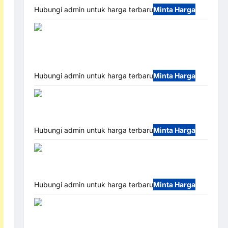
Hubungi admin untuk harga terbaru
Minta Harga
Jual Mesin Pintu Kaca Otomatis (Automatic Glass
Door) Merk Hirson
Hubungi admin untuk harga terbaru
Minta Harga
Jual Palang Parkir / Barrier
Gate M Gate DC Motor: Solusi Sistem Parkir
Tangguh dan Modern
Hubungi admin untuk harga terbaru
Minta Harga
Mobile
Portable Semi Manless Parking System – Smart
Parking All-in-One
Hubungi admin untuk harga terbaru
Minta Harga
Harga Barrier Gate
CAME Italy Terbaru 2026 Franco Bandung | MSM
Parking