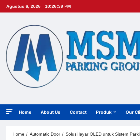
Skip
Agustus 6, 2026
10:26:40 PM
to
content
Home
About Us
Contact
Produk
Our Cl
Home
Automatic Door
Solusi layar OLED untuk Sistem Park