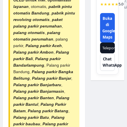
OLED untuk ritel
,
optimalisasi
7
★★★★★
5.0
·
layanan
, otomatis,
pabrik
pintu
u
otomatis Bandung
,
pabrik pintu
Buka
revolving otomatis
,
paket
di
palang parkir perumahan
,
Google
palang otomatis
,
palang
Maps
otomatis perumahan
, palang
parkir,
Palang parkir Aceh
,
Telepon
Palang parkir Ambon
,
Palang
parkir Bali
,
Palang parkir
Chat
WhatsApp
Bandarlampung
, Palang parkir
Bandung,
Palang parkir Bangka
Belitung
,
Palang parkir Banjar
,
Palang parkir Banjarbaru
,
Palang parkir Banjarmasin
,
Palang parkir Banten
,
Palang
parkir Bantul
,
Palang Parkir
Batam
,
Palang parkir Batang
,
Palang parkir Batu
,
Palang
parkir baubau
,
Palang parkir