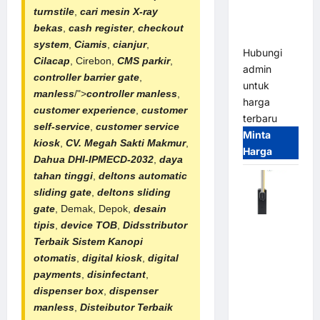
Smart
turnstile
,
cari mesin X-ray
Parking
bekas
,
cash register
,
checkout
All-in-One
system
,
Ciamis
,
cianjur
,
Hubungi
Cilacap
, Cirebon,
CMS parkir
,
admin
controller barrier gate
,
untuk
manless
/">
controller manless
,
harga
customer experience
,
customer
terbaru
self-service
,
customer service
Minta
kiosk
,
CV. Megah Sakti Makmur
,
Harga
Dahua DHI-IPMECD-2032
,
daya
tahan tinggi
,
deltons automatic
sliding gate
,
deltons sliding
gate
, Demak, Depok,
desain
tipis
,
device TOB
,
Didsstributor
Harga
Terbaik
Sistem Kanopi
Barrier
otomatis
,
digital kiosk
,
digital
Gate CAME
payments
,
disinfectant
,
Italy
dispenser box
,
dispenser
Terbaru
manless
,
Disteibutor Terbaik
2026