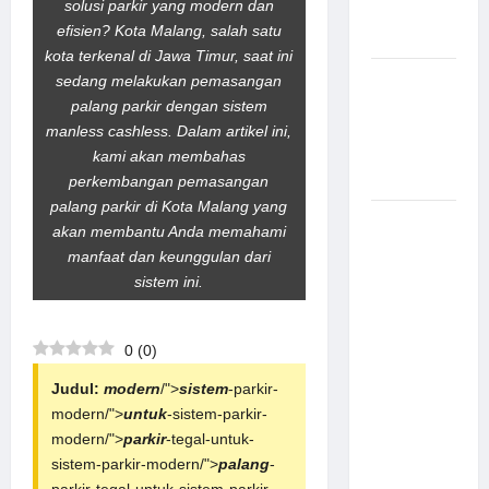
solusi parkir yang modern dan
Aman
efisien? Kota Malang, salah satu
Modern
kota terkenal di Jawa Timur, saat ini
Pemasangan
sedang melakukan pemasangan
Palang
palang parkir dengan sistem
Parkir di
manless cashless. Dalam artikel ini,
Pabrik
kami akan membahas
Gula Tegal
perkembangan pemasangan
palang parkir di Kota Malang yang
Sistem
akan membantu Anda memahami
Parkir
manfaat dan keunggulan dari
manless
sistem ini.
Portable:
Solusi
Modern
0
(
0
)
untuk
Judul:
modern
/">
sistem
-parkir-
Manajemen
modern/">
untuk
-sistem-parkir-
Parkir
modern/">
parkir
-tegal-untuk-
Fleksibel
sistem-parkir-modern/">
palang
-
dan Efisien