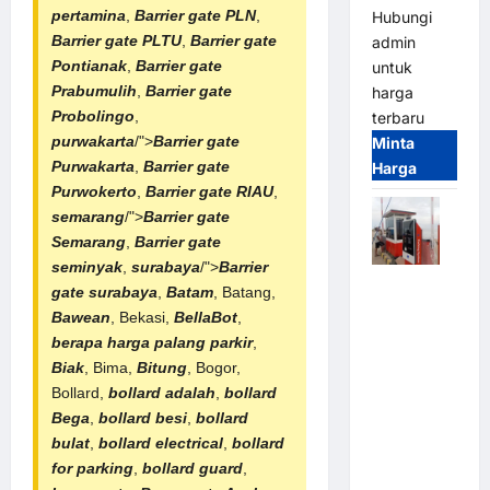
pertamina
,
Barrier gate PLN
,
Hubungi
Barrier gate PLTU
,
Barrier gate
admin
Pontianak
,
Barrier gate
untuk
Prabumulih
,
Barrier gate
harga
Probolingo
,
terbaru
purwakarta
/">
Barrier gate
Minta
Purwakarta
,
Barrier gate
Harga
Purwokerto
,
Barrier gate RIAU
,
semarang
/">
Barrier gate
Semarang
,
Barrier gate
seminyak
,
surabaya
/">
Barrier
Paket
gate surabaya
,
Batam
, Batang,
Sistem
Bawean
, Bekasi,
BellaBot
,
Parkir Semi
berapa harga palang parkir
,
Manless
Biak
, Bima,
Bitung
, Bogor,
MSM – 2 In
Bollard,
bollard adalah
,
bollard
2 Out |
Bega
,
bollard besi
,
bollard
Solusi
bulat
,
bollard electrical
,
bollard
Parkir
for parking
,
bollard guard
,
Terintegrasi