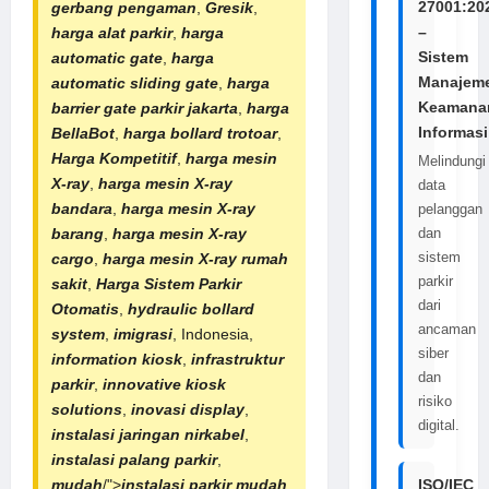
27001:20
gerbang pengaman
,
Gresik
,
–
harga alat parkir
,
harga
Sistem
automatic gate
,
harga
Manajem
automatic sliding gate
,
harga
Keamana
barrier gate parkir jakarta
,
harga
Informasi
BellaBot
,
harga bollard trotoar
,
Harga Kompetitif
,
harga mesin
Melindungi
X-ray
,
harga
mesin X-ray
data
bandara
,
harga
mesin X-ray
pelanggan
barang
,
harga mesin X-ray
dan
sistem
cargo
,
harga
mesin X-ray rumah
parkir
sakit
,
Harga
Sistem Parkir
dari
Otomatis
,
hydraulic bollard
ancaman
system
,
imigrasi
, Indonesia,
siber
information kiosk
,
infrastruktur
dan
parkir
,
innovative kiosk
risiko
solutions
,
inovasi display
,
digital.
instalasi jaringan nirkabel
,
instalasi palang parkir
,
mudah
/">
instalasi parkir mudah
,
ISO/IEC