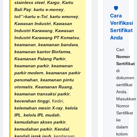
stainless steel
,
Kargo
,
Kartu
🛡️
Bali Pay
,
kartu e-money
,
Cara
tol
/">
kartu e-Tol
,
kartu emoney
,
Verifikasi
Kawasan Industri
,
Kawasan
Sertifikat
Industri Karawang
,
Kawasan
Anda
Industri Karawang
PT Komatsu
,
keamanan
,
keamanan bandara
,
Cari
keamanan kantor Biofarma
,
Nomor
Keamanan Palang Parkir
,
Sertifikat
keamanan parkir
,
keamanan
di
parkir modern
,
keamanan
parkir
dokumen
perumahan
,
keamanan
pintu
sertifikat
otomatis
,
Keamanan Ruang
,
Anda.
keamanan transaksi parkir
,
Masukkan
kecerahan tinggi
, Kediri,
Nomor
kelemahan mesin X-ray
,
kelola
Sertifikat
IPL
,
kelola IPL mudah
,
ke
kemudahan akses parkir
,
dalam
kemudahan parkir
,
Kendal
,
kolom
kendali jarak jauh
, kendaraan,