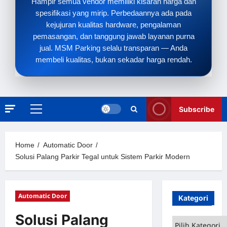
Hampir semua vendor memiliki kisaran harga dan
spesifikasi yang mirip. Perbedaannya ada pada
kejujuran kualitas hardware, pengalaman
pemasangan, dan tanggung jawab layanan purna
jual. MSM Parking selalu transparan — Anda
membeli kualitas, bukan sekadar harga rendah.
Subscribe
Primary
Menu
Home
Automatic Door
Solusi Palang Parkir Tegal untuk Sistem Parkir Modern
Automatic Door
Kategori
Solusi Palang
Kategori