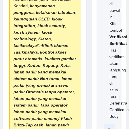
di
Kendari,
kenyamanan
bawah
pengguna
,
ketahanan tabrakan
,
ini.
keunggulan OLED
,
kiosk
Klik
integration
,
kiosk security
,
tombol
kiosk system
,
kiosk
Verifikasi
technology
,
Klaten
,
Sertifikat
.
tasikmalaya
/">
Klinik Idaman
Hasil
Tasikmalaya
,
kontrol akses
verifikasi
pintu otomatis
,
kualitas gambar
akan
tinggi
,
Kudus
,
Kupang
,
Kuta
,
langsung
lahan parkir yang memakai
tampil
sistem
parkir Non tunai
,
lahan
di
parkir yang memakai sistem
situs
parkir Otomatis tanpa operator
,
resmi
lahan parkir yang memakai
Defenstra
sistem parkir Tapa operator
,
Certificati
lahan parkir yang memakai
Body.
software parkir
emoney-Flash-
Brizzi-
Tap cash
,
lahan parkir