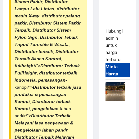
Sistem Parkir
,
Distributor
Franco
Lampu Lalu Lintas
,
distributor
Bandung |
mesin X-ray
,
distributor palang
MSM
parkir
,
Distributor
Sistem Parkir
Parking
Terbaik
,
Distributor
Sistem
Hubungi
Pylon Sign
,
Distributor Tebaik
admin
Tripod Turnstile E-Wisata
,
untuk
Distributor terbaik
,
Distributor
harga
Terbaik Akses Kontrol
,
terbaru
fullheight
/">
Distributor Terbaik
Minta
FullHeight
,
distributor terbaik
Harga
indonesia
,
pemasangan
-
kanopi/">
Distributor terbaik
jasa
produksi & pemasangan
Kanopi
,
Distributor terbaik
Palang
Kanopi
,
pengelolaan
-lahan-
Parkir
parkir/">
Distributor Terbaik
Otomatis /
Melayani jasa penyewaan &
Barrier
pengelolaan lahan parkir
,
Gate M
Distributor Terbaik Melayani