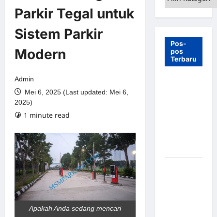
Parkir Tegal untuk
Sistem Parkir
Pos-
Modern
pos
Terbaru
Admin
7 Manfaat
Mei 6, 2025 (Last updated: Mei 6,
Swing Gate
2025)
Barrier
1 minute read
untuk
Tempat
Wisata
Modern
Palang
Parkir
Otomatis –
Solusi
Apakah Anda sedang mencari
Canggih &