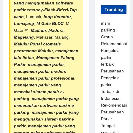
yang menggunakan software
Tranding
parkir emoney-Flash-Brizzi-Tap
cash
, Lombok,
loop detector
,
msm
Lumajang
,
M Gate BLDC
, M
parking
Gate ™,
Madiun
,
Madura
,
Group
Magelang
, Makasar, Malang,
Rekomendasi
Maluku
Portal otomatis
Pengelola
perumahan
Maluku
,
manajemen
parkir
lalu lintas
,
Manajemen Palang
terbaik
Parkir
,
manajemen parkir
,
Perusahaan
manajemen parkir modern
,
Pengelola
manajemen parkir profesional
,
parkir
manajemen parkir yang
Terbaik di
memakai sistem parkir e-
Indonesia
parking
,
manajemen parkir yang
Rekomendasi
menerapkan software parkir e-
Perusahaan
parking
,
manajemen parkir yang
Parkir
menggunakan sistem parkir e
Tempat
parkir
,
manajemen parkir yang
sewa alat
menggunakan software parkir