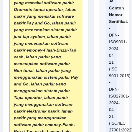
🔎
yang memakai software parkir
Contoh
Otomatis tanpa operator
,
lahan
Nomor
parkir yang memakai software
Sertifikat:
parkir Pay and Go
,
lahan parkir
•
yang menerapkan sistem parkir
DFN-
just tap system
,
lahan parkir
ISO9001-
yang menerapkan software
2024-
parkir emoney-Flash-Brizzi-Tap
04-
cash
,
lahan parkir yang
21
menerapkan software parkir
(ISO
Non tunai
,
lahan parkir yang
9001:2015)
menggunakan sistem parkir Pay
•
and Go
,
lahan parkir yang
DFN-
menggunakan sistem parkir
ISO27001-
Tapa operator
,
lahan parkir
2024-
yang menggunakan software
04-
parkir elektronik parkir
,
lahan
21
parkir yang menggunakan
(ISO/IEC
software parkir emoney-Flash-
27001:2022
Brizzi-Tap cash
,
Lampu Lalu