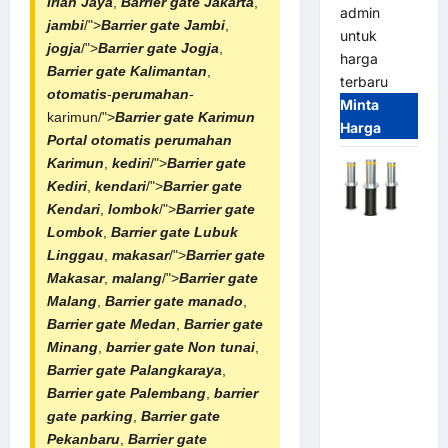
Irian Jaya
,
Barrier gate Jakarta
,
admin
jambi
/">
Barrier gate Jambi
,
untuk
jogja
/">
Barrier gate Jogja
,
harga
Barrier gate Kalimantan
,
terbaru
otomatis
-
perumahan
-
Minta
karimun/">
Barrier gate Karimun
Harga
Portal otomatis
perumahan
Karimun
,
kediri
/">
Barrier gate
Kediri
,
kendari
/">
Barrier gate
Kendari
,
lombok
/">
Barrier gate
Lombok
,
Barrier gate Lubuk
Automatic
Linggau
,
makasar
/">
Barrier gate
Hydraulic
Makasar
,
malang
/">
Barrier gate
Bollard
Malang
,
Barrier gate manado
,
MSM |
Barrier gate Medan
,
Barrier gate
Pengaman
Minang
,
barrier gate Non tunai
,
Kendaraan
Barrier gate Palangkaraya
,
Heavy Duty
Barrier gate Palembang
,
barrier
Tahan
gate parking
,
Barrier gate
Banjir
Pekanbaru
,
Barrier gate
(IP68)