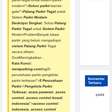
parkir-tegal-untuk-sistem-parkir-
Sistem
modern/">
Solusi
parkir
-barrier-
Parkir
gate/">
Palang Parkir
Tegal
untuk
Otomatis
Sistem
Parkir Modern
Portabel
Deskripsi Singkat:
Solusi
Palang
Semi
Parkir Tegal
untuk
Sistem Parkir
Manless:
ModernProblemBanyak lokasi
Solusi
parkir yang belum mengadopsi
Cerdas Era
sistem Palang Parkir
Tegal
Digital di
secara efisien.
Indonesia
GoalMeningkatkan…
Kata Kunci:
msmparking.com
/tag/5-
perusahaan-parkir-pengelola-
Komentar
parkir-terbesar/">
5 Perusahaan
Terbaru
Parkir / Pengelola Parkir
Terbesar
,
acara pameran
,
acces
yapto
pada
control
,
access control board
,
Palang
indonesia
/">
access control
parkir
indonesia
,
access control
Banjarbaru