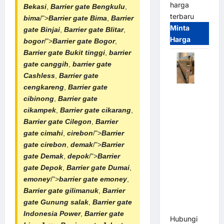
harga
Bekasi
,
Barrier gate Bengkulu
,
terbaru
bima
/">
Barrier gate Bima
,
Barrier
Minta
gate Binjai
,
Barrier gate Blitar
,
Harga
bogor
/">
Barrier gate Bogor
,
Barrier gate Bukit tinggi
,
barrier
gate canggih
,
barrier gate
Cashless
,
Barrier gate
cengkareng
,
Barrier gate
Automatic
cibinong
,
Barrier gate
Folding
cikampek
,
Barrier gate cikarang
,
Gate |
Barrier gate Cilegon
,
Barrier
Pagar
gate cimahi
,
cirebon
/">
Barrier
Pintu Lipat
gate cirebon
,
demak
/">
Barrier
Otomatis
gate Demak
,
depok
/">
Barrier
Stainless
gate Depok
,
Barrier gate Dumai
,
Steel &
emoney
/">
barrier gate emoney
,
Aluminium
Barrier gate gilimanuk
,
Barrier
(Hongmen
gate Gunung salak
,
Barrier gate
Style)
Indonesia Power
,
Barrier gate
Hubungi