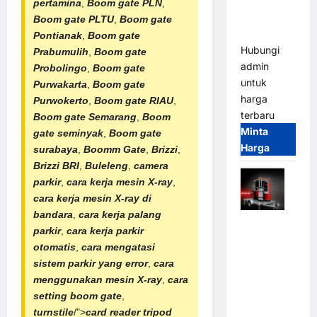
Tangguh
pertamina
,
Boom gate PLN
,
dan
Boom gate PLTU
,
Boom gate
Modern
Pontianak
,
Boom gate
Hubungi
Prabumulih
,
Boom gate
admin
Probolingo
,
Boom gate
untuk
Purwakarta
,
Boom gate
harga
Purwokerto
,
Boom gate RIAU
,
terbaru
Boom gate Semarang
,
Boom
Minta
gate seminyak
,
Boom gate
Harga
surabaya
,
Boomm Gate
,
Brizzi
,
Brizzi BRI
,
Buleleng
,
camera
parkir
,
cara kerja mesin X-ray
,
cara kerja mesin X-ray di
bandara
,
cara kerja palang
Mobile
parkir
,
cara kerja parkir
Portable
otomatis
,
cara mengatasi
Semi
sistem parkir yang error
,
cara
Manless
menggunakan mesin X-ray
,
cara
Parking
setting boom gate
,
System –
turnstile
/">
card reader
tripod