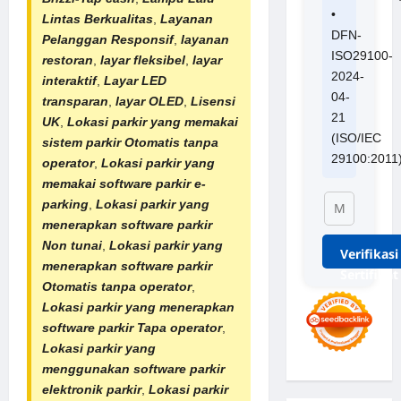
•
Lintas Berkualitas
,
Layanan
DFN-
Pelanggan Responsif
,
layanan
ISO29100-
restoran
,
layar fleksibel
,
layar
2024-
interaktif
,
Layar LED
04-
transparan
,
layar OLED
,
Lisensi
21
UK
,
Lokasi parkir yang memakai
(ISO/IEC
sistem parkir Otomatis tanpa
29100:2011
operator
,
Lokasi parkir yang
memakai software parkir e-
parking
,
Lokasi parkir yang
menerapkan software parkir
Non tunai
,
Lokasi parkir yang
Verifikasi
menerapkan software parkir
Sertifikat
Otomatis tanpa operator
,
Lokasi parkir yang menerapkan
software parkir Tapa operator
,
Lokasi parkir yang
menggunakan software parkir
elektronik parkir
,
Lokasi parkir