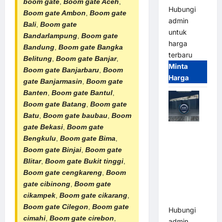
boom gate
,
Boom gate Aceh
,
Hubungi
Boom gate Ambon
,
Boom gate
admin
Bali
,
Boom gate
untuk
Bandarlampung
,
Boom gate
harga
Bandung
,
Boom gate Bangka
terbaru
Belitung
,
Boom gate Banjar
,
Minta
Boom gate Banjarbaru
,
Boom
Harga
gate Banjarmasin
,
Boom gate
Banten
,
Boom gate Bantul
,
Boom gate Batang
,
Boom gate
Batu
,
Boom gate baubau
,
Boom
gate Bekasi
,
Boom gate
Jual Mesin
Bengkulu
,
Boom gate Bima
,
Pintu Kaca
Boom gate Binjai
,
Boom gate
Otomatis
Blitar
,
Boom gate Bukit tinggi
,
(Automatic
Boom gate cengkareng
,
Boom
Glass
gate cibinong
,
Boom gate
Door) Merk
cikampek
,
Boom gate cikarang
,
Hirson
Boom gate Cilegon
,
Boom gate
Hubungi
cimahi
,
Boom gate cirebon
,
admin