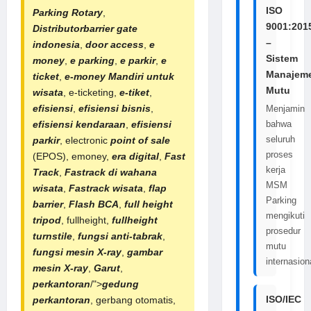
ISO
Parking Rotary
,
9001:201
Distributorbarrier gate
–
indonesia
,
door access
,
e
Sistem
money
,
e parking
,
e parkir
,
e
Manajem
ticket
,
e-money Mandiri untuk
Mutu
wisata
, e-ticketing,
e-tiket
,
efisiensi
,
efisiensi bisnis
,
Menjamin
efisiensi kendaraan
,
efisiensi
bahwa
seluruh
parkir
, electronic
point of sale
proses
(EPOS), emoney,
era digital
,
Fast
kerja
Track
,
Fastrack di wahana
MSM
wisata
,
Fastrack wisata
,
flap
Parking
barrier
,
Flash BCA
,
full height
mengikuti
tripod
, fullheight,
fullheight
prosedur
turnstile
,
fungsi anti-tabrak
,
mutu
fungsi mesin X-ray
,
gambar
internasion
mesin X-ray
,
Garut
,
perkantoran
/">
gedung
ISO/IEC
perkantoran
, gerbang otomatis,