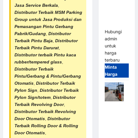
Gate –
Jasa Service Berkala
,
Heavy Duty
Distributor Terbaik
MSM Parking
& High
Group untuk Jasa Produksi dan
Speed
Pemasangan Pintu Gerbang
Hubungi
Pabrik/Gudang
,
Distributor
admin
Terbaik Pintu Baja
,
Distributor
untuk
Terbaik Pintu Darurat
,
harga
Distributor terbaik Pintu kaca
terbaru
rubber/tempered glass
,
Minta
Distributor Terbaik
Harga
Pintu/Gerbang & Pintu/
Gerbang
Otomatis
,
Distributor Terbaik
Pylon Sign
,
Distributor Terbaik
Pylon Sign/totem
,
Distributor
Terbaik
Revolving Door
,
Paket
Distributor Terbaik Revolving
Sistem
Door Otomatis
,
Distributor
Parkir
Terbaik
Rolling Door & Rolling
Cashless
Door Otomatis
,
Tap & Go M