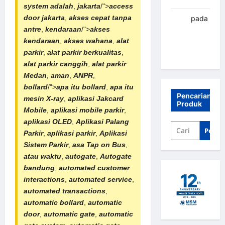
system adalah
,
jakarta
/">
access
door jakarta
,
akses cepat tanpa
renni
pada
antre
,
kendaraan
/">
akses
Palang
kendaraan
,
akses wahana
,
alat
parkir
parkir
,
alat parkir berkualitas
,
Banjarbaru
alat parkir canggih
,
alat parkir
Medan
,
aman
,
ANPR
,
bollard
/">
apa itu bollard
,
apa itu
Pencarian
mesin X-ray
,
aplikasi Jakcard
Produk
Mobile
,
aplikasi mobile parkir
,
aplikasi OLED
,
Aplikasi Palang
Penca
Parkir
,
aplikasi parkir
,
Aplikasi
Sistem Parkir
,
asa
Tap on Bus
,
atau waktu
,
autogate
,
Autogate
bandung
,
automated customer
interactions
,
automated service
,
automated transactions
,
automatic bollard
,
automatic
door
,
automatic gate
,
automatic