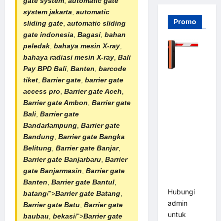
gate system
,
automatic gate
system jakarta
,
automatic
Promo
sliding gate
,
automatic sliding
gate indonesia
,
Bagasi
,
bahan
peledak
,
bahaya mesin X-ray
,
bahaya
radiasi mesin X-ray
,
Bali
Pay BPD Bali
,
Banten
,
barcode
Barrier
tiket
,
Barrier gate
,
barrier gate
Gate PRO
access pro
,
Barrier gate Aceh
,
116 DC |
Barrier gate Ambon
,
Barrier gate
Palang
Bali
,
Barrier gate
Parkir
Bandarlampung
,
Barrier gate
Otomatis
Bandung
,
Barrier gate Bangka
Brushless
Belitung
,
Barrier gate Banjar
,
Adjustable
Barrier gate Banjarbaru
,
Barrier
1.5-6 Detik
gate Banjarmasin
,
Barrier gate
(DZ-2411B)
Banten
,
Barrier gate Bantul
,
Hubungi
batang
/">
Barrier gate Batang
,
admin
Barrier gate Batu
,
Barrier gate
untuk
baubau
,
bekasi
/">
Barrier gate