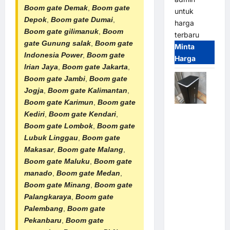
Boom gate Demak
,
Boom gate
untuk
Depok
,
Boom gate Dumai
,
harga
Boom gate gilimanuk
,
Boom
terbaru
gate Gunung salak
,
Boom gate
Minta
Indonesia Power
,
Boom gate
Harga
Irian Jaya
,
Boom gate Jakarta
,
Boom gate Jambi
,
Boom gate
Jogja
,
Boom gate Kalimantan
,
Boom gate Karimun
,
Boom gate
Jual
Kediri
,
Boom gate Kendari
,
Palang
Boom gate Lombok
,
Boom gate
Parkir /
Lubuk Linggau
,
Boom gate
Barrier
Makasar
,
Boom gate Malang
,
Gate M
Boom gate Maluku
,
Boom gate
Gate DC
manado
,
Boom gate Medan
,
Motor:
Boom gate Minang
,
Boom gate
Solusi
Palangkaraya
,
Boom gate
Sistem
Palembang
,
Boom gate
Parkir
Pekanbaru
,
Boom gate