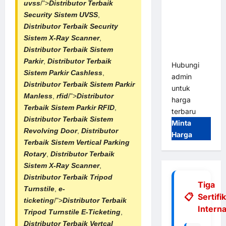
uvss
/">
Distributor Terbaik
Gate |
Security Sistem UVSS
,
Integrasi
Distributor Terbaik Security
E-Money &
Sistem X-Ray Scanner
,
RFID Ultra-
Distributor Terbaik Sistem
Fast
Parkir
,
Distributor Terbaik
Hubungi
Sistem Parkir Cashless
,
admin
Distributor Terbaik
Sistem Parkir
untuk
Manless
,
rfid
/">
Distributor
harga
Terbaik
Sistem Parkir RFID
,
terbaru
Distributor Terbaik
Sistem
Minta
Revolving Door
,
Distributor
Harga
Terbaik
Sistem Vertical Parking
Rotary
,
Distributor Terbaik
Sistem X-Ray Scanner
,
Distributor Terbaik Tripod
Tiga
Turnstile
,
e-
Sertifi
ticketing
/">
Distributor Terbaik
Interna
Tripod Turnstile E-Ticketing
,
Distributor Terbaik Vertcal