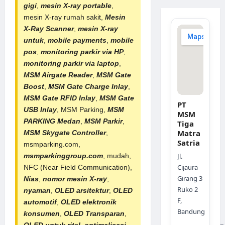
gigi
,
mesin X-ray portable
,
mesin X-ray rumah sakit,
Mesin
X-Ray Scanner
,
mesin X-ray
untuk
,
mobile payments
,
mobile
pos
,
monitoring parkir via HP
,
monitoring parkir via laptop
,
MSM Airgate Reader
,
MSM Gate
Boost
,
MSM Gate Charge Inlay
,
MSM Gate RFID Inlay
,
MSM Gate
PT
USB Inlay
,
MSM Parking
,
MSM
MSM
PARKING Medan
,
MSM Parkir
,
Tiga
Matra
MSM Skygate Controller
,
Satria
msmparking.com,
msmparkinggroup.com
, mudah,
Jl.
Cijaura
NFC (Near Field Communication),
Girang 3
Nias
,
nomor mesin X-ray
,
Ruko 2
nyaman
,
OLED arsitektur
,
OLED
F,
automotif
,
OLED elektronik
Bandung
konsumen
,
OLED Transparan
,