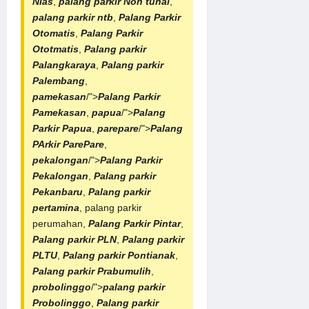
NIas
,
palang parkir Non tunai
,
palang parkir ntb
,
Palang Parkir
Otomatis
,
Palang Parkir
Ototmatis
,
Palang parkir
Palangkaraya
,
Palang parkir
Palembang
,
pamekasan
/">
Palang Parkir
Pamekasan
,
papua
/">
Palang
Parkir Papua
,
parepare
/">
Palang
PArkir ParePare
,
pekalongan
/">
Palang Parkir
Pekalongan
,
Palang parkir
Pekanbaru
,
Palang parkir
pertamina
, palang parkir
perumahan,
Palang Parkir Pintar
,
Palang parkir PLN
,
Palang parkir
PLTU
,
Palang parkir Pontianak
,
Palang parkir Prabumulih
,
probolinggo
/">
palang parkir
Probolinggo
,
Palang parkir