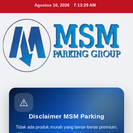
Skip
Agustus 10, 2026
7:13:31 AM
to
content
⚠️
Disclaimer MSM Parking
Tidak ada produk murah yang benar-benar premium.