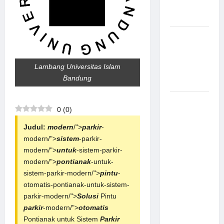
Aman
Modern
Pemasangan
Palang
Parkir di
Lambang Universitas Islam
Pabrik
Bandung
Gula Tegal
Sistem
0
(
0
)
Parkir
manless
Judul:
modern
/">
parkir
-
Portable:
modern/">
sistem
-parkir-
Solusi
modern/">
untuk
-sistem-parkir-
Modern
modern/">
pontianak
-untuk-
untuk
sistem-parkir-modern/">
pintu
-
Manajemen
otomatis-pontianak-untuk-sistem-
Parkir
parkir-modern/">
Solusi
Pintu
Fleksibel
parkir
-modern/">
otomatis
dan Efisien
Pontianak untuk Sistem
Parkir