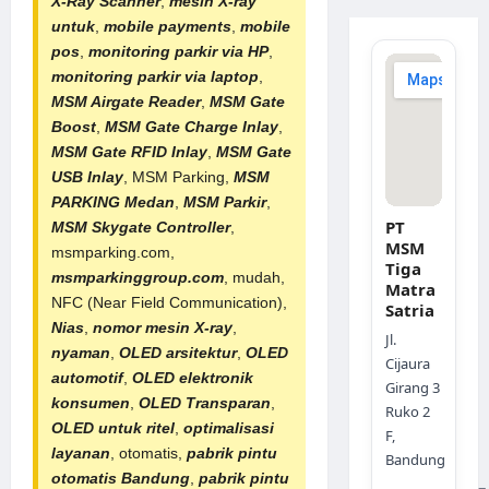
X-Ray Scanner
,
mesin X-ray
untuk
,
mobile payments
,
mobile
pos
,
monitoring parkir via HP
,
monitoring parkir via laptop
,
MSM Airgate Reader
,
MSM Gate
Boost
,
MSM Gate Charge Inlay
,
MSM Gate RFID Inlay
,
MSM Gate
USB Inlay
,
MSM Parking
,
MSM
PARKING Medan
,
MSM Parkir
,
PT
MSM Skygate Controller
,
MSM
msmparking.com,
Tiga
msmparkinggroup.com
, mudah,
Matra
NFC (Near Field Communication),
Satria
Nias
,
nomor mesin X-ray
,
Jl.
nyaman
,
OLED arsitektur
,
OLED
Cijaura
automotif
,
OLED elektronik
Girang 3
konsumen
,
OLED Transparan
,
Ruko 2
OLED untuk ritel
,
optimalisasi
F,
layanan
, otomatis,
pabrik
pintu
Bandung
otomatis Bandung
,
pabrik pintu