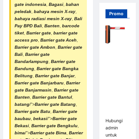
gate indonesia
,
Bagasi
,
bahan
peledak
,
bahaya mesin X-ray
,
Promo
bahaya
radiasi mesin X-ray
,
Bali
Pay BPD Bali
,
Banten
,
barcode
tiket
,
Barrier gate
,
barrier gate
access pro
,
Barrier gate Aceh
,
Barrier gate Ambon
,
Barrier gate
Barrier
Bali
,
Barrier gate
Gate PRO
Bandarlampung
,
Barrier gate
116 DC |
Bandung
,
Barrier gate Bangka
Palang
Belitung
,
Barrier gate Banjar
,
Parkir
Barrier gate Banjarbaru
,
Barrier
Otomatis
gate Banjarmasin
,
Barrier gate
Brushless
Banten
,
Barrier gate Bantul
,
Adjustable
batang
/">
Barrier gate Batang
,
1.5-6 Detik
Barrier gate Batu
,
Barrier gate
(DZ-2411B)
baubau
,
bekasi
/">
Barrier gate
Hubungi
Bekasi
,
Barrier gate Bengkulu
,
admin
bima
/">
Barrier gate Bima
,
Barrier
untuk