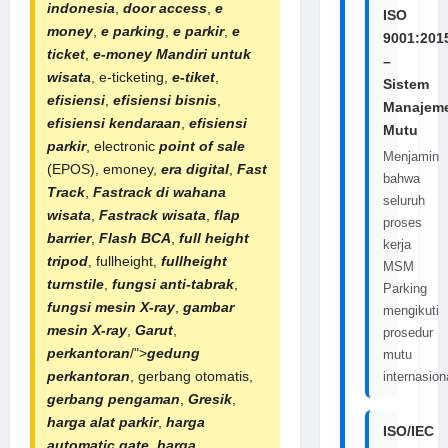
indonesia
,
door access
,
e
ISO
money
,
e parking
,
e parkir
,
e
9001:201
ticket
,
e-money Mandiri untuk
–
wisata
, e-ticketing,
e-tiket
,
Sistem
efisiensi
,
efisiensi bisnis
,
Manajem
efisiensi kendaraan
,
efisiensi
Mutu
parkir
, electronic
point of sale
Menjamin
(EPOS), emoney,
era digital
,
Fast
bahwa
Track
,
Fastrack di wahana
seluruh
wisata
,
Fastrack wisata
,
flap
proses
barrier
,
Flash BCA
,
full height
kerja
tripod
, fullheight,
fullheight
MSM
turnstile
,
fungsi anti-tabrak
,
Parking
fungsi mesin X-ray
,
gambar
mengikuti
mesin X-ray
,
Garut
,
prosedur
perkantoran
/">
gedung
mutu
perkantoran
, gerbang otomatis,
internasion
gerbang pengaman
,
Gresik
,
harga alat parkir
,
harga
ISO/IEC
automatic gate
,
harga