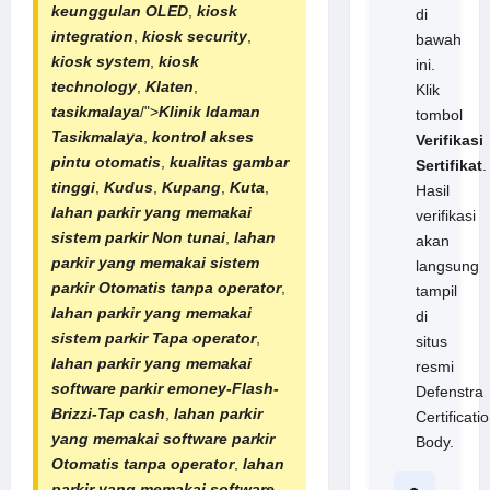
keunggulan OLED
,
kiosk
di
integration
,
kiosk security
,
bawah
kiosk system
,
kiosk
ini.
technology
,
Klaten
,
Klik
tasikmalaya
/">
Klinik Idaman
tombol
Tasikmalaya
,
kontrol akses
Verifikasi
pintu otomatis
,
kualitas gambar
Sertifikat
.
tinggi
,
Kudus
,
Kupang
,
Kuta
,
Hasil
lahan parkir yang memakai
verifikasi
sistem
parkir Non tunai
,
lahan
akan
parkir yang memakai sistem
langsung
parkir Otomatis tanpa operator
,
tampil
lahan parkir yang memakai
di
sistem parkir Tapa operator
,
situs
lahan parkir yang memakai
resmi
software parkir
emoney-Flash-
Defenstra
Brizzi-
Tap cash
,
lahan parkir
Certificati
yang memakai software parkir
Body.
Otomatis tanpa operator
,
lahan
parkir yang memakai software