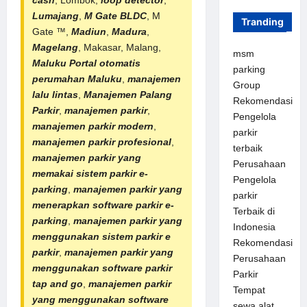
cash
, Lombok,
loop detector
,
Lumajang
,
M Gate BLDC
, M
Tranding
Gate ™,
Madiun
,
Madura
,
Magelang
, Makasar, Malang,
msm
Maluku
Portal otomatis
parking
perumahan
Maluku
,
manajemen
Group
lalu lintas
,
Manajemen Palang
Rekomendasi
Parkir
,
manajemen parkir
,
Pengelola
manajemen parkir modern
,
parkir
manajemen parkir profesional
,
terbaik
manajemen parkir yang
Perusahaan
memakai sistem parkir e-
Pengelola
parking
,
manajemen parkir yang
parkir
menerapkan software parkir e-
Terbaik di
parking
,
manajemen parkir yang
Indonesia
menggunakan sistem parkir e
Rekomendasi
parkir
,
manajemen parkir yang
Perusahaan
menggunakan software parkir
Parkir
tap and go
,
manajemen parkir
Tempat
yang menggunakan software
sewa alat