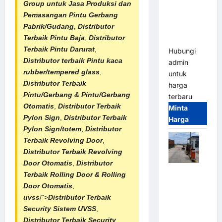
Group untuk Jasa Produksi dan
Gate –
Pemasangan Pintu Gerbang
Heavy Duty
Pabrik/Gudang
,
Distributor
& High
Terbaik Pintu Baja
,
Distributor
Speed
Terbaik Pintu Darurat
,
Hubungi
Distributor terbaik Pintu kaca
admin
rubber/tempered glass
,
untuk
Distributor Terbaik
harga
Pintu/Gerbang & Pintu/
Gerbang
terbaru
Otomatis
,
Distributor Terbaik
Minta
Pylon Sign
,
Distributor Terbaik
Harga
Pylon Sign/totem
,
Distributor
Terbaik
Revolving Door
,
Distributor Terbaik Revolving
Door Otomatis
,
Distributor
Paket
Terbaik
Rolling Door & Rolling
Sistem
Door Otomatis
,
Parkir
uvss
/">
Distributor Terbaik
Cashless
Security Sistem UVSS
,
Tap & Go M
Distributor Terbaik Security