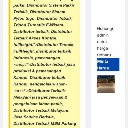
Franco
parkir
,
Distributor
Sistem Parkir
Bandung |
Terbaik
,
Distributor
Sistem
MSM
Pylon Sign
,
Distributor Tebaik
Parking
Tripod Turnstile E-Wisata
,
Hubungi
Distributor terbaik
,
Distributor
admin
Terbaik Akses Kontrol
,
untuk
fullheight
/">
Distributor Terbaik
harga
FullHeight
,
distributor terbaik
terbaru
indonesia
,
pemasangan
-
Minta
kanopi/">
Distributor terbaik
jasa
Harga
produksi & pemasangan
Kanopi
,
Distributor terbaik
Kanopi
,
pengelolaan
-lahan-
parkir/">
Distributor Terbaik
Melayani jasa penyewaan &
Palang
pengelolaan lahan parkir
,
Parkir
Distributor Terbaik Melayani
Otomatis /
Jasa Service Berkala
,
Barrier
Distributor Terbaik
MSM Parking
Gate M