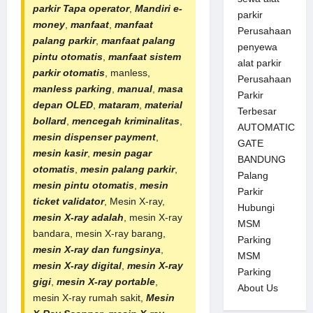
parkir Tapa operator
,
Mandiri e-
parkir
money
,
manfaat
,
manfaat
Perusahaan
palang parkir
,
manfaat
palang
penyewa
pintu otomatis
,
manfaat sistem
alat parkir
parkir otomatis
, manless,
Perusahaan
manless parking
,
manual
,
masa
Parkir
depan OLED
,
mataram
,
material
Terbesar
bollard
,
mencegah kriminalitas
,
AUTOMATIC
mesin dispenser payment
,
GATE
mesin kasir
,
mesin pagar
BANDUNG
otomatis
,
mesin palang parkir
,
Palang
mesin pintu otomatis
,
mesin
Parkir
ticket validator
, Mesin X-ray,
Hubungi
mesin X-ray adalah
, mesin X-ray
MSM
bandara, mesin X-ray barang,
Parking
mesin X-ray dan fungsinya
,
MSM
mesin X-ray digital
,
mesin X-ray
Parking
gigi
,
mesin X-ray portable
,
About Us
mesin X-ray rumah sakit,
Mesin