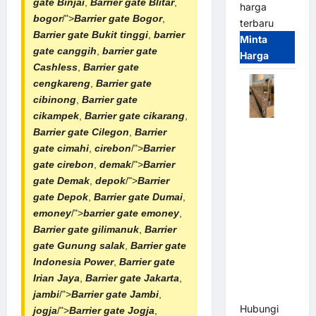
gate Binjai
,
Barrier gate Blitar
,
harga
bogor
/">
Barrier gate Bogor
,
terbaru
Barrier gate Bukit tinggi
,
barrier
Minta
gate canggih
,
barrier gate
Harga
Cashless
,
Barrier gate
cengkareng
,
Barrier gate
cibinong
,
Barrier gate
cikampek
,
Barrier gate cikarang
,
Automatic
Barrier gate Cilegon
,
Barrier
Folding
gate cimahi
,
cirebon
/">
Barrier
Gate |
gate cirebon
,
demak
/">
Barrier
Pagar
gate Demak
,
depok
/">
Barrier
Pintu Lipat
gate Depok
,
Barrier gate Dumai
,
Otomatis
emoney
/">
barrier gate emoney
,
Stainless
Barrier gate gilimanuk
,
Barrier
Steel &
gate Gunung salak
,
Barrier gate
Aluminium
Indonesia Power
,
Barrier gate
(Hongmen
Irian Jaya
,
Barrier gate Jakarta
,
Style)
jambi
/">
Barrier gate Jambi
,
Hubungi
jogja
/">
Barrier gate Jogja
,