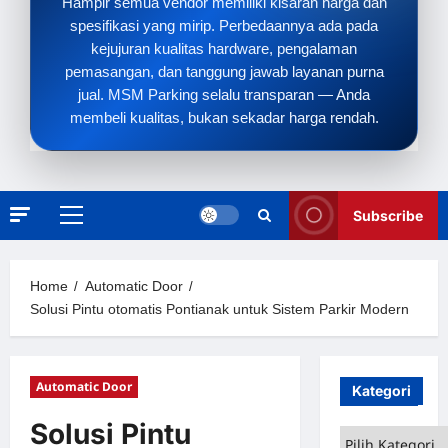
Hampir semua vendor memiliki kisaran harga dan
spesifikasi yang mirip. Perbedaannya ada pada
kejujuran kualitas hardware, pengalaman
pemasangan, dan tanggung jawab layanan purna
jual. MSM Parking selalu transparan — Anda
membeli kualitas, bukan sekadar harga rendah.
Subscribe
Primary
Menu
Home
Automatic Door
Solusi Pintu otomatis Pontianak untuk Sistem Parkir Modern
Automatic Door
Kategori
Solusi Pintu
Kategori