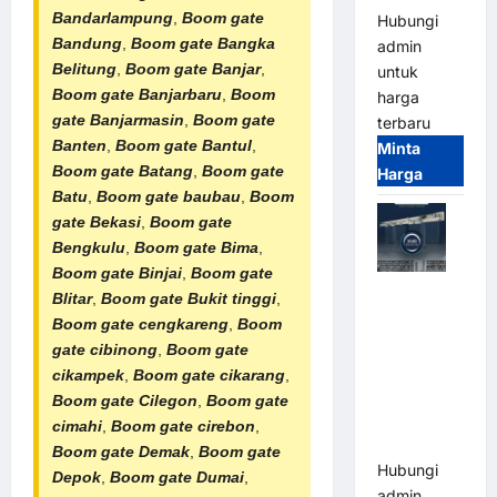
Bandarlampung
,
Boom gate
Hubungi
Bandung
,
Boom gate Bangka
admin
Belitung
,
Boom gate Banjar
,
untuk
Boom gate Banjarbaru
,
Boom
harga
gate Banjarmasin
,
Boom gate
terbaru
Banten
,
Boom gate Bantul
,
Minta
Boom gate Batang
,
Boom gate
Harga
Batu
,
Boom gate baubau
,
Boom
gate Bekasi
,
Boom gate
Bengkulu
,
Boom gate Bima
,
Boom gate Binjai
,
Boom gate
Jual Mesin
Blitar
,
Boom gate Bukit tinggi
,
Pintu Kaca
Boom gate cengkareng
,
Boom
Otomatis
gate cibinong
,
Boom gate
(Automatic
cikampek
,
Boom gate cikarang
,
Glass
Boom gate Cilegon
,
Boom gate
Door) Merk
cimahi
,
Boom gate cirebon
,
Hirson
Boom gate Demak
,
Boom gate
Hubungi
Depok
,
Boom gate Dumai
,
admin