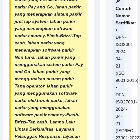
🔎
parkir Pay and Go
,
lahan parkir
Contoh
yang menerapkan sistem parkir
Nomor
just tap system
,
lahan parkir
Sertifikat:
yang menerapkan software
•
parkir emoney-Flash-Brizzi-Tap
DFN-
cash
,
lahan parkir yang
ISO9001-
menerapkan software parkir
2024-
Non tunai
,
lahan parkir yang
04-
menggunakan sistem parkir Pay
21
and Go
,
lahan parkir yang
(ISO
menggunakan sistem parkir
9001:2015)
Tapa operator
,
lahan parkir
•
yang menggunakan software
DFN-
parkir elektronik parkir
,
lahan
ISO27001-
parkir yang menggunakan
2024-
software parkir emoney-Flash-
04-
Brizzi-Tap cash
,
Lampu Lalu
21
Lintas Berkualitas
,
Layanan
(ISO/IEC
Pelanggan Responsif
,
layanan
27001:2022