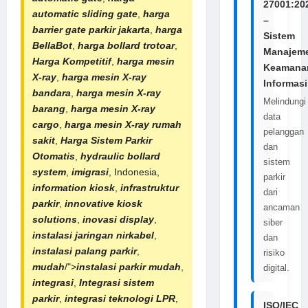
27001:20
automatic sliding gate
,
harga
–
barrier gate parkir jakarta
,
harga
Sistem
BellaBot
,
harga bollard trotoar
,
Manajem
Harga Kompetitif
,
harga mesin
Keamana
X-ray
,
harga
mesin X-ray
Informasi
bandara
,
harga
mesin X-ray
Melindungi
barang
,
harga mesin X-ray
data
cargo
,
harga
mesin X-ray rumah
pelanggan
sakit
,
Harga
Sistem Parkir
dan
Otomatis
,
hydraulic bollard
sistem
system
,
imigrasi
, Indonesia,
parkir
information kiosk
,
infrastruktur
dari
parkir
,
innovative kiosk
ancaman
solutions
,
inovasi display
,
siber
instalasi jaringan nirkabel
,
dan
instalasi palang parkir
,
risiko
mudah
/">
instalasi parkir mudah
,
digital.
integrasi
,
Integrasi sistem
parkir
,
integrasi teknologi LPR
,
ISO/IEC