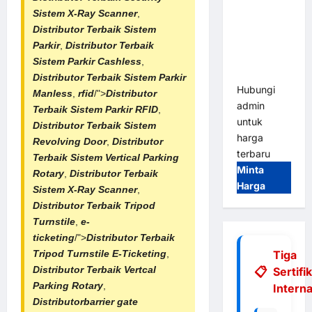
Gate |
Sistem X-Ray Scanner
,
Integrasi
Distributor Terbaik Sistem
E-Money &
Parkir
,
Distributor Terbaik
RFID Ultra-
Sistem Parkir Cashless
,
Fast
Distributor Terbaik
Sistem Parkir
Hubungi
Manless
,
rfid
/">
Distributor
admin
Terbaik
Sistem Parkir RFID
,
untuk
Distributor Terbaik
Sistem
harga
Revolving Door
,
Distributor
terbaru
Terbaik
Sistem Vertical Parking
Minta
Rotary
,
Distributor Terbaik
Harga
Sistem X-Ray Scanner
,
Distributor Terbaik Tripod
Turnstile
,
e-
ticketing
/">
Distributor Terbaik
Tiga
Tripod Turnstile E-Ticketing
,
Distributor Terbaik Vertcal
Sertifi
Parking Rotary
,
Interna
Distributorbarrier gate