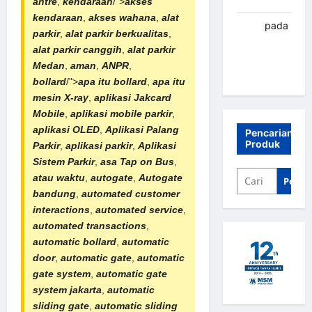
antre
,
kendaraan
/">
akses
kendaraan
,
akses wahana
,
alat
renni
pada
parkir
,
alat parkir berkualitas
,
Palang
alat parkir canggih
,
alat parkir
parkir
Medan
,
aman
,
ANPR
,
Banjarbaru
bollard
/">
apa itu bollard
,
apa itu
mesin X-ray
,
aplikasi Jakcard
Mobile
,
aplikasi mobile parkir
,
aplikasi OLED
,
Aplikasi
Palang
Pencarian
Produk
Parkir
,
aplikasi parkir
,
Aplikasi
Sistem Parkir
,
asa
Tap on Bus
,
atau waktu
,
autogate
,
Autogate
Penca
bandung
,
automated customer
interactions
,
automated service
,
automated transactions
,
automatic bollard
,
automatic
door
,
automatic gate
,
automatic
gate system
,
automatic gate
system jakarta
,
automatic
sliding gate
,
automatic sliding