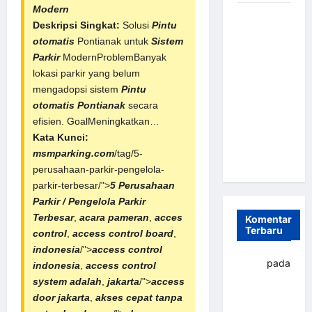
Modern
Sistem
Deskripsi Singkat:
Solusi
Pintu
Parkir
otomatis
Pontianak untuk
Sistem
Otomatis
Parkir
ModernProblemBanyak
Portabel
lokasi parkir yang belum
Semi
mengadopsi sistem
Pintu
Manless:
otomatis Pontianak
secara
Solusi
efisien. GoalMeningkatkan…
Cerdas Era
Kata Kunci:
Digital di
msmparking.com
/tag/5-
Indonesia
perusahaan-parkir-pengelola-
parkir-terbesar/">
5 Perusahaan
Parkir / Pengelola Parkir
Terbesar
,
acara pameran
,
acces
Komentar
Terbaru
control
,
access control board
,
indonesia
/">
access control
yapto
pada
indonesia
,
access control
Palang
system adalah
,
jakarta
/">
access
parkir
door jakarta
,
akses cepat tanpa
Banjarbaru