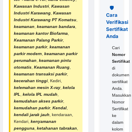
Kawasan Industri
,
Kawasan
🛡️
Industri Karawang
,
Kawasan
Cara
Industri Karawang
PT Komatsu
,
Verifikasi
keamanan
,
keamanan bandara
,
Sertifikat
keamanan kantor Biofarma
,
Anda
Keamanan Palang Parkir
,
keamanan parkir
,
keamanan
Cari
parkir modern
,
keamanan
parkir
Nomor
perumahan
,
keamanan pintu
Sertifikat
otomatis
,
Keamanan Ruang
,
di
keamanan transaksi parkir
,
dokumen
kecerahan tinggi
, Kediri,
sertifikat
kelemahan mesin X-ray
,
kelola
Anda.
IPL
,
kelola IPL mudah
,
Masukkan
kemudahan akses parkir
,
Nomor
kemudahan parkir
,
Kendal
,
Sertifikat
kendali jarak jauh
, kendaraan,
ke
Kendari,
kenyamanan
dalam
pengguna
,
ketahanan tabrakan
,
kolom