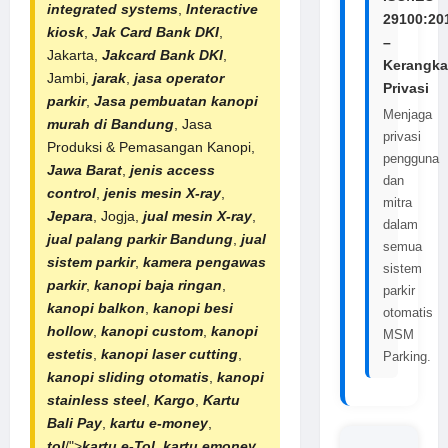
integrated systems
,
Interactive
29100:20
kiosk
,
Jak Card Bank DKI
,
–
Jakarta,
Jakcard Bank DKI
,
Kerangka
Jambi,
jarak
,
jasa operator
Privasi
parkir
,
Jasa pembuatan kanopi
Menjaga
murah di Bandung
, Jasa
privasi
Produksi & Pemasangan Kanopi,
pengguna
Jawa Barat
,
jenis access
dan
control
,
jenis mesin X-ray
,
mitra
Jepara
, Jogja,
jual mesin X-ray
,
dalam
jual
palang
parkir Bandung
,
jual
semua
sistem parkir
,
kamera pengawas
sistem
parkir
,
kanopi baja ringan
,
parkir
kanopi balkon
,
kanopi besi
otomatis
hollow
,
kanopi custom
,
kanopi
MSM
estetis
,
kanopi laser cutting
,
Parking.
kanopi sliding otomatis
,
kanopi
stainless steel
,
Kargo
,
Kartu
Bali Pay
,
kartu e-money
,
tol
/">
kartu e-Tol
,
kartu emoney
,