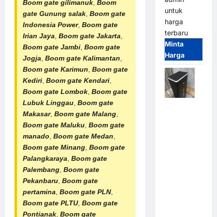
Boom gate gilimanuk
,
Boom
untuk
gate Gunung salak
,
Boom gate
harga
Indonesia Power
,
Boom gate
terbaru
Irian Jaya
,
Boom gate Jakarta
,
Minta
Boom gate Jambi
,
Boom gate
Harga
Jogja
,
Boom gate Kalimantan
,
Boom gate Karimun
,
Boom gate
Kediri
,
Boom gate Kendari
,
Boom gate Lombok
,
Boom gate
Lubuk Linggau
,
Boom gate
Jual
Makasar
,
Boom gate Malang
,
Palang
Boom gate Maluku
,
Boom gate
Parkir /
manado
,
Boom gate Medan
,
Barrier
Boom gate Minang
,
Boom gate
Gate M
Palangkaraya
,
Boom gate
Gate DC
Palembang
,
Boom gate
Motor:
Pekanbaru
,
Boom gate
Solusi
pertamina
,
Boom gate PLN
,
Sistem
Boom gate PLTU
,
Boom gate
Parkir
Pontianak
,
Boom gate