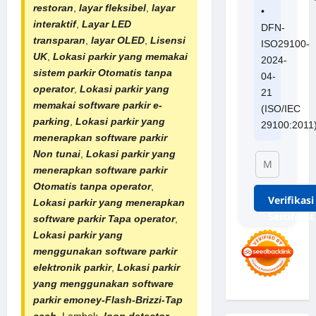
restoran
,
layar fleksibel
,
layar
•
interaktif
,
Layar LED
DFN-
transparan
,
layar OLED
,
Lisensi
ISO29100-
UK
,
Lokasi parkir yang memakai
2024-
sistem parkir Otomatis tanpa
04-
operator
,
Lokasi parkir yang
21
memakai software parkir e-
(ISO/IEC
parking
,
Lokasi parkir yang
29100:2011
menerapkan software parkir
Non tunai
,
Lokasi parkir yang
menerapkan software parkir
Otomatis tanpa operator
,
Verifikasi
Lokasi parkir yang menerapkan
Sertifikat
software parkir Tapa operator
,
Lokasi parkir yang
menggunakan software parkir
elektronik parkir
,
Lokasi parkir
yang menggunakan software
parkir emoney-Flash-Brizzi-Tap