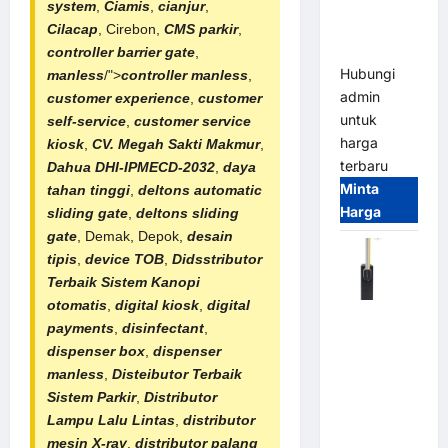
Smart
system
,
Ciamis
,
cianjur
,
Parking
Cilacap
, Cirebon,
CMS parkir
,
All-in-One
controller barrier gate
,
Hubungi
manless
/">
controller manless
,
admin
customer experience
,
customer
untuk
self-service
,
customer service
harga
kiosk
,
CV. Megah Sakti Makmur
,
terbaru
Dahua DHI-IPMECD-2032
,
daya
Minta
tahan tinggi
,
deltons automatic
Harga
sliding gate
,
deltons sliding
gate
, Demak, Depok,
desain
tipis
,
device TOB
,
Didsstributor
Terbaik
Sistem Kanopi
otomatis
,
digital kiosk
,
digital
Harga
payments
,
disinfectant
,
Barrier
dispenser box
,
dispenser
Gate CAME
manless
,
Disteibutor Terbaik
Italy
Sistem Parkir
,
Distributor
Terbaru
Lampu Lalu Lintas
,
distributor
2026
mesin X-ray
,
distributor palang