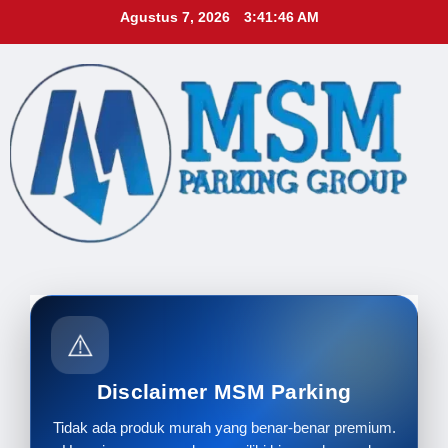
Skip
Agustus 7, 2026
3:41:48 AM
to
content
⚠️
Disclaimer MSM Parking
Tidak ada produk murah yang benar-benar premium.