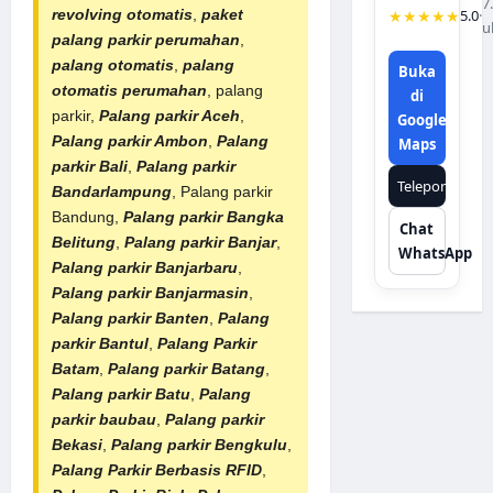
7
★★★★★
5.0
·
revolving otomatis
,
paket
u
palang parkir perumahan
,
palang otomatis
,
palang
Buka
otomatis perumahan
, palang
di
parkir,
Palang parkir Aceh
,
Google
Palang parkir Ambon
,
Palang
Maps
parkir Bali
,
Palang parkir
Telepon
Bandarlampung
, Palang parkir
Bandung,
Palang parkir Bangka
Chat
Belitung
,
Palang parkir Banjar
,
WhatsApp
Palang parkir Banjarbaru
,
Palang parkir Banjarmasin
,
Palang parkir Banten
,
Palang
parkir Bantul
,
Palang Parkir
Batam
,
Palang parkir Batang
,
Palang parkir Batu
,
Palang
parkir baubau
,
Palang parkir
Bekasi
,
Palang parkir Bengkulu
,
Palang Parkir Berbasis RFID
,