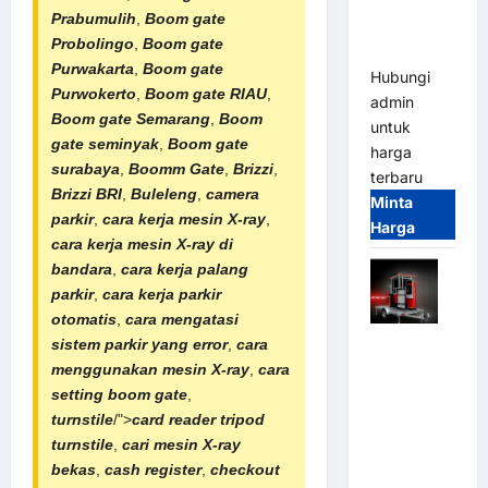
Tangguh
Prabumulih
,
Boom gate
dan
Probolingo
,
Boom gate
Modern
Purwakarta
,
Boom gate
Hubungi
Purwokerto
,
Boom gate RIAU
,
admin
Boom gate Semarang
,
Boom
untuk
gate seminyak
,
Boom gate
harga
surabaya
,
Boomm Gate
,
Brizzi
,
terbaru
Brizzi BRI
,
Buleleng
,
camera
Minta
parkir
,
cara kerja mesin X-ray
,
Harga
cara kerja mesin X-ray di
bandara
,
cara kerja palang
parkir
,
cara kerja parkir
otomatis
,
cara mengatasi
Mobile
sistem parkir yang error
,
cara
Portable
menggunakan mesin X-ray
,
cara
Semi
setting boom gate
,
Manless
turnstile
/">
card reader
tripod
Parking
turnstile
,
cari mesin X-ray
System –
bekas
,
cash register
,
checkout