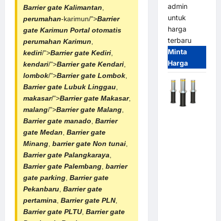
admin
Barrier gate Kalimantan
,
untuk
perumahan
-karimun/">
Barrier
harga
gate Karimun
Portal otomatis
terbaru
perumahan Karimun
,
Minta
kediri
/">
Barrier gate Kediri
,
Harga
kendari
/">
Barrier gate Kendari
,
lombok
/">
Barrier gate Lombok
,
Barrier gate Lubuk Linggau
,
makasar
/">
Barrier gate Makasar
,
malang
/">
Barrier gate Malang
,
Automatic
Barrier gate manado
,
Barrier
Hydraulic
gate Medan
,
Barrier gate
Bollard
Minang
,
barrier gate Non tunai
,
MSM |
Barrier gate Palangkaraya
,
Pengaman
Barrier gate Palembang
,
barrier
Kendaraan
gate parking
,
Barrier gate
Heavy Duty
Pekanbaru
,
Barrier gate
Tahan
pertamina
,
Barrier gate PLN
,
Banjir
Barrier gate PLTU
,
Barrier gate
(IP68)