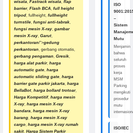
wisata
,
Fastrack wisata
,
flap
ISO
barrier
,
Flash BCA
,
full height
9001:201
tripod
, fullheight,
fullheight
–
turnstile
,
fungsi anti-tabrak
,
Sistem
fungsi mesin X-ray
,
gambar
Manajem
mesin X-ray
,
Garut
,
Mutu
perkantoran
/">
gedung
Menjamin
perkantoran
, gerbang otomatis,
bahwa
gerbang pengaman
,
Gresik
,
seluruh
harga alat parkir
,
harga
proses
automatic gate
,
harga
kerja
automatic sliding gate
,
harga
MSM
barrier gate parkir jakarta
,
harga
Parking
BellaBot
,
harga bollard trotoar
,
mengikuti
Harga Kompetitif
,
harga mesin
prosedur
X-ray
,
harga
mesin X-ray
mutu
bandara
,
harga
mesin X-ray
internasion
barang
,
harga mesin X-ray
cargo
,
harga
mesin X-ray rumah
ISO/IEC
sakit
,
Harga
Sistem Parkir