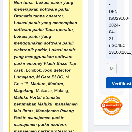
Non tunai
,
Lokasi parkir yang
•
menerapkan software parkir
DFN-
Otomatis tanpa operator
,
ISO29100-
Lokasi parkir yang menerapkan
2024-
software parkir Tapa operator
,
04-
Lokasi parkir yang
21
menggunakan software parkir
(ISO/IEC
elektronik parkir
,
Lokasi parkir
29100:2011
yang menggunakan software
parkir emoney-Flash-Brizzi-Tap
cash
, Lombok,
loop detector
,
Lumajang
,
M Gate BLDC
, M
Verifikasi
Gate ™,
Madiun
,
Madura
,
Sertifikat
Magelang
, Makasar, Malang,
Maluku
Portal otomatis
perumahan
Maluku
,
manajemen
lalu lintas
,
Manajemen Palang
Parkir
,
manajemen parkir
,
manajemen parkir modern
,
manajemen parkir profesional
,