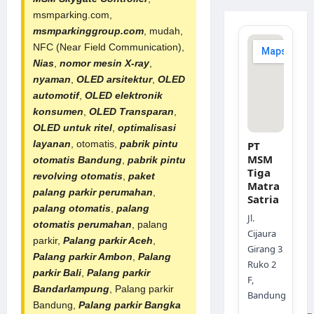
msmparking.com,
msmparkinggroup.com
, mudah,
NFC (Near Field Communication),
Nias
,
nomor mesin X-ray
,
nyaman
,
OLED arsitektur
,
OLED
automotif
,
OLED elektronik
konsumen
,
OLED Transparan
,
OLED untuk ritel
,
optimalisasi
layanan
, otomatis,
pabrik
pintu
PT
MSM
otomatis Bandung
,
pabrik pintu
Tiga
revolving otomatis
,
paket
Matra
palang parkir perumahan
,
Satria
palang otomatis
,
palang
Jl.
otomatis perumahan
, palang
Cijaura
parkir,
Palang parkir Aceh
,
Girang 3
Palang parkir Ambon
,
Palang
Ruko 2
parkir Bali
,
Palang parkir
F,
Bandarlampung
, Palang parkir
Bandung
Bandung,
Palang parkir Bangka