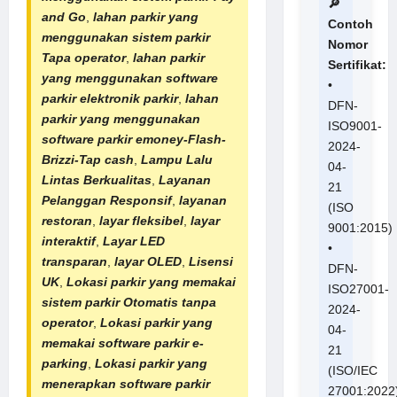
🔎
and Go
,
lahan parkir yang
Contoh
menggunakan sistem parkir
Nomor
Tapa operator
,
lahan parkir
Sertifikat:
yang menggunakan software
•
parkir elektronik parkir
,
lahan
DFN-
parkir yang menggunakan
ISO9001-
software parkir emoney-Flash-
2024-
Brizzi-Tap cash
,
Lampu Lalu
04-
Lintas Berkualitas
,
Layanan
21
Pelanggan Responsif
,
layanan
(ISO
restoran
,
layar fleksibel
,
layar
9001:2015)
interaktif
,
Layar LED
•
transparan
,
layar OLED
,
Lisensi
DFN-
UK
,
Lokasi parkir yang memakai
ISO27001-
sistem parkir Otomatis tanpa
2024-
operator
,
Lokasi parkir yang
04-
memakai software parkir e-
21
parking
,
Lokasi parkir yang
(ISO/IEC
menerapkan software parkir
27001:2022