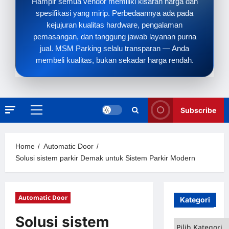
Hampir semua vendor memiliki kisaran harga dan
spesifikasi yang mirip. Perbedaannya ada pada
kejujuran kualitas hardware, pengalaman
pemasangan, dan tanggung jawab layanan purna
jual. MSM Parking selalu transparan — Anda
membeli kualitas, bukan sekadar harga rendah.
Subscribe
Primary
Menu
Home
Automatic Door
Solusi sistem parkir Demak untuk Sistem Parkir Modern
Automatic Door
Kategori
Solusi sistem
Kategori