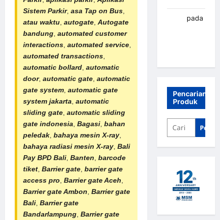
Sistem Parkir
,
asa
Tap on Bus
,
renni
pada
atau waktu
,
autogate
,
Autogate
Palang
bandung
,
automated customer
parkir
interactions
,
automated service
,
Banjarbaru
automated transactions
,
automatic bollard
,
automatic
door
,
automatic gate
,
automatic
gate system
,
automatic gate
Pencarian
system jakarta
,
automatic
Produk
sliding gate
,
automatic sliding
gate indonesia
,
Bagasi
,
bahan
Penca
peledak
,
bahaya mesin X-ray
,
bahaya
radiasi mesin X-ray
,
Bali
Pay BPD Bali
,
Banten
,
barcode
tiket
,
Barrier gate
,
barrier gate
access pro
,
Barrier gate Aceh
,
Barrier gate Ambon
,
Barrier gate
Bali
,
Barrier gate
Bandarlampung
,
Barrier gate