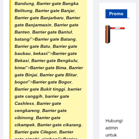
Bandung
,
Barrier gate Bangka
Belitung
,
Barrier gate Banjar
,
Promo
Barrier gate Banjarbaru
,
Barrier
gate Banjarmasin
,
Barrier gate
Banten
,
Barrier gate Bantul
,
batang
/">
Barrier gate Batang
,
Barrier gate Batu
,
Barrier gate
Barrier
baubau
,
bekasi
/">
Barrier gate
Gate PRO
Bekasi
,
Barrier gate Bengkulu
,
116 DC |
bima
/">
Barrier gate Bima
,
Barrier
Palang
gate Binjai
,
Barrier gate Blitar
,
Parkir
bogor
/">
Barrier gate Bogor
,
Otomatis
Barrier gate Bukit tinggi
,
barrier
Brushless
gate canggih
,
barrier gate
Adjustable
Cashless
,
Barrier gate
1.5-6 Detik
cengkareng
,
Barrier gate
(DZ-2411B)
cibinong
,
Barrier gate
Hubungi
cikampek
,
Barrier gate cikarang
,
admin
Barrier gate Cilegon
,
Barrier
untuk
gate cimahi
,
cirebon
/">
Barrier