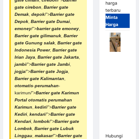
harga
gate cirebon
,
Barrier gate
terbaru
Demak
,
depok
/">
Barrier gate
Minta
Depok
,
Barrier gate Dumai
,
Harga
emoney
/">
barrier gate emoney
,
Barrier gate gilimanuk
,
Barrier
gate Gunung salak
,
Barrier gate
Indonesia Power
,
Barrier gate
Irian Jaya
,
Barrier gate Jakarta
,
Automatic
jambi
/">
Barrier gate Jambi
,
Folding
jogja
/">
Barrier gate Jogja
,
Gate |
Barrier gate Kalimantan
,
Pagar
otomatis
-
perumahan
-
Pintu Lipat
karimun/">
Barrier gate Karimun
Otomatis
Portal otomatis
perumahan
Stainless
Karimun
,
kediri
/">
Barrier gate
Steel &
Kediri
,
kendari
/">
Barrier gate
Aluminium
Kendari
,
lombok
/">
Barrier gate
(Hongmen
Lombok
,
Barrier gate Lubuk
Style)
Linggau
,
makasar
/">
Barrier gate
Hubungi