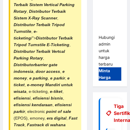
Gate |
Terbaik
Sistem Vertical Parking
Integrasi
Rotary
,
Distributor Terbaik
E-Money &
Sistem X-Ray Scanner
,
RFID Ultra-
Distributor Terbaik Tripod
Fast
Turnstile
,
e-
Hubungi
ticketing
/">
Distributor Terbaik
admin
Tripod Turnstile E-Ticketing
,
untuk
Distributor Terbaik Vertcal
harga
Parking Rotary
,
terbaru
Distributorbarrier gate
Minta
indonesia
,
door access
,
e
Harga
money
,
e parking
,
e parkir
,
e
ticket
,
e-money Mandiri untuk
wisata
, e-ticketing,
e-tiket
,
efisiensi
,
efisiensi bisnis
,
efisiensi kendaraan
,
efisiensi
Tiga
parkir
, electronic
point of sale
Sertifi
(EPOS), emoney,
era digital
,
Fast
Interna
Track
,
Fastrack di wahana