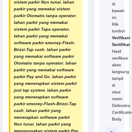
sistem
parkir Non tunai
,
lahan
di
parkir yang memakai sistem
bawah
parkir Otomatis tanpa operator
,
ini.
lahan parkir yang memakai
Klik
sistem parkir Tapa operator
,
tombol
lahan parkir yang memakai
Verifikasi
software parkir
emoney-Flash-
Sertifikat
.
Brizzi-
Tap cash
,
lahan parkir
Hasil
yang memakai software parkir
verifikasi
Otomatis tanpa operator
,
lahan
akan
parkir yang memakai software
langsung
parkir Pay and Go
,
lahan parkir
tampil
yang menerapkan sistem parkir
di
just tap system
,
lahan parkir
situs
yang menerapkan software
resmi
parkir emoney-Flash-Brizzi-Tap
Defenstra
cash
,
lahan parkir yang
Certificati
menerapkan software parkir
Body.
Non tunai
,
lahan parkir yang
menggunakan sistem parkir Pay