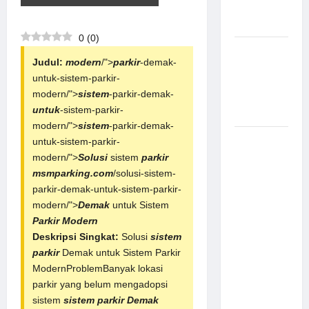
Aman
Modern
0
(
0
)
Pemasangan
Judul:
modern
/">
parkir
-demak-
Palang
untuk-sistem-parkir-
Parkir di
modern/">
sistem
-parkir-demak-
Pabrik
untuk
-sistem-parkir-
Gula Tegal
modern/">
sistem
-parkir-demak-
Sistem
untuk-sistem-parkir-
Parkir
modern/">
Solusi
sistem
parkir
manless
msmparking.com
/solusi-sistem-
Portable:
parkir-demak-untuk-sistem-parkir-
Solusi
modern/">
Demak
untuk Sistem
Modern
Parkir Modern
untuk
Deskripsi Singkat:
Solusi
sistem
Manajemen
parkir
Demak untuk Sistem Parkir
Parkir
ModernProblemBanyak lokasi
Fleksibel
parkir yang belum mengadopsi
dan Efisien
sistem
sistem parkir Demak