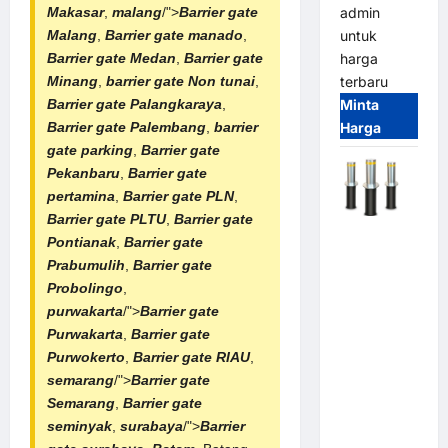
Makasar
,
malang
/">
Barrier gate
admin
Malang
,
Barrier gate manado
,
untuk
Barrier gate Medan
,
Barrier gate
harga
Minang
,
barrier gate Non tunai
,
terbaru
Barrier gate Palangkaraya
,
Minta
Barrier gate Palembang
,
barrier
Harga
gate parking
,
Barrier gate
Pekanbaru
,
Barrier gate
pertamina
,
Barrier gate PLN
,
Barrier gate PLTU
,
Barrier gate
Automatic
Pontianak
,
Barrier gate
Hydraulic
Prabumulih
,
Barrier gate
Bollard
Probolingo
,
MSM |
purwakarta
/">
Barrier gate
Pengaman
Purwakarta
,
Barrier gate
Kendaraan
Purwokerto
,
Barrier gate RIAU
,
Heavy Duty
semarang
/">
Barrier gate
Tahan
Semarang
,
Barrier gate
Banjir
seminyak
,
surabaya
/">
Barrier
(IP68)