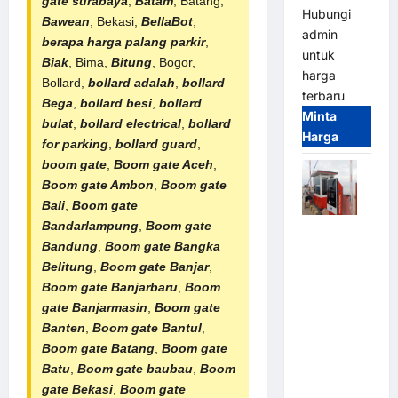
gate surabaya
,
Batam
, Batang,
Hubungi
Bawean
, Bekasi,
BellaBot
,
admin
berapa harga palang parkir
,
untuk
Biak
, Bima,
Bitung
, Bogor,
harga
Bollard,
bollard adalah
,
bollard
terbaru
Bega
,
bollard besi
,
bollard
Minta
bulat
,
bollard electrical
,
bollard
Harga
for parking
,
bollard guard
,
boom gate
,
Boom gate Aceh
,
Boom gate Ambon
,
Boom gate
Bali
,
Boom gate
Bandarlampung
,
Boom gate
Paket
Bandung
,
Boom gate Bangka
Sistem
Belitung
,
Boom gate Banjar
,
Parkir Semi
Boom gate Banjarbaru
,
Boom
Manless
gate Banjarmasin
,
Boom gate
MSM – 2 In
Banten
,
Boom gate Bantul
,
2 Out |
Boom gate Batang
,
Boom gate
Solusi
Batu
,
Boom gate baubau
,
Boom
Parkir
gate Bekasi
,
Boom gate
Terintegrasi