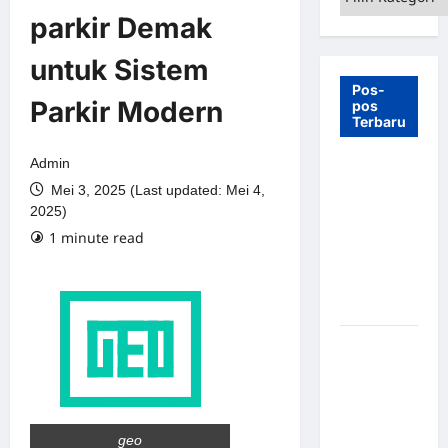
parkir Demak
untuk Sistem
Pos-
Parkir Modern
pos
Terbaru
Admin
7 Manfaat
Mei 3, 2025 (Last updated: Mei 4,
Swing Gate
2025)
Barrier
1 minute read
untuk
Tempat
Wisata
Modern
Palang
Parkir
Otomatis –
Solusi
Canggih &
geo