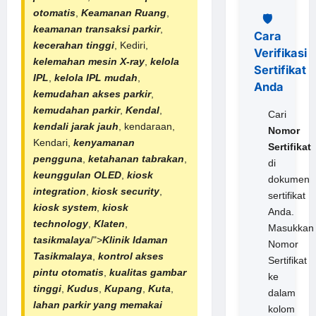
otomatis
,
Keamanan Ruang
,
🛡️
keamanan transaksi parkir
,
Cara
kecerahan tinggi
, Kediri,
Verifikasi
kelemahan mesin X-ray
,
kelola
Sertifikat
IPL
,
kelola IPL mudah
,
Anda
kemudahan akses parkir
,
kemudahan parkir
,
Kendal
,
Cari
kendali jarak jauh
, kendaraan,
Nomor
Kendari,
kenyamanan
Sertifikat
pengguna
,
ketahanan tabrakan
,
di
keunggulan OLED
,
kiosk
dokumen
integration
,
kiosk security
,
sertifikat
kiosk system
,
kiosk
Anda.
technology
,
Klaten
,
Masukkan
tasikmalaya
/">
Klinik Idaman
Nomor
Tasikmalaya
,
kontrol akses
Sertifikat
pintu otomatis
,
kualitas gambar
ke
tinggi
,
Kudus
,
Kupang
,
Kuta
,
dalam
lahan parkir yang memakai
kolom