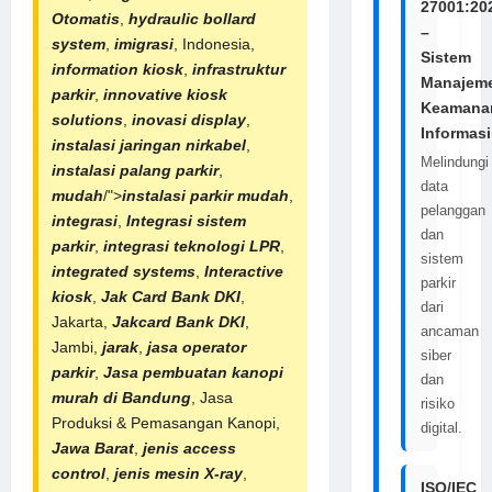
27001:20
Otomatis
,
hydraulic bollard
–
system
,
imigrasi
, Indonesia,
Sistem
information kiosk
,
infrastruktur
Manajem
parkir
,
innovative kiosk
Keamana
solutions
,
inovasi display
,
Informasi
instalasi jaringan nirkabel
,
Melindungi
instalasi palang parkir
,
data
mudah
/">
instalasi parkir mudah
,
pelanggan
integrasi
,
Integrasi sistem
dan
parkir
,
integrasi teknologi LPR
,
sistem
integrated systems
,
Interactive
parkir
kiosk
,
Jak Card Bank DKI
,
dari
Jakarta,
Jakcard Bank DKI
,
ancaman
Jambi,
jarak
,
jasa operator
siber
parkir
,
Jasa pembuatan kanopi
dan
murah di Bandung
, Jasa
risiko
Produksi & Pemasangan Kanopi,
digital.
Jawa Barat
,
jenis access
control
,
jenis mesin X-ray
,
ISO/IEC