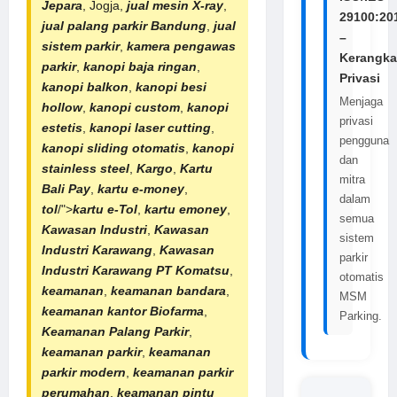
Jepara
, Jogja,
jual mesin X-ray
,
29100:20
jual
palang
parkir Bandung
,
jual
–
sistem parkir
,
kamera pengawas
Kerangka
parkir
,
kanopi baja ringan
,
Privasi
kanopi balkon
,
kanopi besi
Menjaga
hollow
,
kanopi custom
,
kanopi
privasi
estetis
,
kanopi laser cutting
,
pengguna
kanopi sliding otomatis
,
kanopi
dan
stainless steel
,
Kargo
,
Kartu
mitra
Bali Pay
,
kartu e-money
,
dalam
tol
/">
kartu e-Tol
,
kartu emoney
,
semua
Kawasan Industri
,
Kawasan
sistem
Industri Karawang
,
Kawasan
parkir
Industri Karawang
PT Komatsu
,
otomatis
keamanan
,
keamanan bandara
,
MSM
keamanan kantor Biofarma
,
Parking.
Keamanan Palang Parkir
,
keamanan parkir
,
keamanan
parkir modern
,
keamanan
parkir
perumahan
,
keamanan
pintu