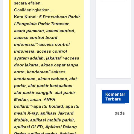
secara efisien.
Sistem
GoalMeningkatkan…
Parkir
Kata Kunci:
5 Perusahaan Parkir
Otomatis
/ Pengelola Parkir Terbesar
,
Portabel
acara pameran
,
acces control
,
Semi
access control board
,
Manless:
indonesia
/">
access control
Solusi
indonesia
,
access control
Cerdas Era
system adalah
,
jakarta
/">
access
Digital di
door jakarta
,
akses cepat tanpa
Indonesia
antre
,
kendaraan
/">
akses
kendaraan
,
akses wahana
,
alat
parkir
,
alat parkir berkualitas
,
alat parkir canggih
,
alat parkir
Komentar
Terbaru
Medan
,
aman
,
ANPR
,
bollard
/">
apa itu bollard
,
apa itu
yapto
pada
mesin X-ray
,
aplikasi Jakcard
Palang
Mobile
,
aplikasi mobile parkir
,
parkir
aplikasi OLED
,
Aplikasi
Palang
Banjarbaru
Parkir
,
aplikasi parkir
,
Aplikasi