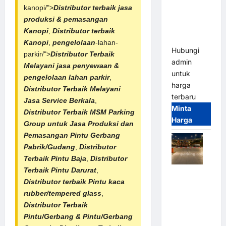
Franco
kanopi/">
Distributor terbaik
jasa
Bandung |
produksi & pemasangan
MSM
Kanopi
,
Distributor terbaik
Parking
Kanopi
,
pengelolaan
-lahan-
Hubungi
parkir/">
Distributor Terbaik
admin
Melayani jasa penyewaan &
untuk
pengelolaan lahan parkir
,
harga
Distributor Terbaik Melayani
terbaru
Jasa Service Berkala
,
Minta
Distributor Terbaik
MSM Parking
Harga
Group untuk Jasa Produksi dan
Pemasangan Pintu Gerbang
Pabrik/Gudang
,
Distributor
Terbaik Pintu Baja
,
Distributor
Terbaik Pintu Darurat
,
Palang
Distributor terbaik Pintu kaca
Parkir
rubber/tempered glass
,
Otomatis /
Distributor Terbaik
Barrier
Pintu/Gerbang & Pintu/
Gerbang
Gate M