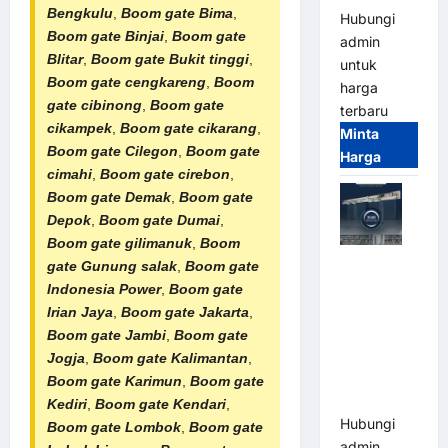
Bengkulu
,
Boom gate Bima
,
Hubungi
Boom gate Binjai
,
Boom gate
admin
Blitar
,
Boom gate Bukit tinggi
,
untuk
Boom gate cengkareng
,
Boom
harga
gate cibinong
,
Boom gate
terbaru
cikampek
,
Boom gate cikarang
,
Minta
Boom gate Cilegon
,
Boom gate
Harga
cimahi
,
Boom gate cirebon
,
Boom gate Demak
,
Boom gate
Depok
,
Boom gate Dumai
,
Boom gate gilimanuk
,
Boom
Jual Mesin
gate Gunung salak
,
Boom gate
Pintu Kaca
Indonesia Power
,
Boom gate
Otomatis
Irian Jaya
,
Boom gate Jakarta
,
(Automatic
Boom gate Jambi
,
Boom gate
Glass
Jogja
,
Boom gate Kalimantan
,
Door) Merk
Boom gate Karimun
,
Boom gate
Hirson
Kediri
,
Boom gate Kendari
,
Hubungi
Boom gate Lombok
,
Boom gate
admin