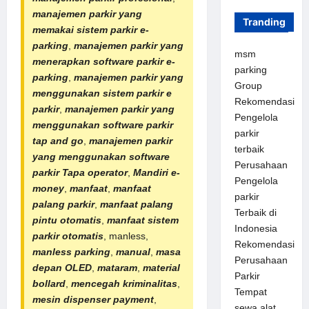
manajemen parkir yang
Tranding
memakai sistem parkir e-
parking
,
manajemen parkir yang
msm
menerapkan software parkir e-
parking
parking
,
manajemen parkir yang
Group
menggunakan sistem parkir e
Rekomendasi
parkir
,
manajemen parkir yang
Pengelola
menggunakan software parkir
parkir
tap and go
,
manajemen parkir
terbaik
yang menggunakan software
Perusahaan
parkir Tapa operator
,
Mandiri e-
Pengelola
money
,
manfaat
,
manfaat
parkir
palang parkir
,
manfaat
palang
Terbaik di
pintu otomatis
,
manfaat sistem
Indonesia
parkir otomatis
, manless,
Rekomendasi
manless parking
,
manual
,
masa
Perusahaan
depan OLED
,
mataram
,
material
Parkir
bollard
,
mencegah kriminalitas
,
Tempat
mesin dispenser payment
,
sewa alat