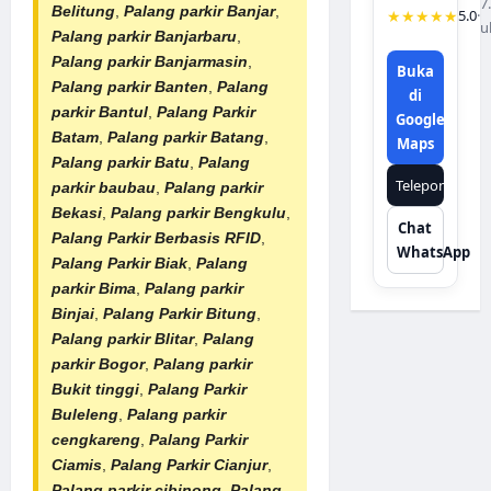
7
Belitung
,
Palang parkir Banjar
,
★★★★★
5.0
·
u
Palang parkir Banjarbaru
,
Palang parkir Banjarmasin
,
Buka
Palang parkir Banten
,
Palang
di
parkir Bantul
,
Palang Parkir
Google
Batam
,
Palang parkir Batang
,
Maps
Palang parkir Batu
,
Palang
Telepon
parkir baubau
,
Palang parkir
Bekasi
,
Palang parkir Bengkulu
,
Chat
Palang Parkir Berbasis RFID
,
WhatsApp
Palang Parkir Biak
,
Palang
parkir Bima
,
Palang parkir
Binjai
,
Palang Parkir Bitung
,
Palang parkir Blitar
,
Palang
parkir Bogor
,
Palang parkir
Bukit tinggi
,
Palang Parkir
Buleleng
,
Palang parkir
cengkareng
,
Palang Parkir
Ciamis
,
Palang Parkir Cianjur
,
Palang parkir cibinong
,
Palang