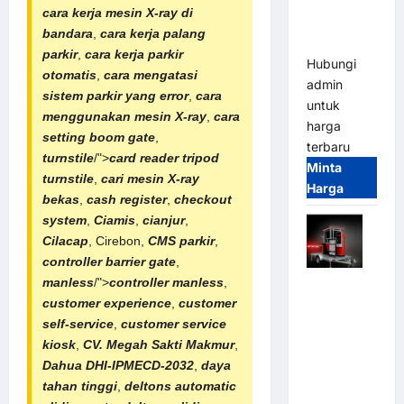
Tangguh
cara kerja mesin X-ray di
dan
bandara
,
cara kerja palang
Modern
parkir
,
cara kerja parkir
Hubungi
otomatis
,
cara mengatasi
admin
sistem parkir yang error
,
cara
untuk
menggunakan mesin X-ray
,
cara
harga
setting boom gate
,
terbaru
turnstile
/">
card reader
tripod
Minta
turnstile
,
cari mesin X-ray
Harga
bekas
,
cash register
,
checkout
system
,
Ciamis
,
cianjur
,
Cilacap
, Cirebon,
CMS parkir
,
controller barrier gate
,
manless
/">
controller manless
,
Mobile
customer experience
,
customer
Portable
self-service
,
customer service
Semi
kiosk
,
CV. Megah Sakti Makmur
,
Manless
Dahua DHI-IPMECD-2032
,
daya
Parking
tahan tinggi
,
deltons automatic
System –