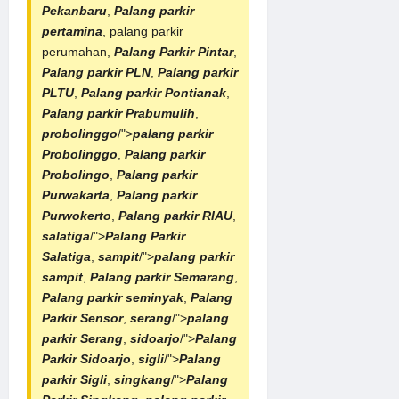
Pekanbaru
,
Palang parkir
pertamina
, palang parkir
perumahan,
Palang Parkir Pintar
,
Palang parkir PLN
,
Palang parkir
PLTU
,
Palang parkir Pontianak
,
Palang parkir Prabumulih
,
probolinggo
/">
palang parkir
Probolinggo
,
Palang parkir
Probolingo
,
Palang parkir
Purwakarta
,
Palang parkir
Purwokerto
,
Palang parkir RIAU
,
salatiga
/">
Palang Parkir
Salatiga
,
sampit
/">
palang parkir
sampit
,
Palang parkir Semarang
,
Palang parkir seminyak
,
Palang
Parkir Sensor
,
serang
/">
palang
parkir Serang
,
sidoarjo
/">
Palang
Parkir Sidoarjo
,
sigli
/">
Palang
parkir Sigli
,
singkang
/">
Palang