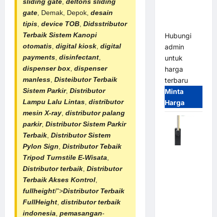
sliding gate
,
deltons sliding
Smart
gate
, Demak, Depok,
desain
Parking
tipis
,
device TOB
,
Didsstributor
All-in-One
Terbaik
Sistem Kanopi
Hubungi
otomatis
,
digital kiosk
,
digital
admin
payments
,
disinfectant
,
untuk
dispenser box
,
dispenser
harga
manless
,
Disteibutor Terbaik
terbaru
Sistem Parkir
,
Distributor
Minta
Lampu Lalu Lintas
,
distributor
Harga
mesin X-ray
,
distributor palang
parkir
,
Distributor
Sistem Parkir
Terbaik
,
Distributor
Sistem
Pylon Sign
,
Distributor Tebaik
Harga
Tripod Turnstile E-Wisata
,
Barrier
Distributor terbaik
,
Distributor
Gate CAME
Terbaik Akses Kontrol
,
Italy
fullheight
/">
Distributor Terbaik
Terbaru
FullHeight
,
distributor terbaik
2026
indonesia
,
pemasangan
-