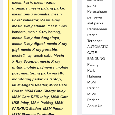
mesin kasir
,
mesin pagar
parkir
otomatis
,
mesin palang parkir
,
Perusahaan
mesin pintu otomatis
,
mesin
penyewa
ticket validator
, Mesin X-ray,
alat parkir
mesin X-ray adalah
, mesin X-ray
Perusahaan
bandara, mesin X-ray barang,
Parkir
mesin X-ray dan fungsinya
,
Terbesar
mesin X-ray digital
,
mesin X-ray
AUTOMATIC
gigi
,
mesin X-ray portable
,
GATE
mesin X-ray rumah sakit,
Mesin
BANDUNG
X-Ray Scanner
,
mesin X-ray
Palang
untuk
,
mobile payments
,
mobile
Parkir
pos
,
monitoring parkir via HP
,
Hubungi
monitoring parkir via laptop
,
MSM
MSM Airgate Reader
,
MSM Gate
Parking
Boost
,
MSM Gate Charge Inlay
,
MSM
MSM Gate RFID Inlay
,
MSM Gate
Parking
USB Inlay
,
MSM Parking
,
MSM
About Us
PARKING Medan
,
MSM Parkir
,
MSM Skygate Controller
,