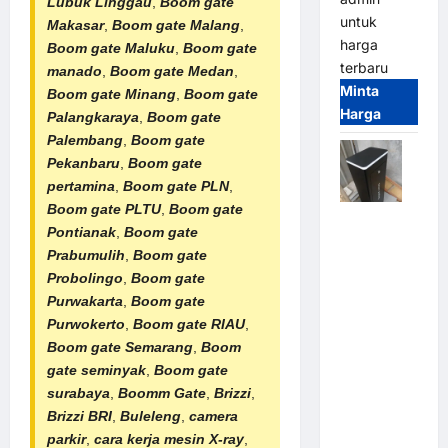
Lubuk Linggau
,
Boom gate
untuk
Makasar
,
Boom gate Malang
,
harga
Boom gate Maluku
,
Boom gate
terbaru
manado
,
Boom gate Medan
,
Minta
Boom gate Minang
,
Boom gate
Harga
Palangkaraya
,
Boom gate
Palembang
,
Boom gate
Pekanbaru
,
Boom gate
pertamina
,
Boom gate PLN
,
Boom gate PLTU
,
Boom gate
Jual
Pontianak
,
Boom gate
Palang
Prabumulih
,
Boom gate
Parkir /
Probolingo
,
Boom gate
Barrier
Purwakarta
,
Boom gate
Gate M
Purwokerto
,
Boom gate RIAU
,
Gate DC
Boom gate Semarang
,
Boom
Motor:
gate seminyak
,
Boom gate
Solusi
surabaya
,
Boomm Gate
,
Brizzi
,
Sistem
Brizzi BRI
,
Buleleng
,
camera
Parkir
parkir
,
cara kerja mesin X-ray
,