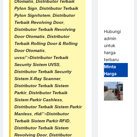
Otomatis
,
Distributor Terbaik
Gate –
Pylon Sign
,
Distributor Terbaik
Heavy Duty
Pylon Sign/totem
,
Distributor
& High
Terbaik
Revolving Door
,
Speed
Distributor Terbaik Revolving
Hubungi
Door Otomatis
,
Distributor
admin
Terbaik
Rolling Door & Rolling
untuk
Door Otomatis
,
harga
uvss
/">
Distributor Terbaik
terbaru
Security Sistem UVSS
,
Minta
Distributor Terbaik Security
Harga
Sistem X-Ray Scanner
,
Distributor Terbaik Sistem
Parkir
,
Distributor Terbaik
Sistem Parkir Cashless
,
Paket
Distributor Terbaik
Sistem Parkir
Sistem
Manless
,
rfid
/">
Distributor
Parkir
Terbaik
Sistem Parkir RFID
,
Cashless
Distributor Terbaik
Sistem
Tap & Go M
Revolving Door
,
Distributor