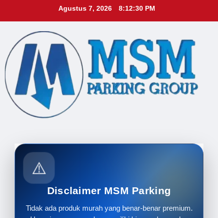
Skip
Agustus 7, 2026
8:12:32 PM
to
content
⚠️
Disclaimer MSM Parking
Tidak ada produk murah yang benar-benar premium.