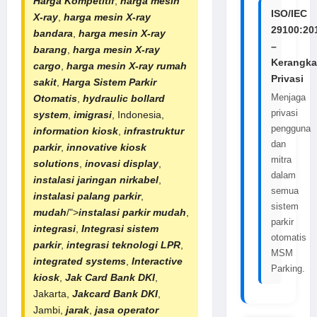
Harga Kompetitif
,
harga mesin
ISO/IEC
X-ray
,
harga
mesin X-ray
29100:20
bandara
,
harga
mesin X-ray
–
barang
,
harga mesin X-ray
Kerangka
cargo
,
harga
mesin X-ray rumah
Privasi
sakit
,
Harga
Sistem Parkir
Menjaga
Otomatis
,
hydraulic bollard
privasi
system
,
imigrasi
, Indonesia,
pengguna
information kiosk
,
infrastruktur
dan
parkir
,
innovative kiosk
mitra
solutions
,
inovasi display
,
dalam
instalasi jaringan nirkabel
,
semua
instalasi palang parkir
,
sistem
mudah
/">
instalasi parkir mudah
,
parkir
integrasi
,
Integrasi sistem
otomatis
parkir
,
integrasi teknologi LPR
,
MSM
integrated systems
,
Interactive
Parking.
kiosk
,
Jak Card Bank DKI
,
Jakarta,
Jakcard Bank DKI
,
Jambi,
jarak
,
jasa operator