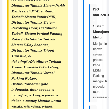
Distributor Terbaik
Sistem Parkir
ISO
Manless
,
rfid
/">
Distributor
9001:201
Terbaik
Sistem Parkir RFID
,
–
Distributor Terbaik
Sistem
Sistem
Revolving Door
,
Distributor
Manajem
Terbaik
Sistem Vertical Parking
Mutu
Rotary
,
Distributor Terbaik
Menjamin
Sistem X-Ray Scanner
,
bahwa
Distributor Terbaik Tripod
seluruh
Turnstile
,
e-
proses
ticketing
/">
Distributor Terbaik
kerja
Tripod Turnstile E-Ticketing
,
MSM
Distributor Terbaik Vertcal
Parking
Parking Rotary
,
mengikuti
Distributorbarrier gate
prosedur
indonesia
,
door access
,
e
mutu
money
,
e parking
,
e parkir
,
e
internasion
ticket
,
e-money Mandiri untuk
wisata
, e-ticketing,
e-tiket
,