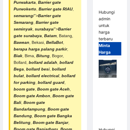
Purwakarta
,
Barrier gate
Terintegrasi
Purwokerto
,
Barrier gate RIAU
,
Hubungi
semarang
/">
Barrier gate
admin
Semarang
,
Barrier gate
untuk
seminyak
,
surabaya
/">
Barrier
harga
gate surabaya
,
Batam
, Batang,
terbaru
Bawean
, Bekasi,
BellaBot
,
Minta
berapa harga palang parkir
,
Harga
Biak
, Bima,
Bitung
, Bogor,
Bollard,
bollard adalah
,
bollard
Bega
,
bollard besi
,
bollard
bulat
,
bollard electrical
,
bollard
for parking
,
bollard guard
,
Jual Mesin
boom gate
,
Boom gate Aceh
,
Pintu Kaca
Boom gate Ambon
,
Boom gate
Otomatis
Bali
,
Boom gate
(Automatic
Bandarlampung
,
Boom gate
Glass
Bandung
,
Boom gate Bangka
Door) Merk
Belitung
,
Boom gate Banjar
,
Hirson
Boom gate Banjarbaru
,
Boom
Hubungi