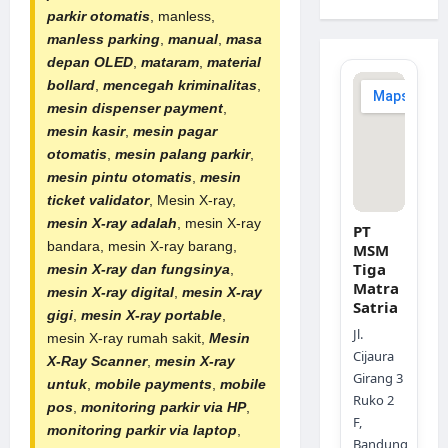
parkir otomatis
, manless,
manless parking
,
manual
,
masa
depan OLED
,
mataram
,
material
bollard
,
mencegah kriminalitas
,
mesin dispenser payment
,
mesin kasir
,
mesin pagar
otomatis
,
mesin palang parkir
,
mesin pintu otomatis
,
mesin
ticket validator
, Mesin X-ray,
mesin X-ray adalah
, mesin X-ray
PT
bandara, mesin X-ray barang,
MSM
Tiga
mesin X-ray dan fungsinya
,
Matra
mesin X-ray digital
,
mesin X-ray
Satria
gigi
,
mesin X-ray portable
,
Jl.
mesin X-ray rumah sakit,
Mesin
Cijaura
X-Ray Scanner
,
mesin X-ray
Girang 3
untuk
,
mobile payments
,
mobile
Ruko 2
pos
,
monitoring parkir via HP
,
F,
monitoring parkir via laptop
,
Bandung