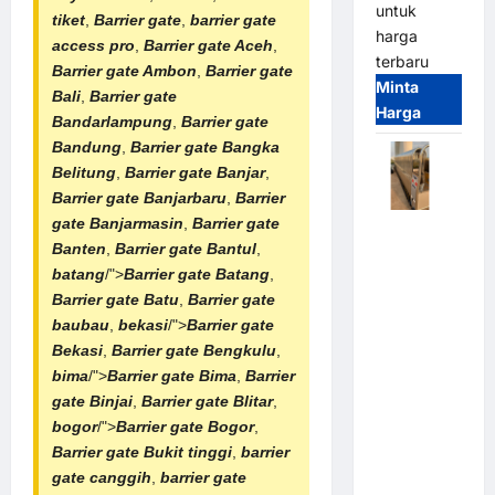
untuk
tiket
,
Barrier gate
,
barrier gate
harga
access pro
,
Barrier gate Aceh
,
terbaru
Barrier gate Ambon
,
Barrier gate
Minta
Bali
,
Barrier gate
Harga
Bandarlampung
,
Barrier gate
Bandung
,
Barrier gate Bangka
Belitung
,
Barrier gate Banjar
,
Barrier gate Banjarbaru
,
Barrier
gate Banjarmasin
,
Barrier gate
Automatic
Banten
,
Barrier gate Bantul
,
Folding
batang
/">
Barrier gate Batang
,
Gate |
Barrier gate Batu
,
Barrier gate
Pagar
baubau
,
bekasi
/">
Barrier gate
Pintu Lipat
Bekasi
,
Barrier gate Bengkulu
,
Otomatis
bima
/">
Barrier gate Bima
,
Barrier
Stainless
gate Binjai
,
Barrier gate Blitar
,
Steel &
bogor
/">
Barrier gate Bogor
,
Aluminium
Barrier gate Bukit tinggi
,
barrier
(Hongmen
gate canggih
,
barrier gate
Style)