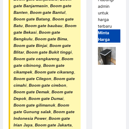
gate Banjarmasin
,
Boom gate
admin
Banten
,
Boom gate Bantul
,
untuk
Boom gate Batang
,
Boom gate
harga
Batu
,
Boom gate baubau
,
Boom
terbaru
gate Bekasi
,
Boom gate
Minta
Bengkulu
,
Boom gate Bima
,
Harga
Boom gate Binjai
,
Boom gate
Blitar
,
Boom gate Bukit tinggi
,
Boom gate cengkareng
,
Boom
gate cibinong
,
Boom gate
Jual
cikampek
,
Boom gate cikarang
,
Palang
Boom gate Cilegon
,
Boom gate
Parkir /
cimahi
,
Boom gate cirebon
,
Barrier
Boom gate Demak
,
Boom gate
Gate M
Depok
,
Boom gate Dumai
,
Gate DC
Boom gate gilimanuk
,
Boom
Motor:
gate Gunung salak
,
Boom gate
Solusi
Indonesia Power
,
Boom gate
Sistem
Irian Jaya
,
Boom gate Jakarta
,