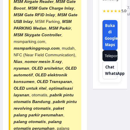
MSM Airgate Reader
,
MSM Gate
7
Boost
,
MSM Gate Charge Inlay
,
★★★★★
5.0
·
u
MSM Gate RFID Inlay
,
MSM Gate
USB Inlay
,
MSM Parking
,
MSM
Buka
PARKING Medan
,
MSM Parkir
,
di
MSM Skygate Controller
,
Google
msmparking.com,
Maps
msmparkinggroup.com
, mudah,
NFC (Near Field Communication),
Telepon
Nias
,
nomor mesin X-ray
,
Chat
nyaman
,
OLED arsitektur
,
OLED
WhatsApp
automotif
,
OLED elektronik
konsumen
,
OLED Transparan
,
OLED untuk ritel
,
optimalisasi
layanan
, otomatis,
pabrik
pintu
otomatis Bandung
,
pabrik pintu
revolving otomatis
,
paket
palang parkir perumahan
,
palang otomatis
,
palang
otomatis perumahan
, palang