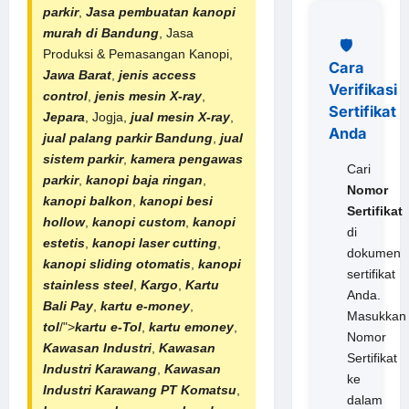
parkir
,
Jasa pembuatan kanopi
murah di Bandung
, Jasa
🛡️
Produksi & Pemasangan Kanopi,
Cara
Jawa Barat
,
jenis access
Verifikasi
control
,
jenis mesin X-ray
,
Sertifikat
Jepara
, Jogja,
jual mesin X-ray
,
Anda
jual
palang
parkir Bandung
,
jual
sistem parkir
,
kamera pengawas
Cari
parkir
,
kanopi baja ringan
,
Nomor
kanopi balkon
,
kanopi besi
Sertifikat
hollow
,
kanopi custom
,
kanopi
di
estetis
,
kanopi laser cutting
,
dokumen
kanopi sliding otomatis
,
kanopi
sertifikat
stainless steel
,
Kargo
,
Kartu
Anda.
Bali Pay
,
kartu e-money
,
Masukkan
tol
/">
kartu e-Tol
,
kartu emoney
,
Nomor
Kawasan Industri
,
Kawasan
Sertifikat
Industri Karawang
,
Kawasan
ke
Industri Karawang
PT Komatsu
,
dalam