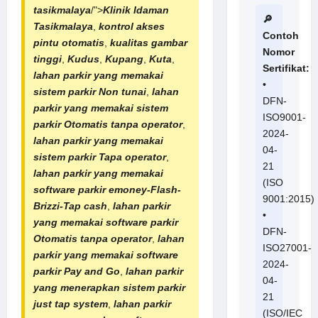
tasikmalaya
/">
Klinik Idaman
🔎
Tasikmalaya
,
kontrol akses
Contoh
pintu otomatis
,
kualitas gambar
Nomor
tinggi
,
Kudus
,
Kupang
,
Kuta
,
Sertifikat:
lahan parkir yang memakai
•
sistem
parkir Non tunai
,
lahan
DFN-
parkir yang memakai sistem
ISO9001-
parkir Otomatis tanpa operator
,
2024-
lahan parkir yang memakai
04-
sistem parkir Tapa operator
,
21
lahan parkir yang memakai
(ISO
software parkir
emoney-Flash-
9001:2015)
Brizzi-
Tap cash
,
lahan parkir
•
yang memakai software parkir
DFN-
Otomatis tanpa operator
,
lahan
ISO27001-
parkir yang memakai software
2024-
parkir Pay and Go
,
lahan parkir
04-
yang menerapkan sistem parkir
21
just tap system
,
lahan parkir
(ISO/IEC