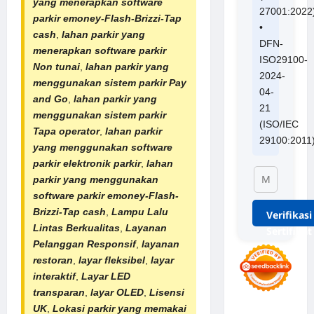
yang menerapkan software
27001:2022
parkir emoney-Flash-Brizzi-Tap
•
cash
,
lahan parkir yang
DFN-
menerapkan software parkir
ISO29100-
Non tunai
,
lahan parkir yang
2024-
menggunakan sistem parkir Pay
04-
and Go
,
lahan parkir yang
21
menggunakan sistem parkir
(ISO/IEC
Tapa operator
,
lahan parkir
29100:2011
yang menggunakan software
parkir elektronik parkir
,
lahan
parkir yang menggunakan
software parkir emoney-Flash-
Brizzi-Tap cash
,
Lampu Lalu
Verifikasi
Lintas Berkualitas
,
Layanan
Sertifikat
Pelanggan Responsif
,
layanan
restoran
,
layar fleksibel
,
layar
interaktif
,
Layar LED
transparan
,
layar OLED
,
Lisensi
UK
,
Lokasi parkir yang memakai