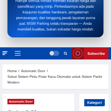
Hampir semua vendor memiliki kisaran harga dan
spesifikasi yang mirip. Perbedaannya ada pada
kejujuran kualitas hardware, pengalaman
pemasangan, dan tanggung jawab layanan purna
jual. MSM Parking selalu transparan — Anda
membeli kualitas, bukan sekadar harga rendah.
Subscribe
Primary
Menu
Home
Automatic Door
Solusi Sistem Pintu Putar Kaca Otomatis untuk Sistem Parkir
Modern
Automatic Door
Kategori