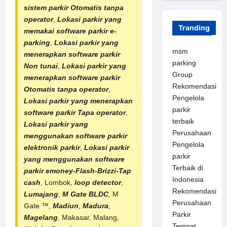
sistem parkir Otomatis tanpa
operator
,
Lokasi parkir yang
Tranding
memakai software parkir e-
parking
,
Lokasi parkir yang
msm
menerapkan software parkir
parking
Non tunai
,
Lokasi parkir yang
Group
menerapkan software parkir
Rekomendasi
Otomatis tanpa operator
,
Pengelola
Lokasi parkir yang menerapkan
parkir
software parkir Tapa operator
,
terbaik
Lokasi parkir yang
Perusahaan
menggunakan software parkir
Pengelola
elektronik parkir
,
Lokasi parkir
parkir
yang menggunakan software
Terbaik di
parkir emoney-Flash-Brizzi-Tap
Indonesia
cash
, Lombok,
loop detector
,
Rekomendasi
Lumajang
,
M Gate BLDC
, M
Perusahaan
Gate ™,
Madiun
,
Madura
,
Parkir
Magelang
, Makasar, Malang,
Tempat