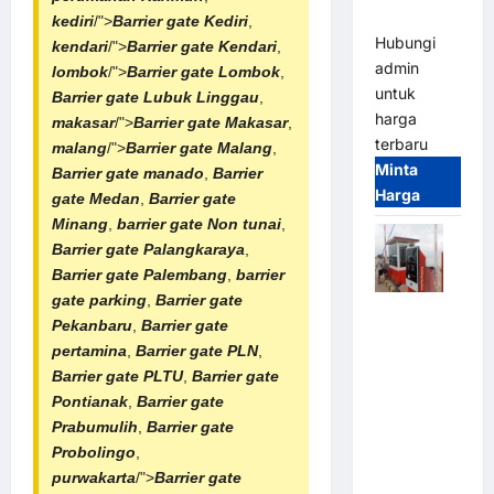
(IP68)
kediri
/">
Barrier gate Kediri
,
Hubungi
kendari
/">
Barrier gate Kendari
,
admin
lombok
/">
Barrier gate Lombok
,
untuk
Barrier gate Lubuk Linggau
,
harga
makasar
/">
Barrier gate Makasar
,
terbaru
malang
/">
Barrier gate Malang
,
Minta
Barrier gate manado
,
Barrier
Harga
gate Medan
,
Barrier gate
Minang
,
barrier gate Non tunai
,
Barrier gate Palangkaraya
,
Barrier gate Palembang
,
barrier
gate parking
,
Barrier gate
Paket
Pekanbaru
,
Barrier gate
Sistem
pertamina
,
Barrier gate PLN
,
Parkir Semi
Barrier gate PLTU
,
Barrier gate
Manless
Pontianak
,
Barrier gate
MSM – 2 In
Prabumulih
,
Barrier gate
2 Out |
Probolingo
,
Solusi
purwakarta
/">
Barrier gate
Parkir