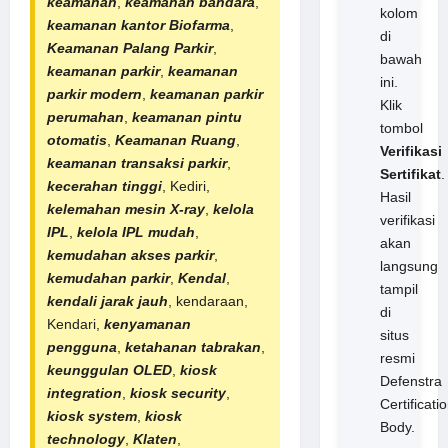
keamanan
,
keamanan bandara
,
kolom
keamanan kantor Biofarma
,
di
Keamanan Palang Parkir
,
bawah
keamanan parkir
,
keamanan
ini.
parkir modern
,
keamanan
parkir
Klik
perumahan
,
keamanan
pintu
tombol
otomatis
,
Keamanan Ruang
,
Verifikasi
keamanan transaksi parkir
,
Sertifikat
.
kecerahan tinggi
, Kediri,
Hasil
kelemahan mesin X-ray
,
kelola
verifikasi
IPL
,
kelola IPL mudah
,
akan
kemudahan akses parkir
,
langsung
kemudahan parkir
,
Kendal
,
tampil
kendali jarak jauh
, kendaraan,
di
Kendari,
kenyamanan
situs
pengguna
,
ketahanan tabrakan
,
resmi
keunggulan OLED
,
kiosk
Defenstra
integration
,
kiosk security
,
Certificati
kiosk system
,
kiosk
Body.
technology
,
Klaten
,