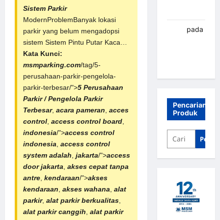
Sistem Parkir
Banjarbaru
ModernProblemBanyak lokasi
renni
pada
parkir yang belum mengadopsi
Palang
sistem Sistem Pintu Putar Kaca…
parkir
Kata Kunci:
Banjarbaru
msmparking.com
/tag/5-
perusahaan-parkir-pengelola-
parkir-terbesar/">
5 Perusahaan
Parkir / Pengelola Parkir
Pencarian
Terbesar
,
acara pameran
,
acces
Produk
control
,
access control board
,
indonesia
/">
access control
Penca
indonesia
,
access control
system adalah
,
jakarta
/">
access
door jakarta
,
akses cepat tanpa
antre
,
kendaraan
/">
akses
kendaraan
,
akses wahana
,
alat
parkir
,
alat parkir berkualitas
,
alat parkir canggih
,
alat parkir