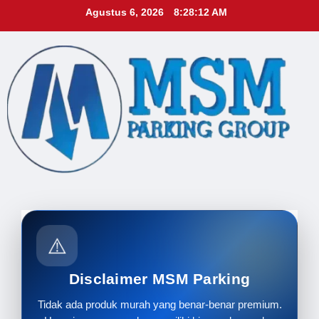
Skip
Agustus 6, 2026
8:28:13 AM
to
content
⚠️
Disclaimer MSM Parking
Tidak ada produk murah yang benar-benar premium.