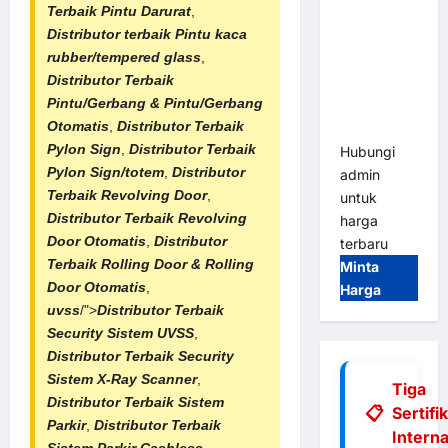
Terbaik Pintu Darurat
,
Tap & Go M
Distributor terbaik Pintu kaca
Gate |
rubber/tempered glass
,
Integrasi
Distributor Terbaik
E-Money &
Pintu/Gerbang & Pintu/
Gerbang
RFID Ultra-
Otomatis
,
Distributor Terbaik
Fast
Pylon Sign
,
Distributor Terbaik
Hubungi
Pylon Sign/totem
,
Distributor
admin
Terbaik
Revolving Door
,
untuk
Distributor Terbaik Revolving
harga
Door Otomatis
,
Distributor
terbaru
Terbaik
Rolling Door & Rolling
Minta
Door Otomatis
,
Harga
uvss
/">
Distributor Terbaik
Security Sistem UVSS
,
Distributor Terbaik Security
Sistem X-Ray Scanner
,
Tiga
Distributor Terbaik Sistem
Sertifi
Parkir
,
Distributor Terbaik
Interna
Sistem Parkir Cashless
,