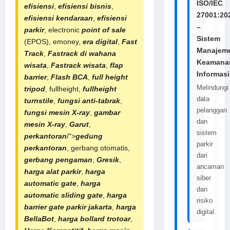
ISO/IEC
efisiensi
,
efisiensi bisnis
,
27001:20
efisiensi kendaraan
,
efisiensi
–
parkir
, electronic
point of sale
Sistem
(EPOS), emoney,
era digital
,
Fast
Manajem
Track
,
Fastrack di wahana
Keamana
wisata
,
Fastrack wisata
,
flap
Informasi
barrier
,
Flash BCA
,
full height
Melindungi
tripod
, fullheight,
fullheight
data
turnstile
,
fungsi anti-tabrak
,
pelanggan
fungsi mesin X-ray
,
gambar
dan
mesin X-ray
,
Garut
,
sistem
perkantoran
/">
gedung
parkir
perkantoran
, gerbang otomatis,
dari
gerbang pengaman
,
Gresik
,
ancaman
harga alat parkir
,
harga
siber
automatic gate
,
harga
dan
automatic sliding gate
,
harga
risiko
barrier gate parkir jakarta
,
harga
digital.
BellaBot
,
harga bollard trotoar
,