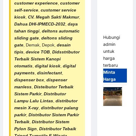
2026
customer experience
,
customer
Franco
self-service
,
customer service
Bandung |
kiosk
,
CV. Megah Sakti Makmur
,
MSM
Dahua DHI-IPMECD-2032
,
daya
Parking
tahan tinggi
,
deltons automatic
Hubungi
sliding gate
,
deltons sliding
admin
gate
, Demak, Depok,
desain
untuk
tipis
,
device TOB
,
Didsstributor
harga
Terbaik
Sistem Kanopi
terbaru
otomatis
,
digital kiosk
,
digital
Minta
payments
,
disinfectant
,
Harga
dispenser box
,
dispenser
manless
,
Disteibutor Terbaik
Sistem Parkir
,
Distributor
Lampu Lalu Lintas
,
distributor
mesin X-ray
,
distributor palang
Palang
parkir
,
Distributor
Sistem Parkir
Parkir
Terbaik
,
Distributor
Sistem
Otomatis /
Pylon Sign
,
Distributor Tebaik
Barrier
Tripod Turnstile E-Wisata
,