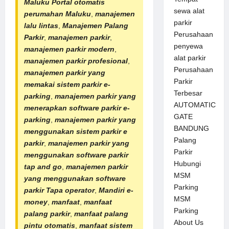
Maluku
Portal otomatis
sewa alat
perumahan
Maluku
,
manajemen
parkir
lalu lintas
,
Manajemen Palang
Perusahaan
Parkir
,
manajemen parkir
,
penyewa
manajemen parkir modern
,
alat parkir
manajemen parkir profesional
,
Perusahaan
manajemen parkir yang
Parkir
memakai sistem parkir e-
Terbesar
parking
,
manajemen parkir yang
AUTOMATIC
menerapkan software parkir e-
GATE
parking
,
manajemen parkir yang
BANDUNG
menggunakan sistem parkir e
Palang
parkir
,
manajemen parkir yang
Parkir
menggunakan software parkir
Hubungi
tap and go
,
manajemen parkir
MSM
yang menggunakan software
Parking
parkir Tapa operator
,
Mandiri e-
MSM
money
,
manfaat
,
manfaat
Parking
palang parkir
,
manfaat
palang
About Us
pintu otomatis
,
manfaat sistem