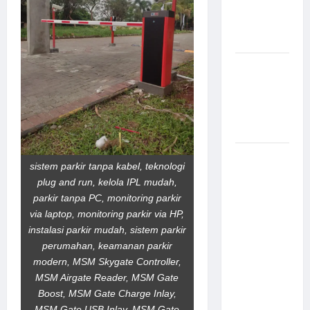
Canggih &
Aman
Modern
Pemasangan
Palang
Parkir di
Pabrik
Gula Tegal
Sistem
sistem parkir tanpa kabel, teknologi
Parkir
plug and run, kelola IPL mudah,
manless
parkir tanpa PC, monitoring parkir
Portable:
via laptop, monitoring parkir via HP,
Solusi
instalasi parkir mudah, sistem parkir
Modern
perumahan, keamanan parkir
untuk
modern, MSM Skygate Controller,
Manajemen
MSM Airgate Reader, MSM Gate
Parkir
Boost, MSM Gate Charge Inlay,
Fleksibel
MSM Gate USB Inlay, MSM Gate