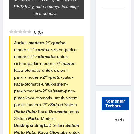
dan Efisien
RFID Inlay, satu-satunya teknologi
di Indonesia
Sistem
Parkir
Otomatis
0
(
0
)
Portabel
Semi
Judul:
modern
-2/">
parkir
-
Manless:
modern-2/">
untuk
-sistem-parkir-
Solusi
modern-2/">
otomatis
-untuk-
Cerdas Era
sistem-parkir-modern-2/">
putar
-
Digital di
kaca-otomatis-untuk-sistem-
Indonesia
parkir-modern-2/">
pintu
-putar-
kaca-otomatis-untuk-sistem-
parkir-modern-2/">
sistem
-pintu-
putar-kaca-otomatis-untuk-sistem-
Komentar
parkir-modern-2/">
Solusi
Sistem
Terbaru
Pintu Putar
Kaca
Otomatis
untuk
Sistem
Parkir
Modern
yapto
pada
Deskripsi Singkat:
Solusi
Sistem
Palang
Pintu Putar Kaca Otomatis
untuk
parkir