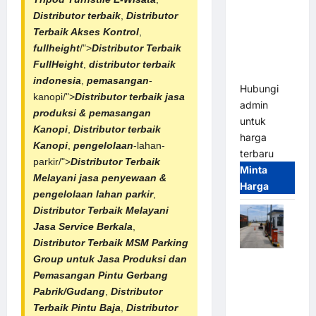
Gate M
Distributor terbaik
,
Distributor
Gate –
Terbaik Akses Kontrol
,
Heavy Duty
fullheight
/">
Distributor Terbaik
& High
FullHeight
,
distributor terbaik
Speed
indonesia
,
pemasangan
-
Hubungi
kanopi/">
Distributor terbaik
jasa
admin
produksi & pemasangan
untuk
Kanopi
,
Distributor terbaik
harga
Kanopi
,
pengelolaan
-lahan-
terbaru
parkir/">
Distributor Terbaik
Minta
Melayani jasa penyewaan &
Harga
pengelolaan lahan parkir
,
Distributor Terbaik Melayani
Jasa Service Berkala
,
Distributor Terbaik
MSM Parking
Group untuk Jasa Produksi dan
Paket
Pemasangan Pintu Gerbang
Sistem
Pabrik/Gudang
,
Distributor
Parkir
Terbaik Pintu Baja
,
Distributor
Cashless