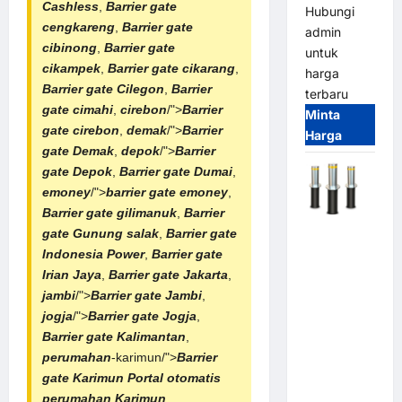
Cashless
,
Barrier gate
Hubungi
cengkareng
,
Barrier gate
admin
cibinong
,
Barrier gate
untuk
cikampek
,
Barrier gate cikarang
,
harga
Barrier gate Cilegon
,
Barrier
terbaru
gate cimahi
,
cirebon
/">
Barrier
Minta
gate cirebon
,
demak
/">
Barrier
Harga
gate Demak
,
depok
/">
Barrier
gate Depok
,
Barrier gate Dumai
,
emoney
/">
barrier gate emoney
,
Barrier gate gilimanuk
,
Barrier
Automatic
gate Gunung salak
,
Barrier gate
Hydraulic
Indonesia Power
,
Barrier gate
Bollard
Irian Jaya
,
Barrier gate Jakarta
,
MSM |
jambi
/">
Barrier gate Jambi
,
Pengaman
jogja
/">
Barrier gate Jogja
,
Kendaraan
Barrier gate Kalimantan
,
Heavy Duty
perumahan
-karimun/">
Barrier
Tahan
gate Karimun
Portal otomatis
Banjir
perumahan Karimun
,