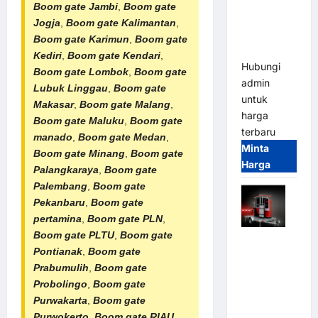
Parkir
Boom gate Jambi
,
Boom gate
Tangguh
Jogja
,
Boom gate Kalimantan
,
dan
Boom gate Karimun
,
Boom gate
Modern
Kediri
,
Boom gate Kendari
,
Hubungi
Boom gate Lombok
,
Boom gate
admin
Lubuk Linggau
,
Boom gate
untuk
Makasar
,
Boom gate Malang
,
harga
Boom gate Maluku
,
Boom gate
terbaru
manado
,
Boom gate Medan
,
Minta
Boom gate Minang
,
Boom gate
Harga
Palangkaraya
,
Boom gate
Palembang
,
Boom gate
Pekanbaru
,
Boom gate
pertamina
,
Boom gate PLN
,
Boom gate PLTU
,
Boom gate
Mobile
Pontianak
,
Boom gate
Portable
Prabumulih
,
Boom gate
Semi
Probolingo
,
Boom gate
Manless
Purwakarta
,
Boom gate
Parking
Purwokerto
,
Boom gate RIAU
,