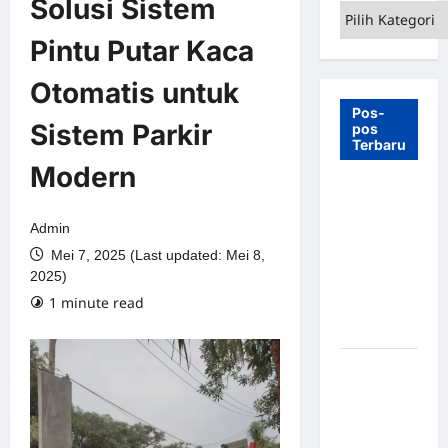
Solusi Sistem
Kategori
Pintu Putar Kaca
Otomatis untuk
Pos-
Sistem Parkir
pos
Terbaru
Modern
7 Manfaat
Swing Gate
Admin
Barrier
Mei 7, 2025 (Last updated: Mei 8,
untuk
2025)
Tempat
1 minute read
Wisata
Modern
Palang
Parkir
Otomatis –
Solusi