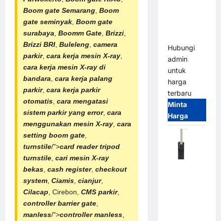
System –
Boom gate Semarang
,
Boom
Smart
gate seminyak
,
Boom gate
Parking
surabaya
,
Boomm Gate
,
Brizzi
,
All-in-One
Brizzi BRI
,
Buleleng
,
camera
Hubungi
parkir
,
cara kerja mesin X-ray
,
admin
cara kerja mesin X-ray di
untuk
bandara
,
cara kerja palang
harga
parkir
,
cara kerja parkir
terbaru
otomatis
,
cara mengatasi
Minta
sistem parkir yang error
,
cara
Harga
menggunakan mesin X-ray
,
cara
setting boom gate
,
turnstile
/">
card reader
tripod
turnstile
,
cari mesin X-ray
Harga
bekas
,
cash register
,
checkout
Barrier
system
,
Ciamis
,
cianjur
,
Gate CAME
Cilacap
, Cirebon,
CMS parkir
,
Italy
controller barrier gate
,
Terbaru
manless
/">
controller manless
,