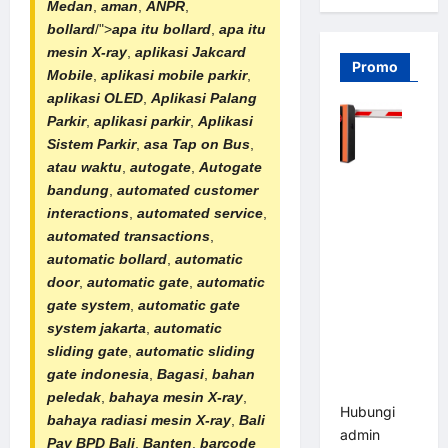
Medan
,
aman
,
ANPR
,
bollard
/">
apa itu bollard
,
apa itu
mesin X-ray
,
aplikasi Jakcard
Promo
Mobile
,
aplikasi mobile parkir
,
aplikasi OLED
,
Aplikasi
Palang
Parkir
,
aplikasi parkir
,
Aplikasi
Sistem Parkir
,
asa
Tap on Bus
,
atau waktu
,
autogate
,
Autogate
Barrier
bandung
,
automated customer
Gate PRO
interactions
,
automated service
,
116 DC |
automated transactions
,
Palang
automatic bollard
,
automatic
Parkir
door
,
automatic gate
,
automatic
Otomatis
gate system
,
automatic gate
Brushless
system jakarta
,
automatic
Adjustable
sliding gate
,
automatic sliding
1.5-6 Detik
gate indonesia
,
Bagasi
,
bahan
(DZ-2411B)
peledak
,
bahaya mesin X-ray
,
Hubungi
bahaya
radiasi mesin X-ray
,
Bali
admin
Pay BPD Bali
,
Banten
,
barcode